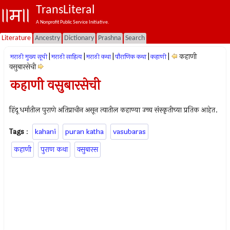
TransLiteral
A Nonprofit Public Service Initiative.
Literature
Ancestry
Dictionary
Prashna
Search
|
|
|
|
|
कहाणी
मराठी मुख्य सूची
मराठी साहित्य
मराठी कथा
पौराणिक कथा
कहाणी
वसुबारसेची
कहाणी वसुबारसेची
हिंदू धर्मातील पुराणे अतिप्राचीन असून त्यातील कहाण्या उच्च संस्कृतीच्या प्रतिक आहेत.
Tags
:
kahani
puran katha
vasubaras
कहाणी
पुराण कथा
वसुबारस