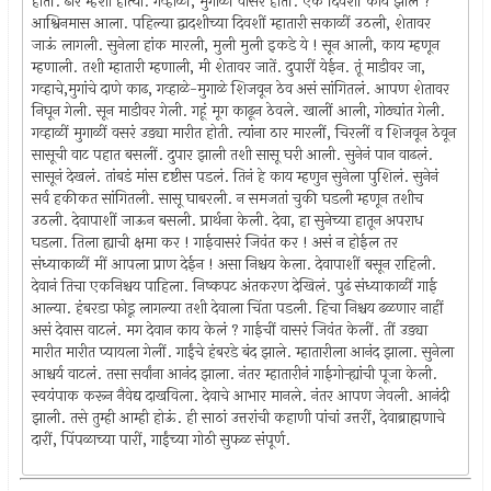
होतीं. ढोरं म्हशी होत्या. गव्हाळीं, मुगाळीं वासरं होतीं. एके दिवशीं काय झालं ?
आश्विनमास आला. पहिल्या द्वादशीच्या दिवशीं म्हातारी सकाळीं उठली, शेतावर
जाऊं लागली. सुनेला हांक मारली, मुली मुली इकडे ये ! सून आली, काय म्हणून
म्हणाली. तशी म्हातारी म्हणाली, मी शेतावर जातें. दुपारीं येईन. तूं माडीवर जा,
गव्हाचे,मुगांचे दाणे काढ, गव्हाळे-मुगाळे शिजवून ठेव असं सांगितलं. आपण शेतावर
निघून गेली. सून माडीवर गेली. गहूं मूग काढून ठेवले. खालीं आली, गोठ्यांत गेली.
गव्हाळीं मुगाळीं वसरं उड्या मारीत होती. त्यांना ठार मारलीं, चिरलीं व शिजवून ठेवून
सासूची वाट पहात बसलीं. दुपार झाली तशी सासू घरी आली. सुनेनं पान वाढलं.
सासूनं देखलं. तांबडं मांस दृष्टीस पडलं. तिनं हे काय म्हणुन सुनेला पुशिलं. सुनेनं
सर्व हकीकत सांगितली. सासू घाबरली. न समजतां चुकी घडली म्हणून तशीच
उठली. देवापाशीं जाऊन बसली. प्रार्थना केली. देवा, हा सुनेच्या हातून अपराध
घडला. तिला ह्याची क्षमा कर ! गाईवासरं जिवंत कर ! असं न होईल तर
संध्याकाळीं मीं आपला प्राण देईन ! असा निश्चय केला. देवापाशीं बसून राहिली.
देवानं तिचा एकनिश्चय पाहिला. निष्कपट अंतकरण देखिलं. पुढं संध्याकाळीं गाई
आल्या. हंबरडा फोडू लागल्या तशी देवाला चिंता पडली. हिचा निश्चय ढळणार नाहीं
असं देवास वाटलं. मग देवान काय केलं ? गाईचीं वासरं जिवंत केलीं. तीं उड्या
मारीत मारीत प्यायला गेलीं. गाईंचे हंबरडे बंद झाले. म्हातारीला आनंद झाला. सुनेला
आश्चर्य वाटलं. तसा सर्वांना आनंद झाला. नंतर म्हातारीनं गाईगोर्‍ह्यांची पूजा केली.
स्वयंपाक करून नैवेद्य दाखविला. देवाचे आभार मानले. नंतर आपण जेवली. आनंदी
झाली. तसे तुम्ही आम्ही होऊं. ही साठां उत्तरांची कहाणी पांचां उत्तरीं, देवाब्राह्मणाचे
दारीं, पिंपळाच्या पारीं, गाईंच्या गोठी सुफळ संपूर्ण.