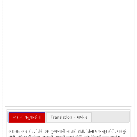
कहाणी वसुबारसेची
Translation - भाषांतर
आटपाट नगर होतं. तिथं एक कुणब्याची म्हातारी होती. तिला एक सून होती. गाईगुरं