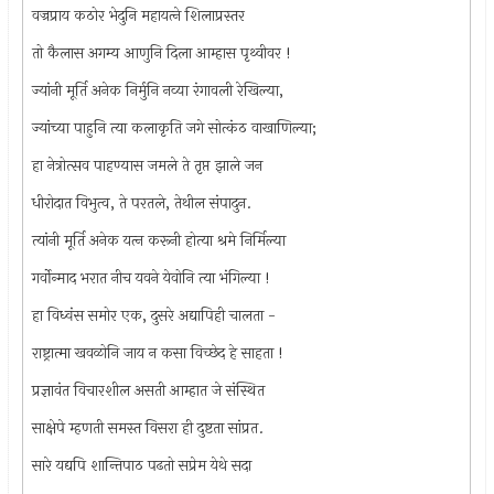
वज्रप्राय कठोर भेदुनि महायत्‍ने शिलाप्रस्तर
तो कैलास अगम्य आणुनि दिला आम्हास पृथ्वीवर !
ज्यांनी मूर्ति अनेक निर्मुनि नव्या रंगावली रेखिल्या,
ज्यांच्या पाहुनि त्या कलाकृति जगे सोत्कंठ वाखाणिल्या;
हा नेत्रोत्सव पाहण्यास जमले ते तृप्त झाले जन
धीरोदात विभुत्व, ते परतले, तेथील संपादुन.
त्यांनी मूर्ति अनेक यत्‍न करूनी होत्या श्रमे निर्मिल्या
गर्वोन्माद भरात नीच यवने येवोनि त्या भंगिल्या !
हा विध्वंस समोर एक, दुसरे अद्यापिही चालता -
राष्ट्रात्मा खवळोनि जाय न कसा विच्छेद हे साहता !
प्रज्ञावंत विचारशील असती आम्हात जे संस्थित
साक्षेपे म्हणती समस्त विसरा ही दुष्टता सांप्रत.
सारे यद्यपि शान्तिपाठ पढतो सप्रेम येथे सदा