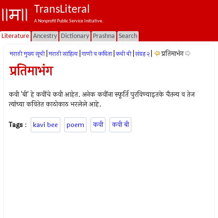
TransLiteral
A Nonprofit Public Service Initiative.
Literature
Ancestry
Dictionary
Prashna
Search
|
|
|
|
|
प्रतिमाभंग
मराठी मुख्य सूची
मराठी साहित्य
गाणी व कविता
कवी बी
संग्रह २
प्रतिमाभंग
कवी 'बी' हे कवींचे कवी आहेत. अनेक कवींना स्फूर्ति पुरविण्याइतके चैतन्य व तेज
त्यांच्या कवितेत काठोकाठ भरलेले आहे.
Tags
:
kavi bee
poem
कवी
कवी बी