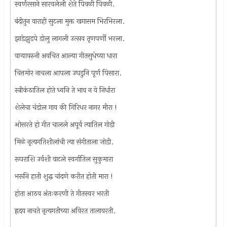
स्वर्णरसाने सारवलेली शेते पिवळी पिवळी.
बंदीतुन वाराही सुटला मुक्त खगासम भिरभिरला.
झाडेझुडपे डोलु लागली उत्सव तृणपर्णी भरला.
वार्‍यावरुनी अवचित आल्या गीतसुधेच्या धारा
चित्तमोर नाचला आपला उघडुनि पूर्ण पिसारा.
स्त्रीकंठातिल होते ध्वनि ते भाव न ये निर्धारा
शेलेचा चंडोल गाय की गिरिधर नागर मीरा !
ओसरते हो गीत चालले अपूर्व त्यातिल गोडी
मिळे नृत्यगतिशीलांची त्या संगीताला जोडी.
रूपराशि उर्वशी वाटले स्वर्गातिल सुकुमारा
भरूनि हाती शुद्ध चांदणे करीत होती मारा !
होता आठव अंतःकरणी ते गीतस्वर भरती
ह्रदय नाचते नृत्यगतीच्या अविरत तालावरती.