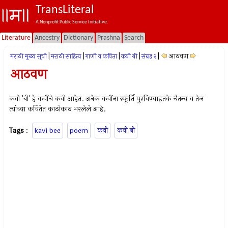
TransLiteral
A Nonprofit Public Service Initiative.
Literature
Ancestry
Dictionary
Prashna
Search
|
|
|
|
|
आठवण
मराठी मुख्य सूची
मराठी साहित्य
गाणी व कविता
कवी बी
संग्रह २
आठवण
कवी 'बी' हे कवींचे कवी आहेत. अनेक कवींना स्फूर्ति पुरविण्याइतके चैतन्य व तेज
त्यांच्या कवितेत काठोकाठ भरलेले आहे.
Tags
:
kavi bee
poem
कवी
कवी बी