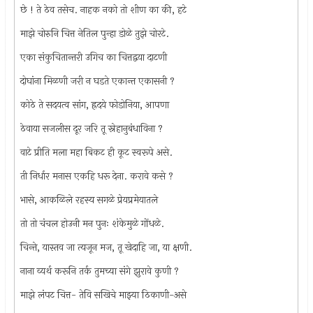
छे ! ते ठेव तसेच. नाहक नको तो शीण का की, हटे
माझे चोरुनि चित्त नेतिल पुन्हा डोळे तुझे चोरटे.
एका संकुचितान्तरी उगिच का चित्तद्वया दाटणी
दोघांना मिळणी जरी न घडते एकान्त एकासनी ?
कोठे ते सदयत्व सांग, ह्रदये फोडोनिया, आपणा
ठेवाया सजलीस दूर जरि तू स्नेहानुबंधाविना ?
वाटे प्रीति मला महा बिकट ही कूट स्वरूपे असे.
ती निर्धार मनास एकहि धरू देना. करावे कसे ?
भासे, आकळिले रहस्य सगळे प्रेयप्रमेयातले
तो तो चंचल होउनी मन पुनः शंकेमुळे गोंधळे.
चिन्ते, यास्तव जा त्यजून मज, तू खेदाहि जा, या क्षणी.
नाना व्यर्थ करूनि तर्क तुमच्या संगे झुरावे कुणी ?
माझे लंपट चित्त- तेवि सखिचे माझ्या ठिकाणी-असे