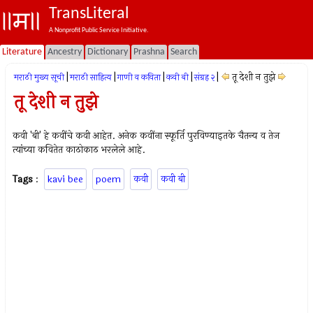
TransLiteral
A Nonprofit Public Service Initiative.
Literature
Ancestry
Dictionary
Prashna
Search
|
|
|
|
|
तू देशी न तुझे
मराठी मुख्य सूची
मराठी साहित्य
गाणी व कविता
कवी बी
संग्रह २
तू देशी न तुझे
कवी 'बी' हे कवींचे कवी आहेत. अनेक कवींना स्फूर्ति पुरविण्याइतके चैतन्य व तेज
त्यांच्या कवितेत काठोकाठ भरलेले आहे.
Tags
:
kavi bee
poem
कवी
कवी बी