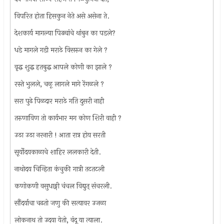
विपरित होता हिसकुन नेते असे असेना ते.
देशकार्य मागल्या पिढ्यांचे थांबुन का पडले?
धडे मागले गडी मराठे विसरुन का गेले ?
वृद्ध शुद्ध हतबुद्ध आपले कोणी का झाले ?
रस्ते भुलले, चळू लागले मागे रेंगळले ?
सरा पुढे पिळदार मराठे गति दुसरी नाही
तरुणाविण तो कार्यभार मग कोण शिरी वाही ?
उठा उठा नरनारी ! आता रात्र होय सरती
सूर्योदयकाळाचे शाहिर ललकारी देती.
नाथोदय चिन्हिता कंचुकी गात्री तटतटली
कणोकणी वसुधाङ्गी चंचल विद्युत्‌ संचरली.
सौंदर्याचा चढतो जणु की सत्यावर उजळा
लोकनाथ तो उदया येतो, वंदू या त्याला.