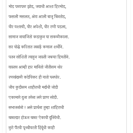
मोड पळापळ झोड, जयाची आशा हिरमोड,
फसली मसलत, अंगा आली बाजू बिनतोड,
वीर यशस्वी, वीर अपेशी, वीर रणी पडला,
सामाज नावाजितो कडाकुन या सकळीकाला.
सर योद्धे करितात लढाई कमाल शर्थीने.
पतन सोशिती त्याहुन जास्ती जबर्‍या हिमतीने.
यास्तव आम्ही हार मानितो जीतीसम थोर
रणखंदाळी कडेविकट ही गातो घनघोर.
जीव कुडीसम शाहीराची मर्दाची जोडी
एकामागे दुजा तगेना लगे प्राण सोडी.
सभाजनांनो ! असे प्रार्थना तुम्हा शाहिराची
खबरदार होऊन खबर ऐकावी दुनियेची.
नुरो पैरवी पृथ्वीवरती हिंदूंची काही