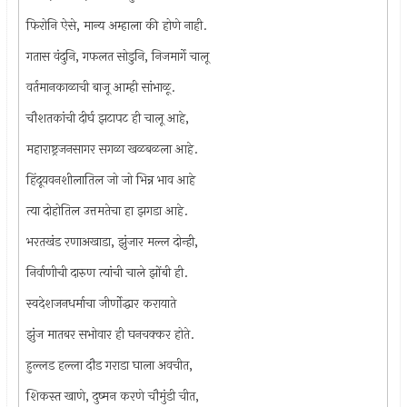
फिरोनि ऐसे, मान्य अम्हाला की होणे नाही.
गतास वंदुनि, गफलत सोडुनि, निजमार्गे चालू
वर्तमानकाळाची बाजू आम्ही सांभाळू.
चौशतकांची दीर्घ झटापट ही चालू आहे,
महाराष्ट्रजनसागर सगळा खळबळला आहे.
हिंदूयवनशीलातिल जो जो भिन्न भाव आहे
त्या दोहोतिल उत्तमतेचा हा झगडा आहे.
भरतखंड रणाअखाडा, झुंजार मल्ल दोन्ही,
निर्वाणीची दारुण त्यांची चाले झोंबी ही.
स्वदेशजनधर्माचा जीर्णोद्धार करायाते
झुंज मातबर सभोवार ही घनचक्कर होते.
हुल्लड हल्ला दौड गराडा घाला अवचीत,
शिकस्त खाणे, दुष्मन करणे चौमुंडी चीत,