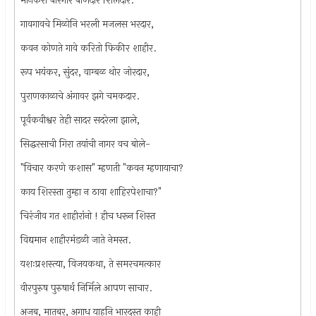
मानकरी बारगीर बाणेदार शिलेदार.
गावगावचे मिळोनि भरली मजलस भरदार,
कवन कोणते गावे करितो फिकीर शाहीर.
रूप भयंकर, सुंदर, वाग्बळ थोर जोरदार,
पुराणकाळाचे अंगावर झगे चमकदार.
पूर्वकवीश्वर तेही सादर सदरेला झाले,
सिद्धरसाची गिरा तयांची नागर वच बोले-
"विचार करणे कशास" म्हणती "कवन म्हणायाचा?
काय शिरस्ता तुम्हा न ठावा शाहिरपेशाचा?"
चिरंजीव गत शाहीरांनो ! हीच धरून शिस्त
विद्यमान शाहीरमंडळी जाते नेमस्त.
यशःप्रशस्त्या, विजयकथा, ते समरचमत्कार
वीरपुरुष पुरुषार्थ निर्मिले आपण साचार.
अजब, मातबर, अगाध याहुनि भारदस्त काही