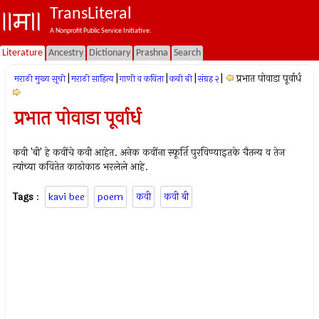
TransLiteral
A Nonprofit Public Service Initiative.
Literature
Ancestry
Dictionary
Prashna
Search
|
|
|
|
|
प्रभात पोवाडा पूर्वार्ध
मराठी मुख्य सूची
मराठी साहित्य
गाणी व कविता
कवी बी
संग्रह २
प्रभात पोवाडा पूर्वार्ध
कवी 'बी' हे कवींचे कवी आहेत. अनेक कवींना स्फूर्ति पुरविण्याइतके चैतन्य व तेज
त्यांच्या कवितेत काठोकाठ भरलेले आहे.
Tags
:
kavi bee
poem
कवी
कवी बी