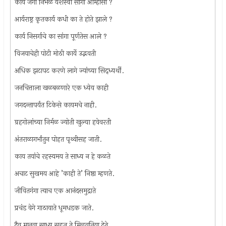
काय जगी निर्भेळ यशस्वी सांगा आम्हासी ?
आर्यराष्ट्र कृतकार्य कधी का ते होते झाले ?
कार्य निसर्गाचे का सांगा पूर्णतेस आले ?
विजयाचेही पोटी मोठी कार्ये उद्भवती
अधिक झटापट करणे लागे ज्यांच्या सिद्ध्यर्थी.
जनचित्ताला खळबळणारे एक ध्येय काही
जगदन्तापर्यंत टिकेसे कायमचे नाही.
ग्रहगोलांच्या निर्मळ ज्योती खुल्या हवेवरती
अंतराळागर्भांतुन पोहत पृथ्वीसह जाती.
काय तयांचे रहस्यमय ते साध्य न हे कळते
अचाट सुखमय आहे ’काही ते’ निष्ठा म्हणते.
जीवितगंगा त्याच एक आनंदसमुद्राते
प्रचंड वेगे गाठायाते धूमधडक जाते.
दैव मानवा साध्य सहज ते मिळवुनिया देते,