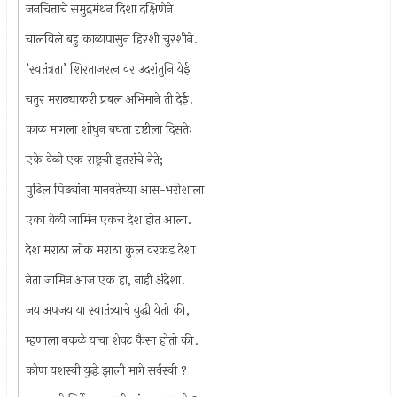
जनचित्ताचे समुद्रमंथन दिशा दक्षिणेने
चालविले बहु काळापासुन हिरशी चुरशीने.
’स्वतंत्रता’ शिरताजरत्‍न वर उदरांतुनि येई
चतुर मराठ्याकरी प्रबल अभिमाने ती देई.
काळ मागला शोधुन बघता दृष्टीला दिसतेः
एके वेळी एक राष्ट्रची इतरांचे नेते;
पुढिल पिढ्यांना मानवतेच्या आस-भरोशाला
एका वेळी जामिन एकच देश होत आला.
देश मराठा लोक मराठा कुल वरकड देशा
नेता जामिन आज एक हा, नाही अंदेशा.
जय अपजय या स्वातंत्र्याचे युद्धी येतो की,
म्हणाला नकळे याचा शेवट कैसा होतो की.
कोण यशस्वी युद्धे झाली मागे सर्वस्वी ?