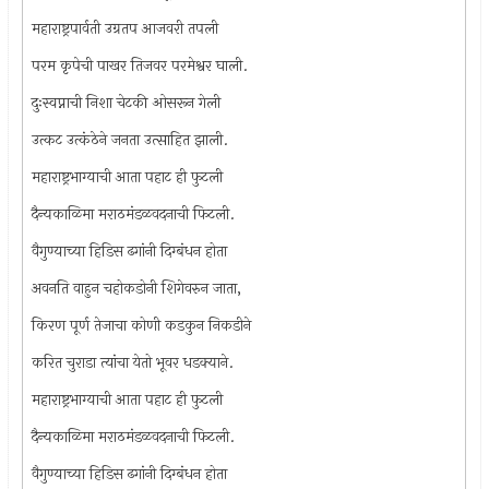
महाराष्ट्रपार्वती उग्रतप आजवरी तपली
परम कृपेची पाखर तिजवर परमेश्वर घाली.
दुःस्वप्नाची निशा चेटकी ओसरून गेली
उत्कट उत्कंठेने जनता उत्साहित झाली.
महाराष्ट्रभाग्याची आता पहाट ही फुटली
दैन्यकाळिमा मराठमंडळवदनाची फिटली.
वैगुण्याच्या हिडिस ढगांनी दिग्बंधन होता
अवनति वाहुन चहोकडोनी शिगेवरुन जाता,
किरण पूर्ण तेजाचा कोणी कडकुन निकडीने
करित चुराडा त्यांचा येतो भूवर धडक्याने.
महाराष्ट्रभाग्याची आता पहाट ही फुटली
दैन्यकाळिमा मराठमंडळवदनाची फिटली.
वैगुण्याच्या हिडिस ढगांनी दिग्बंधन होता