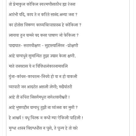
तो प्रेमाकुल कोकिल स्वरमणीसाठीच ह्या रंजना
आरंभी यदि, काय ते न करिते सानंद अन्या जना ?
का होतोस विषण्ण काव्यविटपाग्रारूढ हे कोकिला ?
लागावा तुज वामने वद कसा पाषाण जो फेकिला ?
पादाघात- सरागवीक्षण - सुहास्यालिंगन -प्रोक्षणी
आहे वाग्वधुने सुमान्वित तुझा उद्यान केला क्षणी.
माते रानवटास ये न विविधालंकारनामावलि
गुंजा-कांचन-काचर‍त्‍न-निचये हो वा न हो वाकली
व्यापारी जन आदरोत असली लेणी; मदीयांतरी
आहे ती रुचिरा निसर्गमधुरा नागेशवागीश्वरी !
आहे भुषणहीन वाग्वधु तुझी ना व्यंजना का मुळी ?
हे आश्चर्य ! वधू विरक्त न कधी म्या ऐकिली पाहिली !
मुग्धा शास्त्र विदग्धधींस न पुसे, ते पूज्य हे तो खरे