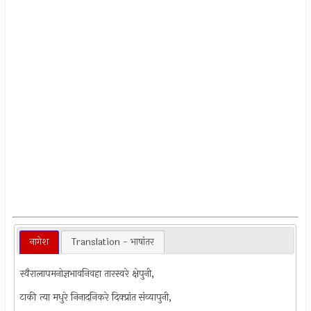
नागेश
Translation - भाषांतर
स्वैरालापमनोज्ञभावनिवहा तारस्वरे क्षेपुनी,
टाकी त्या मधुरे निनादनिकरे दिक्प्रांत संव्यापुनी,