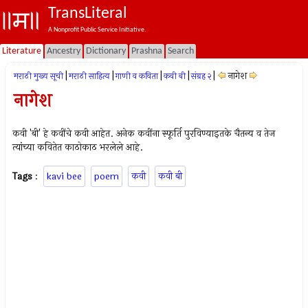
TransLiteral
A Nonprofit Public Service Initiative.
Literature
Ancestry
Dictionary
Prashna
Search
|
|
|
|
|
नागेश
मराठी मुख्य सूची
मराठी साहित्य
गाणी व कविता
कवी बी
संग्रह २
नागेश
कवी 'बी' हे कवींचे कवी आहेत. अनेक कवींना स्फूर्ति पुरविण्याइतके चैतन्य व तेज
त्यांच्या कवितेत काठोकाठ भरलेले आहे.
Tags
:
kavi bee
poem
कवी
कवी बी