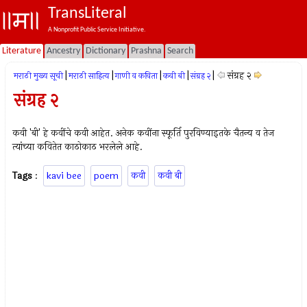
TransLiteral
A Nonprofit Public Service Initiative.
Literature
Ancestry
Dictionary
Prashna
Search
|
|
|
|
|
संग्रह २
मराठी मुख्य सूची
मराठी साहित्य
गाणी व कविता
कवी बी
संग्रह २
संग्रह २
कवी 'बी' हे कवींचे कवी आहेत. अनेक कवींना स्फूर्ति पुरविण्याइतके चैतन्य व तेज
त्यांच्या कवितेत काठोकाठ भरलेले आहे.
Tags
:
kavi bee
poem
कवी
कवी बी