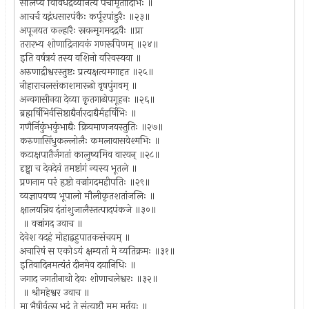
संलिप्य विविधैर्द्रव्यैर्नित्यं पंचामृतादिभिः ॥
आचर्च यद्गंधसारपंकैः कर्पूरपांडुरैः ॥२३॥
अपूजयत कल्हारैः स्रवन्मृगमदद्रवैः ॥प्रा
तरारभ्य शोणाद्रिनायकं गणरूपिणम् ॥२४॥
इति वर्षत्रयं तस्य वशिनो वरिवस्यया ॥
अरुणाद्रीश्वरस्तुष्टः प्रत्यक्षत्वमगाहत ॥२५॥
नीहाराचलसंकाशमारूढो वृषपुंगवम् ॥
अन्वगासीनया देव्या कृतगाढोपगूहनः ॥२६॥
ब्रह्मर्षिभिर्वसिष्ठाद्यैर्नारदाद्यैर्महर्षिभिः ॥
गणैर्निकुंभकुंभाद्यैः क्रियमाणजयस्तुतिः ॥२७॥
करुणासिंधुकल्लोलैः कमलावासवेश्मभिः ॥
कटाक्षपातैर्जगतां कालुष्यमिव वारयन् ॥२८॥
दृष्ट्वा च देवदेवं तमष्टांगं न्यस्य भूतले ॥
प्रणनाम परं हृष्टो वज्रांगदमहीपतिः ॥२९॥
व्यज्ञापयच्च भूपालो मौलीकृतशतांजलिः ॥
क्षालयन्निव दंतांशुजालैस्तत्पादपंकजे ॥३०॥
॥ वज्रांगद उवाच ॥
देवेश यदहं मोहाद्बहुपातकसंचयम् ॥
अचारिषं स एकोऽयं क्षम्यतां मे व्यतिक्रमः ॥३१॥
इतिवादिनमत्यंतं दीनमेव दयानिधिः ॥
जगाद जगतीनाथो देवः शोणाचलेश्वरः ॥३२॥
॥ श्रीमहेश्वर उवाच ॥
मा भैषीर्वत्स भद्रं ते संत्यष्टौ मम मूर्त्तयः ॥