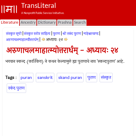
TransLiteral
A Nonprofit Public Service Initiative.
Literature
Ancestry
Dictionary
Prashna
Search
|
|
|
|
|
संस्कृत सूची
संस्कृत स्तोत्र साहित्य
पुराण
श्री स्कंद पुराण
माहेश्वरखण्ड
|
अध्यायः २४
अरुणाचलमाहात्म्यौत्तरार्धम्
अरुणाचलमाहात्म्योत्तरार्धम् - अध्यायः २४
भगवान स्कन्द (कार्तिकेय) ने कथन केल्यामुळे ह्या पुराणाचे नाव 'स्कन्दपुराण' आहे.
Tags
:
puran
sanskrit
skand puran
पुराण
संस्कृत
स्कंद पुराण