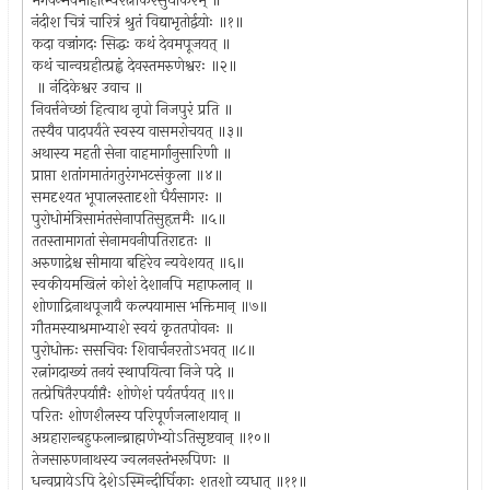
भगवन्भवमाहात्म्यरत्नाकरसुधाकरम् ॥
नंदीश चित्रं चारित्रं श्रुतं विद्याभृतोर्द्वयोः ॥१॥
कदा वज्रांगदः सिद्धः कथं देवमपूजयत् ॥
कथं चान्वग्रहीत्प्रह्वं देवस्तमरुणेश्वरः ॥२॥
॥ नंदिकेश्वर उवाच ॥
निवर्त्तनेच्छां हित्वाथ नृपो निजपुरं प्रति ॥
तस्यैव पादपर्यंते स्वस्य वासमरोचयत् ॥३॥
अथास्य महती सेना वाहमार्गानुसारिणी ॥
प्राप्ता शतांगमातंगतुरंगभटसंकुला ॥४॥
समदृश्यत भूपालस्तादृशो धैर्यसागरः ॥
पुरोधोमंत्रिसामंतसेनापतिसुहृत्तमैः ॥५॥
ततस्तामागतां सेनामवनीपतिरादृतः ॥
अरुणाद्रेश्च सीमाया बहिरेव न्यवेशयत् ॥६॥
स्वकीयमखिलं कोशं देशानपि महाफलान् ॥
शोणाद्रिनाथपूजायै कल्पयामास भक्तिमान् ॥७॥
गौतमस्याश्रमाभ्याशे स्वयं कृततपोवनः ॥
पुरोधोक्तः ससचिवः शिवार्चनरतोऽभवत् ॥८॥
रत्नांगदाख्यं तनयं स्थापयित्वा निजे पदे ॥
तत्प्रेषितैरपर्याप्तैः शोणेशं पर्यतर्पयत् ॥९॥
परितः शोणशैलस्य परिपूर्णजलाशयान् ॥
अग्रहारान्बहुफलान्ब्राह्मणेभ्योऽतिसृष्टवान् ॥१०॥
तेजसारुणनाथस्य ज्वलनस्तंभरूपिणः ॥
धन्वप्रायेऽपि देशेऽस्मिन्दीर्घिकाः शतशो व्यधात् ॥११॥