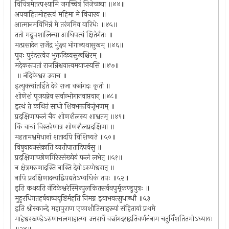
विचित्रमेतत्पश्यामि जगच्चित्रं निजेच्छया ॥४४॥
अपवाहितमोहस्त्वं महिमा मे विचारय ॥
आत्मानमविभिन्नं मे तरंगमिव वारिधेः ॥४५॥
ततो मद्रूपशालिन्या आधिपत्यं क्षितेर्गतः ॥
मत्प्रसादेन राजेंद्र भुंक्ष्व भोगान्यथासुखम् ॥४६॥
पुनः पुरंदरत्वेन भुक्तदिव्यसुखश्चिरम् ॥
मदेकरूपतां राजन्निश्चयात्त्वमवाप्स्यसि ॥४७॥
॥ नंदिकेश्वर उवाच ॥
इत्युक्त्वांतर्हिते देवे राजा वज्रांगदः कृती ॥
शोणेशं पूजयन्नेव सर्वान्भोगानवाप्तवान् ॥४८॥
इत्थं ते कथितं साधो शिवभक्तविजृंभणम् ॥
प्रदक्षिणाफलं चैव शोणशैलस्य शाश्वतम् ॥४९॥
किं वाचां विस्तरेणात्र शोणशैलप्रदक्षिणा ॥
महतामश्वमेधानां शतादपि विशिष्यते ॥५०॥
विषुवायनसंक्राति व्यतीपातादिपर्वसु ॥
प्रदक्षिणाच्छोणगिरेरसंख्येयं फलं लभेत् ॥५१॥
न क्षेत्रमरुणादस्ति नास्ति देवोऽरुणेश्वरात् ॥
नापि प्रदक्षिणादन्यद्विपद्यतेऽभ्यधिकं तपः ॥५२॥
इति कथयति नंदिकेश्वरेस्मिन्पुलकितसर्ववपुर्मृकण्डुपुत्रः ॥
मुहुरधिगतहर्षवाष्पवृष्टिर्महति निमग्न इवाभवत्सुधाब्धौ ॥५३
इति श्रीस्कान्दे महापुराण एकाशीतिसाहस्र्यां संहितायां प्रथमे
माहेश्वरखण्डेऽरुणाचलमाहात्म्य उत्तरार्धे वज्रांगदसद्गतिवर्णनंनाम चतुर्विंशतितमोऽध्यायः