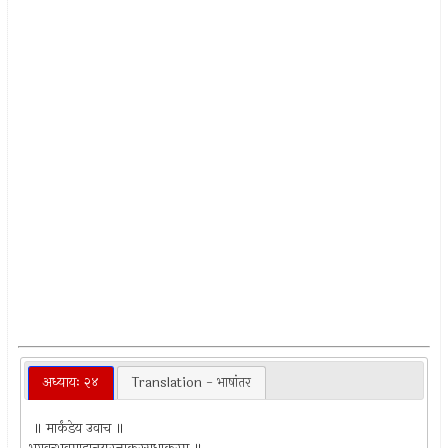
अध्यायः २४
Translation - भाषांतर
॥ मार्कंडेय उवाच ॥