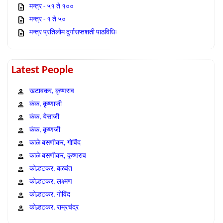
मन्त्र - ५१ ते १००
मन्त्र - १ ते ५०
मन्त्र प्रतिलोम दुर्गासप्तशती पाठविधिः
Latest People
खटावकर, कृष्णराव
कंक, कृष्णाजी
कंक, येसाजी
कंक, कृष्णजी
काळे बसणीकर, गोविंद
काळे बसणीकर, कृष्णराव
कोल्हटकर, बळवंत
कोल्हटकर, लक्ष्मण
कोल्हटकर, गोविंद
कोल्हटकर, राम्रचंद्र