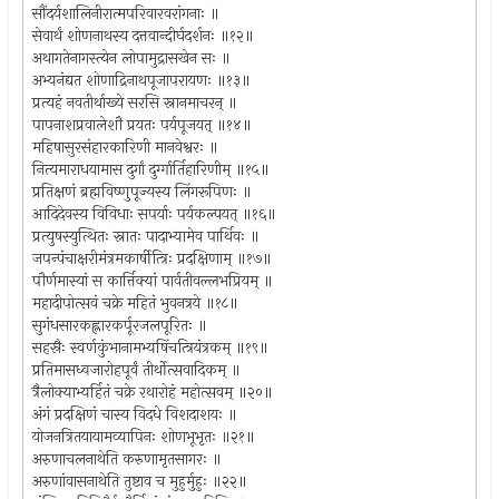
सौंदर्यशालिनीरात्मपरिवारवरांगनाः ॥
सेवार्थं शोणनाथस्य दत्तवान्दीर्घदर्शनः ॥१२॥
अथागतेनागस्त्येन लोपामुद्रासखेन सः ॥
अभ्यनंद्यत शोणाद्रिनाथपूजापरायणः ॥१३॥
प्रत्यहं नवतीर्थाख्ये सरसि स्नानमाचरन् ॥
पापनाशप्रवालेशौ प्रयतः पर्यपूजयत् ॥१४॥
महिषासुरसंहारकारिणी मानवेश्वरः ॥
नित्यमाराधयामास दुर्गां दुर्ग्गार्तिहारिणीम् ॥१५॥
प्रतिक्षणं ब्रह्मविष्णुपूज्यस्य लिंगरूपिणः ॥
आदिदेवस्य विविधाः सपर्याः पर्यकल्पयत् ॥१६॥
प्रत्युषस्युत्थितः स्नातः पादाभ्यामेव पार्थिवः ॥
जपन्पंचाक्षरीमंत्रमकार्षीत्त्रिः प्रदक्षिणाम् ॥१७॥
पौर्णमास्यां स कार्त्तिक्यां पार्वतीवल्लभप्रियम् ॥
महादीपोत्सवं चक्रे महितं भुवनत्रये ॥१८॥
सुगंधसारकह्लारकर्पूरजलपूरितः ॥
सहस्रैः स्वर्णकुंभानामभ्यषिंचत्त्रियंत्रकम् ॥१९॥
प्रतिमासध्वजारोहपूर्वं तीर्थोत्सवादिकम् ॥
त्रैलोक्याभ्यर्हितं चक्रे रथारोहं महोत्सवम् ॥२०॥
अंगं प्रदक्षिणं चास्य विदधे विशदाशयः ॥
योजनत्रितयायामव्यापिनः शोणभूभृतः ॥२१॥
अरुणाचलनाथेति करुणामृतसागरः ॥
अरुणांवासनाथेति तुष्टाव च मुहुर्मुहुः ॥२२॥