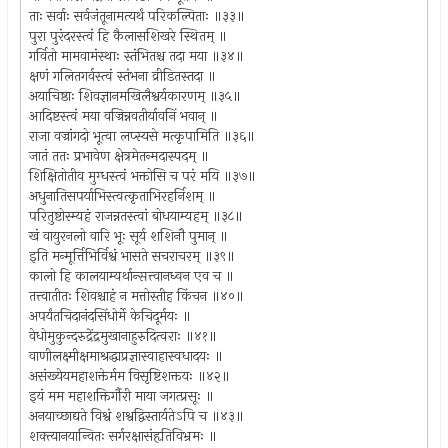
ताः सर्वाः सर्वजंतूनामत्यर्थं परिकल्पिताः ॥३३॥
पुरा पुरंदरस्त्वं हि कैलासशिखरे स्थितम् ॥
गर्वितो मामवामंस्थाः स्तंभितश्च तदा मया ॥३४॥
क्षणं गलितगर्वस्त्वं स्तंभना व्रीडितस्तदा ॥
अयाचिष्ठाः शिवज्ञानमखिलैश्वर्यकारणम् ॥३५॥
आदिष्टस्त्वं मया वज्रिन्नवतीर्यावनिं भवान् ॥
राजा वज्रांगदो भूत्वा लप्स्यसे मत्कृपामिति ॥३६॥
जातं ततः प्रभावेण क्षेत्रमेतन्मदास्पदम् ॥
शिक्षितोतीव मुग्धस्त्वं भक्तोसि च परं मयि ॥३७॥
अधुनातिसपर्याभिस्त्वत्कृताभिरहर्निशम् ॥
परितुष्टोस्म्यहं राजन्नतस्त्वां बोधयाम्यहम् ॥३८॥
खं वायुरनलो वारि भूः सूर्य शशिनौ पुमान् ॥
इति मन्मूर्त्तिभिर्विश्वं भासते सचराचरम् ॥३९॥
कालो हि कालयाम्यर्थान्सत्त्वानध्वन एव च ॥
तत्त्वातीतः शिवश्चाहं न मत्तोस्तीह किंचन ॥४०॥
अपर्यंतचिदानंदसिंधोर्मे केचिदूर्मयः ॥
वेधोमुकुन्दरुद्रेंद्रमुखानाहुरुदित्वराः ॥४१॥
वाणीलक्ष्मीक्षमाश्रद्धाप्रज्ञास्वाहास्वधादयः ॥
असंख्येयमहाशक्तेर्मम विसृष्टिशक्तयः ॥४२॥
इयं मम महाशक्तिर्गौरी माया जगत्प्रसूः ॥
अनयाच्छाद्यते विश्वं शश्वद्विस्तार्यतेऽपि च ॥४३॥
शक्त्यानयान्वितः सर्गरक्षासंहृतिविभ्रमः ॥