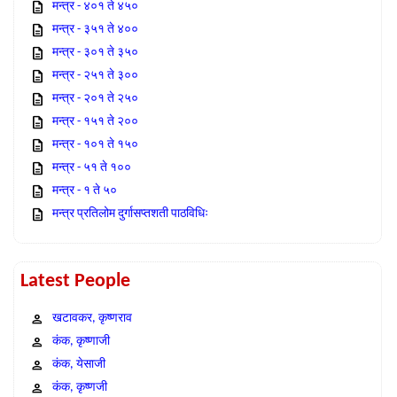
मन्त्र - ४०१ ते ४५०
मन्त्र - ३५१ ते ४००
मन्त्र - ३०१ ते ३५०
मन्त्र - २५१ ते ३००
मन्त्र - २०१ ते २५०
मन्त्र - १५१ ते २००
मन्त्र - १०१ ते १५०
मन्त्र - ५१ ते १००
मन्त्र - १ ते ५०
मन्त्र प्रतिलोम दुर्गासप्तशती पाठविधिः
Latest People
खटावकर, कृष्णराव
कंक, कृष्णाजी
कंक, येसाजी
कंक, कृष्णजी