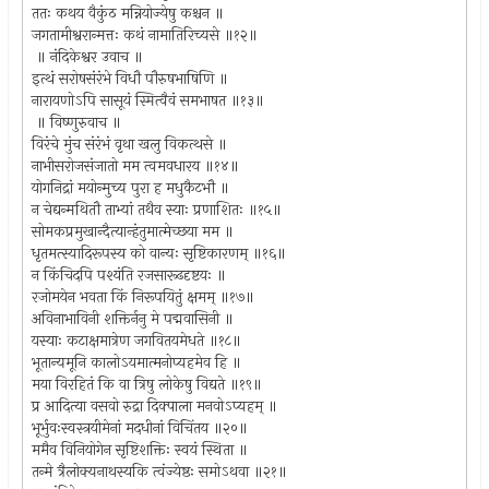
ततः कथय वैकुंठ मन्नियोज्येषु कश्चन ॥
जगतामीश्वरान्मत्तः कथं नामातिरिच्यसे ॥१२॥
॥ नंदिकेश्वर उवाच ॥
इत्थं सरोषसंरंभे विधौ पौरुषभाषिणि ॥
नारायणोऽपि सासूयं स्मित्वैवं समभाषत ॥१३॥
॥ विष्णुरुवाच ॥
विरंचे मुंच संरंभं वृथा खलु विकत्थसे ॥
नाभीसरोजसंजातो मम त्वमवधारय ॥१४॥
योगनिद्रां मयोन्मुच्य पुरा ह मधुकैटभौ ॥
न चेद्यन्मथितौ ताभ्यां तथैव स्याः प्रणाशितः ॥१५॥
सोमकप्रमुखान्दैत्यान्हंतुमात्मेच्छया मम ॥
धृतमत्स्यादिरूपस्य को वान्यः सृष्टिकारणम् ॥१६॥
न किंचिदपि पश्यंति रजसारूढदृष्टयः ॥
रजोमयेन भवता किं निरूपयितुं क्षमम् ॥१७॥
अविनाभाविनी शक्तिर्ननु मे पद्मवासिनी ॥
यस्याः कटाक्षमात्रेण जगवितयमेधते ॥१८॥
भूतान्यमूनि कालोऽयमात्मनोप्यहमेव हि ॥
मया विरहितं कि वा त्रिषु लोकेषु विद्यते ॥१९॥
प्र आदित्या वसवो रुद्रा दिक्पाला मनवोऽप्यहम् ॥
भूर्भुवःस्वस्त्रयीमेनां मदधीनां विचिंतय ॥२०॥
ममैव विनियोगेन सृष्टिशक्तिः स्वयं स्थिता ॥
तन्मे त्रैलोक्यनाथस्यकि त्वंज्येष्ठः समोऽथवा ॥२१॥