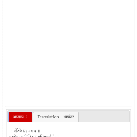
अध्यायः ९
Translation - भाषांतर
॥ नंदिकेश्वर उवाच ॥