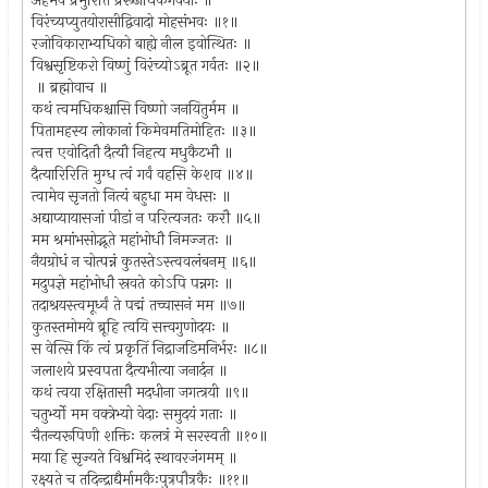
अहमेव प्रभुरिति प्ररूढाधिकगर्वयोः ॥
विरंच्यप्युतयोरासीद्विवादो मोहसंभवः ॥१॥
रजोविकाराभ्यधिको बाह्ये नील इवोत्थितः ॥
विश्वसृष्टिकरो विष्णुं विरंच्योऽब्रूत गर्वतः ॥२॥
॥ ब्रह्मोवाच ॥
कथं त्वमधिकश्चासि विष्णो जनयितुर्मम ॥
पितामहस्य लोकानां किमेवमतिमोहितः ॥३॥
त्वत्त एवोदितौ दैत्यौ निहत्य मधुकैटभौ ॥
दैत्यारिरिति मुग्ध त्वं गर्वं वहसि केशव ॥४॥
त्वामेव सृजतो नित्यं बहुधा मम वेधसः ॥
अद्याप्यायासजां पीडां न परित्यजतः करौ ॥५॥
मम श्रमांभसोद्भूते महांभोधौ निमज्जतः ॥
नैयग्रोधं न चोत्पन्नं कुतस्तेऽस्त्ववलंबनम् ॥६॥
मदुपज्ञे महांभोधौ स्रवते कोऽपि पन्नगः ॥
तदाश्रयस्त्वमूर्ध्वं ते पद्मं तच्चासनं मम ॥७॥
कुतस्तमोमये ब्रूहि त्वयि सत्त्वगुणोदयः ॥
स वेत्सि किं त्वं प्रकृतिं निद्राजडिमनिर्भरः ॥८॥
जलाशये प्रस्वपता दैत्यभीत्या जनार्दन ॥
कथं त्वया रक्षितासौ मदधीना जगत्त्रयी ॥९॥
चतुर्भ्यो मम वक्त्रेभ्यो वेदाः समुदयं गताः ॥
चैतन्यरूपिणी शक्तिः कलत्रं मे सरस्वती ॥१०॥
मया हि सृज्यते विश्वमिदं स्थावरजंगमम् ॥
रक्ष्यते च तदिन्द्राद्यैर्मामकैःपुत्रपौत्रकैः ॥११॥