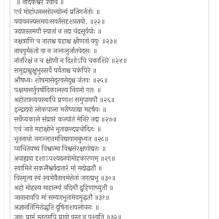
॥ नंदिकेश्वर उवाच ॥
एवं मोहांधमनसोरन्योन्यं प्रतिगर्जतोः ॥
ययावनल्पसमयःसवर्तसदृशस्तयो. ॥२२॥
उदयास्तमयौ स्यातां न तदा चंद्रसूर्ययोः ॥
नक्षत्राणि च ताराश्च ग्रहाश्च क्षीणतां ययुः ॥२३॥
नाववुर्मरुतो वा न जज्वलुर्जातवेदसः ॥
नांतरिक्षं न च क्षोणी न दिशोऽपि चकाशिरे ॥२४॥
समुद्राश्चुक्षुभुस्सर्वे पर्वताश्च चकंपिरे ॥
औषध्यः शोषमासेदुरवसेदुश्च जंतवः ॥२५॥
पक्षमासर्तुवर्षादिकालस्य नियमो गतः ॥
अहोरात्रव्यवस्थापि प्रणाश समुपाययौ ॥२६॥
इन्द्रादयो लोकपाला मरीच्याद्या महर्षयः ॥
सर्वेप्यकाले संप्राप्तं कल्पांतं मेनिरे तदा ॥२७॥
एवं जाते महाक्षोभे भूताक्रन्दप्रचोदितः ॥
भूतनाथो जगज्जातमविद्यायामबुध्यत ॥२८॥
व्यचिंतयच्च विश्वात्मा विश्वसंरक्षणोद्यतः ॥
अवाह्यया दृशाऽपश्यदनयोमोहकारणम् ॥२९॥
स्वामिनं सकलैश्वर्यदातारं मां मदोद्धतौ ॥
विस्मृत्य स्वं स्वमेवैतावमंसेतां जगत्प्रभू ॥३०॥
अहो मोहस्य माहात्म्यं वदिमौ द्रुहिणाच्युतौ ॥
जानानावपि मां सम्यगभूतामेवमुद्धतौ ॥३१॥
अज्ञानतिमिरोद्भूति दूषिताशयलोचनः ॥
जनः प्राप्तं स्तुतमपि प्रायो वस्तु न पश्यति ॥३२॥