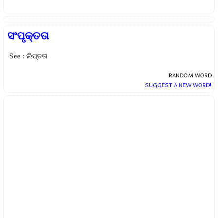
ସଂପୃକ୍ତତା
See : ଲିପ୍ତତା
RANDOM WORD
SUGGEST A NEW WORD!