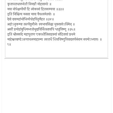
कृतापराधावप्येतौ निमग्नौ मोहसागरे ॥
मया नोपेक्षणीयौ हि लोकानां हितकाम्यया ॥३३॥
इति निश्चित्य मनसा माया वैवश्यमेतयोः ॥
देवो दयामहांभोधिर्व्यपोहयितुमैहत ॥३४॥
अहोऽनुकम्पा तरुणेंदुमौलेः स्वभावसिद्धा भुवनत्रयेऽस्मिन् ॥
असौ प्रमोहांबुधिमध्यतोभूदाविर्निरस्तावपि धातृविष्णू ॥३५॥
इति श्रीस्कांदे महापुराण एकाशीतिसाहस्र्यां संहितायां प्रथमे
माहेश्वरखण्डेऽरुणाचलमाहात्म्य उत्तरार्धे शिवविष्णुविवादवर्णनंनाम नवमोऽध्यायः ॥
९॥