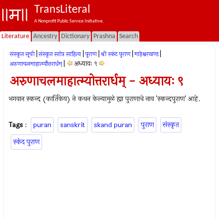
TransLiteral
A Nonprofit Public Service Initiative.
Literature
Ancestry
Dictionary
Prashna
Search
|
|
|
|
|
संस्कृत सूची
संस्कृत स्तोत्र साहित्य
पुराण
श्री स्कंद पुराण
माहेश्वरखण्ड
|
अध्यायः ९
अरुणाचलमाहात्म्यौत्तरार्धम्
अरुणाचलमाहात्म्योत्तरार्धम् - अध्यायः ९
भगवान स्कन्द (कार्तिकेय) ने कथन केल्यामुळे ह्या पुराणाचे नाव 'स्कन्दपुराण' आहे.
Tags
:
puran
sanskrit
skand puran
पुराण
संस्कृत
स्कंद पुराण