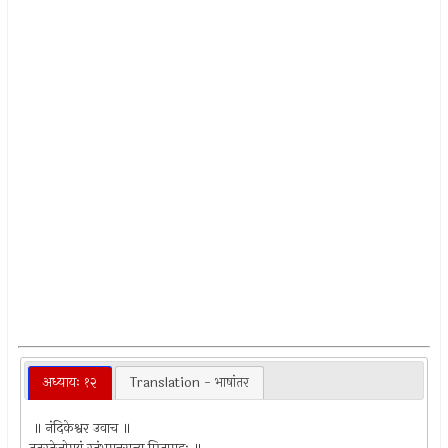
अध्यायः १२
Translation - भाषांतर
॥ नंदिकेश्वर उवाच ॥