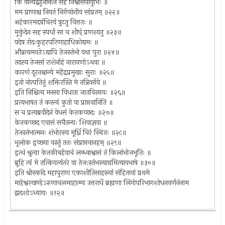
किं वान्यद्बहुनोक्तेन सह निश्वासवायुभिः ॥
मम प्राणाश्च नियतं निर्गच्छंतीव सांप्रतम् ॥२२॥
अहंकारमदग्रंथिरयं त्रुटतु चित्ततः ॥
मुकुंदेन सह स्पर्धा सा च शीघ्ं प्रणश्यतु ॥२३॥
यदेष रोदःकुहरपरिणाहाधिकोद्यमः ॥
औन्नत्यमयतेऽद्यापि तेजस्तंभो यथा पुरा ॥२४॥
तदस्य तेजसां राशेर्नाहं नारायणोऽथवा ॥
कारणं दूरतश्चान्ये महेंद्रप्रमुखाः सुराः ॥२५॥
इतो नोत्पतितुं शक्तिरस्ति मे तन्निवर्त्तये ॥
इति निश्चित्य मनसा विधाता जातविस्मयः ॥२६॥
प्रत्यभाषत तं कस्त्वं कुतो वा प्राप्तवानिति ॥
स च प्रत्यब्रवीदेनं वेधसं केतकच्छदः ॥२७॥
केतकच्छद एवासं सचैतन्यः शिवाज्ञया ॥
तेजस्तंभात्मनः शंभोरस्य मूर्ध्नि चिरं स्थितः ॥२८॥
भूलोक इच्छया वस्तुं ततः संप्राप्तवानहम् ॥२९॥
इत्थं श्रुत्वा केतकीबर्हवाचं लब्ध्वाश्वासं तं किलांभोजभूतिः ॥
ब्रूहि त्वं मे तत्कियत्यंतरे वा तेजःस्तंभस्याग्रमित्यावभाषे ॥३०॥
इति श्रीस्कांदे महापुराण एकाशीतिसाहस्र्यां संहितायां प्रथमे
माहेश्वरखण्डेऽरुणाचलमाहात्म्य उत्तरार्धे ब्रह्मणा लिंगोपरिभागशोधनवर्णनंनाम
द्वादशोऽध्यायः ॥१२॥