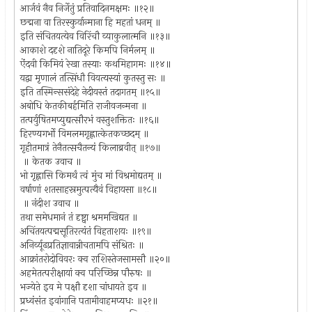
आर्जवं नैव निर्जेतुं प्रतिवादिनमक्षमः ॥१२॥
छद्मना वा तिरस्कुर्यान्माना हि महतां धनम् ॥
इति संचितयत्येव विरिंचौ व्याकुलात्मनि ॥१३॥
आकाशे ददृशे नातिदूरे किमपि निर्मलम् ॥
ऐंदवी किमियं रेखा तस्याः कथमिहागमः ॥१४॥
यद्वा मृणालं तत्सिंधौ वियत्यस्यां कुतस्तु सः ॥
इति तस्मिन्ससंदेहे नेदीयस्तं तदागतम् ॥१५॥
अबोधि केतकीबर्हमिति राजीवजन्मना ॥
तत्पर्युषितमप्युद्यत्सौरभं वस्तुशक्तितः ॥१६॥
हिरण्यगर्भो विमलमगृह्णात्केतकच्छदम् ॥
गृहीतमात्रं तेनैतत्सचैतन्यं किलाब्रवीत् ॥१७॥
॥ केतक उवाच ॥
भो गृह्णासि किमर्थं त्वं मुंच मां विश्रमोद्यतम् ॥
वर्षाणां शतसाहस्रमुत्पत्यैवं विहायसा ॥१८॥
॥ नंदीश उवाच ॥
तथा समेधमानं तं दृष्ट्वा श्रममखिद्यत ॥
अचिंतयत्पद्मसूतिरत्यंतं विहताशयः ॥१९॥
अनिर्व्यूढप्रतिज्ञावान्नीचतामपि संश्रितः ॥
आक्रांतरोदोविवरः क्व राशिस्तेजसामसौ ॥२०॥
अहमेतत्परीक्षायां क्व परिच्छिन्न पौरुषः ॥
भज्येते इव मे पक्षौ दृशा चांधायते इव ॥
प्रध्वंसंत इवांगानि पतामीवाहमप्यधः ॥२१॥