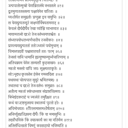
ततस्तेजोमयं स्तंभमनुसृत्य पितामहः ॥
उत्पपातोन्मुखो वेगान्निरालंबे नभस्तले ॥१॥
द्रुतमुत्पततस्तस्य पक्षावेगेन वारिताः ॥
व्यशीर्यत समुद्वर्ताः प्रणुन्ना इव वायुभिः ॥२॥
स वेगादुत्पतन्दूरं नाक्ष्णोर्विषयतामगात् ॥
केवलं दीर्घदीर्घैव रेखा व्योम्नि व्यभाव्यत ॥३॥
मायामरालो ददृशे तेजःस्तंभस्यपार्श्वतः ॥
संध्यापयोधराभ्यर्णचारीव रजनीकरः ॥४॥
प्रागत्यगादुत्पततां ततोऽध्वानं पयोमुचाम् ॥
विमानपदवीं पश्चात्तारावर्तं ततः परम् ॥५॥
तेजसां यानि धामानि ह्यत्युच्चान्यूर्ध्वचारिणाम् ॥
अतिचक्राम वेगेन तान्यसौ कुहनाखगः ॥६॥
मरुतो मनसो वापि जवः सूक्ष्मतराकृतेः ॥
सोऽभूदधःकृतस्तेन हंसेन गमनादिना ॥७॥
यथायथा चोत्पपात सुदूरं श्रमितच्छदः ॥
तथातथा च ददृशे तेजःस्तंभः समुन्नतः ॥८॥
अतीत्य मरुतां स्कंधान्सप्त संप्राप्तविस्मयः ॥
बिभेदांडकटाहं च ज्वलंतं तमुदैक्षत ॥९॥
कथं वाऽदृष्टमूलस्य स्थातव्यं पुरतो हरेः ॥
अविमोचयतः शौरेरसमासमशीर्षताम् ॥१०॥
अनिर्व्यूढप्रतिज्ञस्य दीर्घैः किं वा ममासुभिः ॥
तदत्रौपयिकं किं स्यात्कार्यं का मा गतिर्मम ॥११॥
अतिसंधित्सतो विष्णुं कस्सहायो भविष्यति ॥