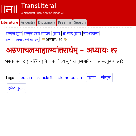
TransLiteral
A Nonprofit Public Service Initiative.
Literature
Ancestry
Dictionary
Prashna
Search
|
|
|
|
|
संस्कृत सूची
संस्कृत स्तोत्र साहित्य
पुराण
श्री स्कंद पुराण
माहेश्वरखण्ड
|
अध्यायः १२
अरुणाचलमाहात्म्यौत्तरार्धम्
अरुणाचलमाहात्म्योत्तरार्धम् - अध्यायः १२
भगवान स्कन्द (कार्तिकेय) ने कथन केल्यामुळे ह्या पुराणाचे नाव 'स्कन्दपुराण' आहे.
Tags
:
puran
sanskrit
skand puran
पुराण
संस्कृत
स्कंद पुराण