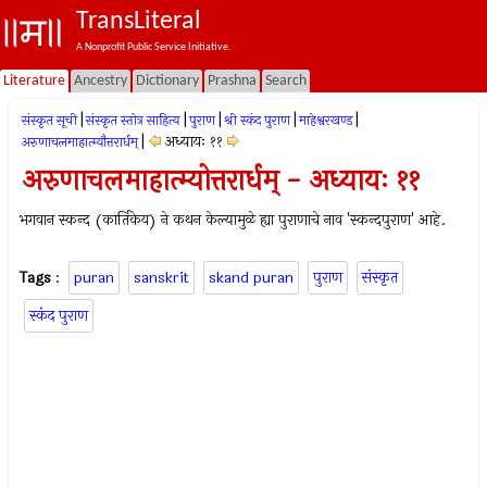
TransLiteral
A Nonprofit Public Service Initiative.
Literature
Ancestry
Dictionary
Prashna
Search
|
|
|
|
|
संस्कृत सूची
संस्कृत स्तोत्र साहित्य
पुराण
श्री स्कंद पुराण
माहेश्वरखण्ड
|
अध्यायः ११
अरुणाचलमाहात्म्यौत्तरार्धम्
अरुणाचलमाहात्म्योत्तरार्धम् - अध्यायः ११
भगवान स्कन्द (कार्तिकेय) ने कथन केल्यामुळे ह्या पुराणाचे नाव 'स्कन्दपुराण' आहे.
Tags
:
puran
sanskrit
skand puran
पुराण
संस्कृत
स्कंद पुराण