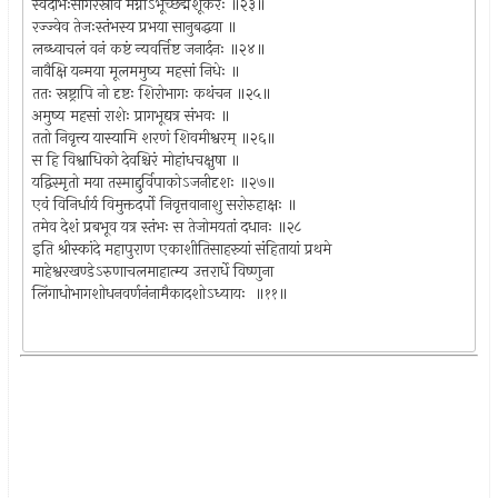
स्वेदांभःसागरस्रावे मग्नोऽभूच्छद्मशूकरः ॥२३॥
रज्ज्वेव तेजःस्तंभस्य प्रभया सानुबद्धया ॥
लब्ध्वाचलं वनं कष्टं न्यवर्त्तिष्ट जनार्दनः ॥२४॥
नावैक्षि यन्मया मूलममुष्य महसां निधेः ॥
ततः स्रष्ट्रापि नो दृष्टः शिरोभागः कथंचन ॥२५॥
अमुष्य महसां राशेः प्रागभूद्यत्र संभवः ॥
ततो निवृत्त्य यास्यामि शरणं शिवमीश्वरम् ॥२६॥
स हि विश्वाधिको देवश्चिरं मोहांधचक्षुषा ॥
यद्विस्मृतो मया तस्माद्दुर्विपाकोऽजनीदृशः ॥२७॥
एवं विनिर्धार्य विमुक्तदर्पो निवृत्तवानाशु सरोरुहाक्षः ॥
तमेव देशं प्रबभूव यत्र स्तंभः स तेजोमयतां दधानः ॥२८
इति श्रीस्कांदे महापुराण एकाशीतिसाहस्र्यां संहितायां प्रथमे
माहेश्वरखण्डेऽरुणाचलमाहात्म्य उत्तरार्धे विष्णुना
लिंगाधोभागशोधनवर्णनंनामैकादशोऽध्यायः ॥११॥