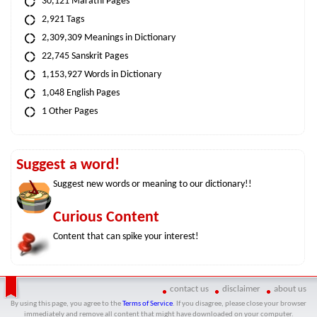
30,121 Marathi Pages
2,921 Tags
2,309,309 Meanings in Dictionary
22,745 Sanskrit Pages
1,153,927 Words in Dictionary
1,048 English Pages
1 Other Pages
Suggest a word!
Suggest new words or meaning to our dictionary!!
Curious Content
Content that can spike your interest!
contact us
disclaimer
about us
By using this page, you agree to the
Terms of Service
. If you disagree, please close your browser
immediately and remove all content that might have downloaded on your computer.