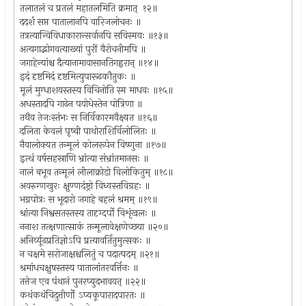
तलातलं च प्रतलं महातलमिति क्रमात् १२॥
ददर्श सप्त पातालानपि वारिजलोचनः ॥
तत्रत्यान्विविधाकारान्सर्वानपि सविस्मयः ॥१३॥
अत्यगाद्भोगवत्याख्यां पुरीं वैरोचनीमपि ॥
जगाहेन्यांश्च दैत्यानामावासानतिगह्वरान् ॥१४॥
इदं दृष्टमिदं दृष्टमित्युपारूढकौतुकः ॥
मूलं मुग्धाशयस्तस्य विचिनोति स्म माधवः ॥१५॥
अधस्तादपि गाढेन पयोधेस्तेन पोत्रिणा ॥
तथैव तेजःस्तंभः स निर्विकारमवैक्ष्यत ॥१६॥
दलिता केवलं पृष्वी पाथोराशिर्विलोलितः ॥
नैवालोक्यत तन्मूलं कोलरूपेन विष्णुना ॥१७॥
इत्थं वर्षसहस्राणि भ्रांत्या संभ्रांतमानसः ॥
नालं बभूव तन्मूलं लीलाक्रोडो विलोकितुम् ॥१८॥
अवरुग्णखुरः क्षुण्णदंष्ट्रो विध्वस्तविग्रहः ॥
भग्नपोत्रः स भूदारो जगाहे बहलं श्रमम् ॥१९॥
श्रांत्या निश्वसतस्तस्य तादृग्दर्पो विशृंखलः ॥
ननाश तत्क्षणात्साकं तन्मूलावेक्षणेच्छया ॥२०॥
अनिर्व्यूढप्रतिज्ञोऽपि प्रत्यावर्तितुमुत्सकः ॥
न चक्षमे सरोजाक्षश्चलितुं च पदात्पदम् ॥२१॥
श्रमांधचक्षुषस्तस्य पातालांतरवर्त्तिनः ॥
तत्तेज एव पंथानं पुनरप्युदभावयत् ॥२२॥
कथंकथंचिदुत्तीर्णो ऽप्यकूपारादपारतः ॥