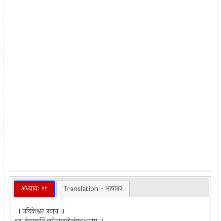
अध्यायः ११
Translation - भाषांतर
॥ नंदिकेश्वर उवाच ॥