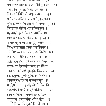
अथ हंसाकृतिं व्योमपदवीलंघनक्षमाम् ॥
भेजे विरंचिस्तस्याग्रं द्रक्ष्यामीति कृतोद्यमः ॥१॥
जग्राह विष्णुर्वाराहं विग्रहं दृढविग्रहः ॥
विश्वंभराविनिर्भेद क्रीडासुलभवैभवम् ॥२॥
मूलं तस्य परिज्ञाय प्रत्यावर्तितुमुत्सुकः ॥
कृत्रिमस्तब्धरोमैष दंष्ट्राभ्यामभिनन्महीम् ॥३॥
विदारयन्स पोत्रेण भूतधात्रीमवाङ्मुखः ॥
महावराहो ददृशे तेजस्तंभं नमन्निव ॥४॥
क्रीडाक्रोडकठोरेण कंठघोषेण पूरयन् ॥
पातालं बहुलोत्साहः प्रवेष्टुमुपचक्रमे ॥५॥
विवेश यत्रयत्रासौ तत्रतत्र तथास्थितम् ॥
अवैक्षिष्टानलस्तंभं तमेव कुहनाकिटिः ॥६॥
विदारितान्महीरंधात्प्रत्यदृश्यंत भोगिनः ॥
प्ररोहा इव शेषाद्यास्तेजःस्तंभस्य केचन ॥७॥
प्रत्यदृश्यत हेमाद्रेर्मूल कन्द इव स्थितः ॥
आधारतां गतो दृष्टो ह्यच्युतेनादिकच्छपः ॥८॥
आराद्वसुन्धरागुल्फे धुरंधरतया स्थिताः ॥
दिक्सिंधुराश्च दृश्यंते मदमंथरबंधुराः ॥९॥
मधुद्विषा च स महान्मंडूकोऽपि विलोकितः ॥
अखंडमंडलं भूमेर्यस्य पृष्ठे प्रतिष्ठितम् ॥१०॥
आधारशक्तिमपि तामभ्यपश्यदधोक्षजः ॥
यदनुग्रहतः शेषकूर्माद्या अपि धूर्वहाः ॥११॥
अतलं वितलं चैष सुतलं नितलं तथा ॥