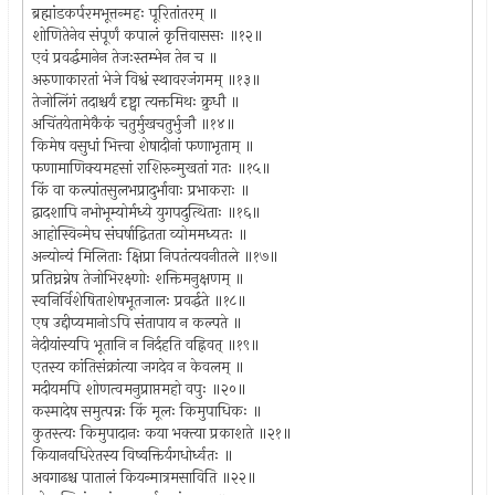
ब्रह्मांडकर्परमभूत्तन्महः पूरितांतरम् ॥
शोणितेनेव संपूर्णं कपालं कृत्तिवाससः ॥१२॥
एवं प्रवर्द्धमानेन तेजःस्तम्भेन तेन च ॥
अरुणाकारतां भेजे विश्वं स्थावरजंगमम् ॥१३॥
तेजोलिंगं तदाश्चर्यं दृष्ट्वा त्यक्तमिथः क्रुधौ ॥
अचिंतयेतामेकैकं चतुर्मुखचतुर्भुजौ ॥१४॥
किमेष वसुधां भित्त्वा शेषादीनां फणाभृताम् ॥
फणामाणिक्यमहसां राशिरुन्मुखतां गतः ॥१५॥
किं वा कल्पांतसुलभप्रादुर्भावाः प्रभाकराः ॥
द्वादशापि नभोभूम्योर्मध्ये युगपदुत्थिताः ॥१६॥
आहोस्विन्मेघ संघर्षाद्वितता व्योममध्यतः ॥
अन्योन्यं मिलिताः क्षिप्रा निपतंत्यवनीतले ॥१७॥
प्रतिघ्नन्नेष तेजोभिरक्ष्णोः शक्तिमनुक्षणम् ॥
स्वनिर्विशेषिताशेषभूतजालः प्रवर्द्धते ॥१८॥
एष उद्दीप्यमानोऽपि संतापाय न कल्पते ॥
नेदीयांस्यपि भूतानि न निर्दहति वह्निवत् ॥१९॥
एतस्य कांतिसंक्रांत्या जगदेव न केवलम् ॥
मदीयमपि शोणत्वमनुप्राप्तमहो वपुः ॥२०॥
कस्मादेष समुत्पन्नः किं मूलः किमुपाधिकः ॥
कुतस्त्यः किमुपादानः कया भक्त्या प्रकाशते ॥२१॥
कियानवधिरेतस्य विष्वक्तिर्यगधोर्ध्वतः ॥
अवगाढश्च पातालं कियन्मात्रमसाविति ॥२२॥