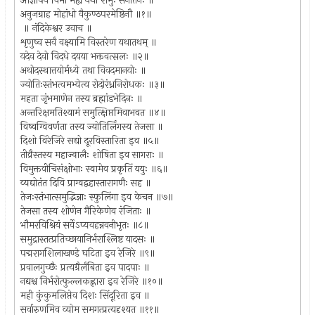
आज्ञापय विभो मह्यं यथा शंभुः सनातनः ॥
अनुजग्राह मोहांधो वैकुण्ठपरमेष्ठिनौ ॥१॥
॥ नंदिकेश्वर उवाच ॥
शृणुष्व सर्वं वक्ष्यामि विस्तरेण यथातथम् ॥
यदेव देवो विदधे दयया भक्तवत्सलः ॥२॥
अथोदस्थात्तयोर्मध्ये तथा विवदमानयोः ॥
ज्योतिःस्तंभत्वमभ्येत्य रोदोरंध्रनिरोधकः ॥३॥
महता जृंभमाणेन तस्य ब्रह्मांडभेदिनः ॥
अन्तरिक्षमतिश्यामं समुत्क्षिप्तमिवाभवत ॥४॥
विष्वग्विवर्णता तस्य ज्योतिर्लिंगस्य तेजसा ॥
दिशो विरेजिरे सद्यो दूरविस्तारिता इव ॥५॥
तीव्रैस्तस्य महाज्वालैः शोषिता इव सागराः ॥
विमुक्तवीचिसंक्षोभाः स्वामेव प्रकृतिं ययुः ॥६॥
व्यद्योतंत दिवि प्राग्वद्वहास्तारागणैः सह ॥
तेजःस्तंभात्समुद्भिन्नाः स्फुलिंगा इव केचन ॥७॥
तेजसा तस्य शोणेन गैरिकेणेव रंजिताः ॥
भौमरविश्रियं सर्वेऽप्यवहन्नवनीभृतः ॥८॥
समुद्रास्तत्प्रतिच्छायानिर्भराश्लिष्ट यादसः ॥
पद्मरागशिलाखण्डे घटिता इव रेजिरे ॥९॥
प्रवालगुच्छैः प्रत्यग्रैर्लंबिता इव पादपाः ॥
नद्यश्च निर्भरोत्फुल्लकह्लारा इव रेजिरे ॥१०॥
मही कुंकुमलिप्तेव दिशः सिंदूरिता इव ॥
सर्वारुणमिव व्योम समगत्प्रत्यदृश्यत ॥११॥