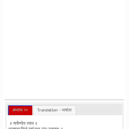
अध्यायः १०
Translation - भाषांतर
॥ मार्कण्डेय उवाच ॥