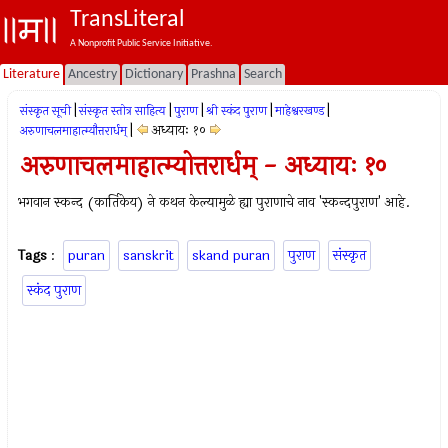
TransLiteral
A Nonprofit Public Service Initiative.
Literature
Ancestry
Dictionary
Prashna
Search
|
|
|
|
|
संस्कृत सूची
संस्कृत स्तोत्र साहित्य
पुराण
श्री स्कंद पुराण
माहेश्वरखण्ड
|
अध्यायः १०
अरुणाचलमाहात्म्यौत्तरार्धम्
अरुणाचलमाहात्म्योत्तरार्धम् - अध्यायः १०
भगवान स्कन्द (कार्तिकेय) ने कथन केल्यामुळे ह्या पुराणाचे नाव 'स्कन्दपुराण' आहे.
Tags
:
puran
sanskrit
skand puran
पुराण
संस्कृत
स्कंद पुराण