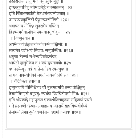
तदेतदखिलं ज्ञातुं मनः पर्युत्सुकं मुहुः ॥
इच्छत्युत्पतितुं व्योम प्रवेष्टुं च रसातलम् ॥२३॥
इति चिंताभराक्रांतौ तेजःस्तंभावलोकनात् ॥
उभावप्यवकुलितौ वैकुण्ठपरमेष्ठिनौ ॥२४॥
अभाषत च गोविंदः सुतरामेव गर्वितम् ॥
हिरण्यगर्भमालोक्य स्मयमानमुखांबुजः ॥२५॥
॥ विष्णुरुवाच ॥
अयमेवावयोर्ब्रह्मन्नन्योन्योत्कर्षकांक्षिणोः ॥
सत्यमेव परीक्षायै निकषः समुपस्थितः ॥२६॥
अमुष्य तेजसां राशेरपरिच्छेद्यसंपदः ॥
आद्यंतौ ज्ञातुमेकेन न शक्यं ध्रुवमावयोः ॥२७॥
यः पश्येन्मूलमग्रं वा तेजसोस्य स्वयंभुवः ॥
स एव नावभ्यधिको जगतां नाथकोऽपि सः ॥२८॥
॥ नंदिकेश्वर उवाच ॥
इत्युभावपि विनिश्चिताशयौ मूलमग्रमपि तस्य वीक्षितुम् ॥
तेजसोतिमहतो बभूवतुः स्पर्धया विरचितोद्यमौ मिथः ॥२९॥
इति श्रीस्कांदे महापुराण एकाशीतिसाहस्र्यां संहितायां प्रथमे
माहेश्वरखण्डेऽरुणाचलमाहात्म्य उत्तरार्धे ब्रह्मविष्ण्वोर्मध्ये
तेजोमयलिंगप्रादुर्भाववर्णनंनाम दशमोऽध्यायः ॥१०॥