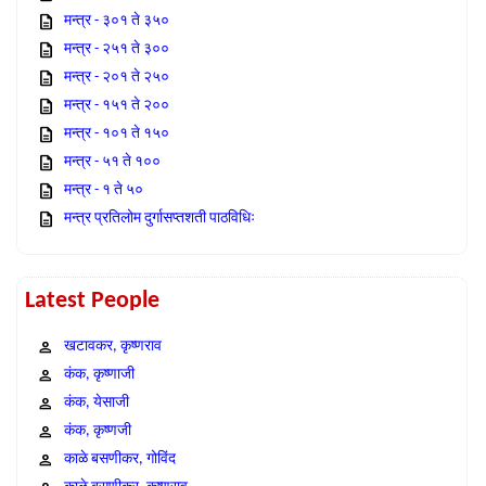
मन्त्र - ३०१ ते ३५०
मन्त्र - २५१ ते ३००
मन्त्र - २०१ ते २५०
मन्त्र - १५१ ते २००
मन्त्र - १०१ ते १५०
मन्त्र - ५१ ते १००
मन्त्र - १ ते ५०
मन्त्र प्रतिलोम दुर्गासप्तशती पाठविधिः
Latest People
खटावकर, कृष्णराव
कंक, कृष्णाजी
कंक, येसाजी
कंक, कृष्णजी
काळे बसणीकर, गोविंद