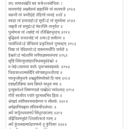
तपः समाधयश्चेति क्व कर्कशजनोचिताः ।
नारायणोहं लक्ष्मीस्त्वं ब्रह्मास्मि त्वं सरस्वती ॥१२॥
वारुणी त्वं फणींद्रोहं रोहिणी त्वमहं शशी ॥
स्वाहा त्वं हव्यवाहोऽहं सूर्योऽहं त्वं सुवर्चला ॥१३॥
जाह्नवी त्वं समुद्रोऽहं मेरुरस्मि त्वमुर्वरा ॥
पुलोमजा त्वं शक्रोहं त्वं रतिश्चित्तभूरहम् ॥१४॥
बुद्धिस्त्वं राजराजोहं त्वं शमाऽहं समीरण ॥
पाथोधिपोऽहं वीचिस्त्वं प्रकृतिस्त्वं पुमानहम् ॥१५॥
विद्या त्वं वेदितव्योऽहं वाक्त्वमर्थोपि पार्वती ॥
ईश्वरोऽहं मदंशासि त्वयैवाज्ञास्वरूपया ॥१६॥
सृष्टि स्थित्युपसंहारविधानानुग्रहेश्वरे ॥
न भेदोऽतस्त्वया कार्यः पृथग्जनवदावयोः ॥१७॥
चित्प्रकाशात्मनोर्देवि स्वेच्छाधृतशरीरया ॥
व्याकुलीकुरुषे शश्वद्वृथैवेर्ष्यायसे हि माम् ॥१८॥
दृष्टाप्रतिक्रिया तस्य क्रियते याधुना मया ॥
इत्युक्त्वेशो निषण्णस्तां पार्श्वदेशे न्यवेशयत् ॥१९॥
गौरीं स्वकीय एवांगे गूहमानामिव ह्रिया ॥
अंगद्वयं तयोरैक्यमगात्प्रेम्णा च लीनयोः ॥२०॥
अर्थद्वयमिवाह्नाय संनिकर्षोपलंभतः ॥
अर्धे कर्पूरधवलमर्धे सिंधूरपाटलम् ॥२१॥
तद्विचित्रमभूदंगं शिवयोरेकतां गतम् ॥
अर्धे कुंतलदामार्धहारमध्ये तु कुंचिका ॥२२॥