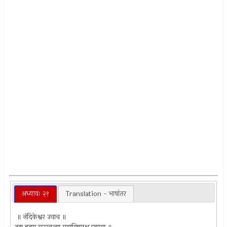
अध्यायः २१
Translation - भाषांतर
॥ नंदिकेश्वर उवाच ॥