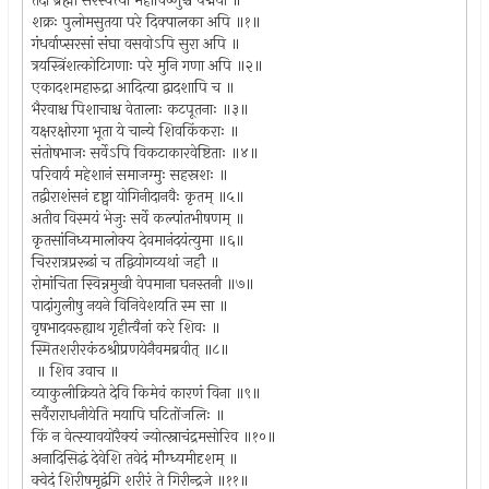
तदा ब्रह्मा सरस्वत्या महाविष्णुश्च पद्मया ॥
शक्रः पुलोमसुतया परे दिक्पालका अपि ॥१॥
गंधर्वाप्सरसां संघा वसवोऽपि सुरा अपि ॥
त्रयस्त्रिंशत्कोटिगणाः परे मुनि गणा अपि ॥२॥
एकादशमहारुद्रा आदित्या द्वादशापि च ॥
भैरवाश्च पिशाचाश्च वेतालाः कटपूतनाः ॥३॥
यक्षरक्षोरगा भूता ये चान्ये शिवकिंकराः ॥
संतोषभाजः सर्वेऽपि विकटाकारवेष्टिताः ॥४॥
परिवार्य महेशानं समाजग्मुः सहस्रशः ॥
तद्वीराशंसनं दृष्ट्वा योगिनीदानवैः कृतम् ॥५॥
अतीव विस्मयं भेजुः सर्वे कल्पांतभीषणम् ॥
कृतसांनिध्यमालोक्य देवमानंदयंत्युमा ॥६॥
चिररात्रप्ररूढां च तद्वियोगव्यथां जहौ ॥
रोमांचिता स्विन्नमुखी वेपमाना घनस्तनी ॥७॥
पादांगुलीषु नयने विनिवेशयति स्म सा ॥
वृषभादवरुह्याथ गृहीत्वैनां करे शिवः ॥
स्मितशरीरकंठश्रीप्रणयेनैवमब्रवीत् ॥८॥
॥ शिव उवाच ॥
व्याकुलीक्रियते देवि किमेवं कारणं विना ॥९॥
सर्वैराराधनीयेति मयापि घटितोंजलिः ॥
किं न वेत्स्यावयोरैक्यं ज्योत्स्नाचंद्रमसोरिव ॥१०॥
अनादिसिद्धं देवेशि तवेदं मौग्ध्यमीदृशम् ॥
क्वेदं शिरीषमृद्वंगि शरीरं ते गिरीन्द्रजे ॥११॥