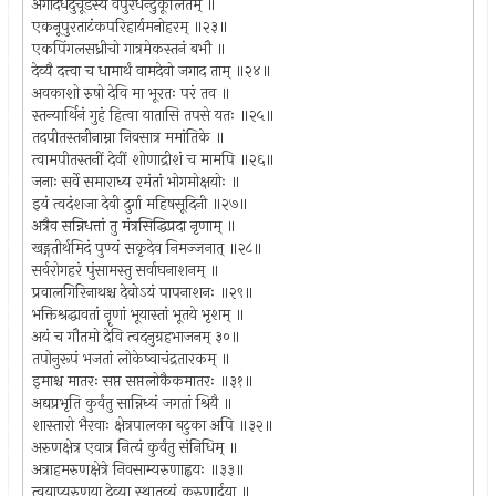
अंगादर्धेंदुचूडस्य वपुरर्धेन्दुकूलितम् ॥
एकनूपुरताटंकपरिहार्यमनोहरम् ॥२३॥
एकपिंगलसध्रीचो गात्रमेकस्तनं बभौ ॥
देव्यै दत्त्वा च धामार्थं वामदेवो जगाद ताम् ॥२४॥
अवकाशो रुषो देवि मा भूरतः परं तव ॥
स्तन्यार्थिनं गुहं हित्वा यातासि तपसे यतः ॥२५॥
तदपीतस्तनीनाम्ना निवसात्र ममांतिके ॥
त्वामपीतस्तनीं देवीं शोणाद्रीशं च मामपि ॥२६॥
जनाः सर्वे समाराध्य रमंतां भोगमोक्षयोः ॥
इयं त्वदंशजा देवी दुर्गा महिषसूदिनी ॥२७॥
अत्रैव सन्निधत्तां तु मंत्रसिद्धिप्रदा नृणाम् ॥
खड्गतीर्थमिदं पुण्यं सकृदेव निमज्जनात् ॥२८॥
सर्वरोगहरं पुंसामस्तु सर्वाघनाशनम् ॥
प्रवालगिरिनाथश्च देवोऽयं पापनाशनः ॥२९॥
भक्तिश्रद्धावतां नॄणां भूयास्तां भूतये भृशम् ॥
अयं च गौतमो देवि त्वदनुग्रहभाजनम् ३०॥
तपोनुरूपं भजतां लोकेष्वाचंद्रतारकम् ॥
इमाश्च मातरः सप्त सप्तलोकैकमातरः ॥३१॥
अद्यप्रभृति कुर्वंतु सान्निध्यं जगतां श्रियै ॥
शास्तारो भैरवाः क्षेत्रपालका बटुका अपि ॥३२॥
अरुणक्षेत्र एवात्र नित्यं कुर्वंतु संनिधिम् ॥
अत्राहमरुणक्षेत्रे निवसाम्यरुणाह्वयः ॥३३॥
त्वयाप्यरुणया देव्या स्थातव्यं करुणार्द्रया ॥