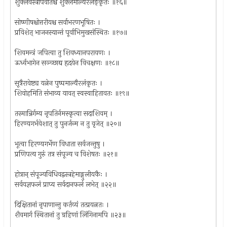
शुक्लवस्त्रोपवीतश्च शुक्लमाल्येरलङ्कृतः ॥१६॥
सोष्णीषश्चोत्तरीयश्च सर्वाभरणभूषितः ।
प्रविशेत् भाजनस्यान्तं पूर्वाभिमुखसंस्थितः ॥१७॥
शिवमन्त्रं जपित्वा तु शिवध्यानपरायणः ।
ऊर्ध्वभागेन सञ्च्छाद्य हृदयेन विचक्षणः ॥१८॥
सूत्रैरावेष्ट्य यत्नेन पुष्पमाल्यैरलंकृतः ।
शिवोहमिति संभाव्य यावत् स्वस्वाहितावतः ॥१९॥
तस्मान्निर्गम्य नृपतिर्नमस्कृत्वा सदाशिवम् ।
हिरण्यगर्भवेशात् तु पुनर्जन्म न तु वृजेत् ॥२०॥
भूत्वा हिरण्यगर्भेण विधाता सर्वजन्तुषु ।
प्रणिपत्य गुरुं तत्र संपूज्य च विशेषतः ॥२१॥
होत्रान् संपूज्यविधिवद्वस्त्रहेमाङ्गुलीयकैः ।
सर्वयज्ञफलं प्राप्य सर्वदानफलं लभेत् ॥२२॥
दिक्षितानां नृपाणान्तु कर्तव्यं तत्प्रयत्नतः ।
शैवमार्ग स्थितानां तु ग्रहिणां लिंगिनामपि ॥२३॥