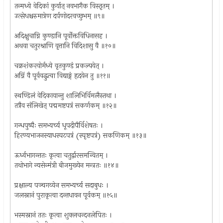
तन्मध्ये वेदिकां कुर्यात् नवभागैक विस्तृतम् ।
उत्सेधश्चरुमात्रेण दर्पणोदरवच्छुभम् ॥९॥
अदिक्षुचाग्नि कुण्डानि पूर्वोक्तविधिनासह ।
अथवा चतुरश्राणि वृत्तानि विदिशासु वै ॥१०॥
चक्रशंकरयोर्मध्ये वृतकुण्डं प्रकल्पयेत् ।
अग्निं वै पूर्ववद्धुत्वा विद्याङ्गं हृदयेन तु ॥११॥
स्थण्डिलं वेदिकायान्तु शालिभिर्विमलैस्तथा ।
तत्रैव संलिखेत् पद्ममष्टपत्रं सकर्णकम् ॥१२॥
गन्धपुष्पैः समभ्यर्च्य धूपदीपैर्विशेषतः ।
हिरण्यभाजनस्याधस्पटपत्रं (स्पृष्टपत्रं) सकणिकम् ॥१३॥
ऊर्ध्वभागन्ततः कृत्वा चतुर्द्वारसमन्वितम् ।
तथोभागे न्यसेन्मंत्री बीजमुख्येन मन्त्रतः ॥१४॥
प्रक्षाल्य पञ्चगव्येन समभ्यर्च्य सदाबुधः ।
जलस्नानं पुराकृत्वा दन्तधावन पूर्वकम् ॥१५॥
भस्मस्नानं ततः कृत्वा शुक्लचन्दनलेपितः ।