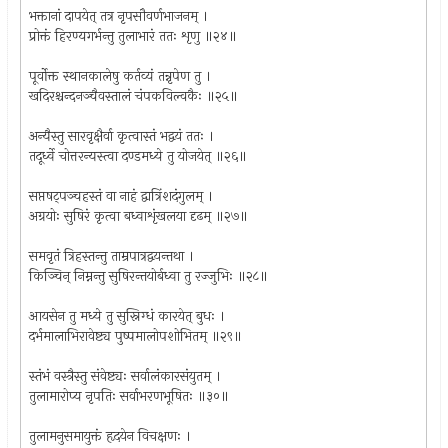
भक्तानां दापयेत् तत्र नृपसौवर्णभाजनम् ।
प्रोक्तं हिरण्यगर्भन्तु तुलाभारं ततः शृणु ॥२४॥
पूर्वोक्त स्थानकालेषु कर्तव्यं तन्नृपेण तु ।
खदिरश्चन्दनञ्चैवस्तालं चंपकविल्वकैः ॥२५॥
अन्यैस्तु सारवृक्षैर्वा कृत्वास्तं भद्वयं ततः ।
तदूर्ध्वे चोत्तरन्यस्त्वा दण्डमध्ये तु योजयेत् ॥२६॥
सप्तषट्पञ्चहस्तं वा नाहं द्वात्रिंशदंगुलम् ।
अग्रयोः सुषिरं कृत्वा बध्वाशृंखलया दृढम् ॥२७॥
समवृतं त्रिहस्तन्तु ताम्रपात्रद्वयन्तथा ।
किञ्चिन् निम्नन्तु सुषिरन्तयोर्बध्वा तु रज्जुभिः ॥२८॥
आयसेन तु मध्ये तु सुस्निग्धं कारयेत् बुधः ।
दर्भमालाभिरावेष्ट्य पुष्पमालोपशोभितम् ॥२९॥
स्तंभं वस्त्रैस्तु संवेष्ट्यः सर्वालंकारसंयुतम् ।
तुलामारोप्य नृपतिः सर्वाभरणभूषितः ॥३०॥
तुलामनुसमायुक्तं हृदयेन विचक्षणः ।