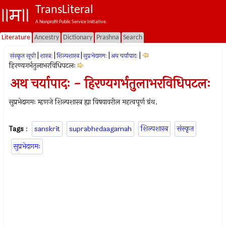
TransLiteral
A Nonprofit Public Service Initiative.
Literature
Ancestry
Dictionary
Prashna
Search
|
|
|
|
|
संस्कृत सूची
शास्त्रः
शिल्पशास्त्र
सुप्रभेदागमः
अथ चर्यापादः
हिरण्यगर्भतुलाभरविधिपटलः
अथ चर्यापादः - हिरण्यगर्भतुलाभरविधिपटलः
सुप्रभेदागमः म्हणजे शिल्पशास्त्र ह्या विषयावरील महत्वपूर्ण ग्रंथ.
Tags
:
sanskrit
suprabhedaagamah
शिल्पशास्त्र
संस्कृत
सुप्रभेदागमः