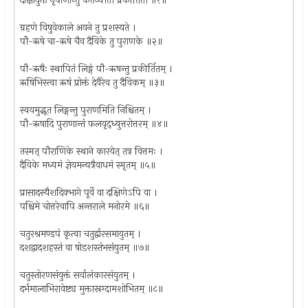
दीक्षायुक्त नृपाणान्तु कर्तव्यौतौ प्रकीर्तितौ ॥१॥
ग्रहणे विषुवेकाले अयने तु प्रशस्यते ।
पौ-ऋषे चा-ऋषे चैव दैविके तु पुराणके ॥२॥
पौ-ऋषैः स्थापितं लिङ्गं पौ-ऋषन्तु प्रकीर्तितम् ।
ऋषिभिस्त्वा ऋषं प्रोक्तं देवैरेव तु दैविकम् ॥३॥
स्वयमुद्भूत लिङ्गन्तु पुराणमिति निश्चितम् ।
पौ-ऋषादि पुराणान्तं फलवृद्ध्युत्तरोत्तरम् ॥४॥
तस्मत् पौराणिके स्थाने कारयेत् तत्र वित्तमः ।
दैविके मध्यमं ज्ञेयमन्यत्रैवाधमं स्मृतम् ॥५॥
प्रासादस्यैशदिक्भागे पूर्वे वा दक्षिणेऽपि वा ।
पश्चिमे चोत्तरेवापि अन्तराले मनोरमे ॥६॥
चतुरश्रमण्डपं कृत्वा चतुर्द्वारसमायुतम् ।
दशद्वादशहस्तं वा षोडशस्तंभसंयुतम् ॥७॥
चतुस्तोरणसंयुक्तं सर्वालंकारसंयुतम् ।
दर्भमालाभिरावेष्ट्य मुक्तास्रग्दामशोभितम् ॥८॥