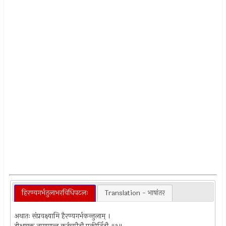
हिरण्यगर्भतुलाभरविधिपटलः
Translation - भाषांतर
अथातः संप्रवक्ष्यामि हैरण्यगर्भकन्तुलाम् ।