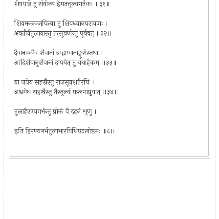
शेषपात्रे तु संयोज्य हेमतत्तुल्यगर्तकः ॥३१॥
शिवमन्त्रञ्जपित्वा तु शिवध्यानपरायणः ।
अवतीर्यतुलायास्तु तत्सुवर्णन्तु पूर्ववत् ॥३२॥
दैवानाञ्चैव शैवानां ब्राह्मणानाङ्गुरोस्तथा ।
आदिशैवानुशैवानां दापयेत् तु यथार्हकम् ॥३३॥
वा जपेय सहस्रैस्तु राजसूयशतैरपि ।
अश्वमेध सहस्रैस्तु तैस्तुल्यं फलमाप्नुयात् ॥३४॥
तुलाहैरण्यगर्भन्तु प्रोक्तं वै दहनं शृणु ।
इति हिरण्यगर्भतुलाभारविधिपटलोष्टमः ॥८॥