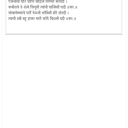
एकनाथा घरिं पाणि वाहिलें गंगेच्या कावडी ।
कबीराचे ते शेले विणुनी त्यांची घालिसी घडी ॥का.॥
चोखामेळ्याचे घरीं येऊनी ओढिसी ढोरें तांतडी ।
त्याची स्त्री बहु हाका मारी कोठें दिधली दडी ॥का.॥