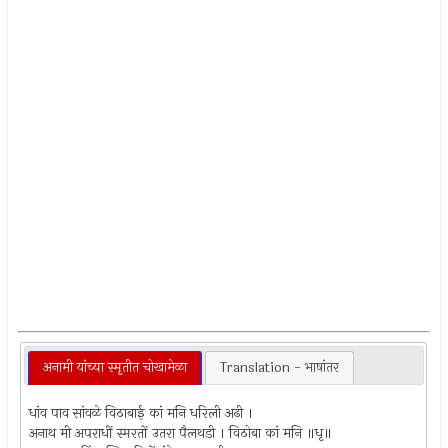
अनामी यांच्या स्मृतीत चोखामेळा
Translation - भाषांतर
धांव पाव सांवळे विठाबाई कां मनि धरिली अढी ।
अनाथ मी अपराधीं स्मरतों उतरा पैलथडी । विठोबा कां मनि ॥धृ॥