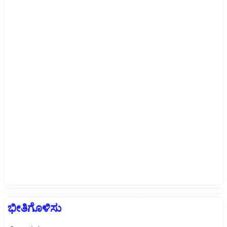
ಭೀತಿಗೊಳಿಸು