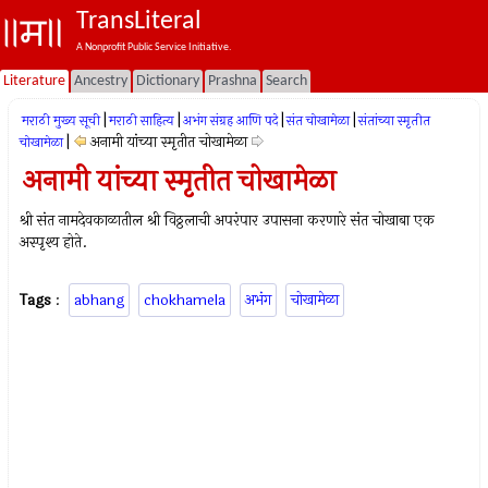
TransLiteral
A Nonprofit Public Service Initiative.
Literature
Ancestry
Dictionary
Prashna
Search
|
|
|
|
मराठी मुख्य सूची
मराठी साहित्य
अभंग संग्रह आणि पदे
संत चोखामेळा
संतांच्या स्मृतीत
|
अनामी यांच्या स्मृतीत चोखामेळा
चोखामेळा
अनामी यांच्या स्मृतीत चोखामेळा
श्री संत नामदेवकाळातील श्री विठ्ठलाची अपरंपार उपासना करणारे संत चोखाबा एक
अस्‍पृश्‍य होते.
Tags
:
abhang
chokhamela
अभंग
चोखामेळा