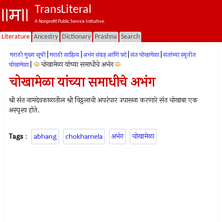
TransLiteral
A Nonprofit Public Service Initiative.
Literature
Ancestry
Dictionary
Prashna
Search
|
|
|
|
मराठी मुख्य सूची
मराठी साहित्य
अभंग संग्रह आणि पदे
संत चोखामेळा
संतांच्या स्मृतीत
|
चोखामेळा यांच्या समाधीचे अभंग
चोखामेळा
चोखामेळा यांच्या समाधीचे अभंग
श्री संत नामदेवकाळातील श्री विठ्ठलाची अपरंपार उपासना करणारे संत चोखाबा एक
अस्‍पृश्‍य होते.
Tags
:
abhang
chokhamela
अभंग
चोखामेळा