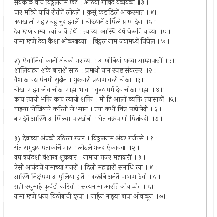
सर्वकाळ वाचे विठ्ठलनाम छंद । आठवी गोविंद वेळोवेळां ॥३॥
चार महिने याचि रीतीनें लोटलें । कुसूं कडाडिलें आकस्मात ॥४॥
तयाखाली महार बहु चुर झालें । चोख्यानें अर्पिले प्राण देवा ॥५॥
देव म्हणे नाम्या त्वां जावें तेथें । त्याच्या आस्थि येथें घेऊनि याव्या ॥६॥
नामा म्हणे देवा कैशा ओळखाव्या । विठ्ठल नाम जयामध्यें निघेल ॥७॥
२) ऐकोनियां कानीं अंचळी भराव्या । आणोनियां द्याव्या आम्हापासीं ॥१॥
शालिवाहन शके बाराशें साठ । प्रमाथी नाम स्पष्ट संवत्सर ॥२॥
वैशाख वद्य पंचमी सुदीन । गुरूवारी प्रयाण करी चोखा ॥३॥
चोखा माझा जीव चोखा माझा भाव । कुळ धर्म देव चोखा माझा ॥४॥
काय त्याची भक्ति काय त्याची शक्ति । मी हि आलों व्यक्ति तयासाठीं ॥५॥
माझ्या चोखियाचे करिती जे ध्यान । तया कधीं विघ्न पडो नेदी ॥६॥
नामदेवें आस्थि आणिल्या पारखोनी । घेत चक्रपाणी पितांबरी ॥७॥
३) देवाच्या अंचळी उठिला गजर । विठ्ठलनाम अंबर गर्जतसे ॥१॥
संत समुदाय पताकांचें भार । लोटले गजर ऐकावया ॥२॥
वद्य त्रयोदशी वैशाख शुक्रवार । नामाचा गजर महाद्वारीं ॥३॥
ऐसी आनंदानें नामाच्या गजरीं । दिली महाद्वारीं समाधि त्या ॥४॥
आस्थि निक्षेपण आपुलिया हातें । करूनि अनंतें पाषाण ठेवी ॥५॥
राही रखुमाई कुर्वंडी करिती । सत्यभामा आरति ओवाळीत ॥६॥
नामा म्हणे धन्य विठोबाची कृपा । जाईन माझ्या बापा ओवाळून ॥७॥