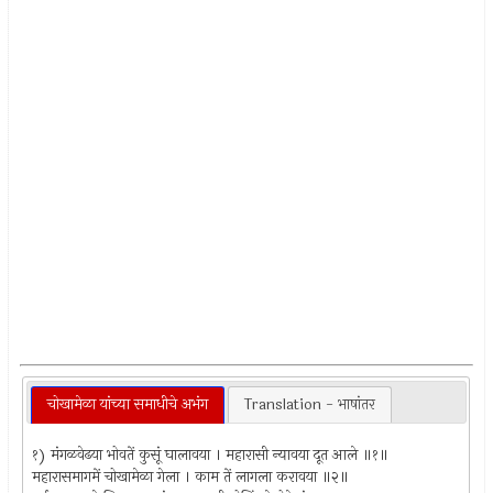
चोखामेळा यांच्या समाधीचे अभंग
Translation - भाषांतर
१) मंगळवेढया भोवतें कुसूं घालावया । महारासी न्यावया दूत आले ॥१॥
महारासमागमें चोखामेळा गेला । काम तें लागला करावया ॥२॥