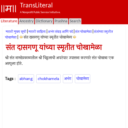
TransLiteral
A Nonprofit Public Service Initiative.
Literature
Ancestry
Dictionary
Prashna
Search
|
|
|
|
मराठी मुख्य सूची
मराठी साहित्य
अभंग संग्रह आणि पदे
संत चोखामेळा
संतांच्या स्मृतीत
|
संत दासगणू यांच्या स्मृतीत चोखामेळा
चोखामेळा
संत दासगणू यांच्या स्मृतीत चोखामेळा
श्री संत नामदेवकाळातील श्री विठ्ठलाची अपरंपार उपासना करणारे संत चोखाबा एक
अस्‍पृश्‍य होते.
Tags
:
abhang
chokhamela
अभंग
चोखामेळा