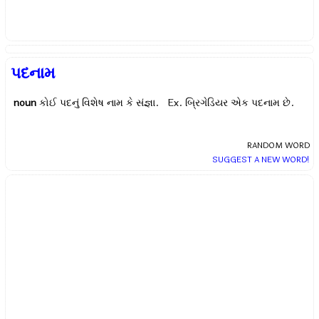
પદનામ
noun
કોઈ પદનું વિશેષ નામ કે સંજ્ઞા. Ex.
બ્રિગેડિયર એક પદનામ છે.
RANDOM WORD
SUGGEST A NEW WORD!