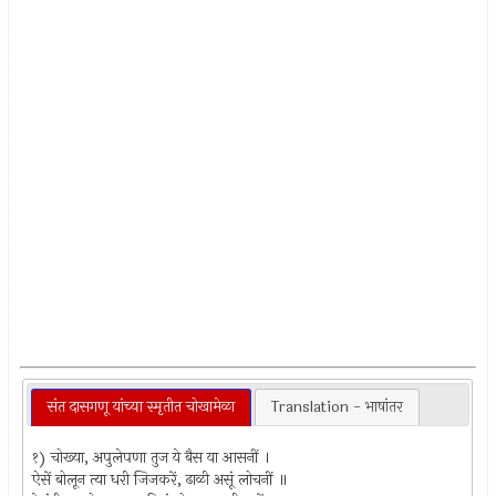
संत दासगणू यांच्या स्मृतीत चोखामेळा
Translation - भाषांतर
१) चोख्या, अपुलेपणा तुज ये बैस या आसनीं ।
ऐसें बोलून त्या धरी जिजकरें, ढाळी असूं लोचनीं ॥