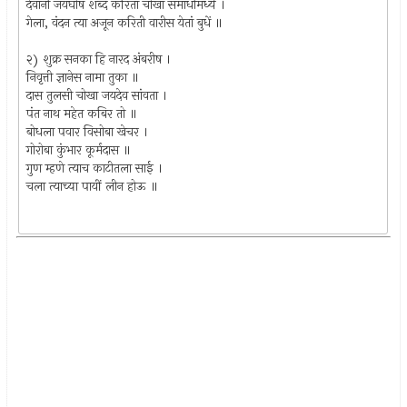
देवांनी जयघोष शब्द करितां चोखा समाधीमध्यें ।
गेला, वंदन त्या अजून करिती वारीस येतां बुधें ॥
२) शुक्र सनका हि नारद अंबरीष ।
निवृत्ती ज्ञानेस नामा तुका ॥
दास तुलसी चोखा जयदेव सांवता ।
पंत नाथ महेत कबिर तो ॥
बोधला पवार विसोबा खेचर ।
गोरोबा कुंभार कूर्मदास ॥
गुण म्हणे त्याच काटीतला साई ।
चला त्याच्या पायीं लीन होऊ ॥