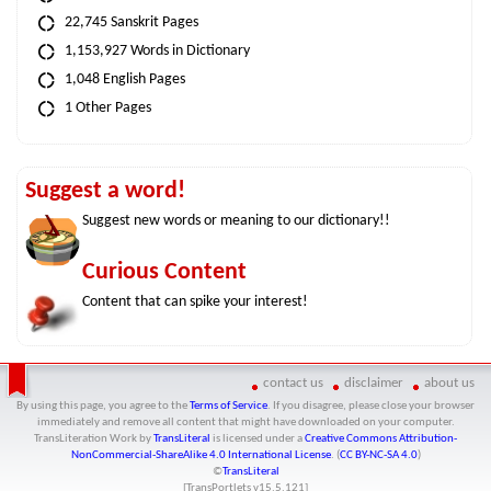
22,745 Sanskrit Pages
1,153,927 Words in Dictionary
1,048 English Pages
1 Other Pages
Suggest a word!
Suggest new words or meaning to our dictionary!!
Curious Content
Content that can spike your interest!
contact us
disclaimer
about us
By using this page, you agree to the
Terms of Service
. If you disagree, please close your browser
immediately and remove all content that might have downloaded on your computer.
TransLiteration Work
by
TransLiteral
is licensed under a
Creative Commons Attribution-
NonCommercial-ShareAlike 4.0 International License
. (
CC BY-NC-SA 4.0
)
©
TransLiteral
[TransPortlets v
15.5.121
]