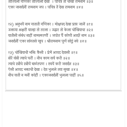
तारियेली गणिका तारियेली देखा । पवित्र तो चोखा रामनामें ॥३॥
एका जानार्दनीं रामनाम जप । पवित्र तें देख रामनाम ॥४॥
१२) अनुभवें नाम गाताती गणिका । मोक्षपद देखा प्राप्त जालें ॥१॥
उलटया अक्षरीं वाल्हा तो तरला । उद्धार तो केला चोखियाचा ॥२॥
यातीसी संबंध नाहीं नामस्मरणीं । जपोत पैं कोणी आदरें नाम ॥३॥
जनार्दनीं एका सांगतसे खूप । श्रीरामनाम पूर्ण सोडूं नये ॥४॥
१३) चोखियाची भक्ति कैसी । प्रेमें आवड देवासी ॥१॥
ढोरें वोढी त्याचे घरीं । नीच काम सर्व करी ॥२॥
त्याचे स्त्रीचे स्त्रीचें बाळंतपण । स्वयें करी जनार्दन ॥३॥
ऐसी आवड भक्ताची देखा । देव भुलले तया सुखा ॥४॥
नीच याती न मनीं कांहीं । एकाजनार्दनीं भुलला पाहीं ॥५॥