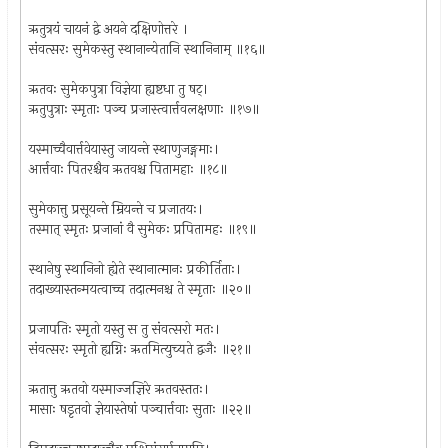
ऋतुत्रयं चायनं द्वे अयने दक्षिणोत्तरे ।
संवत्सरः सुमेकस्तु स्थानान्येतानि स्थानिनाम् ॥१६॥
ऋतवः सुमेकपुत्रा विज्ञेया ह्यष्टधा तु षट्।
ऋतुपुत्राः स्मृताः पञ्च प्रजास्त्वार्त्तवलक्षणाः ॥१७॥
यस्माच्चैवार्त्तवेयास्तु जायन्ते स्थाणुजङ्गमाः।
आर्त्तवाः पितरश्चैव ऋतवश्च पितामहाः ॥१८॥
सुमेकात्तु प्रसूयन्ते म्रियन्ते च प्रजातयः।
तस्मात् स्मृतः प्रजानां वै सुमेकः प्रपितामहः ॥१९॥
स्थानेषु स्थानिनो ह्येते स्थानात्मानः प्रकीर्तिताः।
तदाख्यास्तन्मयत्वाच्च तदात्मनश्च ते स्मृताः ॥२०॥
प्रजापतिः स्मृतो यस्तु स तु संवत्सरो मतः।
संवत्सरः स्मृतो ह्यग्निः ऋतमित्युच्यते द्वजैः ॥२१॥
ऋतात्तु ऋतवो यस्माज्जज्ञिरे ऋतवस्ततः।
मासाः षडृतवो ज्ञेयास्तेषां पञ्चार्त्तवाः सुताः ॥२२॥