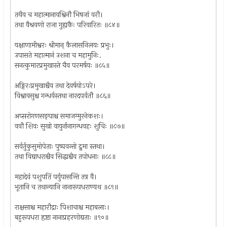
तथैव च महात्मानावश्विनौ भिषजां वरौ।
तथा वैश्रवणो राजा गुह्यकैः परिवारितः ॥८४॥
यक्षाणामीश्वरः श्रीमान् कैलासनिलयः प्रभुः।
उपासते महात्मानं उशना च महामुनिः.
सनत्कुमारप्रमुखास्ते चैव परमर्षयः ॥८५॥
अङ्गिरःप्रमुखाश्चैव तथा देवर्षयोऽपरे।
विश्वावसुश्च गन्धर्वस्तथा नारदपर्वतौ ॥८६॥
अप्सरोगणसङ्घाश्च समाजग्मुरनेकशः।
ववौ शिवः सुखो वायुर्नानागन्धवहः शुचिः ॥८७॥
सर्वर्तुकुसुमोपेताः पुष्पवन्तो द्रुमा स्तथा।
तथा विद्याधराश्चैव सिद्धाश्चैव तपोधनाः ॥८८॥
महादेवं पशुपतिं पर्युपासन्ति तत्र वै।
भूतानि च तथान्यानि नानारूपधराण्यथ ॥८९॥
राक्षसाश्च महारौद्राः पिशाचाश्च महाबलाः।
बहुरूपधरा हृष्टा नानाप्रहरणोद्यताः ॥९०॥