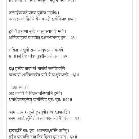
प्रशस्ताश्चेतराः सर्वाः स्वसुता भर्तृभिः सह ॥५७॥
तस्माद्वैवस्वतं प्राप्य पुनरेव महर्षयः।
उत्पत्स्यन्ते द्वितीये वै मम यज्ञे ह्ययोनिजाः ॥५८॥
हुते वै ब्रह्मणा शुक्ते चाक्षुषस्यान्तरे मनोः।
अभिव्याहृत्य च ऋषीन् दक्षमभ्यगमत् पुनः ॥५९॥
भविता चाक्षुषो राजा चाश्रुषस्य समन्वये।
प्राचीनबर्हिषः पौत्रः पुत्रश्चैव प्रचेतसः ॥६०॥
दक्ष इत्येव नाम्ना त्वं मार्षायां जनयिष्यसि।
कन्यायां शाखिनाञ्चैव प्राप्ते वै चाक्षुषेऽन्तरे ॥६१॥
॥दक्ष उवाच॥
अहं तत्रापि ते विघ्नमाचरिष्यामि दुर्मते।
धर्मार्थकामयुक्तेषु कर्मस्विह पुनः पुनः ॥६२॥
यस्मात् त्वं मत्कृते क्रूरमृषीन् व्याहृतवानसि।
तस्मात्सार्द्धं सुरैर्यज्ञे न त्वां यक्ष्यन्ति वै द्विजाः ॥६३॥
हुत्वाहुतिं ततः क्रूरः अपस्त्यक्ष्यन्ति कर्मसु।
इहैव वत्स्यसि तथा दिवं हित्वा युगक्षयात् ॥६४॥