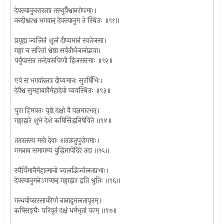
देवस्यानुचरास्तत्र तस्थुर्वैश्वानरोपमाः।
नन्दीश्वरश्च भगवान् देवस्यानुम ते स्थितः ॥९१॥
प्रगृह्य ज्वलितं शूलं दीप्यमानं स्वतेजसा।
गङ्गा च सरितां श्वेष्ठा सर्वतीर्थजलोद्भवा।
पर्युपासत तन्देवरूपिणी द्विजसत्तमाः ॥९२॥
एवं स भगवांस्तत्र दीप्यमानः सुरर्षिभिः।
देवैश्च सुमहाबागैर्महादेवो व्यवस्थितः ॥९३॥
पुरा हिमवतः पृष्ठे दक्षो वै यज्ञमारभत्।
गङ्गाद्वारे शुभे देशे ऋषिसिद्धनिषेविते ॥९४॥
ततस्तस्य मखे देवाः शतक्रतुपुरोगमाः।
गमनाय समागम्य बुद्धिमापेदिरे तदा ॥९५॥
स्वैर्विमानैर्महात्मानो ज्वलद्भिर्ज्वलनप्रभाः।
देवस्यानुमनेऽगच्छन् गङ्गाद्वार इति श्रुतिः ॥९६॥
गन्धर्वाप्सरसाकीर्णं नानाद्रुमलतावृतम्।
ऋषिसङ्घैः परिवृतं दक्षं धर्मभृतां वरम् ॥९७॥