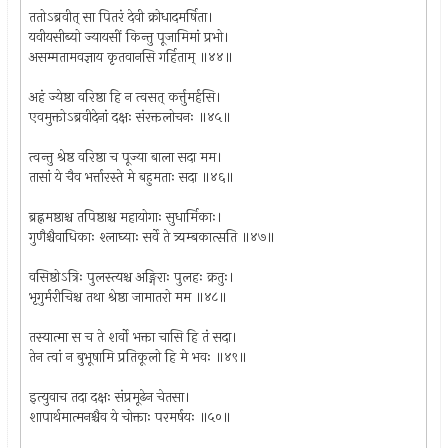
ततोऽब्रवीत् सा पितरं देवी क्रोधादमर्षिता।
यवीयसीब्यो ज्यायसीं किन्तु पूजामिमां प्रभो।
असम्मतामवज्ञाय कृतवानसि गर्हिताम् ॥४४॥
अहं ज्येष्ठा वरिष्ठा हि न त्वसत् कर्त्तुमर्हसि।
एवमुक्तोऽब्रवीदेनां दक्षः संरक्तलोचनः ॥४५॥
त्वन्तु श्रेष्ठ वरिष्ठा च पूज्या बाला सदा मम।
तासां ये चैव भर्त्तारस्ते मे बहुमताः सदा ॥४६॥
ब्रह्नमष्ठाश्च तपिष्ठाश्च महायोगाः सुधार्मिकाः।
गुणैश्चैवाधिकाः श्लाघ्याः सर्वे ते त्र्यम्बकात्सति ॥४७॥
वसिष्ठोऽत्रिः पुलस्त्यश्च अङ्गिराः पुलहः क्रतुः।
भृगुर्मरीचिश्च तथा श्रेष्ठा जामातरो मम ॥४८॥
तस्यात्मा स च ते शर्वो भक्ता चासि हि तं सदा।
तेन त्वां न बुभूषामि प्रतिकूलो हि मे भवः ॥४९॥
इत्युवाच तदा दक्षः संप्रमूढेन चेतसा।
शापार्थमात्मनश्चैव ये चोक्ताः परमर्षयः ॥५०॥