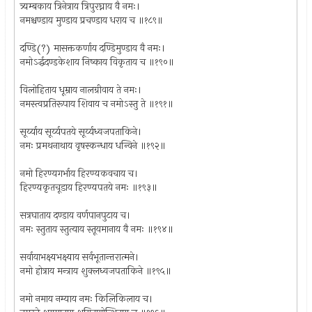
त्र्यम्बकाय त्रिनेत्राय त्रिपुरघ्नाय वै नमः।
नमश्चण्डाय मुण्डाय प्रचण्डाय धराय च ॥१८९॥
दण्डि(?) मासक्तकर्णाय दण्डिमुण्डाय वै नमः।
नमोऽर्द्धदण्डकेशाय निष्काय विकृताय च ॥१९०॥
विलोहिताय धूम्राय नालग्रीवाय ते नमः।
नमस्त्वप्रतिरूपाय शिवाय च नमोऽस्तु ते ॥१९१॥
सूर्य्याय सूर्य्यपतये सूर्य्यध्वजपताकिने।
नमः प्रमथनाथाय वृषस्कन्धाय धन्विने ॥१९२॥
नमो हिरण्यगर्भाय हिरण्यकवचाय च।
हिरण्यकृतचूडाय हिरण्यपतये नमः ॥१९३॥
सत्रघाताय दण्डाय वर्णपानपुटाय च।
नमः स्तुताय स्तुत्याय स्तूयमानाय वै नमः ॥१९४॥
सर्वायाभक्ष्यभक्ष्याय सर्वभूतान्त्तरात्मने।
नमो होत्राय मन्त्राय शुक्लध्वजपताकिने ॥१९५॥
नमो नमाय नम्याय नमः किलिकिलाय च।