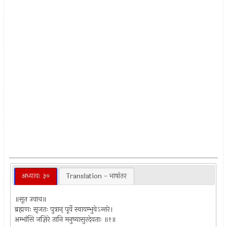
अध्यायः ३०
Translation - भाषांतर
॥सूत उवाच॥
ब्रह्मणः सृजतः पुत्रान् पूर्वे स्वायम्भुवेऽन्तरे।
अम्भांसि जज्ञिरे तानि मनुष्यासुरदेवताः ॥१॥