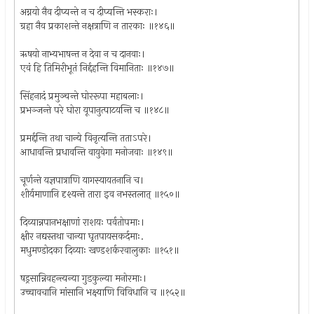
अग्नयो नैव दीप्यन्ते न च दीप्यन्ति भस्कराः।
ग्रहा नैव प्रकाशन्ते नक्षत्राणि न तारकाः ॥१४६॥
ऋषयो नाभ्यभाषन्त न देवा न च दानवाः।
एवं हि तिमिरीभूतं निर्द्दहन्ति विमानिताः ॥१४७॥
सिंहनादं प्रमुञ्चन्ते घोररूपा महाबलाः।
प्रभञ्जन्ते परे घोरा यूपानुत्पाटयन्ति च ॥१४८॥
प्रमर्द्दन्ति तथा चान्ये विनृत्यन्ति तताऽपरे।
आधावन्ति प्रधावन्ति वायुवेगा मनोजवाः ॥१४९॥
चूर्णन्ते यज्ञपात्राणि यागस्यायतनानि च।
शीर्यमाणानि दृश्यन्ते तारा इव नभस्तलात् ॥१५०॥
दिव्यान्नपानभक्षाणां राशयः पर्वतोपमाः।
क्षीर नद्यस्तथा चान्या घृतपायसकर्दमाः.
मधुमण्डोदका दिव्याः खण्डशर्करवालुकाः ॥१५१॥
षड्रसान्निवहन्त्यन्या गुडकुल्या मनोरमाः।
उच्चावचानि मांसानि भक्ष्याणि विविधानि च ॥१५२॥