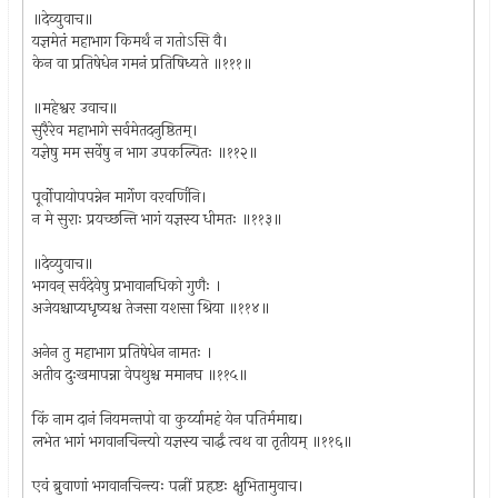
॥देव्युवाच॥
यज्ञमेतं महाभाग किमर्थं न गतोऽसि वै।
केन वा प्रतिषेधेन गमनं प्रतिषिध्यते ॥१११॥
॥महेश्वर उवाच॥
सुरैरेव महाभागे सर्वमेतदनुष्ठितम्।
यज्ञेषु मम सर्वेषु न भाग उपकल्पितः ॥११२॥
पूर्वोपायोपपन्नेन मार्गेण वरवर्णिनि।
न मे सुराः प्रयच्छन्ति भागं यज्ञस्य धीमतः ॥११३॥
॥देव्युवाच॥
भगवन् सर्वदेवेषु प्रभावानधिको गुणैः ।
अजेयश्चाप्यधृष्यश्च तेजसा यशसा श्रिया ॥११४॥
अनेन तु महाभाग प्रतिषेधेन नामतः ।
अतीव दुःखमापन्ना वेपथुश्च ममानघ ॥११५॥
किं नाम दानं नियमन्तपो वा कुर्य्यामहं येन पतिर्ममाद्य।
लभेत भागं भगवानचिन्त्यो यज्ञस्य चार्द्धं त्वथ वा तृतीयम् ॥११६॥
एवं ब्रुवाणां भगवानचिन्त्यः पत्नीं प्रहृष्टः क्षुभितामुवाच।