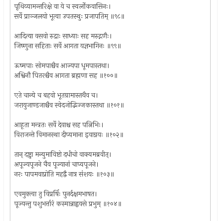
पृथिव्यामन्तरिक्षे वा ये च स्वर्लोकवासिनः।
सर्वे प्राञ्जलयो भूत्वा उपतस्थुः प्रजापतिम् ॥९८॥
आदित्या वसवो रुद्राः साध्याः सह मरुद्गणैः।
जिष्णुना सहिताः सर्वे आगता यज्ञभागिनः ॥९९॥
ऊष्मपाः सोमपाश्चैव आज्यपा धूमपास्तथा।
अश्विनौ पितरश्चैव आगता ब्रह्मणा सह ॥१००॥
एते चान्ये च बहवो भूतग्रामास्तथैव च।
जरायुजाण्डजाश्चैव स्वेदजोद्भिज्जकास्तथा ॥१०१॥
आहूता मन्त्रतः सर्वे देवाश्च सह पत्निभिः।
विराजन्ते विमानस्था दीप्यमाना इवाग्नयः ॥१०२॥
तान् दष्ट्वा मन्युमाविष्टो दधीचो वाक्यमब्रवीत्।
अपूज्यपूजने चैव पूज्यानां चाप्यपूजने।
नरः पापमवाप्नोति महद्वै नात्र संशयः ॥१०३॥
एवमुक्त्वा तु विप्रर्षिः पुनर्दक्षमभाषत।
पूज्यन्तु पशुभर्त्तारं कस्मान्नाह्वयसे प्रभुम् ॥१०४॥