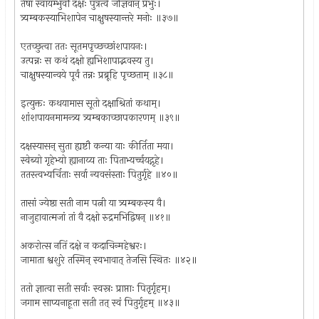
तेषां स्वायम्भुवौ दक्षः पुत्रत्वे जज्ञिवान् प्रभुः।
त्र्यम्बकस्याभिशापेन चाक्षुषस्यान्तरे मनोः ॥३७॥
एतच्छुत्वा ततः सूतमपृच्छच्छांशपायनः।
उत्पन्नः स कथं दक्षो ह्यभिशापाद्भवस्य तु।
चाक्षुषस्यान्वये पूर्वं तन्नः प्रब्रूहि पृच्छताम् ॥३८॥
इत्युक्तः कथयामास सूतो दक्षाश्रितां कथाम्।
शांशपायनमामन्त्र्य त्र्यम्बकाच्छापकारणम् ॥३९॥
दक्षस्यासन् सुता ह्यष्टौ कन्या याः कीर्तिता मया।
स्वेब्यो गृहेभ्यो ह्यानाय्य ताः पिताभ्यर्च्चयद्गृहे।
ततस्त्वभ्यर्चिताः सर्वा न्यवसंस्ताः पितुर्गृहे ॥४०॥
तासां ज्येष्ठा सती नाम पत्नी या त्र्यम्बकस्य वै।
नाजुहावात्मजां तां वै दक्षो रुद्रमभिद्विषन् ॥४१॥
अकरोत्स नतिं दक्षे न कदाचिन्महेश्वरः।
जामाता श्वशुरे तस्मिन् स्वभावात् तेजसि स्थितः ॥४२॥
ततो ज्ञात्वा सती सर्वाः स्वस्रः प्राप्ताः पितृर्गृहम्।
जगाम साप्यनाहूता सती तत् स्वं पितुर्गृहम् ॥४३॥