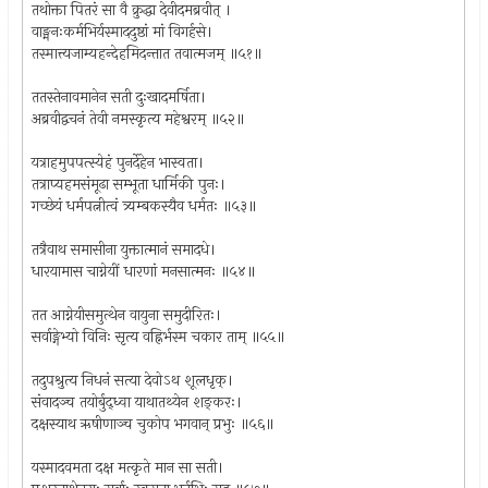
तथोक्ता पितरं सा वै क्रुद्धा देवीदमब्रवीत् ।
वाङ्मनःकर्मभिर्यस्माददुष्ठां मां विगर्हसे।
तस्मात्त्यजाम्यहन्देहमिदन्तात तवात्मजम् ॥५१॥
ततस्तेनावमानेन सती दुःखादमर्षिता।
अब्रवीद्वचनं तेवी नमस्कृत्य महेश्वरम् ॥५२॥
यत्राहमुपपत्स्येहं पुनर्देहेन भास्वता।
तत्राप्यहमसंमूढा सम्भूता धार्मिकी पुनः।
गच्छेयं धर्मपत्नीत्वं त्र्यम्बकस्यैव धर्मतः ॥५३॥
तत्रैवाथ समासीना युक्तात्मानं समादधे।
धारयामास चाग्नेयीं धारणां मनसात्मनः ॥५४॥
तत आग्नेयीसमुत्थेन वायुना समुदीरितः।
सर्वाङ्गेभ्यो विनिः सृत्य वह्निर्भस्म चकार ताम् ॥५५॥
तदुपश्रुत्य निधनं सत्या देवोऽथ शूलधृक्।
संवादञ्च तयोर्बुद्ध्वा याथातथ्येन शङ्करः।
दक्षस्याथ ऋषीणाञ्च चुकोप भगवान् प्रभुः ॥५६॥
यस्मादवमता दक्ष मत्कृते मान सा सती।