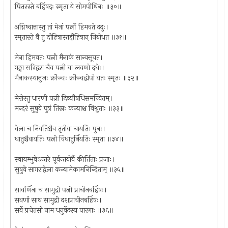
पितरस्ते बर्हिषदः स्मृता ये सोमपीथिनः ॥३०॥
अग्निष्वात्तास्तु तां मेनां पत्नीं हिमवते ददुः।
स्मृतास्ते वै तु दौहित्रास्तद्दौहित्रान् निबोधत ॥३१॥
मेना हिमवतः पत्नी मैनाकं सान्वसूयत।
गङ्गा सरिद्वरा चैव पत्नी या लवणो दधेः।
मैनाकस्यानुजः क्रौञ्चः क्रौञ्चद्वीपो यतः स्मृतः ॥३२॥
मेरोस्तु धारणी पत्नी दिव्यौषधिसमन्वितम्।
मन्दरं सुषुवे पुत्रं तिस्रः कन्याश्च विश्रुताः ॥३३॥
वेला च नियतिश्चैव तृतीया चायतिः पुनः।
धातुश्चैवायतिः पत्नी विधातुर्नियतिः स्मृता ॥३४॥
स्वायम्भुवेऽन्तरे पूर्वन्तयोर्वै कीर्तिताः प्रजाः।
सुषुवे सागराद्वेला कन्यामेकामनिन्दिताम् ॥३५॥
सावर्णिना च सामुद्री पत्नी प्राचीनबर्हिषः।
सवर्णा साथ सामुद्री दशप्राचीनबर्हिषः।
सर्वे प्रचेतसो नाम धनुर्वेदस्य पारगाः ॥३६॥