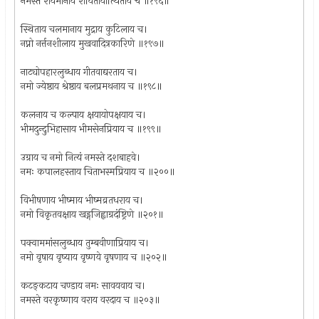
नमस्ते शयमानाय शयितायोत्थिताय च ॥१९६॥
स्थिताय चलमानाय मुद्राय कुटिलाय च।
नप्नो नर्त्तनशीलाय मुखवादित्रकारिणे ॥१९७॥
नाट्योपहारलुब्धाय गीतवाद्यरताय च।
नमो ज्येष्ठाय श्रेष्ठाय बलप्रमथनाय च ॥१९८॥
कलनाय च कल्पाय क्षयायोपक्षयाय च।
भीमदुन्दुभिहासाय भीमसेनप्रियाय च ॥१९९॥
उग्राय च नमो नित्यं नमस्ते दशबाहवे।
नमः कपालहस्ताय चिताभस्मप्रियाय च ॥२००॥
विभीषणाय भीष्माय भीष्मव्रतधराय च।
नमो विकृतवक्षाय खड्गजिह्वाग्रदंष्ट्रिणे ॥२०१॥
पक्वाममांसलुब्धाय तुम्बवीणाप्रियाय च।
नमो वृषाय वृष्याय वृष्णये वृषणाय च ॥२०२॥
कटङ्कटाय चण्डाय नमः सावयवाय च।
नमस्ते वरकृष्णाय वराय वरदाय च ॥२०३॥