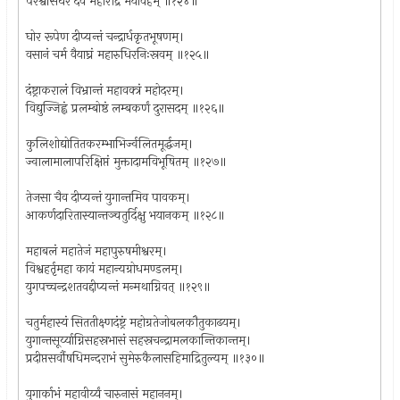
परश्वसिधरं देवं महारौद्रं भयावहम् ॥१२४॥
घोर रूपेण दीप्यन्तं चन्द्रार्धकृतभूषणम्।
वसानं चर्म वैयाघ्रं महारुधिरनिःस्रवम् ॥१२५॥
दंष्ट्राकरालं विभ्रान्तं महावक्त्रं महोदरम्।
विद्युज्जिह्वं प्रलम्बोष्ठं लम्बकर्णं दुरासदम् ॥१२६॥
कुलिशोद्योतितकरम्भाभिर्ज्वलितमूर्द्धजम्।
ज्वालामालापरिक्षिप्तं मुक्तादामविभूषितम् ॥१२७॥
तेजसा चैव दीप्यन्तं युगान्तमिव पावकम्।
आकर्णदारितास्यान्तञ्चतुर्दिक्षु भयानकम् ॥१२८॥
महाबलं महातेजं महापुरुषमीश्वरम्।
विश्वहर्तृमहा कायं महान्यग्रोधमण्डलम्।
युगपच्चन्द्रशतवद्दीप्यन्तं मन्मथाग्निवत् ॥१२९॥
चतुर्महास्यं सिततीक्ष्णदंष्ट्रं महोग्रतेजोबलकौतुकाढयम्।
युगान्तसूर्य्याग्निसहस्रभासं सहस्रचन्द्रामलकान्तिकान्तम्।
प्रदीप्तसर्वौषधिमन्दराभं सुमेरुकैलासहिमाद्रितुल्यम् ॥१३०॥
युगार्काभं महावीर्य्यं चारुनासं महाननम्।