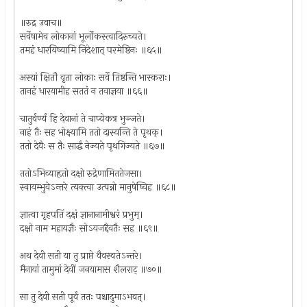
॥रुद्र उवाच॥
सर्वेषामेव लोकानां भूर्लोकस्त्वादिरुच्यते।
तमहं धारयिष्यामि निदेशात् परमेष्ठिनः ॥६५॥
अस्यां क्षितौ वृता लोकाः सर्वे तिष्ठन्ति भास्कराः।
तानहं धारयामीह सततं न तवाज्ञया ॥६६॥
चातुर्वर्ण्यं हि देवानां ते चाप्येकत्र भुञ्जते।
नाहं तैः सह भोक्ष्यामि ततो दास्यन्ति ते पृथक्।
ततो देवैः स तैः सार्द्धं नेज्यते पृथगिज्यते ॥६७॥
ततोऽभिव्याहृतो दक्षो रुद्रेणामिततेजसा।
स्वायम्भुवेऽन्तरे त्यक्त्वा उत्पन्नो मानुषेष्विह ॥६८॥
ज्ञात्वा गृहपतिं दक्षं ज्ञानानामीश्वरं प्रभुम्।
दक्षो नाम महायज्ञैः सोऽयजद्दैवतैः सह ॥६९॥
अथ देवी सती या तु प्राप्ते वैवस्वतेऽन्तरे।
मैनायां तामुमां देवीं जनयामास शैलराट् ॥७०॥
सा तु देवी सती पूर्वं ततः पश्चादुमाऽभवत्।