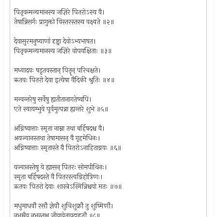
पितृवन्मन्यमानस्य जज्ञिरे पितरोऽस्य वै।
तेषान्निसर्गः प्रागुक्तो विस्तरस्तस्य वक्ष्यते ॥२॥
देवासुरमनुष्याणां दृष्ट्वा देवोऽभ्यभाषत।
पितृवन्मन्यमानस्य जज्ञिरे वोपयक्षिताः ॥३॥
मध्वादयः षडृतवस्तान् पितॄन् परिचक्षते।
ऋतवः पितरो देवा इत्येषा वैदिकी श्रुतिः ॥४॥
मन्वन्तरेषु सर्वेषु ह्यतीतानागतेष्वपि।
एते स्वायम्भुवे पूर्वमुत्पन्ना ह्यन्तरे शुभे ॥५॥
अग्निष्वात्ताः स्मृता नाम्ना तथा बर्हिषदश्च वै।
अयज्वानस्तथा तेषामासन् वै गृहमेधिनः।
अग्निष्वात्ताः स्मृतास्ते वै पितरोऽनाहिताग्नयः ॥६॥
यज्वानस्तेषु ये ह्यासन् पितरः सोमपीथिनः।
स्मृता बर्हिषदस्ते वै पितरस्त्वग्निहोत्रिणः।
ऋतवः पितरो देवाः शास्त्रेऽस्मिन्निश्चयो मतः ॥७॥
मधुमाधवौ रसौ ज्ञेयौ शुचिशुक्रौ तु शुष्मिणौ।
नभश्चैव नभस्तश्च जीवावेतावुदाहृतौ ॥८॥