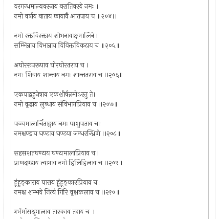
वरगन्धमाल्यवस्त्राय वरातिवरये नमः ।
नमो वर्षाय वाताय छायायै आतपाय च ॥२०४॥
नमो रक्तविरक्ताय शोभनायाक्षमालिने।
सम्भिन्नाय विभान्नाय विविक्तविकटाय च ॥२०५॥
अघोररूपरूपाय घोरघोरतराय च ।
नमः शिवाय शान्ताय नमः शान्ततराय च ॥२०६॥
एकपाद्बहुनेत्राय एकशीर्षन्नमोऽस्तु ते।
नमो वृद्धाय लुब्धाय संविभागप्रियाय च ॥२०७॥
पञ्चमालार्चिताङ्गाय नमः पाशुपताय च।
नमश्चण्डाय घण्टाय घण्टया जग्धरन्ध्रिणे ॥२०८॥
सहसशतघण्टाय घण्टामालाप्रियाय च।
प्राणदण्डाय त्यागाय नमो हिलिहिलाय च ॥२०९॥
हूंहूङ्काराय पाराय हूंहूङ्कारप्रियाय च।
नमश्च शम्भवे नित्यं गिरि वृक्षकलाय च ॥२१०॥
गर्भमांसश्रृगालाय तारकाय तराय च ।