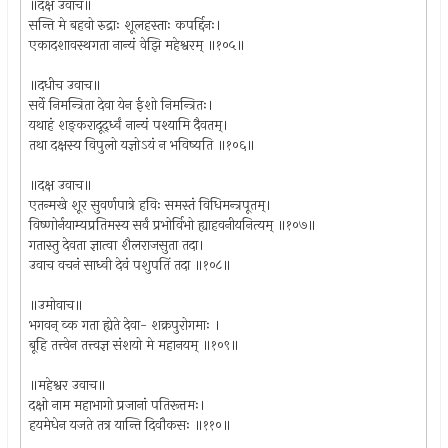
॥दक्ष उवाच॥
सन्ति मे बहवो रुद्राः शूलहस्ताः कपर्द्दिनः।
एकादशावस्थगता नान्यं वेझि महेश्वरम् ॥१०५॥
॥दधीच उवाच॥
सर्वे निमन्त्रिता देवा येन ईशो निमन्त्रितः।
यथाहं शङ्करादूर्द्ध्वं नान्यं पश्यामि दैवतम्।
तथा दक्षस्य विपुलो यज्ञोऽयं न भविष्यति ॥१०६॥
॥दक्ष उवाच॥
एतन्मखे शूर सुवर्णपात्रे हविः समस्तं विधिमन्त्रपूतम्।
विष्णोर्नयाम्यप्रतिमस्य सर्वं प्रभोर्विभो ह्याहवनीयनित्यम् ॥१०७॥
गतास्तु देवता ज्ञात्वा शैलराजसुता तदा।
उवाच वचनं साध्वी देवं पशुपतिं तदा ॥१०८॥
॥उमोवाच॥
भगवन् व्क गता ह्येते देवा- शक्रपुरोगमाः ।
बूहि तत्त्वेन तत्त्वज्ञ संशयो मे महानयम् ॥१०९॥
॥महेश्वर उवाच॥
दक्षो नाम महाभागो प्रजानां पतिरूत्तमः।
हयमेधेन यजते तत्र यान्ति दिवौकसः ॥११०॥