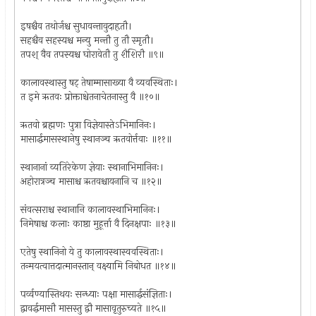
इषश्चैव तथोर्जश्च सुधावन्तावुदाहृतौ।
सहश्चैव सहस्यश्च मन्यु मन्तौ तु तौ स्मृतौ।
तपश् वैव तपस्यश्च घोरावेतौ तु शैशिरौ ॥९॥
कालावस्थास्तु षट् तेषाम्मासाख्या वै व्यवस्थिताः।
त इमे ऋतवः प्रोक्ताश्चेतनाचेतनास्तु वै ॥१०॥
ऋतवो ब्रह्मणः पुत्रा विज्ञेयास्तेऽभिमानिनः।
मासार्द्धमासस्थानेषु स्थानञ्च ऋतवोर्त्तवाः ॥११॥
स्थानानां व्यतिरेकेण ज्ञेयाः स्थानाभिमानिनः।
अहोरात्रञ्च मासाश्च ऋतवश्चायनानि च ॥१२॥
संवत्सराश्च स्थानानि कालावस्थाभिमानिनः।
निमेषाश्च कलाः काष्ठा मुहूर्त्ता वै दिनक्षपाः ॥१३॥
एतेषु स्थानिनो ये तु कालावस्थास्ववस्थिताः।
तन्मयत्वात्तदात्मानस्तान् वक्ष्यामि निबोधत ॥१४॥
पर्व्वण्यास्तिथयः सन्ध्याः पक्षा मासार्द्धसंज्ञिताः।
द्वावर्द्धमासौ मासस्तु द्वौ मासावृतुरुच्यते ॥१५॥