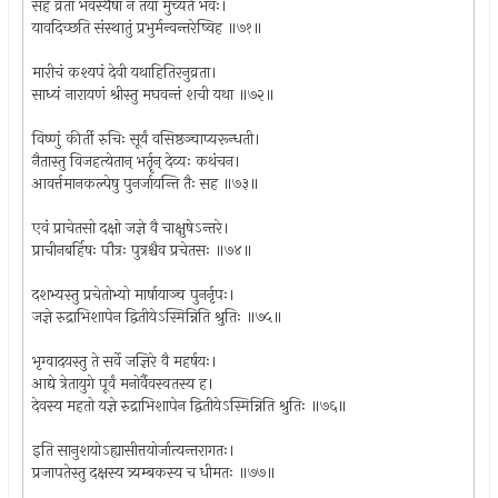
सह व्रता भवस्यैषा न तया मुच्यते भवः।
यावदिच्छति संस्थातुं प्रभुर्मन्वन्तरेष्विह ॥७१॥
मारीचं कश्यपं देवी यथाहितिरनुव्रता।
साध्यं नारायणं श्रीस्तु मघवन्तं शची यथा ॥७२॥
विष्णुं कीर्ती रुचिः सूर्यं वसिष्ठञ्चाप्यरून्धती।
नैतास्तु विजहत्येतान् भर्तॄन् देव्यः कथंचन।
आवर्त्तमानकल्पेषु पुनर्जायन्ति तैः सह ॥७३॥
एवं प्राचेतसो दक्षो जज्ञे वै चाक्षुषेऽन्तरे।
प्राचीनबर्हिषः पौत्रः पुत्रश्चैव प्रचेतसः ॥७४॥
दशभ्यस्तु प्रचेतोभ्यो मार्षायाञ्च पुनर्नृपः।
जज्ञे रुद्राभिशापेन द्वितीयेऽस्मिन्निति श्रुतिः ॥७५॥
भृग्वादयस्तु ते सर्वे जज्ञिरे वै महर्षयः।
आद्ये त्रेतायुगे पूर्वं मनोर्वैवस्वतस्य ह।
देवस्य महतो यज्ञे रुद्राभिशापेन द्वितीयेऽस्मिन्निति श्रुतिः ॥७६॥
इति सानुशयोऽह्यासीत्तयोर्जात्यन्तरागतः।
प्रजापतेस्तु दक्षस्य त्र्यम्बकस्य च धीमतः ॥७७॥