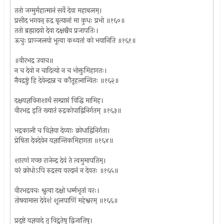
ततो जग्मुर्महात्मानं सर्वे देवा महाबलम्।
प्रसीद भगवन् रुद्र बृत्यानां मा कुधः प्रभो ॥१६०॥
ततो ब्रह्मादयो देवा दक्षश्चैव प्रजापतिः।
ऊचुः प्राञ्जलयो भूत्वा कथ्यतां को भवानिति ॥१६१॥
॥वीरभद्र उवाच॥
न च देवो न चादित्यो न च भोक्तुमिहागतः।
नैवद्रष्टुं हि देवेन्द्रान्न च कौतूहलान्वितः ॥१६२॥
दक्षयज्ञविनाशार्थं सम्प्राप्तं विद्धि मामिह।
वीरभद्र इति ख्यातं रुद्रकोपाद्विनिर्गतम् ॥१६३॥
भद्रकाली च विज्ञेया देव्याः क्रोधाद्विनिर्गता।
प्रेषिता देवदेवेन यज्ञान्तिकमिहागता ॥१६४॥
शारणं गच्छ राजेन्द्र देवं ते त्वमुमापतिम्।
वरं क्रोधोऽपि रुद्रस्य वरदानं न देवतः ॥१६५॥
वीरभद्रवचः श्रुत्वा दक्षो धर्म्मभृतां वरः।
तोषयामास देवेशं शूलपाणिं महेश्वरम् ॥१६६॥
प्रदुष्टे यज्ञवादे तु विद्रुतेषु द्विजातिषु।