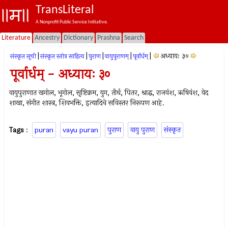
TransLiteral
A Nonprofit Public Service Initiative.
Literature
Ancestry
Dictionary
Prashna
Search
|
|
|
|
|
अध्यायः ३०
संस्कृत सूची
संस्कृत स्तोत्र साहित्य
पुराण
वायुपुराणम्
पूर्वार्धम्
पूर्वार्धम् - अध्यायः ३०
वायुपुराणात खगोल, भूगोल, सृष्टिक्रम, युग, तीर्थ, पितर, श्राद्ध, राजवंश, ऋषिवंश, वेद
शाखा, संगीत शास्त्र, शिवभक्ति, इत्यादिचे सविस्तर निरूपण आहे.
Tags
:
puran
vayu puran
पुराण
वायु पुराण
संस्कृत