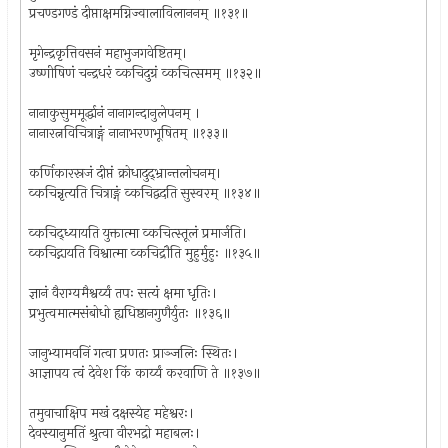
प्रचण्डगण्डं दीप्ताक्षमग्निज्वालाविलाननम् ॥१३१॥
मृगेन्द्रकृत्तिवसनं महाभुजगवेष्टितम्।
उष्णीषिणं चन्द्रधरं व्कचिदुग्रं व्कचित्समम् ॥१३२॥
नानाकुसुममूर्द्धानं नानागन्दानुलेपनम् ।
नानारत्नविचित्राङ्गं नानाभरणभूषितम् ॥१३३॥
कर्णिकारस्रजं दीप्तं क्रोधादुद्भ्रान्तलोचनम्।
व्कचिन्नृत्यति चित्राङ्गं व्कचिद्वदति सुस्वरम् ॥१३४॥
व्कचिद्ध्यायति युक्तात्मा व्कचित्स्तूलं प्रमार्जति।
व्कचिद्गायति विश्वात्मा व्कचिद्रौति मुहुर्मुहुः ॥१३५॥
ज्ञानं वैराग्यमैश्वर्य्यं तपः सत्यं क्षमा धृतिः।
प्रभुत्वमात्मसंबोधो ह्यधिष्ठानगुणैर्युतः ॥१३६॥
जानुभ्यामवनिं गत्वा प्रणतः प्राञ्जलिः स्थितः।
आज्ञापय त्वं देवेश किं कार्य्यं करवाणि ते ॥१३७॥
तमुवाचाक्षिप मखं दक्षस्येह महेश्वरः।
देवस्यानुमतिं श्रुत्वा वीरभद्रो महाबलः।