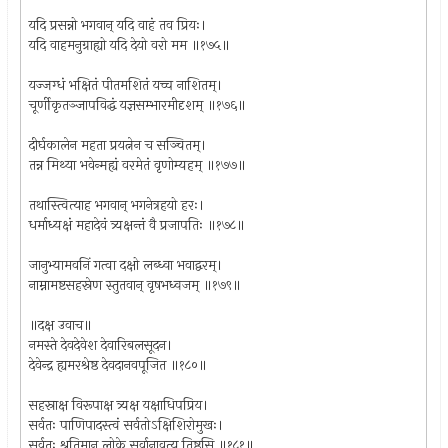
यदि प्रसन्नो भगवान् यदि वाहं तव प्रियः।
यदि वाहमनुग्राह्यो यदि देयो वरो मम ॥१७५॥
यज्जग्धं भक्षितं पीतमशितं यच्च नाशितम्।
चूर्णीकृतञ्जापविद्धं यज्ञसम्भारमीदृशम् ॥१७६॥
दीर्घकालेन महता प्रयत्नेन च सञ्चितम्।
तन्न मिथ्या भवेन्मह्यं वरमेतं वृणोम्यहम् ॥१७७॥
तथास्त्वित्याह भगवान् भगनेत्रहयो हरः।
धर्माध्यक्षं महादेवं त्र्यक्षन्तं वै प्रजापतिः ॥१७८॥
जानुभ्यामवनिं गत्वा दक्षो लब्ध्वा भवाद्वरम्।
नाम्नामष्टसहस्रेण स्तुतवान् वृषभध्वजम् ॥१७९॥
॥दक्ष उवाच॥
नमस्ते देवदेवेश देवारिबलसूदन।
देवेन्द्र ह्यमरश्रेष्ठ देवदानवपूजित ॥१८०॥
सहस्राक्ष विरूपाक्ष त्र्यक्ष यक्षाधिपप्रिय।
सर्वतः पाणिपादस्त्वं सर्वतोऽक्षिशिरोमुखः।
सर्वतः श्रुतिमान् लोके सर्वानावृत्य तिष्ठसि ॥१८१॥