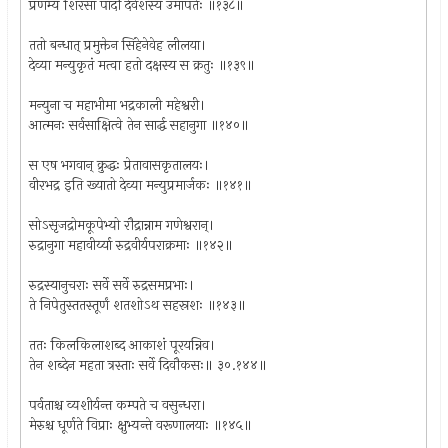
प्रणम्य शिरसा पादौ देवेशस्य उमापतेः ॥१३८॥
ततो बन्धात् प्रमुक्तेन सिंहेनेवेह लीलया।
देव्या मन्युकृतं मत्वा हतो दक्षस्य स क्रतुः ॥१३९॥
मन्युना च महाभीमा भद्रकाली महेश्वरी।
आत्मनः सर्वसाक्षित्वे तेन सार्द्ध सहानुगा ॥१४०॥
स एष भगवान् क्रुद्धः प्रेतावासकृतालयः।
वीरभद्र इति ख्यातो देव्या मन्युप्रमार्जकः ॥१४१॥
सोऽसृजद्रोमकूपेभ्यो रौद्रान्नाम गणेश्वरान्।
रुद्रानुगा महावीर्य्या रुद्रवीर्यपराक्रमाः ॥१४२॥
रुद्रस्यानुचराः सर्वे सर्वे रुद्रसमप्रभाः।
ते निपेतुस्ततस्तूर्णं शतशोऽथ सहस्रशः ॥१४३॥
ततः किलकिलाशब्द आकाशं पूरयन्निव।
तेन शब्देन महता त्रस्ताः सर्वे दिवौकसः॥ ३०.१४४॥
पर्वताश्च व्यशीर्यन्त कम्पते च वसुन्धरा।
मेरुश्च धूर्णते विप्राः क्षुभ्यन्ते वरूणालयाः ॥१४५॥