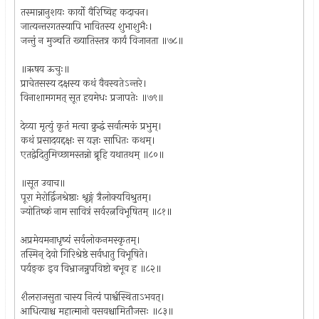
तस्मान्नानुशयः कार्यो वैरिष्विह कदाचन।
जात्यन्तरगतस्यापि भावितस्य शुभाशुभैः।
जन्तुं न मुञ्चति ख्यातिस्तत्र कार्यं विजानता ॥७८॥
॥ऋषय ऊचुः॥
प्राचेतसस्य दक्षस्य कथं वैवस्वतेऽन्तरे।
विनाशामगमत् सूत हयमेधः प्रजापतेः ॥७९॥
देव्या मृत्युं कृतं मत्वा क्रुद्धं सर्वात्मकं प्रभुम्।
कथं प्रसादयद्दक्षः स यज्ञः साधितः कथम्।
एतद्वेदितुमिच्छामस्तन्नो ब्रूहि यथातथम् ॥८०॥
॥सूत उवाच॥
पूरा मेरोर्द्विजश्रेष्ठाः श्रृङ्गं त्रैलोक्यविश्रुतम्।
ज्योतिष्कं नाम सावित्रं सर्वरत्नविभूषितम् ॥८१॥
अप्रमेयमनाधृष्यं सर्वलोकनमस्कृतम्।
तस्मिन् देवो गिरिश्रेष्ठे सर्वधातु विभूषिते।
पर्यङ्क इव विभ्राजन्नुपविष्टो बभूव ह ॥८२॥
शैलराजसुता चास्य नित्यं पार्श्वस्थिताऽभवत्।
आधित्याश्च महात्मानो वसवश्चामितौजसः ॥८३॥