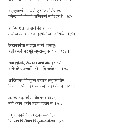
शङ्कुकर्ण महाकर्ण कुम्भकर्णार्णवालय।
गजेन्द्रकर्ण गोकर्ण पाणिकर्ण नमोऽस्तु ते ॥१८२॥
शतोदर शतावर्त्त शतजिह्व शतानन।
गायन्ति त्वां गायत्रिणो ह्यर्च्चयन्ति तथार्च्चिनः ॥१८३॥
देवदानवगोप्ता च ब्रह्मा च त्वं शतक्रतुः।
मूर्त्तीशस्त्वं महामूर्ते समुद्राम्बु धराय च ॥१८४॥
सर्वा ह्यस्मिन् देवतास्ते गावो गोष्ठ इवासते।
शरीरन्ते प्रपश्यामि सोममग्निं जलेश्वरम् ॥१८५॥
आदित्यमथ विष्णुञ्च ब्रह्माणं सबृहस्पतिम्।
क्रिया कार्य्यं कारणञ्च कर्त्ता करणमेव च ॥१८६॥
असच्च सदसच्चैव तथैव प्रभवाव्ययम्।
नमो भवाय शर्वाय रुद्राय वरदाय च ॥१८७॥
पशूनां पतये चैव नमस्त्वन्धकघातिने।
त्रिजटाय त्रिशीर्षाय त्रिशूलवरधारिणे ॥१८८॥