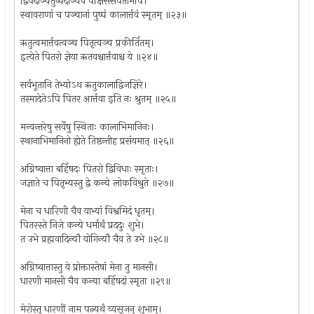
द्विपदाञ्चतुष्पदाञ्चैव पक्षिसंसर्पतामपि।
स्थावराणां च पञ्चानां पुष्पं कालार्त्तवं स्मृतम् ॥२३॥
ऋतुत्वमार्त्तवत्वञ्च पितृत्वञ्च प्रकीर्तितम्।
इत्येते पितरो ज्ञेया ऋतवश्चार्त्तवाश्च ये ॥२४॥
सर्वभूतानि तेभ्योऽथ ऋतुकालाद्विजज्ञिरे।
तस्मादेतेऽपि पितर आर्त्तवा इति नः श्रुतम् ॥२५॥
मन्वन्तरेषु सर्वेषु स्थिताः कालाभिमानिनः।
स्थानाभिमानिनो ह्येते तिष्ठन्तीह प्रसंयमात् ॥२६॥
अग्निष्वात्ता बर्हिषदः पितरो द्विविधाः स्मृताः।
जज्ञाते च पितृभ्यस्तु द्वे कन्ये लोकविश्रुते ॥२७॥
मेना च धारिणी चैव याभ्यां विश्वमिदं धृतम्।
पितरस्ते निजे कन्ये धर्मार्थं प्रददुः शुभे।
त उभे व्रह्मवादिन्यौ योगिन्यौ चैव ते उभे ॥२८॥
अग्निष्वात्तास्तु ये प्रोक्तास्तेषां मेना तु मानसी।
धारणी मानसी चैव कन्या बर्हिषदां स्मृता ॥२९॥
मेरोस्तु धारणीं नाम पत्न्यर्थं व्यसृजन् शुभाम्।