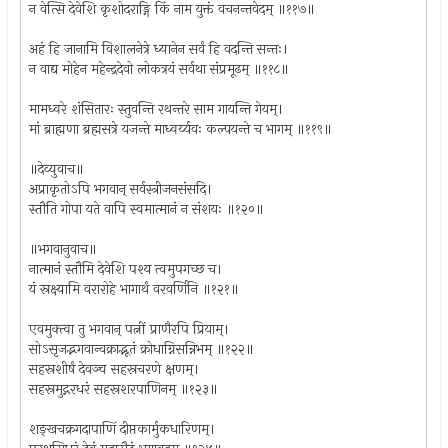
न वेत्सि देवेशि कृशोदराङ्गि किं नाम युक्तं वचनन्तवेदम् ॥११७॥
अहं हि जानामि विशालनेत्रे ध्यानेन सर्वं हि वदन्ति सन्तः।
न वाद्य मोहेन महेन्द्रदेवो लोकत्रयं सर्वथा संप्रमूढम् ॥११८॥
मामध्वरे शंसितारः स्तुवन्ति रथन्तरे साम गायन्ति गेयम्।
मां ब्राह्मणा ब्रह्मसत्रे यजन्ते माध्वर्य्यवः कल्पयन्ते च भागम् ॥११९॥
॥देव्युवाच॥
अप्राकृतोऽपि भगवान् सर्वस्त्रीजनसंसदि।
स्तौति गोपा यते वापि स्वमात्मानं न संशयः ॥१२०॥
॥भगवानुवाच॥
नात्मानं स्तौमि देवेशि पश्य त्वमुपगच्छ च।
यं स्रक्ष्यामि वरारोहे भागार्थं वरवर्णिनि ॥१२१॥
एवमुक्त्वा तु भगवान् पत्नीं प्राणैरपि प्रियाम्।
सोऽसृजद्भगवान्वक्राद्भूतं क्रोधाग्निसन्निभम् ॥१२२॥
सहस्रशीर्षं देवञ्च सहस्रचरणे क्षणम्।
सहस्रमुद्गरधरं सहस्रशरपाणिनम् ॥१२३॥
शङ्खचक्रगदापाणिं दीप्तकार्मुकधारिणम्।