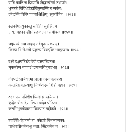
यानि कानि च दिव्यानि लेह्यञ्चोष्यं तथापरे।
भुञ्जते विविधैर्वक्त्रैर्विलुण्ठन्ति च सर्वसः।
क्रीडन्ति विविधाकाराश्चिक्षिपुः सुरयोषितः ॥१५३॥
रुद्रकोपप्रयुक्तास्तु सर्वदेवैः सुरक्षितम्।
तं यज्ञमहनन् शीघ्रं रुद्रकल्पाः समीपतः ॥१५४॥
चक्रुरन्ये तथा नादान् सर्वभूतभयंकरान्।
छित्त्वा शिरोऽन्ये यज्ञस्य विनदन्ति भयङ्कराः ॥१५५॥
दक्षो दक्षपतिश्चैव देवो यज्ञपतिस्तथा।
मृगरूपेण चाकाशे प्रपलायितुमारभत् ॥१५६॥
वीरभद्रोऽप्रमेयात्मा ज्ञात्वा तस्य बलन्तदा।
अन्तरिक्षगतस्याशु चिच्छेदास्य शिरो महान् ॥१५७॥
दक्षः प्रजापतिश्चैव विनष्ट भ्रान्तचेतनः।
क्रुद्धेन वीरभद्रेण शिरः पादेन पीडितः।
जराभिभूततीव्रात्मा निपपात महीतले ॥१५८॥
त्रयस्त्रिंशद्देवतानां ताः कोटयो विमलात्मकाः।
पाशेनाग्निबलेनाशु बद्धाः सिंहबलेन च ॥१५९॥