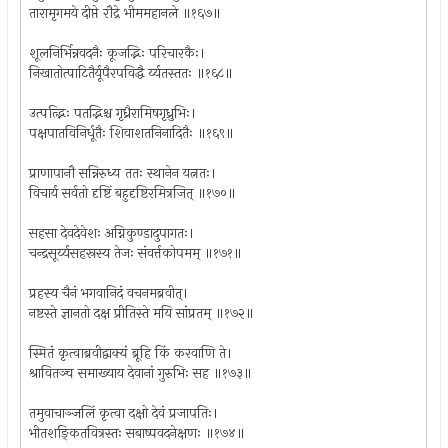
तारामृगमये दीप्ते रौद्रे भीममहानले ॥१६७॥
शूलनिर्भिन्नवदनैः कूजद्भिः परिचारकैः।
निखातोत्पाटितैर्यूपैरपविद्धै र्य्यतस्ततः ॥१६८॥
उत्पत्द्भिः पतद्भिश्च गृध्रैरामिषगृध्रुभिः।
पक्षपातविनिर्धूतैः शिवाशतनिनादितैः ॥१६९॥
प्राणापानौ सन्निरुध्य ततः स्थानेन यत्नतः।
विचार्य सर्वतो दृष्टिं बहुदृष्टिरमित्रजित् ॥१७०॥
सहसा देवदेवेशः अग्निकुण्डादुपागतः।
चन्द्रसूर्य्यसहस्रस्य तेजः संवर्त्तकोपमम् ॥१७१॥
प्रहस्य चैनं भगवानिदं वचनमब्रवीत्।
नष्टस्ते ज्ञानतो दक्ष प्रीतिस्ते मयि सांप्रतम् ॥१७२॥
स्मितं कृत्वाब्रवीद्वाक्यं ब्रूहि किं करवाणि ते।
श्रावितञ्च समाख्याय देवानां गुरुभिः सह ॥१७३॥
तमुवाचाञ्जलिं कृत्वा दक्षो देवं प्रजापतिः।
भीतशङ्कितवित्रस्तः सबाष्पवदनेक्षणः ॥१७४॥