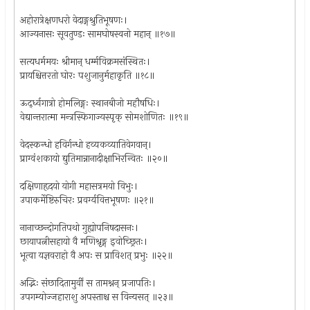
अहोरात्रेक्षणधरो वेदाङ्गश्रुतिभूषणः।
आज्यनासः सूवतुण्डः सामघोषस्वनो महान् ॥१७॥
सत्यधर्ममयः श्रीमान् धर्म्मविक्रमसंस्थितः।
प्रायश्चित्तरतो घोरः पशुजानुर्महाकृति ॥१८॥
ऊर्द्ध्वगात्रो होमलिङ्गः स्थानबीजो महौषधिः।
वेद्यान्तरात्मा मन्त्रस्फिगाज्यस्पृक् सोमशोणितः ॥१९॥
वेदस्कन्धो हविर्गन्धो हव्यकव्यातिवेगवान्।
प्राग्वंशकायो द्युतिमान्नानादीक्षाभिरन्वितः ॥२०॥
दक्षिणाहृदयो योगी महासत्रमयो विभुः।
उपाकर्मेष्टिरुचिरः प्रवर्ग्यवित्तभूषणः ॥२१॥
नानाच्छन्दोगतिपथो गुह्योपनिषदासनः।
छायापत्नीसहायो वै मणिश्रृङ्ग इवोच्छ्रितः।
भूत्वा यज्ञवराहो वै अपः स प्राविशत् प्रभुः ॥२२॥
अद्भिः संछादितामुर्वीं स तामश्नन् प्रजापतिः।
उपगम्योज्जहाराशु अपस्ताश्च स विन्यसत् ॥२३॥