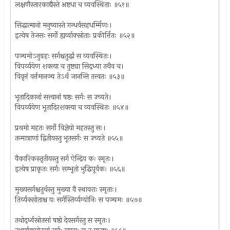
लक्षणैस्तारकाद्यैस्ते अष्टधा च व्यवस्थिताः ॥५१॥
सिद्धात्मानो मनुष्यास्ते गन्धर्वसहधर्म्मिणः।
इत्येष तेजसः सर्गो ह्यर्व्वाक्स्रोताः प्रकीर्त्तितः ॥५२॥
पञ्चमोऽनुग्रहः सर्गश्चतुर्द्धा स व्यवस्थितः।
विपर्य्ययेण शक्त्या च तुष्ट्या सिद्ध्या तथैव च।
विवृत्तं वर्त्तमानञ्च तेऽर्थं जानन्ति तत्त्वतः ॥५३॥
भूतादिकानां सत्त्वानां षष्ठः सर्गः स उच्यते।
विपर्य्ययेण भूतादिरशक्त्या च व्यवस्थितः ॥५४॥
प्रथमो महतः सर्गो विज्ञेयो महतस्तु सः।
तन्मात्राणां द्वितीयस्तु भूतसर्गः स उच्यते ॥५५॥
वैकारिकस्तृतीयस्तु सर्ग ऐन्द्रिय कः स्मृतः।
इत्येष प्राकृतः सर्गः सम्भूतो भुद्धिपूर्वकः ॥५६॥
मुख्यसर्गश्चतुर्थस्तु मुख्या वै स्थावराः स्मृताः।
तिर्य्यक्सोताश्च यः सर्गस्तिर्य्यग्योनिः स पञ्चमः ॥५७॥
तथोर्द्ध्वस्रोतसां षष्ठो देवसर्गस्तु स स्मृतः।