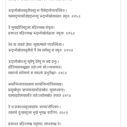
ऊर्द्ध्वस्रोतास्तृतीयस्तु स चैवोर्द्ध्वव्यवस्थितः।
यस्माद्व्यवर्त्ततोह्द्ध्वन्तु ऊर्द्ध्वस्रोतास्ततः स्मृतः ॥४५॥
ते सुखप्रीतिबहुला बहिरन्तश्च संवृता।
प्रकाशा बहिरन्तश्च ऊर्द्ध्वस्रोतोद्भवाः स्मृताः ॥४६॥
तेन वा तादयो ज्ञेयाः सृष्टात्मानो व्यवस्थिताः।
ऊर्द्ध्वस्रोतास्तृतीयो वै तेन सर्गस्तु स स्मृतः ॥४७॥
ऊर्द्ध्वस्रोतःसु सृष्टेषु देवेषु स तदा प्रभुः।
प्रीतिमानभवद्ब्रह्मा ततोऽन्यं सोऽभ्यमन्यत।
ससर्ज्ज सर्गमन्यं स साधकं प्रभुरीश्वरः ॥४८॥
अथाभिध्यायतस्तस्य सत्याभिध्यायिनस्तदा।
प्रादुर्ब्बभूव चाव्यक्तादर्व्वाक्‌स्रोतः सुसाधकम्।
यस्मादर्वाक्व्यवर्त्तेत ततोऽर्व्वाक्स्रोत उच्यते ॥४९॥
ते च प्रकाशबहुलास्तमः सत्त्वरजोधिकाः।
तस्मात्ते दुःखबहुला भूयो भूयश्च कारिणः ॥५०॥
प्रकाशा बहिरन्तश्च मनुष्याः साधकाश्च ते।