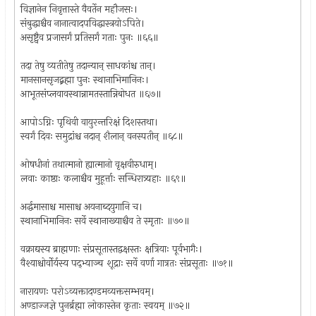
विज्ञानेन निवृत्तास्ते वैवर्तेन महौजसः।
संबुद्धाश्चैव नानात्वादपविद्धास्त्रयोऽपिते।
असृष्ट्वैव प्रजासर्गं प्रतिसर्गं गताः पुनः ॥६६॥
तदा तेषु व्यतीतेषु तदान्यान् साधकांश्च तान्।
मानसानसृजद्ब्रह्मा पुनः स्थानाभिमानिनः।
आभूतसंप्लवावस्थान्नामतस्तान्निबोधत ॥६७॥
आपोऽग्निः पृथिवी वायुरन्तरिक्षं दिशस्तथा।
स्वर्गं दिवः समुद्रांश्च नदान् शैलान् वनस्पतीन् ॥६८॥
ओषधीनां तथात्मानो ह्यात्मानो वृक्षवीरुधाम्।
लवाः काष्ठाः कलाश्चैव मुहूर्त्ताः सन्धिरात्र्यहाः ॥६९॥
अर्द्धमासाश्च मासाश्च अयनाब्दयुगानि च।
स्थानाभिमानिनः सर्वे स्थानाख्याश्चैव ते स्मृताः ॥७०॥
वक्राद्यस्य ब्राह्मणाः संप्रसूतास्तद्वक्षस्तः क्षत्रियाः पूर्वभागैः।
वैश्याश्चोर्वोर्यस्य पद्भ्याञ्च शूद्राः सर्वे वर्णा गात्रतः संप्रसूताः ॥७१॥
नारायणः परोऽव्यक्तादण्डमव्यक्तसम्भवम्।
अण्डाज्जज्ञे पुनर्ब्रह्मा लोकास्तेन कृताः स्वयम् ॥७२॥