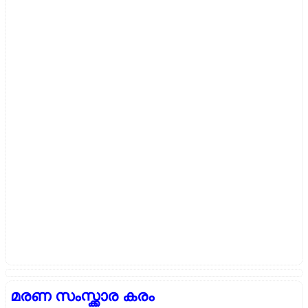
മരണ സംസ്ക്കാര കരം