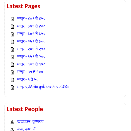
Latest Pages
मन्त्र - ४०१ ते ४५०
मन्त्र - ३५१ ते ४००
मन्त्र - ३०१ ते ३५०
मन्त्र - २५१ ते ३००
मन्त्र - २०१ ते २५०
मन्त्र - १५१ ते २००
मन्त्र - १०१ ते १५०
मन्त्र - ५१ ते १००
मन्त्र - १ ते ५०
मन्त्र प्रतिलोम दुर्गासप्तशती पाठविधिः
Latest People
खटावकर, कृष्णराव
कंक, कृष्णाजी