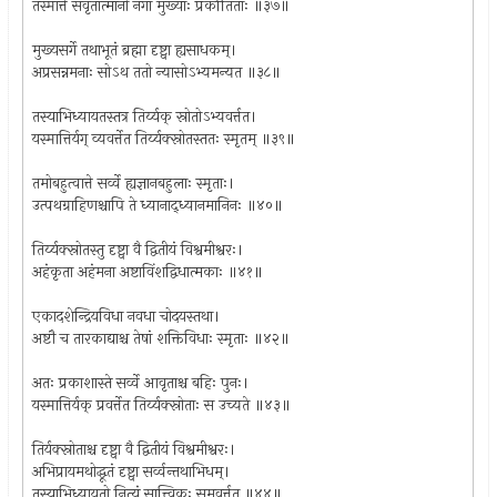
तस्मात्ते संवृतात्मानो नगा मुख्याः प्रकीर्तिताः ॥३७॥
मुख्यसर्गे तथाभूतं ब्रह्मा दृष्ट्वा ह्यसाधकम्।
अप्रसन्नमनाः सोऽथ ततो न्यासोऽभ्यमन्यत ॥३८॥
तस्याभिध्यायतस्तत्र तिर्य्यक् स्रोतोऽभ्यवर्त्तत।
यस्मात्तिर्यग् व्यवर्त्तेत तिर्य्यक्स्रोतस्ततः स्मृतम् ॥३९॥
तमोबहुत्वात्ते सर्व्वे ह्यज्ञानबहुलाः स्मृताः।
उत्पथग्राहिणश्चापि ते ध्यानाद्ध्यानमानिनः ॥४०॥
तिर्य्यक्स्रोतस्तु दृष्ट्वा वै द्वितीयं विश्वमीश्वरः।
अहंकृता अहंमना अष्टाविंशद्विधात्मकाः ॥४१॥
एकादशेन्द्रियविधा नवधा चोदयस्तथा।
अष्टौ च तारकाद्याश्च तेषां शक्तिविधाः स्मृताः ॥४२॥
अतः प्रकाशास्ते सर्व्वे आवृताश्च बहिः पुनः।
यस्मात्तिर्यक् प्रवर्त्तेत तिर्य्यक्स्रोताः स उच्यते ॥४३॥
तिर्यक्स्रोताश्च दृष्ट्वा वै द्वितीयं विश्वमीश्वरः।
अभिप्रायमथोद्धूतं दृष्ट्वा सर्व्वन्तथाभिधम्।
तस्याभिध्यायतो नित्यं सात्त्विकः समवर्त्तत ॥४४॥