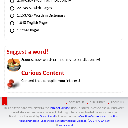
2,309,309 Meanings in Dictionary
22,745 Sanskrit Pages
1,153,927 Words in Dictionary
1,048 English Pages
1 Other Pages
Suggest a word!
Suggest new words or meaning to our dictionary!!
Curious Content
Content that can spike your interest!
contact us
disclaimer
about us
By using this page, you agree to the
Terms of Service
. If you disagree, please close your browser
immediately and remove all content that might have downloaded on your computer.
TransLiteration Work
by
TransLiteral
is licensed under a
Creative Commons Attribution-
NonCommercial-ShareAlike 4.0 International License
. (
CC BY-NC-SA 4.0
)
©
TransLiteral