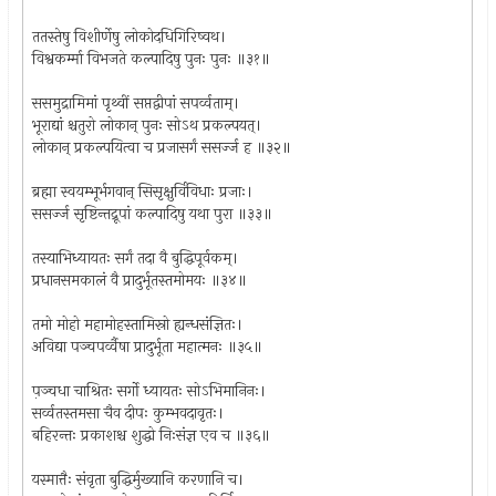
ततस्तेषु विशीर्णेषु लोकोदधिगिरिष्वथ।
विश्वकर्म्मा विभजते कल्पादिषु पुनः पुनः ॥३१॥
ससमुद्रामिमां पृथ्वीं सप्तद्वीपां सपर्व्वताम्।
भूराद्यां श्चतुरो लोकान् पुनः सोऽथ प्रकल्पयत्।
लोकान् प्रकल्पयित्वा च प्रजासर्गं ससर्ज्ज ह ॥३२॥
ब्रह्मा स्वयम्भूर्भगवान् सिसृक्षुर्विविधाः प्रजाः।
ससर्ज्ज सृष्टिन्तद्रूपां कल्पादिषु यथा पुरा ॥३३॥
तस्याभिध्यायतः सर्गं तदा वै बुद्धिपूर्वकम्।
प्रधानसमकालं वै प्रादुर्भूतस्तमोमयः ॥३४॥
तमो मोहो महामोहस्तामिस्रो ह्यन्धसंज्ञितः।
अविद्या पञ्चपर्व्वैषा प्रादुर्भूता महात्मनः ॥३५॥
प़ञ्चधा चाश्रितः सर्गो ध्यायतः सोऽभिमानिनः।
सर्व्वतस्तमसा चैव दीपः कुम्भवदावृतः।
बहिरन्तः प्रकाशश्च शुद्धो निःसंज्ञ एव च ॥३६॥
यस्मात्तैः संवृता बुद्धिर्मुख्यानि करणानि च।