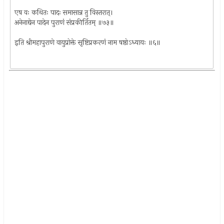
एष वः कथितः पादः समासान्न तु विस्तरात्।
अनेनाद्येन पादेन पुराणं संप्रकीर्तितम् ॥७३॥
इति श्रीमहापुराणे वायुप्रोक्ते सृष्टिप्रकरणं नाम षष्ठोऽध्यायः ॥६॥