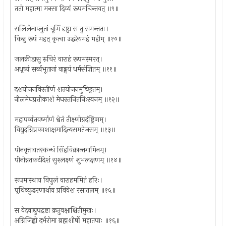
ततो महात्मा मनसा दिव्यं रूपमचिन्तयत् ॥९॥
सलिलेनाप्लुतां बूमिं दृष्ट्वा स तु समन्ततः।
किन्रु रूपं महत् कृत्वा उद्धरेयमहं महीम् ॥१०॥
जलक्रीडासु रुचिरं वाराहं रूपमस्मरत्।
अधृष्यं सर्व्वभूतानां वाङ्मयं धर्मसंज्ञितम् ॥११॥
दशयोजनविस्तींर्ण शतयोजनमुच्छ्रितम्।
नीलमेघप्रतीकाशं मेघस्तनितनिःस्वनम् ॥१२॥
महापर्व्वतवर्ष्माणं श्वेतं तीक्ष्णोग्रदंष्ट्रिणम्।
विद्युदग्निप्रकाशाक्षमादित्यसमतेजसम् ॥१३॥
पीनवृत्तायतस्कन्धं सिंहविक्रान्तगामिनम्।
पीनोन्नतकटीदेशं सुश्लक्ष्णं शुभलक्षणम् ॥१४॥
रूपमास्थाय विपुलं वाराहममितं हरिः।
पृथिव्युद्धरणार्थाय प्रविवेश रसातलम् ॥१५॥
स वेदवाद्युपद्रष्टा क्रतुवक्षाश्चितीमुखः।
अग्निजिह्वो दर्भरोमा ब्रह्मशीर्षो महातपाः ॥१६॥