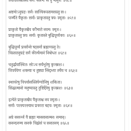
तथार्वाक्स्रोतसां सर्गः सप्तमः स तु मानुषः ॥५८॥
अष्टमोऽनुग्रहः सर्गः सात्त्विकस्तामसस्तु सः।
पञ्चैते वैकृताः सर्गाः प्राकृतास्तु त्रयः स्मृताः ॥५९॥
प्राकृतो वैकृतश्चैव कौमारो नवमः स्मृतः।
प्राकृतास्तु त्रयः सर्गाः कृतास्ते बुद्धिपूर्व्वकाः ॥६०॥
बुद्धिपूर्व्वं प्रवर्त्तन्ते षट्सर्गा ब्रह्मणस्तु ते।
विस्तरानुग्रहं सर्गं कीर्त्त्यमानं निबोधत ॥६१॥
चतुर्द्धावास्थितः सोऽथ सर्वभूतेषु कृत्स्नशः।
विपर्ययेण शक्त्या च तुष्ट्या सिद्ध्या तथैव च ॥६२॥
स्थावरेषु विपर्यासस्तिर्यग्योनिषु शक्तिता।
सिद्धात्मानो मनुष्यास्तु तुष्टिर्द्देवेषु कृत्स्नशः ॥६३॥
इत्येते प्राकृताश्चैव वैकृताश्च नव स्मृताः।
सर्गाः परस्परस्याथ प्रकारा बहवः स्मृताः ॥६४॥
अग्रे ससर्ज्ज वै ब्रह्मा मानसानात्मनः समान्।
सनन्दनञ्च सनकं विद्वांसं च सनातनम् ॥६५॥