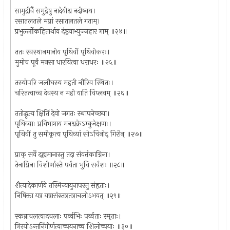
सामुद्रीर्वै समुद्रेषु नादेयीश्च नदीष्वथ।
रसातलतले मग्नां रसातलतले गताम्।
प्रभुर्ल्लोकहितार्थाय दंष्ट्रयाभ्युज्जहार गाम् ॥२४॥
ततः स्वस्थानमानीय पृथिवीं पृथिवीकरः।
मुमोच पूर्वं मनसा धारयित्वा धराधरः ॥२५॥
तस्योपरि जलौघस्य महती नौरिव स्थितः।
चरितत्वाच्च देवस्य न मही याति विप्लवम् ॥२६॥
ततोद्धृत्य क्षितिं देवो जगतः स्थापनेच्छया।
पृथिव्याः प्रविभागाय मनश्चक्रेऽम्बुजेक्षणः।
पृथिवीं तु समीकृत्य पृथिव्यां सोऽचिनोद् गिरीन् ॥२७॥
प्राक् सर्वे दह्यमानास्तु तदा संवर्त्तकाग्निना।
तेनाग्निना विशीर्णास्ते पर्वता भुवि सर्वशः ॥२८॥
शैत्यादेकार्णवे तस्मिन्वायुनापस्तु संहृताः।
निषिक्ता यत्र यत्रासंस्तत्रतत्राचलोऽभवत् ॥२९॥
स्कन्नाचलत्वादचलाः पर्व्वभिः पर्व्वताः स्मृताः।
गिरयोऽन्तर्निगीर्णत्वाच्चयनाच्च शिलोच्चयाः ॥३०॥