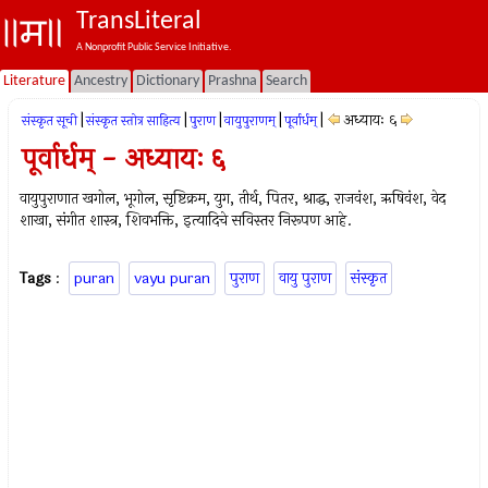
TransLiteral
A Nonprofit Public Service Initiative.
Literature
Ancestry
Dictionary
Prashna
Search
|
|
|
|
|
अध्यायः ६
संस्कृत सूची
संस्कृत स्तोत्र साहित्य
पुराण
वायुपुराणम्
पूर्वार्धम्
पूर्वार्धम् - अध्यायः ६
वायुपुराणात खगोल, भूगोल, सृष्टिक्रम, युग, तीर्थ, पितर, श्राद्ध, राजवंश, ऋषिवंश, वेद
शाखा, संगीत शास्त्र, शिवभक्ति, इत्यादिचे सविस्तर निरूपण आहे.
Tags
:
puran
vayu puran
पुराण
वायु पुराण
संस्कृत