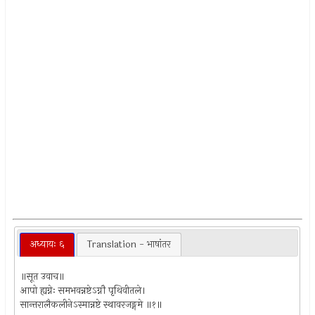
अध्यायः ६
Translation - भाषांतर
॥सूत उवाच॥
आपो ह्यग्नेः समभवन्नष्टेऽग्नौ पृथिवीतले।
सान्तरालैकलीनेऽस्मान्नष्टे स्थावरजङ्गमे ॥१॥