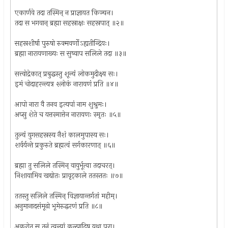
एकार्णवे तदा तस्मिन् न प्राज्ञायत किञ्चन।
तदा स भगवान् ब्रह्मा सहस्राक्षः सहस्रपात् ॥२॥
सहस्रशीर्षा पुरुषो रुक्मवर्णोऽह्यतीन्द्रियः।
ब्रह्मा नारायणाख्यः स सुष्वाप सलिले तदा ॥३॥
सत्त्वोद्रेकात् प्रबुद्धस्तु शून्यं लोकमुदीक्ष्य सः।
इमं चोदाहरन्त्यत्र श्लोकं नारायणं प्रति ॥४॥
आपो नारा वै तनव इत्यपां नाम शुश्रुमः।
अप्सु शेते च यत्तस्मात्तेन नारायणः स्मृतः ॥५॥
तुल्यं युगसहस्रस्य नैशं कालमुपास्य सः।
शर्वर्यन्ते प्रकुरुते ब्रह्मत्वं सर्गकारणात् ॥६॥
ब्रह्मा तु सलिले तस्मिन् वायुर्भूत्वा तदाचरत्।
निशायामिव खद्योतः प्रावृट्‌काले ततस्ततः ॥७॥
ततस्तु सलिले तस्मिन् विज्ञायान्तर्गतां महीम्।
अनुमानादसंमूढो भूमेरुद्धरणं प्रति ॥८॥
अकरोत् स तनुं त्वन्यां कल्पादिषु यथा पुरा।