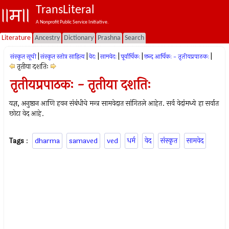
TransLiteral
A Nonprofit Public Service Initiative.
Literature
Ancestry
Dictionary
Prashna
Search
|
|
|
|
|
|
संस्कृत सूची
संस्कृत स्तोत्र साहित्य
वेदः
सामवेदः
पूर्वार्चिकः
छन्द आर्चिकः - तृतीयप्रपाठकः
तृतीया दशतिः
तृतीयप्रपाठकः - तृतीया दशतिः
यज्ञ, अनुष्ठान आणि हवन संबंधीचे मन्त्र सामवेदात सांगितले आहेत. सर्व वेदांमध्ये हा सर्वात
छोटा वेद आहे.
Tags
:
dharma
samaved
ved
धर्म
वेद
संस्कृत
सामवेद