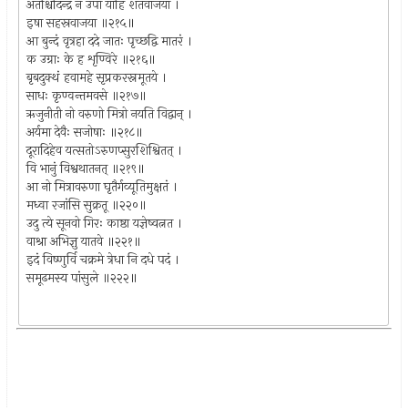
अतश्चिदिन्द्र न उपा याहि शतवाजया ।
इषा सहस्रवाजया ॥२१५॥
आ बुन्दं वृत्रहा ददे जातः पृच्छद्वि मातरं ।
क उग्राः के ह शृण्विरे ॥२१६॥
बृबदुक्थं हवामहे सृप्रकरस्नमूतये ।
साधः कृण्वन्तमवसे ॥२१७॥
ऋजुनीती नो वरुणो मित्रो नयति विद्वान् ।
अर्यमा देवैः सजोषाः ॥२१८॥
दूरादिहेव यत्सतोऽरुणप्सुरशिश्वितत् ।
वि भानुं विश्वथातनत् ॥२१९॥
आ नो मित्रावरुणा घृतैर्गव्यूतिमुक्षतं ।
मध्वा रजांसि सुक्रतू ॥२२०॥
उदु त्ये सूनवो गिरः काष्ठा यज्ञेष्वत्नत ।
वाश्रा अभिज्ञु यातवे ॥२२१॥
इदं विष्णुर्वि चक्रमे त्रेधा नि दधे पदं ।
समूढमस्य पांसुले ॥२२२॥