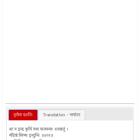
तृतीया दशतिः
Translation - भाषांतर
आ व इन्द्र कृविं यथा वाजयन्तः शतक्रतुं ।
मंहिष्ठं सिञ्च इन्दुभिः ॥२१४॥