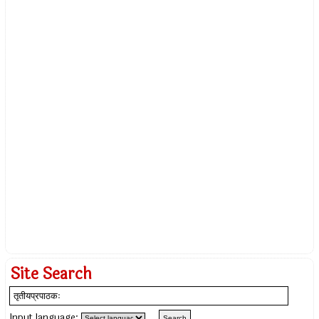
Site Search
Input language: