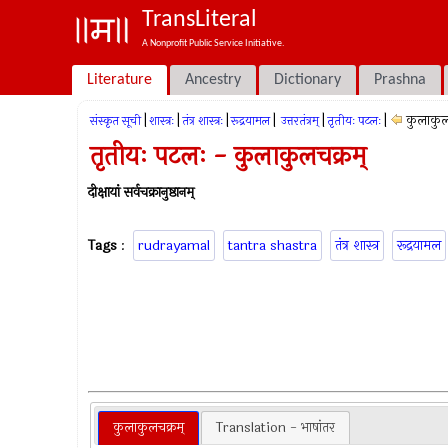
TransLiteral
A Nonprofit Public Service Initiative.
Literature
Ancestry
Dictionary
Prashna
|
|
|
|
|
|
कुलाकुल
संस्कृत सूची
शास्त्रः
तंत्र शास्त्रः
रूद्रयामल
उत्तरतंत्रम्
तृतीयः पटलः
तृतीयः पटलः - कुलाकुलचक्रम्
दीक्षायां सर्वचक्रानुष्ठानम्
Tags
:
rudrayamal
tantra shastra
तंत्र शास्त्र
रूद्रयामल
कुलाकुलचक्रम्
Translation - भाषांतर