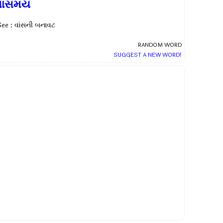
વાંસમય
See : વાંસની બનાવટ
RANDOM WORD
SUGGEST A NEW WORD!