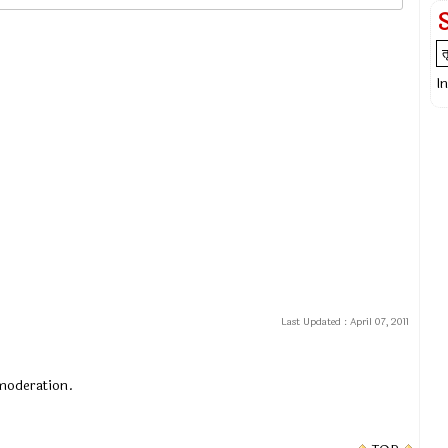
I
Last Updated :
April 07, 2011
 moderation.