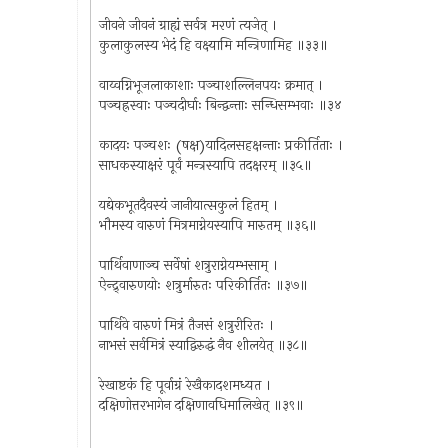
जीवने जीवनं ग्राह्यं सर्वत्र मरणं त्यजेत् ।
कुलाकुलस्य भेदं हि वक्ष्यामि मन्त्रिणामिह ॥३३॥
वाय्वग्निभूजलाकाशाः पञ्चाशल्लिनपयः क्रमात् ।
पञ्चह्रस्वाः पञ्चदीर्घाः बिन्द्वन्ताः सन्धिसम्भवाः ॥३४
कादयः पञ्चशः (षक्ष)यादिलसहक्षन्ताः प्रकीर्तिताः ।
साधकस्याक्षरं पूर्वं मन्त्रस्यापि तदक्षरम् ॥३५॥
यद्येकभूतदैवस्यं जानीयात्सकुलं हितम् ।
भौमस्य वारुणं मित्रमाग्नेयस्यापि मारुतम् ॥३६॥
पार्थिवाणाञ्च सर्वेषां शत्रुराग्नेयम्भसाम् ।
ऐन्द्र्वारुणयोः शत्रुर्मारुतः परिकीर्तितः ॥३७॥
पार्थिवे वारुणं मित्रं तैजसं शत्रुरीरितः ।
नाभसं सर्वमित्रं स्याद्विरुद्धं नैव शीलयेत् ॥३८॥
रेखाष्टकं हि पूर्वाग्रं रेखैकादशमध्यत ।
दक्षिणोत्तरभागेन दक्षिणावधिमालिखेत् ॥३९॥