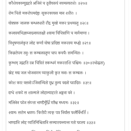
कौशेयकान्युद्वहते अजिनं च तृतीयरूपं नवमस्यराशेः ॥२७॥
रोम चितो मकरोपमदंष्ट्रः सूकरकायस मान शरीरः ।
योक्त्रक जालक बन्धनधारी रौद्र मुखो मकर प्रथमस्तु ॥२८॥
कलास्वभिज्ञाब्जदलायताक्षी श्यामा विचित्राणि च मार्गमाणा ।
विभूषणालंकृत लोह कर्णा योषा प्रदिष्टा मकरस्य मध्ह्ये ॥२९॥
किन्नरोपम तनुः स कम्बलस्तूण चाप कवचैः समन्वितः ।
कुम्भम् उद्वहति रत्न चित्रितं स्कन्धगं मकरराशि पश्चिमः ॥३०॥रथोद्धता)
स्नेह मद्य जल भोजनागम व्याकुली कृत मनाः स कम्बलः ।
कोश कार वसनोऽजिनान्वितो गृध्र तुल्य वदनो घटादिगः ॥३१॥
दग्धे शकटे स शाल्मले लोहान्याहरते अङ्गना वने ।
मलिनेन पटेन संव्ऱ्ता भाण्डैर्मूर्ध्नि गतैश्च मध्यमः ॥३२॥
श्यामः सरोम श्रवणः किरीटी त्वक् पत्र निर्यास फलैर्बिभर्ति ।
भाण्डानि लोह व्यतिमिश्रितानि सञ्चारयन्त्यन्त गतो घटस्य ॥३३॥