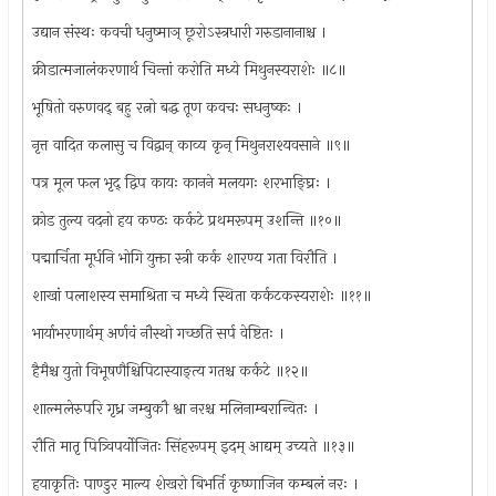
उद्यान संस्थः कवची धनुष्माञ् छूरोऽस्त्रधारी गरुडानानाश्च ।
क्रीडात्मजालंकरणार्थ चिन्तां करोति मध्ये मिथुनस्यराशेः ॥८॥
भूषितो वरुणवद् बहु रत्नो बद्ध तूण कवचः सधनुष्कः ।
नृत्त वादित कलासु च विद्वान् काव्य कृन् मिथुनराश्यवसाने ॥९॥
पत्र मूल फल भृद् द्विप कायः कानने मलयगः शरभाङ्घ्रिः ।
क्रोड तुल्य वदनो हय कण्ठः कर्कटे प्रथमरूपम् उशन्ति ॥१०॥
पद्मार्चिता मूर्धनि भोगि युक्ता स्त्री कर्क शारण्य गता विरौति ।
शाखां पलाशस्य समाश्रिता च मध्ये स्थिता कर्कटकस्यराशेः ॥११॥
भार्याभरणार्थम् अर्णवं नौस्थो गच्छति सर्प वेष्टितः ।
हैमैश्च युतो विभूषणैश्चिपिटास्याङ्त्य गतश्च कर्कटे ॥१२॥
शाल्मलेरुपरि गृध्र जम्बुकौ श्वा नरश्च मलिनाम्बरान्वितः ।
रौति मातृ पित्र्विपर्योजितः सिंहरूपम् इदम् आद्यम् उच्यते ॥१३॥
हयाकृतिः पाण्डुर माल्य शेखरो बिभर्ति कृष्णाजिन कम्बलं नरः ।