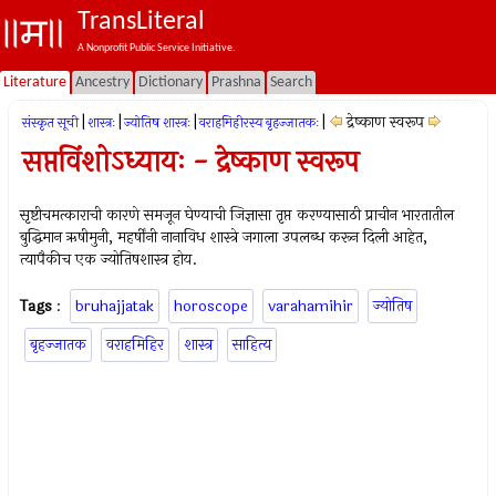
TransLiteral
A Nonprofit Public Service Initiative.
Literature
Ancestry
Dictionary
Prashna
Search
|
|
|
|
द्रेष्काण स्वरूप
संस्कृत सूची
शास्त्रः
ज्योतिष शास्त्रः
वराहमिहीरस्य बृहज्जातकः
सप्तविंशोऽध्यायः - द्रेष्काण स्वरूप
सृष्टीचमत्काराची कारणे समजून घेण्याची जिज्ञासा तृप्त करण्यासाठी प्राचीन भारतातील
बुद्धिमान ऋषीमुनी, महर्षींनी नानाविध शास्त्रे जगाला उपलब्ध करून दिली आहेत,
त्यापैकीच एक ज्योतिषशास्त्र होय.
Tags
:
bruhajjatak
horoscope
varahamihir
ज्योतिष
बृहज्जातक
वराहमिहिर
शास्त्र
साहित्य