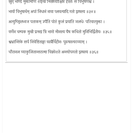
स्रुग् भाण्ड मुक्तामणि शङ्ख मिस्रैर्व्याक्षिप्त हस्तः स विभूषणश्च ।
भार्या विभूषार्थम् अपां निधानं नावा प्लवत्यादि गतो झषस्य ॥३४॥
अत्युच्छ्रितध्वज पताकम् उपैति पोतं कूलं प्रयाति जलधेः परिवारयुक्ता ।
वर्णेन चम्पक मुखी प्रमदा त्रि भागो मीनस्य चैष कथितो मुनिभिर्द्वितीयः ॥३५॥
श्वभ्रान्तिके सर्प निवेष्टिताङ्गा वस्त्रैर्विहीनः पुरुषस्त्वटव्याम् ।
चौरानल व्याकुलितान्तरात्मा विक्रोशते अन्त्योपगतो झषस्य ॥३६॥