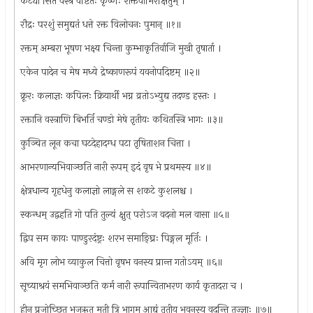
कट्यां सित वस्त्र वेष्टितः कृष्णः शक्तेवाभिरक्षितुम् ।
रौद्रः परशुं समुद्यतं धत्ते रक्त विलोचनः पुमान् ॥१॥
रक्तम् अम्बरा भूषण भक्ष्य चिन्ता कुम्भाकृतिर्वाजि मुखी तृषार्ता ।
एकेन पादेन च मेष मध्ये द्रेष्काणरूपं यवनोपदिष्टम् ॥२॥
क्रूरः कलाज्ञः कपिलः क्रियार्थी भग्न व्रतोऽभ्युद्य तदण्ड हस्तः ।
रक्तानि वस्त्राणि बिभर्ति चण्डो मेषे तृतीयः कथितस्त्रि भागः ॥३॥
कुञ्चित लून कचा घटदेहादग्ध पटा तृषिताशन चित्ता ।
आभरणान्यभिवाञ्छति नारी रूपम् इदं वृष भे प्रथमस्य ॥४॥
क्षेत्रधान्य गृहधेनु कलाज्ञो लाङ्गले स शकटे कुशलश्च ।
स्कन्धम् उद्वहति गो पति तुल्यं क्षुत् परोऽज वदनो मल वासा ॥५॥
द्विप सम कायः पाण्डुरदंष्ट्रः शरभ समाङ्घ्रिः पिङ्गल मूर्तिः ।
अवि मृग लोभ व्याकुल चित्तो वृषभ वनस्य प्रान्त गतोऽयम् ॥६॥
सूच्याश्रयं समभिवाञ्छति कर्म नारी रूपान्विताभरण कार्य कृतादरा च ।
हीन प्रजोच्छ्रित भुजऋतु मती त्रि भागम् आद्यं तृतीय भवनस्य वदन्ति तज्ज्ञाः ॥७॥