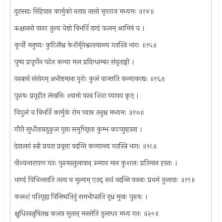
दुरासदः सिंहेवात्त कार्मुको नताग्र नासो मृगराज मध्यमः ॥१४॥
ऋक्षाननो वानर तुल्य चेष्टो बिभर्ति दण्डं फलम् आमिषं च ।
कूर्ची मनुष्यः कुटिलैश्च केशैर्मृगेश्वरस्यान्त्य गतस्त्रि भागः ॥१५॥
पुष्प प्रपूर्णेन घटेन कन्या मल प्रदिग्धाम्बर संवृताङ्गी ।
वस्त्रार्थ संयोगम् अभीष्टमाना गुरोः कुलं वाञ्छति कन्याकाद्यः ॥१६॥
पुरुषः प्रगृहीत लेखनिः श्यामो वस्त्र शिरा व्यायय कृत् ।
विपुलं च बिभर्ति कार्मुकं रोम व्याप्त तनुश्च मध्यमः ॥१७॥
गौरी सुधौताग्रदुकूल गुप्ता समुच्छ्रिता कुम्भ कटच्छुहस्ता ।
देवालयं स्त्री प्रयता प्रवृत्ता वदन्ति कन्यान्त्य गतस्त्रि भागः ॥१८॥
वीथ्यन्तरापण गतः पुरुषस्तुलावान् उन्मान मान कुशलः प्रतिमान हस्तः ।
भाण्डं विचिन्तयति तस्य च मूल्यम् एतद् रूपं वदन्ति यवनाः प्रथमं तुलायाः ॥१९॥
कलशं परिगृह्य विनिष्पतितुं समभीप्सति गृध्र मुखः पुरुषः ।
क्षुधितस्तृषितश्च कलत्र सुतान् मनसेति तुलाधर मध्य गतः ॥२०॥