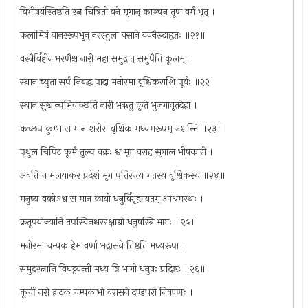
विभीषयंस्तिष्ठति रत्न चित्रितो वने मृगान् काञ्चन तूण वर्म भृत् ।
फलामिषं वानररूपभृन् नरस्तुला वसाने यवनैरुदाहृतः ॥२१॥
वस्त्रैर्विहीनाभरणैश्च नारी महा समुद्रात् समुपैति कूलम् ।
स्थान च्युता सर्प निबद्ध पादा मनोरमा वृश्चिकराशि पूर्वः ॥२२॥
स्थान सुखान्यभिवाञ्छति नारी भऋतु कृते भुजगावृतदेहा ।
कच्छप कुम्भ स मान शरीरा वृश्चिक मध्यमरूपम् उशन्ति ॥२३॥
पृथुल चिपिट कूर्म तुल्य वक्रः श्व मृग वराह सृगाल भीषकारी ।
अवति च मलयाकर प्रदेशं मृग पतिरन्त्य गतस्य वृश्चिकस्य ॥२४॥
मनुष्य वक्रोऽश्व स मान कायो धनुर्विगृह्यायतम् आश्रमस्थः ।
क्रतूपयोज्यानि तपस्विनश्चररक्षाद्यो धनुषस्त्रि भागः ॥२५॥
मनोरमा चम्पक हेम वर्णा भद्रासने तिष्ठति मध्यरूपा ।
समुद्ररत्नानि विघट्टयन्ती मध्य त्रि भागो धनुषः प्रदिष्टः ॥२६॥
कूर्ची नरो हाटक चम्पकाभो वरासने दण्डधरो निषण्णः ।