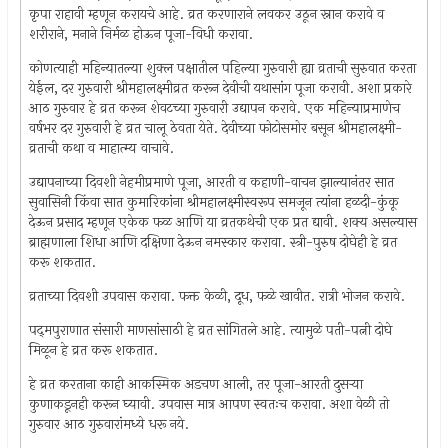
कृपा राहावी म्हणून करायचे आहे. व्रत करणाराने लवकर उठून स्नान करावे व
शरीराने, मनाने निर्मळ होऊन पूजा-विधी करावा.
कोणत्याही महिन्यातल्या शुक्ल पक्षातील पहिल्या गुरुवारी ह्या व्रताची सुरुवात करता
येईल, दर गुरुवारी श्रीमहालक्ष्मीव्रत करून देवीची यथासांग पूजा करावी. अशा प्रकारे
आठ गुरुवार हे व्रत करून शेवटच्या गुरुवारी उद्यापन करावे. एक महिन्याप्रमाणेच
वर्षभर दर गुरुवारी हे व्रत चालू ठेवता येते. देवीच्या फोटोसमोर बसून श्रीमहालक्ष्मी-
व्रताची कथा व माहात्म्य वाचावे.
उद्यापनाच्या दिवशी नेहमीप्रमाणे पूजा, आरती व कहाणी-वाचन झाल्यानंतर सात
सुवासिनी किंवा सात कुमारिकांना श्रीमहालक्ष्मीस्वरूप समजून त्यांना हळदी-कुंकू
देऊन प्रसाद म्हणून एकेक फळ आणि या व्रतकथेची एक प्रत द्यावी. शक्य असल्यास
ब्राह्मणाला शिधा आणि दक्षिणा देऊन नमस्कार करावा. स्त्री-पुरुष दोघेही हे व्रत
करू शकतात.
व्रताच्या दिवशी उपवास करावा. फक्त केळी, दूध, फळे खावीत. रात्री भोजन करावे.
पद्‌मपुराणात संसारी माणसांसाठी हे व्रत सांगितले आहे. त्यामुळे पती-पत्नी दोघे
मिळून हे व्रत करू शकतात.
हे व्रत करताना काही आकस्मिक अडचण आली, तर पूजा-आरती दुसर्‍या
कुणाकडूनही करून घ्यावी. उपवास मात्र आपण स्वतःच करावा. अशा वेळी तो
गुरुवार आठ गुरुवारांमध्ये धरू नये.