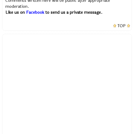
Comments written here will be public after appropriate
moderation.
Like us on
Facebook
to send us a private message.
TOP