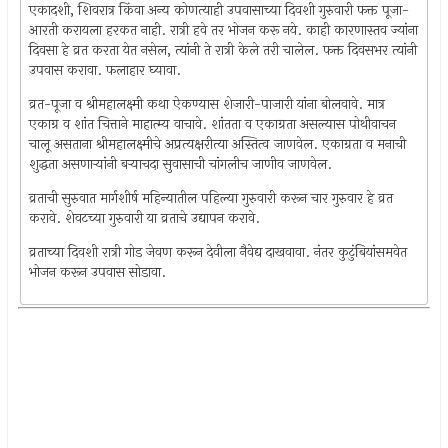
एकादशी, शिवरात्र किंवा अन्य कोणत्याही उपवासाच्या दिवशी गुरुवारी फक्त पूजा-
आरती करायला हरकत नाही. रात्री हवे तर भोजन करू नये. काही कारणास्तव ज्यांना
दिवसा हे व्रत करता येत नसेल, त्यांनी ते रात्री केले तरी चालेल. फक्त दिवसभर त्यांनी
उपवास करावा. फलाहार घ्यावा.
व्रत-पूजा व श्रीमहालक्ष्मी कथा ऐकण्यास शेजारी-पाजारी यांना बोलवावे. मात्र
एकाग्र व शांत चित्ताने माहात्म्य वाचावे. शांतता व एकाग्रता असल्यास पोथीवाचन
चालू असताना श्रीमहालक्ष्मीचे अप्रत्यक्षरीत्या अस्तित्व जाणवेल. एकाग्रता व मनाची
शुद्धता असणार्‍यांनी बर्‍याचदा सुवासाची चांगलीच जाणीव जाणवेल.
व्रताची सुरुवात मार्गशीर्ष महिन्यातील पहिल्या गुरुवारी करून चार गुरुवार हे व्रत
करावे. शेवटच्या गुरुवारी या व्रताचे उद्यापन करावे.
व्रताच्या दिवशी रात्री गोड जेवण करून देवीला नैवेद्य दाखवावा. नंतर कुटुंबियांसमवेत
भोजन करून उपवास सोडावा.