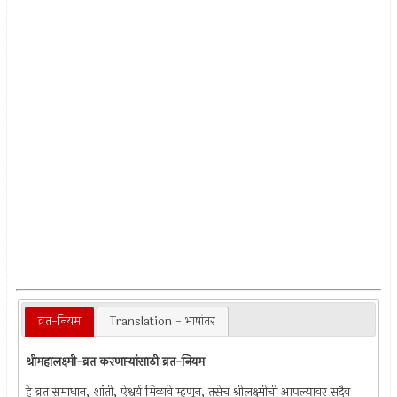
व्रत-नियम
Translation - भाषांतर
श्रीमहालक्ष्मी-व्रत करणार्‍यांसाठी व्रत-नियम
हे व्रत समाधान, शांती, ऐश्वर्य मिळावे म्हणून, तसेच श्रीलक्ष्मीची आपल्यावर सदैव