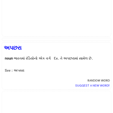
અપછરા
noun
ભારતમાં રંડિયોનો એક વર્ગ Ex.
તે અપછરામાં સામેલ છે.
See : અપ્સરા
RANDOM WORD
SUGGEST A NEW WORD!