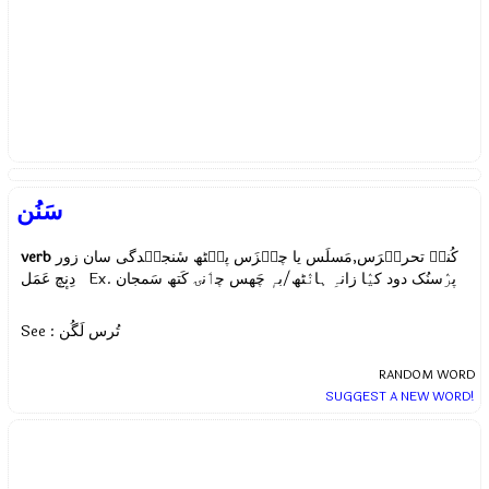
سَنُن
verb
کُنہِ تحریٖرَس,مَسلَس یا چیٖزَس پٮ۪ٹھ سٔنجیٖدگی سان زور
پرٛسنُک دود کیٛا زانہِ ہانٛٹھ/بہٕ چَھس چٲنۍ کَتھ سَمجان
دِنٕچ عَمَل Ex.
See : تُرس لَگُن
RANDOM WORD
SUGGEST A NEW WORD!