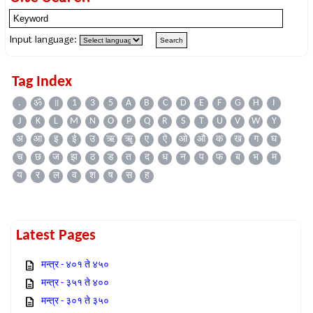
Input language:
Tag Index
.
ॐ
॥
1
3
5
A
B
C
D
E
F
G
H
I
J
K
L
M
N
O
P
Q
R
S
T
U
V
W
Y
अ
आ
इ
ई
उ
ऋ
ॠ
ए
ऐ
ओ
औ
क
ख
ग
घ
च
छ
ज
झ
ठ
ड
त
द
ध
न
प
फ
ब
भ
म
य
र
ल
व
श
ष
स
ह
Latest Pages
मन्त्र - ४०१ ते ४५०
मन्त्र - ३५१ ते ४००
मन्त्र - ३०१ ते ३५०