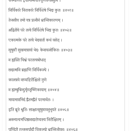
कल्पार्णव इवात्यन्तपरिपूर्णैकवस्तुनि ।
निर्विकारे निराकारे निर्विशेषे भिदा कुतः ॥४०१॥
तेजसीव तमो यत्र प्रलीनं भ्रान्तिकारणम् ।
अद्वितीये परे तत्त्वे निर्विशेषे भिदा कुतः ॥४०२॥
एकात्मके परे तत्त्वे भेदवार्ता कथं वसेत् ।
सुषुप्तौ सुखमात्रायां भेदः केनावलोकितः ॥४०३॥
न ह्यस्ति विश्वं परतत्त्वबोधात्
सदात्मनि ब्रह्मणि निर्विकल्पे ।
कालत्रये नाप्यहिरीक्षितो गुणे
न ह्यम्बुबिन्दुर्मृगतृष्णिकायाम् ॥४०४॥
मायामात्रमिदं द्वैतमद्वैतं परमार्थतः ।
इति ब्रूते श्रुतिः साक्षात्सुषुप्तावनुभूयते ॥४०५॥
अनन्यत्वमधिष्ठानादारोप्यस्य निरीक्षितम् ।
पण्डितै रज्जुसर्पादौ विकल्पो भ्रान्तिजीवनः ॥४०६॥