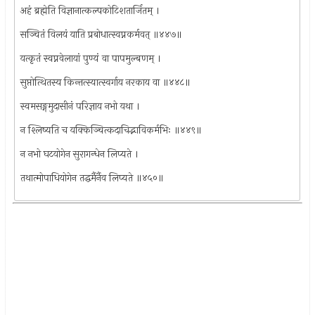
अहं ब्रह्मेति विज्ञानात्कल्पकोटिशतार्जितम् ।
सञ्चितं विलयं याति प्रबोधात्स्वप्नकर्मवत् ॥४४७॥
यत्कृतं स्वप्नवेलायां पुण्यं वा पापमुल्बणम् ।
सुप्तोत्थितस्य किन्तत्स्यात्स्वर्गाय नरकाय वा ॥४४८॥
स्वमसङ्गमुदासीनं परिज्ञाय नभो यथा ।
न श्लिष्यति च यक्किञ्चित्कदाचिद्भाविकर्मभिः ॥४४९॥
न नभो घटयोगेन सुरागन्धेन लिप्यते ।
तथात्मोपाधियोगेन तद्धर्मैर्नैव लिप्यते ॥४५०॥