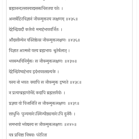
ब्रह्मानन्दरसास्वादासक्तचित्ततया यतेः ।
अन्तर्बहिरविज्ञानं जीवन्मुक्तस्य लक्षणम् ॥४३५॥
देहेन्द्रियादौ कर्तव्ये ममाहंभाववर्जितः ।
औदासीन्येन यस्तिष्ठेत्स जीवन्मुक्तलक्षणः ॥४३६॥
विज्ञात आत्मनो यस्य ब्रह्मभावः श्रुतेर्बलात् ।
भवबन्धविनिर्मुक्तः स जीवन्मुक्तलक्षणः ॥४३७॥
देहेन्द्रियेष्वहंभाव इदंभावस्तदन्यके ।
यस्य नो भवतः क्वापि स जीवन्मुक्त इष्यते ॥४३८॥
न प्रत्यग्ब्रह्मणोर्भेदं कदापि ब्रह्मसर्गयोः ।
प्रज्ञया यो विजानिति स जीवन्मुक्तलक्षणः ॥४३९॥
साधुभिः पूज्यमानेऽस्मिन्पीड्यमानेऽपि दुर्जनैः ।
समभावो भवेद्यस्य स जीवन्मुक्तलक्षणः ॥४४०॥
यत्र प्रविष्टा विषयाः परेरिता