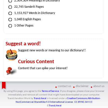
2,309,309 Meanings in Dictionary
22,745 Sanskrit Pages
1,153,927 Words in Dictionary
1,048 English Pages
1 Other Pages
Suggest a word!
Suggest new words or meaning to our dictionary!!
Curious Content
Content that can spike your interest!
contact us
disclaimer
about us
By using this page, you agree to the
Terms of Service
. If you disagree, please close your browser
immediately and remove all content that might have downloaded on your computer.
TransLiteration Work
by
TransLiteral
is licensed under a
Creative Commons Attribution-
NonCommercial-ShareAlike 4.0 International License
. (
CC BY-NC-SA 4.0
)
©
TransLiteral