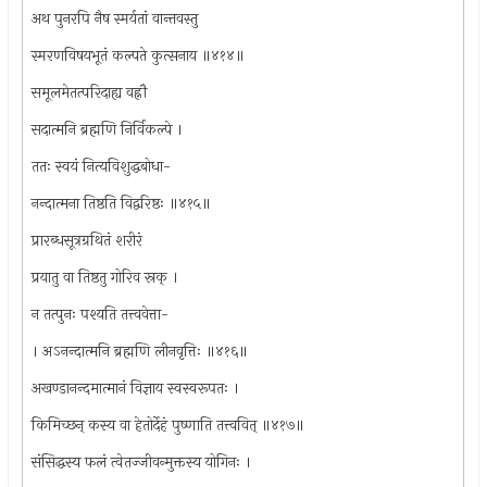
अथ पुनरपि नैष स्मर्यतां वान्तवस्तु
स्मरणविषयभूतं कल्पते कुत्सनाय ॥४१४॥
समूलमेतत्परिदाह्य वह्नौ
सदात्मनि ब्रह्मणि निर्विकल्पे ।
ततः स्वयं नित्यविशुद्धबोधा-
नन्दात्मना तिष्ठति विद्वरिष्ठः ॥४१५॥
प्रारब्धसूत्रग्रथितं शरीरं
प्रयातु वा तिष्ठतु गोरिव स्रक् ।
न तत्पुनः पश्यति तत्त्ववेत्ता-
। अऽनन्दात्मनि ब्रह्मणि लीनवृत्तिः ॥४१६॥
अखण्डानन्दमात्मानं विज्ञाय स्वस्वरूपतः ।
किमिच्छन् कस्य वा हेतोर्देहं पुष्णाति तत्त्ववित् ॥४१७॥
संसिद्धस्य फलं त्वेतज्जीवन्मुक्तस्य योगिनः ।