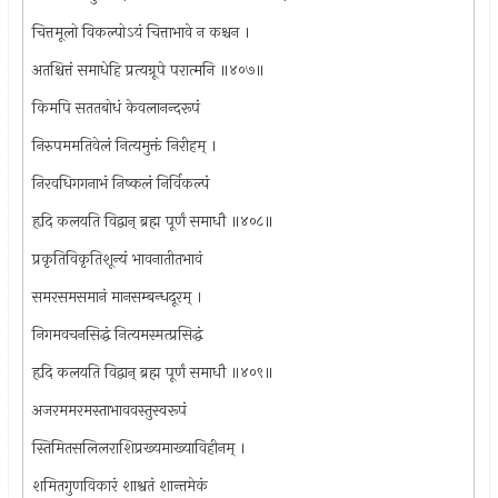
चित्तमूलो विकल्पोऽयं चित्ताभावे न कश्चन ।
अतश्चित्तं समाधेहि प्रत्यग्रूपे परात्मनि ॥४०७॥
किमपि सततबोधं केवलानन्दरूपं
निरुपममतिवेलं नित्यमुक्तं निरीहम् ।
निरवधिगगनाभं निष्कलं निर्विकल्पं
हृदि कलयति विद्वान् ब्रह्म पूर्णं समाधौ ॥४०८॥
प्रकृतिविकृतिशून्यं भावनातीतभावं
समरसमसमानं मानसम्बन्धदूरम् ।
निगमवचनसिद्धं नित्यमस्मत्प्रसिद्धं
हृदि कलयति विद्वान् ब्रह्म पूर्णं समाधौ ॥४०९॥
अजरममरमस्ताभाववस्तुस्वरूपं
स्तिमितसलिलराशिप्रख्यमाख्याविहीनम् ।
शमितगुणविकारं शाश्वतं शान्तमेकं