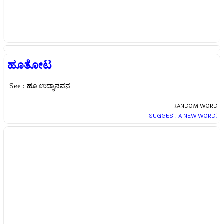
ಹೂತೋಟ
See : ಹೂ ಉದ್ಯಾನವನ
RANDOM WORD
SUGGEST A NEW WORD!