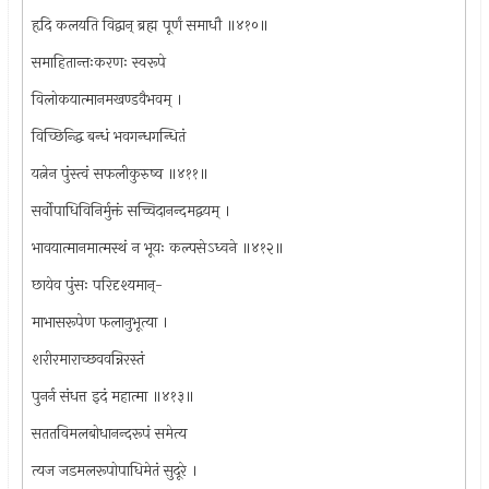
हृदि कलयति विद्वान् ब्रह्म पूर्णं समाधौ ॥४१०॥
समाहितान्तःकरणः स्वरूपे
विलोकयात्मानमखण्डवैभवम् ।
विच्छिन्द्धि बन्धं भवगन्धगन्धितं
यत्नेन पुंस्त्वं सफलीकुरुष्व ॥४११॥
सर्वोपाधिविनिर्मुक्तं सच्चिदानन्दमद्वयम् ।
भावयात्मानमात्मस्थं न भूयः कल्पसेऽध्वने ॥४१२॥
छायेव पुंसः परिदृश्यमान्-
माभासरूपेण फलानुभूत्या ।
शरीरमाराच्छववन्निरस्तं
पुनर्न संधत्त इदं महात्मा ॥४१३॥
सततविमलबोधानन्दरूपं समेत्य
त्यज जडमलरूपोपाधिमेतं सुदूरे ।