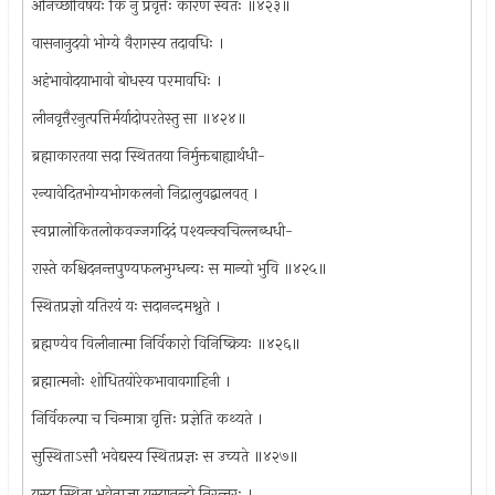
अनिच्छोर्विषयः किं नु प्रवृत्तेः कारणं स्वतः ॥४२३॥
वासनानुदयो भोग्ये वैरागस्य तदावधिः ।
अहंभावोदयाभावो बोधस्य परमावधिः ।
लीनवृत्तैरनुत्पत्तिर्मर्यादोपरतेस्तु सा ॥४२४॥
ब्रह्माकारतया सदा स्थिततया निर्मुक्तबाह्यार्थधी-
रन्यावेदितभोग्यभोगकलनो निद्रालुवद्बालवत् ।
स्वप्नालोकितलोकवज्जगदिदं पश्यन्क्वचिल्लब्धधी-
रास्ते कश्चिदनन्तपुण्यफलभुग्धन्यः स मान्यो भुवि ॥४२५॥
स्थितप्रज्ञो यतिरयं यः सदानन्दमश्नुते ।
ब्रह्मण्येव विलीनात्मा निर्विकारो विनिष्क्रियः ॥४२६॥
ब्रह्मात्मनोः शोधितयोरेकभावावगाहिनी ।
निर्विकल्पा च चिन्मात्रा वृत्तिः प्रज्ञेति कथ्यते ।
सुस्थिताऽसौ भवेद्यस्य स्थितप्रज्ञः स उच्यते ॥४२७॥
यस्य स्थिता भवेत्प्रज्ञा यस्यानन्दो निरन्तरः ।