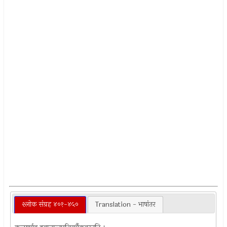
श्लोक संग्रह ४०१-४५०
Translation - भाषांतर