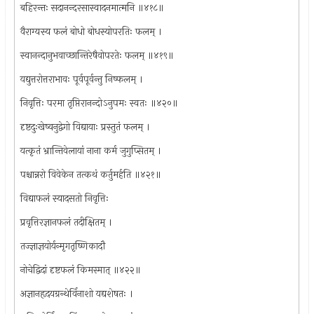
बहिरन्तः सदानन्दरसास्वादनमात्मनि ॥४१८॥
वैराग्यस्य फलं बोधो बोधस्योपरतिः फलम् ।
स्वानन्दानुभवाच्छान्तिरेषैवोपरतेः फलम् ॥४१९॥
यद्युत्तरोत्तराभावः पूर्वपूर्वन्तु निष्फलम् ।
निवृत्तिः परमा तृप्तिरानन्दोऽनुपमः स्वतः ॥४२०॥
दृष्टदुःखेष्वनुद्वेगो विद्यायाः प्रस्तुतं फलम् ।
यत्कृतं भ्रान्तिवेलायां नाना कर्म जुगुप्सितम् ।
पश्चान्नरो विवेकेन तत्कथं कर्तुमर्हति ॥४२१॥
विद्याफलं स्यादसतो निवृत्तिः
प्रवृत्तिरज्ञानफलं तदीक्षितम् ।
तज्ज्ञाज्ञयोर्यन्मृगतृष्णिकादौ
नोचेद्विदां दृष्टफलं किमस्मात् ॥४२२॥
अज्ञानहृदयग्रन्थेर्विनाशो यद्यशेषतः ।