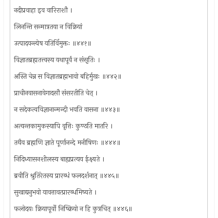
नदीप्रवाहा इव वारिराशौ ।
लिनन्ति सन्मात्रतया न विक्रियां
उत्पादयन्त्येष यतिर्विमुक्तः ॥४४१॥
विज्ञातब्रह्मतत्त्वस्य यथापूर्वं न संसृतिः ।
अस्ति चेन्न स विज्ञातब्रह्मभावो बहिर्मुखः ॥४४२॥
प्राचीनवासनावेगादसौ संसरतीति चेत् ।
न सदेकत्वविज्ञानान्मन्दी भवति वासना ॥४४३॥
अत्यन्तकामुकस्यापि वृत्तिः कुण्ठति मातरि ।
तथैव ब्रह्मणि ज्ञाते पूर्णानन्दे मनीषिणः ॥४४४॥
निदिध्यासनशीलस्य बाह्यप्रत्यय ईक्ष्यते ।
ब्रवीति श्रुतिरेतस्य प्रारब्धं फलदर्शनात् ॥४४५॥
सुखाद्यनुभवो यावत्तावत्प्रारब्धमिष्यते ।
फलोदयः क्रियापूर्वो निष्क्रियो न हि कुत्रचित् ॥४४६॥