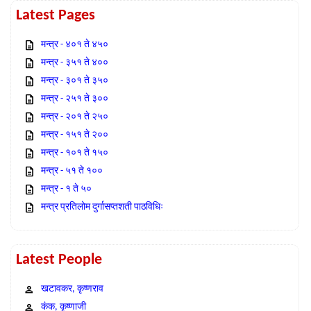
Latest Pages
मन्त्र - ४०१ ते ४५०
मन्त्र - ३५१ ते ४००
मन्त्र - ३०१ ते ३५०
मन्त्र - २५१ ते ३००
मन्त्र - २०१ ते २५०
मन्त्र - १५१ ते २००
मन्त्र - १०१ ते १५०
मन्त्र - ५१ ते १००
मन्त्र - १ ते ५०
मन्त्र प्रतिलोम दुर्गासप्तशती पाठविधिः
Latest People
खटावकर, कृष्णराव
कंक, कृष्णाजी