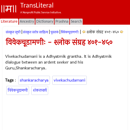
TransLiteral
A Nonprofit Public Service Initiative.
Literature
Ancestry
Dictionary
Prashna
Search
|
|
|
|
श्लोक संग्रह ४०१-४५०
संस्कृत सूची
संस्कृत स्तोत्र साहित्य
पुस्तकं
विवेकचूडामणीः
विवेकचूडामणीः - श्लोक संग्रह ४०१-४५०
Vivekachudamani is a Adhyatmik grantha. It is Adhyatmik
dialogue between an ardent seeker and his
Guru,Shankaracharya.
Tags
:
shankaracharya
vivekachudamani
विवेकचूडामणी
शंकराचार्य