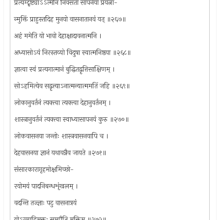
प्रत्यग्दृष्ट्याऽऽत्मनि निवसता सापनेया प्रयत्ना-
न्मुक्तिं प्राहुस्तदिह मुनयो वासनातानवं यत् ॥२६७॥
अहं ममेति यो भावो देहाक्षादावनात्मनि ।
अध्यासोऽयं निरस्तव्यो विदुषा स्वात्मनिष्ठया ॥२६८॥
ज्ञात्वा स्वं प्रत्यगात्मानं बुद्धितद्वृत्तिसाक्षिणम् ।
सोऽहमित्येव सद्वृत्त्याऽनात्मन्यात्ममतिं जहि ॥२६९॥
लोकानुवर्तनं त्यक्त्वा त्यक्त्वा देहानुवर्तनम् ।
शास्त्रानुवर्तनं त्यक्त्वा स्वाध्यासापनयं कुरु ॥२७०॥
लोकवासनया जन्तोः शास्त्रवासनयापि च ।
देहवासनया ज्ञानं यथावन्नैव जायते ॥२७१॥
संसारकारागृहमोक्षमिच्छो-
रयोमयं पादनिबन्धशृंखलम् ।
वदन्ति तज्ज्ञाः पटु वासनात्रयं
योऽस्माद्विमुक्तः समुपैति मुक्तिम् ॥२७२॥