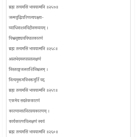
ब्रह्म तत्त्वमसि भावयात्मनि ॥२५७॥
जन्मवृद्धिपरिणत्यपक्षय-
व्याधिनाशनविहीनमव्ययम् ।
विश्वसृष्ट्यवविघातकारणं
ब्रह्म तत्त्वमसि भावयात्मनि ॥२५८॥
अस्तभेदमनपास्तलक्षणं
निस्तरङ्गजलराशिनिश्चलम् ।
नित्यमुक्तमविभक्तमूर्ति यद्
ब्रह्म तत्त्वमसि भावयात्मनि ॥२५९॥
एकमेव सदनेककारणं
कारणान्तरनिरास्यकारणम् ।
कार्यकारणविलक्षणं स्वयं
ब्रह्म तत्त्वमसि भावयात्मनि ॥२६०॥