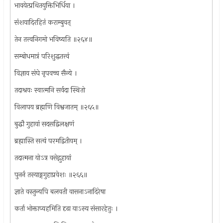
भावयेत्प्रथितयुक्तिभिर्धिया ।
संशयादिरहितं कराम्बुवत्
तेन तत्त्वनिगमो भविष्यति ॥२६४॥
सम्बोधमात्रं परिशुद्धतत्त्वं
विज्ञाय संघे नृपवच्च सैन्ये ।
तदाश्रयः स्वात्मनि सर्वदा स्थितो
विलापय ब्रह्मणि विश्वजातम् ॥२६५॥
बुद्धौ गुहायां सदसद्विलक्षणं
ब्रह्मास्ति सत्यं परमद्वितीयम् ।
तदात्मना योऽत्र वसेद्गुहायां
पुनर्न तस्याङ्गगुहाप्रवेशः ॥२६६॥
ज्ञाते वस्तुन्यपि बलवती वासनाऽनादिरेषा
कर्ता भोक्ताप्यहमिति दृढा याऽस्य संसारहेतुः ।