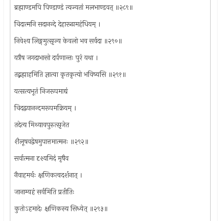
ब्रह्माण्डमपि पिण्डाण्डं त्यज्यतां मलभाण्डवत् ॥२८९॥
चिदात्मनि सदानन्दे देहारूढामहंधियम् ।
निवेश्य लिङ्गमुत्सृज्य केवलो भव सर्वदा ॥२९०॥
यत्रैष जगदाभासो दर्पणान्तः पुरं यथा ।
तद्ब्रह्माहमिति ज्ञात्वा कृतकृत्यो भविष्यसि ॥२९१॥
यत्सत्यभूतं निजरूपमाद्यं
चिदद्वयानन्दमरूपमक्रियम् ।
तदेत्य मिथ्यावपुरुत्सृजेत
शैलूषवद्वेषमुपात्तमात्मनः ॥२९२॥
सर्वात्मना दृश्यमिदं मृषैव
नैवाहमर्थः क्षणिकत्वदर्शनात् ।
जानाम्यहं सर्वमिति प्रतीतिः
कुतोऽहमादेः क्षणिकस्य सिध्येत् ॥२९३॥