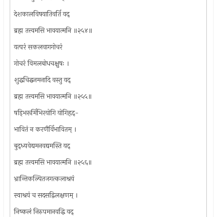
देशकालविषयातिवर्ति यद्
ब्रह्म तत्त्वमसि भावयात्मनि ॥२५४॥
यत्परं सकलवागगोचरं
गोचरं विमलबोधचक्षुषः ।
शुद्धचिद्घनमनादि वस्तु यद्
ब्रह्म तत्त्वमसि भावयात्मनि ॥२५५॥
षड्भिरूर्मिभिरयोगि योगिहृद्-
भावितं न करणैर्विभावितम् ।
बुद्ध्यवेद्यमनवद्यमस्ति यद्
ब्रह्म तत्त्वमसि भावयात्मनि ॥२५६॥
भ्रान्तिकल्पितजगत्कलाश्रयं
स्वाश्रयं च सदसद्विलक्षणम् ।
निष्कलं निरुपमानवद्धि यद्