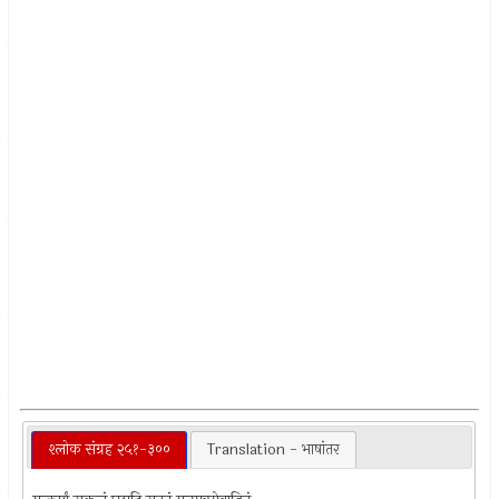
श्लोक संग्रह २५१-३००
Translation - भाषांतर