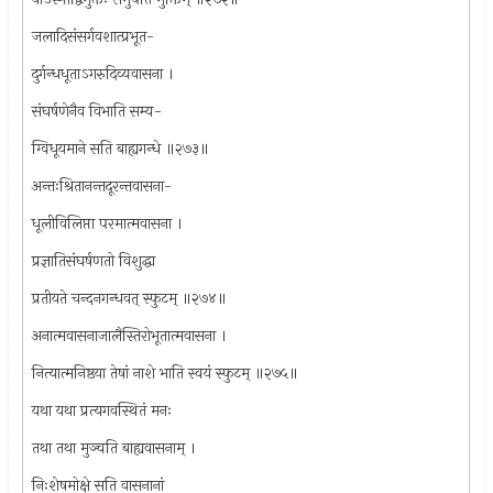
जलादिसंसर्गवशात्प्रभूत-
दुर्गन्धधूताऽगरुदिव्यवासना ।
संघर्षणेनैव विभाति सम्य-
ग्विधूयमाने सति बाह्यगन्धे ॥२७३॥
अन्तःश्रितानन्तदूरन्तवासना-
धूलीविलिप्ता परमात्मवासना ।
प्रज्ञातिसंघर्षणतो विशुद्धा
प्रतीयते चन्दनगन्धवत् स्फुटम् ॥२७४॥
अनात्मवासनाजालैस्तिरोभूतात्मवासना ।
नित्यात्मनिष्ठया तेषां नाशे भाति स्वयं स्फुटम् ॥२७५॥
यथा यथा प्रत्यगवस्थितं मनः
तथा तथा मुञ्चति बाह्यवासनाम् ।
निःशेषमोक्षे सति वासनानां