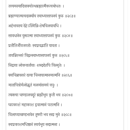
तत्त्वमस्यादिवाक्योत्थब्रह्मात्मैकत्वबोधतः ।
ब्रह्मण्यात्मत्वदार्ढ्याय स्वाध्यासापनयं कुरु ॥२८३॥
अहंभावस्य देहेऽस्मिन्निःशेषविलयावधि ।
सावधानेन युक्तात्मा स्वाध्यासापनयं कुरु ॥२८४॥
प्रतीतिर्जीवजगतोः स्वप्नवद्भाति यावता ।
तावन्निरन्तरं विद्वन्स्वाध्यासापनयं कुरु ॥२८५॥
निद्राया लोकवार्तायाः शब्दादेरपि विस्मृतेः ।
क्वचिन्नावसरं दत्त्वा चिन्तयात्मानमात्मनि ॥२८६॥
मातापित्रोर्मलोद्भूतं मलमांसमयं वपुः ।
त्यक्त्वा चाण्डालवद्दूरं ब्रह्मीभूय कृती भव ॥२८७॥
घटाकाशं महाकाश इवात्मानं परात्मनि ।
विलाप्याखण्डभावेन तूष्णी भव सदा मुने ॥२८८॥
स्वप्रकाशमधिष्ठानं स्वयंभूय सदात्मना ।