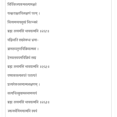
निर्विकल्पकमनल्पमक्षरं
यत्क्षराक्षरविलक्षणं परम् ।
नित्यमव्ययसुखं निरञ्जनं
ब्रह्म तत्त्वमसि भावयात्मनि ॥२६१॥
यद्विभाति सदनेकधा भ्रमा-
न्नामरूपगुणविक्रियात्मना ।
हेमवत्स्वयमविक्रियं सदा
ब्रह्म तत्त्वमसि भावयात्मनि ॥२६२॥
यच्चकास्त्यनपरं परात्परं
प्रत्यगेकरसमात्मलक्षणम् ।
सत्यचित्सुखमनन्तमव्ययं
ब्रह्म तत्त्वमसि भावयात्मनि ॥२६३॥
उक्तमर्थमिममात्मनि स्वयं