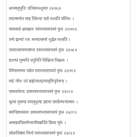
आत्मानुभूतिः प्रतिबन्धशून्या ॥२७६॥
स्वात्मन्येव सदा स्थित्वा मनो नश्यति योगिनः ।
वासनानां क्षयश्चातः स्वाध्यासापनयं कुरु ॥२७७॥
तमो द्वाभ्यां रजः सत्त्वात्सत्त्वं शुद्धेन नश्यति ।
तस्मात्सत्त्वमवष्टभ्य स्वाध्यासापनयं कुरु ॥२७८॥
प्रारब्धं पुष्यति वपुरिति निश्चित्य निश्चलः ।
धैर्यमालम्ब्य यत्नेन स्वाध्यासापनयं कुरु ॥२७९॥
नाहं जीवः परं ब्रह्मेत्यतद्व्यावृत्तिपूर्वकम् ।
वासनावेगतः प्राप्तस्वाध्यासापनयं कुरु ॥२८०॥
श्रुत्या युक्त्या स्वानुभूत्या ज्ञात्वा सार्वात्म्यमात्मनः ।
क्वचिदाभासतः प्राप्तस्वाध्यासापनयं कुरु ॥२८१॥
अनादानविसर्गाभ्यामीषन्नास्ति क्रिया मुनेः ।
तदेकनिष्ठया नित्यं स्वाध्यासापनयं कुरु ॥२८२॥