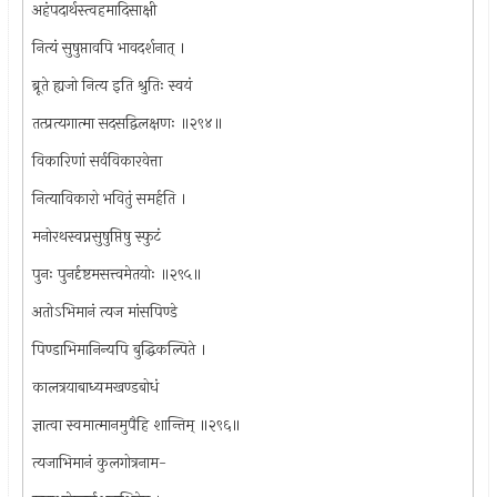
अहंपदार्थस्त्वहमादिसाक्षी
नित्यं सुषुप्तावपि भावदर्शनात् ।
ब्रूते ह्यजो नित्य इति श्रुतिः स्वयं
तत्प्रत्यगात्मा सदसद्विलक्षणः ॥२९४॥
विकारिणां सर्वविकारवेत्ता
नित्याविकारो भवितुं समर्हति ।
मनोरथस्वप्नसुषुप्तिषु स्फुटं
पुनः पुनर्दृष्टमसत्त्वमेतयोः ॥२९५॥
अतोऽभिमानं त्यज मांसपिण्डे
पिण्डाभिमानिन्यपि बुद्धिकल्पिते ।
कालत्रयाबाध्यमखण्डबोधं
ज्ञात्वा स्वमात्मानमुपैहि शान्तिम् ॥२९६॥
त्यजाभिमानं कुलगोत्रनाम-