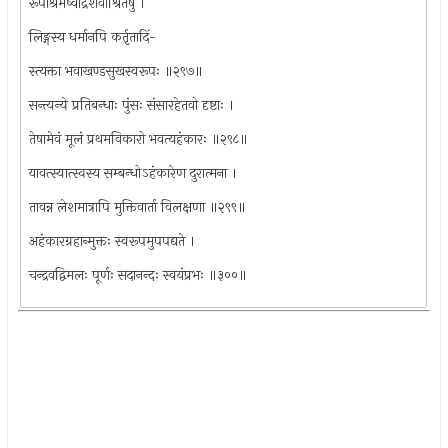
रूपाश्रमेष्वार्द्रशवाश्रितेषु ।
लिङ्गस्य धर्मानपि कर्तृतादिं-
स्त्यक्ता भवाखण्डसुखस्वरूपः ॥२९७॥
सन्त्यन्ये प्रतिबन्धाः पुंसः संसारहेतवो दृष्टाः ।
तेषामेवं मूलं प्रथमविकारो भवत्यहंकारः ॥२९८॥
यावत्स्यात्स्वस्य सम्बन्धोऽहंकारेण दुरात्मना ।
तावन्न लेशमात्रापि मुक्तिवार्ता विलक्षणा ॥२९९॥
अहंकारग्रहान्मुक्तः स्वरूपमुपपद्यते ।
चन्द्रवद्विमलः पूर्णः सदानन्दः स्वयंप्रभः ॥३००॥