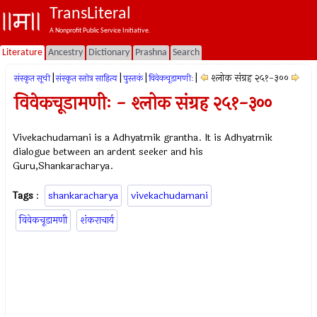
TransLiteral
A Nonprofit Public Service Initiative.
Literature
Ancestry
Dictionary
Prashna
Search
|
|
|
|
श्लोक संग्रह २५१-३००
संस्कृत सूची
संस्कृत स्तोत्र साहित्य
पुस्तकं
विवेकचूडामणीः
विवेकचूडामणीः - श्लोक संग्रह २५१-३००
Vivekachudamani is a Adhyatmik grantha. It is Adhyatmik
dialogue between an ardent seeker and his
Guru,Shankaracharya.
Tags
:
shankaracharya
vivekachudamani
विवेकचूडामणी
शंकराचार्य