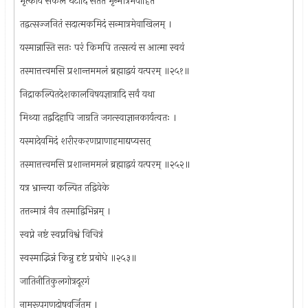
मृत्कार्यं सकलं घटादि सततं मृन्मात्रमेवाहितं
तद्वत्सज्जनितं सदात्मकमिदं सन्मात्रमेवाखिलम् ।
यस्मान्नास्ति सतः परं किमपि तत्सत्यं स आत्मा स्वयं
तस्मात्तत्त्वमसि प्रशान्तममलं ब्रह्माद्वयं यत्परम् ॥२५१॥
निद्राकल्पितदेशकालविषयज्ञात्रादि सर्वं यथा
मिथ्या तद्वदिहापि जाग्रति जगत्स्वाज्ञानकार्यत्वतः ।
यस्मादेवमिदं शरीरकरणप्राणाहमाद्यप्यसत्
तस्मात्तत्त्वमसि प्रशान्तममलं ब्रह्माद्वयं यत्परम् ॥२५२॥
यत्र भ्रान्त्या कल्पित तद्विवेके
तत्तन्मात्रं नैव तस्माद्विभिन्नम् ।
स्वप्ने नष्टं स्वप्नविश्वं विचित्रं
स्वस्माद्भिन्नं किन्नु दृष्टं प्रबोधे ॥२५३॥
जातिनीतिकुलगोत्रदूरगं
नामरूपगुणदोषवर्जितम् ।