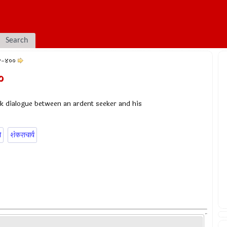
Search
५१-४००
०
k dialogue between an ardent seeker and his
ी
शंकराचार्य