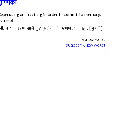
ुण्णिका
Reperusing and reciting in order to commit to memory,
conning.
त्री.
आठवण राहण्यासाठीं पुन्हां पुन्हां वाचणें , म्हणणें ; घोकंपट्टी . [ गुणणें ]
RANDOM WORD
SUGGEST A NEW WORD!