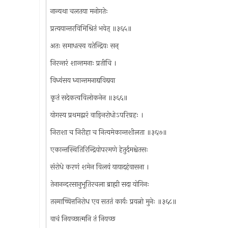
नान्यथा चलतया मनोगतेः
प्रत्ययान्तरविमिश्रितं भवेत् ॥३६५॥
अतः समाधत्स्व यतेन्द्रियः सन्
निरन्तरं शान्तमनाः प्रतीचि ।
विध्वंसय ध्वान्तमनाद्यविद्यया
कृतं सदेकत्वविलोकनेन ॥३६६॥
योगस्य प्रथमद्वारं वाङ्निरोधोऽपरिग्रहः ।
निराशा च निरीहा च नित्यमेकान्तशीलता ॥३६७॥
एकान्तस्थितिरिन्द्रियोपरमणे हेतुर्दमश्चेतसः
संरोधे करणं शमेन विलयं यायादहंवासना ।
तेनानन्दरसानुभूतिरचला ब्राह्मी सदा योगिनः
तस्माच्चित्तनिरोध एव सततं कार्यः प्रयत्नो मुनेः ॥३६८॥
वाचं नियच्छात्मनि तं नियच्छ