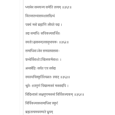
ध्यानेन सन्त्यज्य समेति तत्त्वम् ॥३६१॥
निरन्तराभ्यासवशात्तदित्थं
पक्वं मनो ब्रह्मणि लीयते यदा ।
तदा समाधिः सविकल्पवर्जितः
स्वतोऽद्वयानन्दरसानुभावकः ॥३६२॥
समाधिनाऽनेन समस्तवासना-
ग्रन्थेर्विनाशोऽखिलकर्मनाशः ।
अन्तर्बहिः सर्वत एव सर्वदा
स्वरूपविस्फूर्तिरयत्नतः स्यात् ॥३६३॥
श्रुतेः शतगुणं विद्यान्मननं मननादपि ।
निदिध्यासं लक्षगुणमनन्तं निर्विकल्पकम् ॥३६४॥
निर्विकल्पकसमाधिना स्फुटं
ब्रह्मतत्त्वमवगम्यते ध्रुवम्