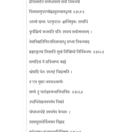
प्रविलसति समाधावस्य सर्वो विकल्पो
विलयनमुपगच्छेद्वस्तुतत्त्वावधृत्या ॥३५४॥
शान्तो दान्तः परमुपरतः क्षान्तियुक्तः समाधिं
कुर्वन्नित्यं कलयति यतिः स्वस्य सर्वात्मभावम् ।
तेनाविद्यातिमिरजनितान्साधु दग्ध्वा विकल्पान्
ब्रह्माकृत्या निवसति सुखं निष्क्रियो निर्विकल्पः ॥३५५॥
समाहिता ये प्रविलाप्य बाह्यं
श्रोत्रादि चेतः स्वमहं चिदात्मनि ।
त एव मुक्ता भवपाशबन्धैः
नान्ये तु पारोक्ष्यकथाभिधायिनः ॥३५६॥
उपाधिभेदात्स्वयमेव भिद्यते
चोपाध्यपोहे स्वयमेव केवलः ।
तस्मादुपाधेर्विलयाय विद्वान्