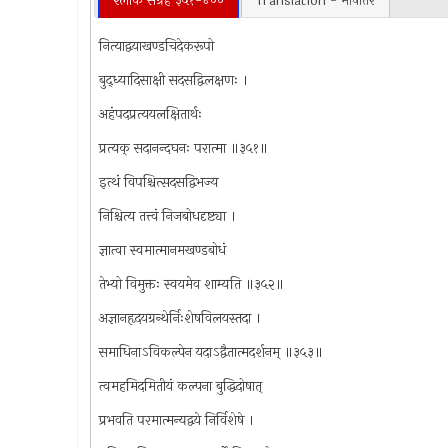
श्लोक संग्रह ३५१-४००
Translation - भाषांतर
नित्याद्वयाखण्डचिदेकरूपो
बुद्ध्यादिसाक्षी सदसद्विलक्षणः ।
अहंपदप्रत्ययलक्षितार्थः
प्रत्यक् सदानन्दघनः परात्मा ॥३५१॥
इत्थं विपश्चित्सदसद्विभज्य
निश्चित्य तत्त्वं निजबोधदृष्ट्या ।
ज्ञात्वा स्वमात्मानमखण्डबोधं
तेभ्यो विमुक्तः स्वयमेव शाम्यति ॥३५२॥
अज्ञानहृदयग्रन्थेर्निःशेषविलयस्तदा ।
समाधिनाऽविकल्पेन यदाऽद्वैतात्मदर्शनम् ॥३५३॥
त्वमहमिदमितीयं कल्पना बुद्धिदोषात्
प्रभवति परमात्मन्यद्वये निर्विशेषे ।