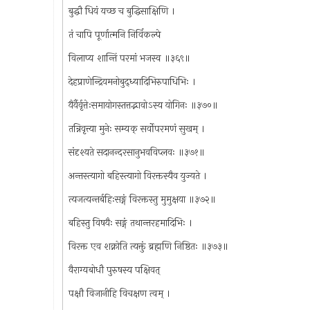
बुद्धौ धियं यच्छ च बुद्धिसाक्षिणि ।
तं चापि पूर्णात्मनि निर्विकल्पे
विलाप्य शान्तिं परमां भजस्व ॥३६९॥
देहप्राणेन्द्रियमनोबुद्ध्यादिभिरुपाधिभिः ।
यैर्यैर्वृत्तेःसमायोगस्तत्तद्भावोऽस्य योगिनः ॥३७०॥
तन्निवृत्त्या मुनेः सम्यक् सर्वोपरमणं सुखम् ।
संदृश्यते सदानन्दरसानुभवविप्लवः ॥३७१॥
अन्तस्त्यागो बहिस्त्यागो विरक्तस्यैव युज्यते ।
त्यजत्यन्तर्बहिःसङ्गं विरक्तस्तु मुमुक्षया ॥३७२॥
बहिस्तु विषयैः सङ्गं तथान्तरहमादिभिः ।
विरक्त एव शक्नोति त्यक्तुं ब्रह्मणि निष्ठितः ॥३७३॥
वैराग्यबोधौ पुरुषस्य पक्षिवत्
पक्षौ विजानीहि विचक्षण त्वम् ।