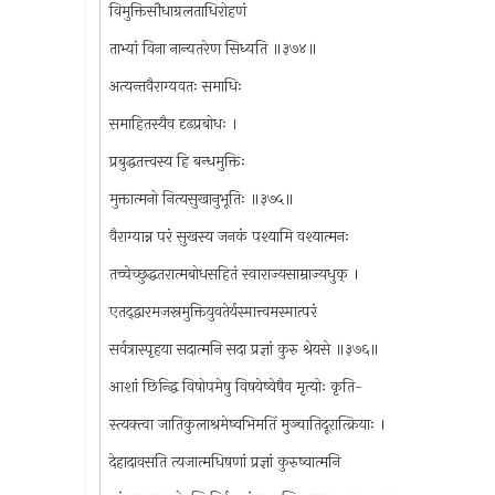
विमुक्तिसौधाग्रलताधिरोहणं
ताभ्यां विना नान्यतरेण सिध्यति ॥३७४॥
अत्यन्तवैराग्यवतः समाधिः
समाहितस्यैव दृढप्रबोधः ।
प्रबुद्धतत्त्वस्य हि बन्धमुक्तिः
मुक्तात्मनो नित्यसुखानुभूतिः ॥३७५॥
वैराग्यान्न परं सुखस्य जनकं पश्यामि वश्यात्मनः
तच्चेच्छुद्धतरात्मबोधसहितं स्वाराज्यसाम्राज्यधुक् ।
एतद्द्वारमजस्रमुक्तियुवतेर्यस्मात्त्वमस्मात्परं
सर्वत्रास्पृहया सदात्मनि सदा प्रज्ञां कुरु श्रेयसे ॥३७६॥
आशां छिन्द्धि विषोपमेषु विषयेष्वेषैव मृत्योः कृति-
स्त्यक्त्वा जातिकुलाश्रमेष्वभिमतिं मुञ्चातिदूरात्क्रियाः ।
देहादावसति त्यजात्मधिषणां प्रज्ञां कुरुष्वात्मनि