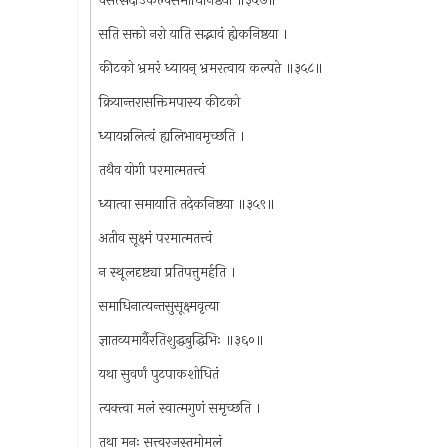
वसेत्सदाऽकल्पसमाधिनिष्ठया ॥३५७॥
सति सक्तो नरो याति सद्भावं ह्येकनिष्ठया ।
कीटको भ्रमरं ध्यायन् भ्रमरत्वाय कल्पते ॥३५८॥
क्रियान्तरासक्तिमपास्य कीटको
ध्यायन्नलित्वं ह्यलिभावमृच्छति ।
तथैव योगी परमात्मतत्त्वं
ध्यात्वा समायाति तदेकनिष्ठया ॥३५९॥
अतीव सूक्ष्मं परमात्मतत्त्वं
न स्थूलदृष्ट्या प्रतिपत्तुमर्हति ।
समाधिनात्यन्तसुसूक्ष्मवृत्या
ज्ञातव्यमार्यैरतिशुद्धबुद्धिभिः ॥३६०॥
यथा सुवर्णं पुटपाकशोधितं
त्यक्त्वा मलं स्वात्मगुणं समृच्छति ।
तथा मनः सत्त्वरजस्तमोमलं