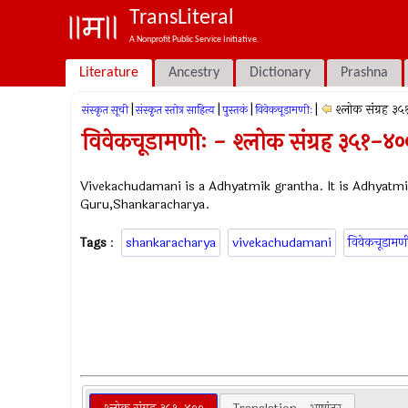
TransLiteral
A Nonprofit Public Service Initiative.
Literature
Ancestry
Dictionary
Prashna
|
|
|
|
श्लोक संग्रह ३
संस्कृत सूची
संस्कृत स्तोत्र साहित्य
पुस्तकं
विवेकचूडामणीः
विवेकचूडामणीः - श्लोक संग्रह ३५१-४०
Vivekachudamani is a Adhyatmik grantha. It is Adhyatmi
Guru,Shankaracharya.
Tags
:
shankaracharya
vivekachudamani
विवेकचूडामण