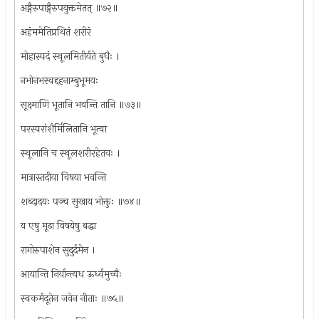
अङ्गैरुपाङ्गैरुपयुक्तमेतत् ॥७२॥
अहंममेतिप्रथितं शरीरं
मोहास्पदं स्थूलमितीर्यते बुधैः ।
नभोनभस्वद्दहनाम्बुभूमयः
सूक्ष्माणि भूतानि भवन्ति तानि ॥७३॥
परस्परांशैर्मिलितानि भूत्वा
स्थूलानि च स्थूलशरीरहेतवः ।
मात्रास्तदीया विषया भवन्ति
शब्दादयः पञ्च सुखाय भोक्तुः ॥७४॥
य एषु मूढा विषयेषु बद्धा
रागोरुपाशेन सुदुर्दमेन ।
आयान्ति निर्यान्त्यध ऊर्ध्वमुच्चैः
स्वकर्मदूतेन जवेन नीताः ॥७५॥