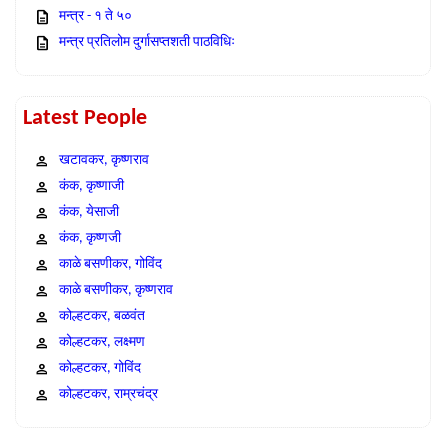
मन्त्र - १ ते ५०
मन्त्र प्रतिलोम दुर्गासप्तशती पाठविधिः
Latest People
खटावकर, कृष्णराव
कंक, कृष्णाजी
कंक, येसाजी
कंक, कृष्णजी
काळे बसणीकर, गोविंद
काळे बसणीकर, कृष्णराव
कोल्हटकर, बळवंत
कोल्हटकर, लक्ष्मण
कोल्हटकर, गोविंद
कोल्हटकर, राम्रचंद्र