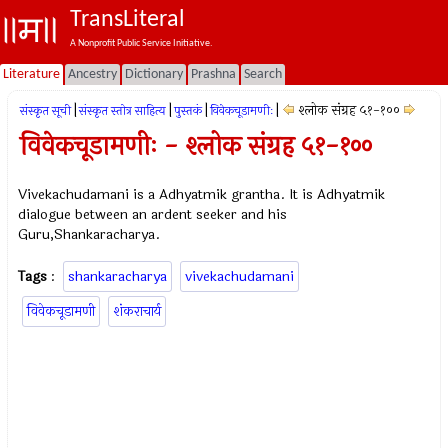
TransLiteral
A Nonprofit Public Service Initiative.
Literature
Ancestry
Dictionary
Prashna
Search
|
|
|
|
श्लोक संग्रह ५१-१००
संस्कृत सूची
संस्कृत स्तोत्र साहित्य
पुस्तकं
विवेकचूडामणीः
विवेकचूडामणीः - श्लोक संग्रह ५१-१००
Vivekachudamani is a Adhyatmik grantha. It is Adhyatmik
dialogue between an ardent seeker and his
Guru,Shankaracharya.
Tags
:
shankaracharya
vivekachudamani
विवेकचूडामणी
शंकराचार्य