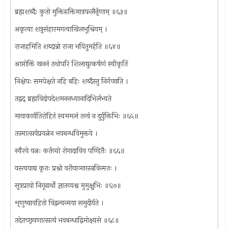
ब्रह्मशब्दैः कुतो मुक्तिरुक्तिमात्रफलैर्नृणाम् ॥६३॥
अकृत्वा शत्रुसंहारमगत्वाखिलभूश्रियम् ।
राजाहमिति शब्दान्नो राजा भवितुमर्हति ॥६४॥
आप्तोक्तिं खननं तथोपरि शिलाद्युत्कर्षणं स्वीकृतिं
निक्षेपः समपेक्षते नहि बहिः शब्दैस्तु निर्गच्छति ।
तद्वद्‍ ब्रह्मविदोपदेशमननध्यानादिभिर्लभ्यते
मायाकार्यतिरोहितं स्वममलं तत्त्वं न दुर्युक्तिभिः ॥६५॥
तस्मात्सर्वप्रयत्नेन भवबन्धविमुक्तये ।
स्वैरवे यत्नः कर्तव्यो रोगादाविव पण्डितैः ॥६६॥
यस्त्वयाद्य कृतः प्रश्नो वरीयाञ्छास्त्रविन्मतः ।
सूत्रप्रायो निगूढार्थो ज्ञातव्यश्च मुमुक्षुभिः ॥६७॥
शृणुष्वावहितो विद्वन्यन्मया समुदीर्यते ।
तदेतच्छ्रवणात्सत्यं भवबन्धाद्विमोक्ष्यसे ॥६८॥