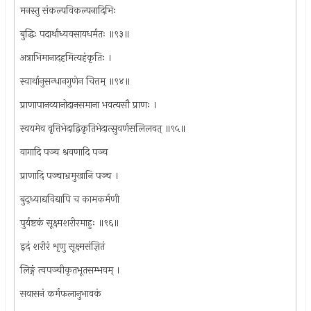
मनस्तु संकल्पविकल्पनादिभिः
बुद्धिः पदार्थाध्यवसायधर्मतः ॥९३॥
अत्राभिमानादहमित्यहंकृतिः ।
स्वार्थानुसन्धानगुणेन चित्तम् ॥९४॥
प्राणापानव्यानोदानसमाना भवत्यसौ प्राणः ।
स्वयमेव वृत्तिभेदाद्विकृतिभेदात्सुवर्णसलिलवत् ॥९५॥
वागादि पञ्च श्रवणादि पञ्च
प्राणादि पञ्चाभ्रमुखानि पञ्च ।
बुद्ध्याद्यविद्यापि च कामकर्मणी
पुर्यष्टकं सूक्ष्मशरीरमाहुः ॥९६॥
इदं शरीरं शृणु सूक्ष्मसंज्ञितं
लिङ्गं त्वपञ्चीकृतभूतसम्भवम् ।
सवासनं कर्मफलानुभावकं