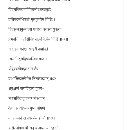
विषमविषयमार्गैर्गच्छतोऽनच्छबुद्धेः
प्रतिपदमभियातो मृत्युरप्येष विद्धि ।
हितसुजनगुरूक्त्या गच्छतः स्वस्य युक्त्या
प्रभवति फलसिद्धिः सत्यमित्येव विद्धि ॥८१॥
मोक्षस्य कांक्षा यदि वै तवास्ति
त्यजातिदूराद्विषयान्विषं यथा ।
पीयूषवत्तोषदयाक्षमार्जव-
प्रशान्तिदान्तीर्भज नित्यमादरात् ॥८२॥
अनुक्षणं यत्परिहृत्य कृत्य-
मनाद्यविद्याकृतबन्धमोक्षणम् ।
देहः परार्थोऽयममुष्य पोषणे
यः सज्जते स स्वमनेन हन्ति ॥८३॥
शरीरपोषणार्थी सन् य आत्मानं दिदृक्षति ।