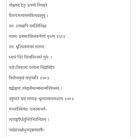
मोक्षस्य हेतुः प्रथमो निगद्यते
वैराग्यमत्यन्तमनित्यवस्तुषु ।
ततः शमश्चापि दमस्तितिक्षा
न्यासः प्रसक्ताखिलकर्मणां भृशम् ॥६९॥
ततः श्रृतिस्तन्मननं सतत्त्व-
ध्यानं चिरं नित्यनिरन्तरं मुनेः ।
ततोऽविकल्पं परमेत्य विद्वानिहैव
निर्वाणसुखं समृच्छति ॥७०॥
यद्बोद्धव्यं तवेदानीमात्मानात्मविवेचनम् ।
तदुच्यते मया सम्यक् श्रुत्वात्मन्यवधारय ॥७१॥
मज्जास्थिमेदः पलरक्तचर्म-
त्वगाह्वयैर्धातुभिरेभिरन्वितम् ।
पादोरुवक्षोभुजपृष्ठमस्तकैः