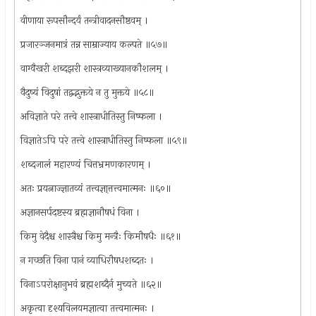
वीणाया रूपसौन्दर्यं तन्त्रीवादनसौष्ठवम् ।
प्रजारञ्जनमात्रं तन्न साम्राज्याय कल्पते ॥५७॥
वाग्वैखरी शब्दझरी शास्त्रव्याख्यानकौशलम् ।
वैदुष्यं विदुषां तद्वद्भुक्तये न तु मुक्तये ॥५८॥
अविज्ञाते परे तत्त्वे शास्त्राधीतिस्तु निष्फला ।
विज्ञातेऽपि परे तत्त्वे शास्त्राधीतिस्तु निष्फला ॥५९॥
शब्दजालं महारण्यं चित्तभ्रमणकारणम् ।
अतः प्रयत्नाज्ज्ञातव्यं तत्त्वज्ञा्त्तत्त्वमात्मनः ॥६०॥
अज्ञानसर्पदष्टस्य ब्रह्मज्ञानौषधं विना ।
किमु वेदैश्च शास्त्रैश्च किमु मन्त्रैः किमौषधैः ॥६१॥
न गच्छति विना पानं व्याधिरौषधशब्दतः ।
विनाऽपरोक्षानुभवं ब्रह्मशब्दैर्न मुच्यते ॥६२॥
अकृत्वा दृश्यविलयमज्ञात्वा तत्त्वमात्मनः ।