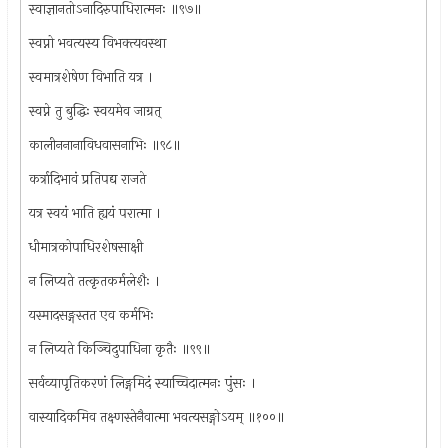
स्वाज्ञानतोऽनादिरुपाधिरात्मनः ॥९७॥
स्वप्नो भवत्यस्य विभक्त्यवस्था
स्वमात्रशेषेण विभाति यत्र ।
स्वप्ने तु बुद्धिः स्वयमेव जाग्रत्
कालीननानाविधवासनाभिः ॥९८॥
कर्त्रादिभावं प्रतिपद्य राजते
यत्र स्वयं भाति ह्ययं परात्मा ।
धीमात्रकोपाधिरशेषसाक्षी
न लिप्यते तत्कृतकर्मलेशैः ।
यस्मादसङ्गस्तत एव कर्मभिः
न लिप्यते किञ्चिदुपाधिना कृतैः ॥९९॥
सर्वव्यापृतिकरणं लिङ्गमिदं स्याच्चिदात्मनः पुंसः ।
वास्यादिकमिव तक्ष्णस्तेनैवात्मा भवत्यसङ्गोऽयम् ॥१००॥