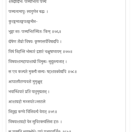
शब्दादिभिः पञ्चभिरेव पञ्च
पञ्चत्वमापुः स्वगुणेन बद्धः ।
कुरङ्गमातङ्गपतङ्गमीन-
भृङ्गा नरः पञ्चभिरञ्चितः किम् ॥७६॥
दोषेण तीव्रो विषयः कृष्णसर्पविषादपि ।
विषं निहन्ति भोक्तारं द्रष्टारं चक्षुषाप्ययम् ॥७७॥
विषयाशामहापाशाद्यो विमुक्तः सुदुस्त्यजात् ।
स एव कल्पते मुक्त्यै नान्यः षट्शास्त्रवेद्यपि ॥७८॥
आपातवैराग्यवतो मुमुक्षून्
भवाब्धिपारं प्रति यातुमुद्यतान् ।
आशाग्रहो मज्जयतेऽन्तराले
निगृह्य कण्ठे विनिवर्त्य वेगात् ॥७९॥
विषयाशाग्रहो येन सुविरक्त्यसिना हतः ।
स गच्छति भवाम्भोधेः पारं प्रत्यूहवर्जितः ॥८०॥