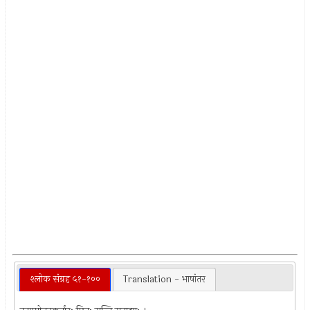
श्लोक संग्रह ५१-१००
Translation - भाषांतर