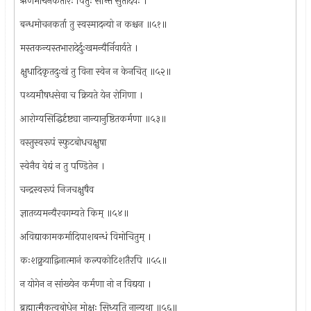
ऋणमोचनकर्तारः पितुः सन्ति सुतादयः ।
बन्धमोचनकर्ता तु स्वस्मादन्यो न कश्चन ॥५१॥
मस्तकन्यस्तभारादेर्दुःखमन्यैर्निवार्यते ।
क्षुधादिकृतदुःखं तु विना स्वेन न केनचित् ॥५२॥
पथ्यमौषधसेवा च क्रियते येन रोगिणा ।
आरोग्यसिद्धिर्दृष्ट्या नान्यानुष्ठितकर्मणा ॥५३॥
वस्तुस्वरूपं स्फुटबोधचक्षुषा
स्वेनैव वेद्यं न तु पण्डितेन ।
चन्द्रस्वरूपं निजचक्षुषैव
ज्ञातव्यमन्यैरवगम्यते किम् ॥५४॥
अविद्याकामकर्मादिपाशबन्धं विमोचितुम् ।
कःशक्नुयाद्विनात्मानं कल्पकोटिशतैरपि ॥५५॥
न योगेन न सांख्येन कर्मणा नो न विद्यया ।
ब्रह्मात्मैकत्वबोधेन मोक्षः सिध्यति नान्यथा ॥५६॥