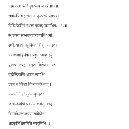
तस्मात्प्रशस्तिर्वपुषोऽस्य जागरे ॥८९॥
सर्वाऽपि बाह्यसंसारः पुरुषस्य यदाश्रयः ।
विद्धि देहमिदं स्थूलं गृहवद्‍ गृहमेधिनः ॥९०॥
स्थूलस्य सम्भवजरामरणानि धर्माः
स्थौल्यादयो बहुविधाः शिशुताद्यवस्थाः ।
वर्णाश्रमादिनियमा बहुधाऽमयः स्युः
पूजावमानबहुमानमुखा विशेषाः ॥९१॥
बुद्धीन्द्रियाणि श्रवणं त्वगक्षि
घ्राणं च जिव्हा विषयावबोधनात् ।
वाक्पाणिपादं गुदमप्युपस्थः
कर्मेन्द्रियाणि प्रवणेन कर्मसु ॥९२॥
निगद्यतेऽन्तःकरणं मनोधीर
अहंकृतिश्चित्तमिति स्ववृत्तिभिः ।