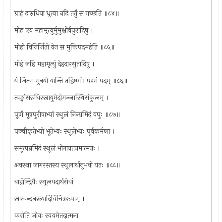
ग्राहं दारुधिया धृत्वा नदि तर्तुं स गच्छति ॥८४॥
मोह एव महामृत्युर्मुमुक्षोर्वपुरादिषु ।
मोहो विनिर्जितो येन स मुक्तिपदमर्हति ॥८५॥
मोहं जहि महामृत्युं देहदारसुतादिषु ।
यं जित्वा मुनयो यान्ति तद्विष्णोः परमं पदम् ॥८६॥
त्वङ्मांसरुधिरस्नायुमेदोमज्जास्थिसंकुलम् ।
पूर्णं मूत्रपुरीषाभ्यां स्थूलं निन्द्यमिदं वपुः ॥८७॥
पञ्चीकृतेभ्यो भूतेभ्यः स्थूलेभ्यः पूर्वकर्मणा ।
समुत्पन्नमिदं स्थूलं भोगायतनमात्मनः ।
अवस्था जागरस्तस्य स्थूलार्थानुभवो यतः ॥८८॥
बाह्येन्द्रियैः स्थूलपदार्थसेवां
स्रक्चन्दनस्त्र्यादिविचित्ररूपाम् ।
करोति जीवः स्वयमेतदात्मना