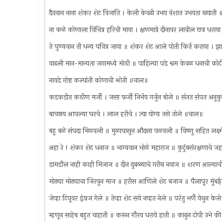
दैववान नाना शंकर शेट विजाति । केली केवढी उभय वंशात उभयता ख्याती ॥ध
ना कळे कोणाला विचित्र हरिची माया । क्षणमात्रे दीनावर लावील छत्र धरा
ते पुण्यवान ती धन्य पवित्र जाया ॥ शंकर शेट आले पोती किर्त कराया । झ
वाढली मान-मान्यता जगामध्ये मोठी ॥ पाहिल्या पडे श्रम केवळ धनाची कोट
नावडे गोष्ट कल्पांती कोणाची ओती ॥चाल॥
कडकडीत कठीण मर्जी । जसा फर्जी निर्भय गर्जुन बोले ॥ संतत संपत अनुकु
बाच्छाय आपल्या घरचे । लाल हरीचे । त्या योग्य तसे तोले ॥चाल॥
बहु बळे संपदा मिळवली ॥ मुळापासून औदसा पळवली ॥ विष्णु सहित लक्
अहा रे ! शंकर शेट धनाज ॥ भाग्यवान भोळे महाराज ॥ कुटुंबसंरक्षणाचे ज
डामडौल नाही काही मिजाज ॥ दीन दुबळ्याचे गरीब नवाज ॥ शरण आल्याची
मोठ्या मोठ्याचा जिरवुन माज ॥ हरीस आणिले शेट बजाज ॥ पैलापूर म
जेव्हा टिपूवर इंग्रज गेले ॥ तेव्हा शेट सवे नव्हत नेले ॥ परंतु भर्णै येथुन
म्हणून साहेब बहुत चाहाती ॥ करून गौरव धरावे हाती ॥ काढुन टोपी उभे 