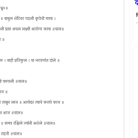
द
्रु०॥
व
या ॥ बाबुल शेटिवर पडली कृपेची छाया ।
.
ाली प्राप्त अचल लक्ष्मी आरोग्य काया ॥चाल॥
ी ॥
ळ । नाही प्रतिकुल । या भरपणांत डोले ॥
ष्मी वळवली ॥चाल॥
हाज ॥
 राखुन लाज ॥ आगोदर त्याचे करावे काज ॥
ुंबईत आज ॥चाल॥
 केले ॥ समय रक्षिले ज्यांनी अशेले ॥चाल॥
की राहती ॥चाल॥