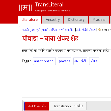
TransLiteral
A Nonprofit Public Service Initiative.
Literature
Ancestry
Dictionary
Prashna
|
|
|
|
|
नाना श
मराठी मुख्य सूची
मराठी साहित्य
गाणी व कविता
अनंत फंदी
पोवाडा
पोवाडा - नाना शंकर शेट
अनंत फंदी या कवीने मराठीत फटका हा काव्यप्रकार, सामान्य जनतेला उपदेश
Tags
:
anant phandi
povada
अनंत फंदी
पोवाडा
नाना शंकर शेट
Translation - भाषांतर