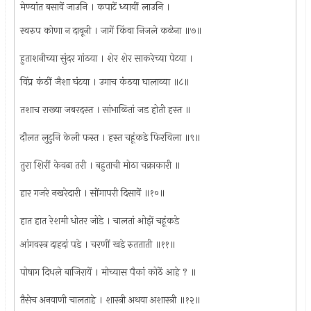
मेण्यांत बसावें जाउनि । कपाटें ध्यावीं लाउनि ।
स्वरुप कोणा न दावूनी । जागें किंवा निजले कळेना ॥७॥
हुताशनीच्या सुंदर गांठया । शेर शेर साकरेच्या पेटया ।
विंप्र कंठीं जैशा घंटया । उगाच कंठया घालाव्या ॥८॥
तशाच राख्या जबरदस्त । सांभाळितां जड होती हस्त ॥
दौलत लुटुनि केली फस्त । हस्त चहूंकडे फिरविला ॥९॥
तुरा शिरीं केवढा तरी । बहुताची मोठा चक्राकारी ॥
हार गजरे नखरेदारी । सोंगापरी दिसावें ॥१०॥
हात हात रेशमी धोतर जोडे । चालतां ओझें चहूंकडे
आंगवस्त्र दाहदां पडे । चरणीं खडे रुतताती ॥११॥
पोषाग दिधले बाजिरायें । मोच्यास पैकां कोठें आहे ? ॥
तैसेच अनवाणी चालताहे । शास्त्री अथवा अशास्त्री ॥१२॥