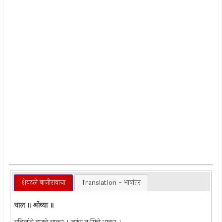
शेवटले बाजीरावाचा
Translation - भाषांतर
चाल ॥ ओंव्या ॥