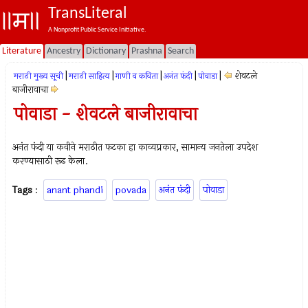
TransLiteral
A Nonprofit Public Service Initiative.
Literature
Ancestry
Dictionary
Prashna
Search
|
|
|
|
|
शेवटले
मराठी मुख्य सूची
मराठी साहित्य
गाणी व कविता
अनंत फंदी
पोवाडा
बाजीरावाचा
पोवाडा - शेवटले बाजीरावाचा
अनंत फंदी या कवीने मराठीत फटका हा काव्यप्रकार, सामान्य जनतेला उपदेश
करण्यासाठी रूढ केला.
Tags
:
anant phandi
povada
अनंत फंदी
पोवाडा