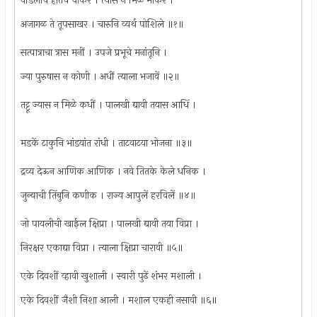
वडिलांचे हातचे चाकर । त्यांस न मिळे भाकर ।
अजागळ ते तूपसाखर । चारुनि व्यर्थ पोशिले ॥१॥
सत्पात्राचा त्रास मनीं । उपजे प्रभूचे मनांतूनि ।
ज्या पुरुषास न कोणी । अधीं त्याला भजावें ॥२॥
तट्टू ज्यास न मिळे कधीं । पालखी द्यावी तयास आधिं ।
मडकें टाकुनि भांडयांत रांधी । ताटवाटया भोजना ॥३॥
द्रव्य देऊन आणिक आणिक । नवे तितके केले धनिक ।
जुन्याची तिंबुनि कणीक । राज्य आपुलें हरविलें ॥४॥
जो पायलीची खाईल क्षिप्रा । पालखी द्यावी तया विप्रा ।
निरक्षर एकाद्या विप्रा । त्याला क्षिप्रा चारावी ॥५॥
एके दिवशीं व्हावी खुशाली । स्वारी पुढें शंभर मशाली ।
एके दिवशीं जैशी निशा आली । मशाल एकही नसावी ॥६॥