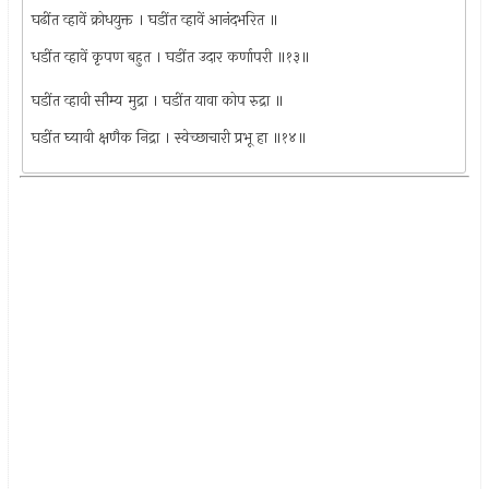
घढींत व्हावें क्रोधयुक्त । घडींत व्हावें आनंदभरित ॥
धडींत व्हावें कृपण बहुत । घडींत उदार कर्णापरी ॥१३॥
घडींत व्हावी सौम्य मुद्रा । घडींत यावा कोप रुद्रा ॥
घडींत घ्यावी क्षणैक निद्रा । स्वेच्छाचारी प्रभू हा ॥१४॥