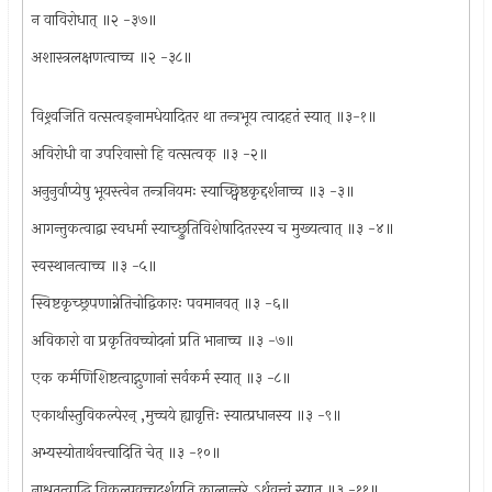
न वाविरोधात् ॥२ -३७॥
अशास्त्रलक्षणत्वाच्च ॥२ -३८॥
विश्र्वजिति वत्सत्वङ्नामधेयादितर था तन्त्रभूय त्वादहतं स्यात् ॥३-१॥
अविरोधी वा उपरिवासो हि वत्सत्वक् ॥३ -२॥
अनुनुर्वाप्येषु भूयस्त्वेन तन्त्रनियमः स्याच्छ्विष्ठकृद्दर्शनाच्च ॥३ -३॥
आगन्तुकत्वाद्वा स्वधर्मा स्याच्छ्रुतिविशेषादितरस्य च मुख्यत्वात् ॥३ -४॥
स्वस्थानत्वाच्च ॥३ -५॥
स्विष्टकृच्छ्रपणान्नेतिचोद्विकारः पवमानवत् ॥३ -६॥
अविकारो वा प्रकृतिवच्चोदनां प्रति भानाच्च ॥३ -७॥
एक कर्मणिशिष्टत्वाद्गुणानां सर्वकर्म स्यात् ॥३ -८॥
एकार्थास्तुविकल्पेरन् ,मुच्चये ह्यावृत्तिः स्यात्प्रधानस्य ॥३ -९॥
अभ्यस्योतार्थवत्त्वादिति चेत् ॥३ -१०॥
नाश्रुतत्वाद्धि विकल्पवच्चदर्शयति कालान्तरे ऽर्थवत्त्वं स्यात् ॥३ -११॥