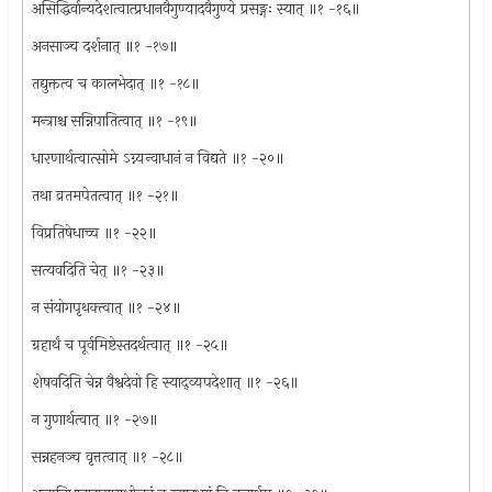
असिद्धिर्वान्यदेशत्वात्प्रधानवैगुण्यादवैगुण्ये प्रसङ्गः स्यात् ॥१ -१६॥
अनसाञ्च दर्शनात् ॥१ -१७॥
तद्युक्तत्व च कालभेदात् ॥१ -१८॥
मन्त्राश्च सन्निपातित्वात् ॥१ -१९॥
धारणार्थत्वात्सोमे ऽग्न्यन्वाधानं न विद्यते ॥१ -२०॥
तथा व्रतमपेतत्वात् ॥१ -२१॥
विप्रतिषेधाच्च ॥१ -२२॥
सत्यवदिति चेत् ॥१ -२३॥
न संयोगपृथक्त्वात् ॥१ -२४॥
ग्रहार्थं च पूर्वमिष्टेस्तदर्थत्वात् ॥१ -२५॥
शेषवदिति चेन्न वैश्वदेवो हि स्याद्व्यपदेशात् ॥१ -२६॥
न गुणार्थत्वात् ॥१ -२७॥
सन्नहनञ्च वृत्तत्वात् ॥१ -२८॥