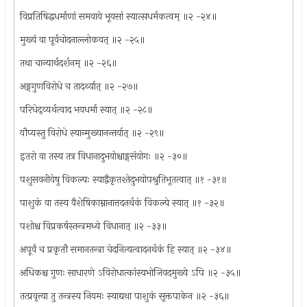
विप्रतिषिद्धधर्माणां समवाये भूयसां स्यात्सधर्मकत्वम् ॥२ -२४॥
मुख्यं वा पूर्वचोदनाल्लोकवत् ॥२ -२५॥
तथा चान्यार्थदर्शनम् ॥२ -२६॥
अङ्गगुणविरोधे च तादर्थ्यात् ॥२ -२७॥
परिधेद्व्यर्थत्वाद भयधर्मा स्यात् ॥२ -२८॥
यौप्यस्तु विरोधे स्यान्मुख्यानन्तर्यात् ॥२ -२९॥
इतरो वा तस्य तत्र विधानादुभयोश्चाङ्गसंयोगः ॥२ -३०॥
पशुसवनीयेषु विकल्पः स्याद्वैकृतश्तेदुभयोपश्रुतिभूतत्वात् ॥१ -३१॥
पाशुकं वा तस्य वैशेषिकाम्नानात्तदनर्थकं विकल्पे स्यात् ॥१ -३२॥
पशोश्च विप्रकर्षस्तन्त्रमध्ये विधानात् ॥२ -३३॥
अपूर्वं च प्रकृतौ समानतन्त्रा चेदनित्यत्वादनर्थकं हि स्यात् ॥२ -३४॥
अधिकश्च गुणः साधारणे ऽविरोधात्कांस्यभोजिवदमुख्ये ऽपि ॥२ -३५॥
तत्प्रवृत्त्या तु तन्त्रस्य नियमः स्याद्यथा पाशुकं सूक्तपाकेन ॥२ -३६॥