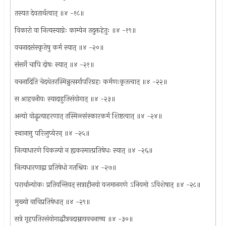
तस्यत देवतार्थत्वात् ॥४ -१८॥
विकारो वा नित्यस्याग्नेः काम्येन तदुक्तहेतुः ॥४ -१९॥
वचनादसंस्कृतेषु कर्म स्यात् ॥४ -२०॥
संसर्गे चापि दोषः स्यात् ॥४ -२१॥
वचनादिति चेदथेतरस्मिन्नुत्सर्गापरिग्रहः कर्मणःकृतत्वात् ॥४ -२२॥
स आहवनीयः स्यादाहुतिसंयोगात् ॥४ -२३॥
अन्यो वोद्धृत्याहरणात् तस्मिन्त्संस्कारकर्म शिष्टत्वात् ॥४ -२४॥
स्थानात्तु परिलुप्येरन् ॥४ -२५॥
नित्याधारणे विकल्पो न ह्यकस्मात्प्रतिषेधः स्यात् ॥४ -२६॥
नित्यधारणाद्वा प्रतिषेधो गतश्रियः ॥४ -२७॥
परार्थान्योकः प्रतियन्तिवत् सत्राहीनयो यजमानगणे ऽनियमो ऽविशेषात् ॥४ -२८॥
मुख्यो वाविप्रतिषेधात् ॥४ -२९॥
सत्रे गृहपतिरसंयोगाद्धौत्रवदाम्नायवचनाच्च ॥४ -३०॥