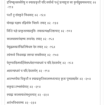
हविष्कृत्सवनीयेषु न स्यात्प्रकृतौ यदि सर्वार्था पशुं प्रत्याहूता सा कुर्याद्वुद्यमानत्वात् ॥२
-११॥
पशौ तु संस्कृते विधानात् ॥२ -१२॥
योगाद्वा यज्ञाय तद्विमोके विसर्गः स्यात् ॥२ -१३॥
निशि यज्ञे प्राकृतस्याप्रवृत्तिः स्यात्प्रत्यक्षशिष्टत्वात् ॥२ -१४॥
कालवाक्यभेदाच्च तन्त्रभेदः स्यात् ॥२ -१५॥
वेद्युद्धननव्रतंविप्रतिषेधात्त देव स्यात् ॥२ -१६॥
तत्रंमध्ये विधानाद्वा तत्तन्त्रा सवनीयवत् ॥२ -१७॥
वेगुण्यादिध्मवर्हिर्नसाधयेदग्न्य्वाधानं च यदि देवतार्थम् ॥२ -१८॥
अग्न्यन्वाधानं च यदि देवतार्थम् ॥२ -१९॥
आरम्भणीया विकृतौ न स्यात्प्रकृतिकालमध्यत्वात् कृता पुमस्तदर्थेन ॥२ -२०॥
सकृदाऽरम्भसंयोगात् ॥२ -२१॥
स्याद्वा कालस्याशेषभूतत्वात् ॥२ -२२॥
आरंभविभागाच्च ॥२ -२३॥