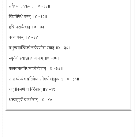
सर्वैः वा तदर्थत्वात् ॥४ -३१॥
विप्रतिषेधे परम् ॥४ -३२॥
हौत्रे परार्थत्वात् ॥४ -३३॥
वचनं परम् ॥४ -३४॥
प्रभुत्वादार्त्विज्यं सर्ववर्णानां स्यात् ॥४ -३५॥
स्मृतेर्वा स्याद्व्राह्मणानाम् ॥४ -३६॥
फलचमसविधानाच्चेतरेषाम् ॥४ -३७॥
सान्नाय्येप्येवं प्रतिषेधः सौमपीयहेतुत्वात् ॥४ -३८॥
चतुर्धाकरणे च विर्देशात् ॥४ -३९॥
अन्वाहहर्ये च दर्शनात् ॥४ -४०॥