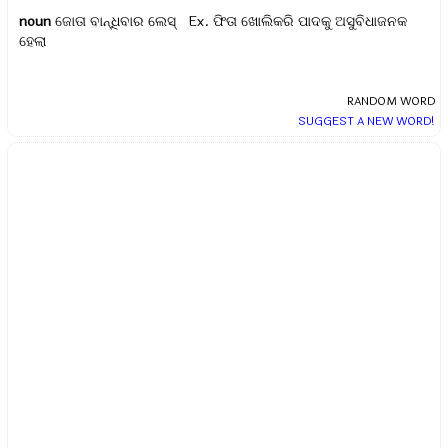
noun
ଜୋତା ବାନ୍ଧିବାର ଲେସ୍ Ex.
ଫିତା ଖୋଲିକରି ପାଦକୁ ଅସୁବିଧାଜନକ
ହେଲା
RANDOM WORD
SUGGEST A NEW WORD!