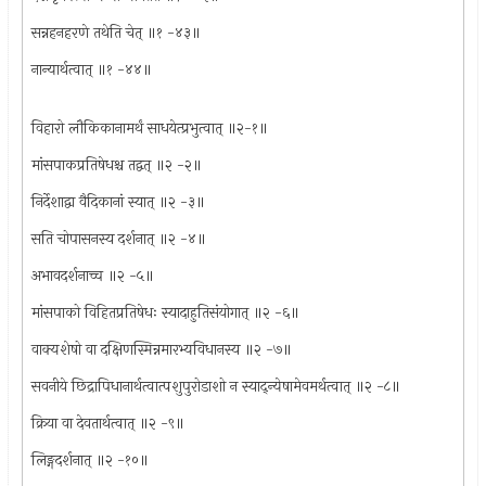
सन्नहनहरणे तथेति चेत् ॥१ -४३॥
नान्यार्थत्वात् ॥१ -४४॥
विहारो लौकिकानामर्थं साधयेत्प्रभुत्वात् ॥२-१॥
मांसपाकप्रतिषेधश्च तद्वत् ॥२ -२॥
निर्देशाद्वा वैदिकानां स्यात् ॥२ -३॥
सति चोपासनस्य दर्शनात् ॥२ -४॥
अभावदर्शनाच्च ॥२ -५॥
मांसपाको विहितप्रतिषेधः स्यादाहुतिसंयोगात् ॥२ -६॥
वाक्यशेषो वा दक्षिणस्मिन्नमारभ्यविधानस्य ॥२ -७॥
सवनीये छिद्रापिधानार्थत्वात्पशुपुरोडाशो न स्याद्न्येषामेवमर्थत्वात् ॥२ -८॥
क्रिया वा देवतार्थत्वात् ॥२ -९॥
लिङ्गदर्शनात् ॥२ -१०॥