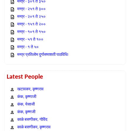
मन्त्र - ३०१ ते ३५०
मन्त्र - २५१ ते ३००
मन्त्र - २०१ ते २५०
मन्त्र - १५१ ते २००
मन्त्र - १०१ ते १५०
मन्त्र - ५१ ते १००
मन्त्र - १ ते ५०
मन्त्र प्रतिलोम दुर्गासप्तशती पाठविधिः
Latest People
खटावकर, कृष्णराव
कंक, कृष्णाजी
कंक, येसाजी
कंक, कृष्णजी
काळे बसणीकर, गोविंद
काळे बसणीकर, कृष्णराव