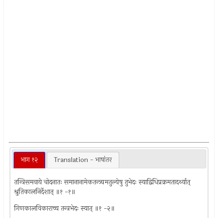
भाग १२
Translation - भाषांतर
तन्त्रिसमवाये चोदनातः समानानामेकतन्त्र्यमतुल्येषु तुभेदः स्याद्विधिप्रक्रमतादर्थ्यात्
श्रुतिकालनिर्देशात् ॥१ -१॥
गिणकालविकाराच्च तन्त्रभेदः स्यात् ॥१ -२॥