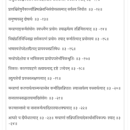
प्रायश्चित्तेषुचैकार्थ्यान्निष्पन्नेनाभिसंयोगस्तस्मात् सर्वस्य निर्घातः ॥३ -१२॥
समुच्चयस्तु दोषार्थः ॥३ -१३॥
मन्त्राणाङ्कर्मसंयोगः स्वधर्मेण प्रयोगः स्याद्धर्मस्य तन्निमित्तत्वात् ॥३ -१४॥
विद्यांप्रतिविधिनाद्वा सर्वकारणं प्रयोगः स्यात् कर्मार्तत्वात् प्रयोगस्य ॥३ -१५॥
भाषास्वरोपदेशादैरवत् प्रायवचनप्रतिषेधः ॥३ -१६॥
मन्त्रोपदेशोवा न भाषिकस्य प्रायोपपत्तेर्भाषिकश्रुतिः ॥३ -१७॥
विकारः कारणाग्रहणे तन्न्यायत्वाद् दृष्टे ऽप्येवम् ॥३ -१८॥
तदुत्पत्तेर्वा प्रवचनलक्षणत्वात् ॥३ -१९॥
मन्त्राणां करणार्थत्वान्मन्त्रान्तेन कर्मादिसन्निपातः स्यात्सर्वस्य वचनार्थत्वात् ॥३ -२०॥
सन्ततवचनाद्धारायामादिसंयोगः ॥३ -२१॥
करमसन्तानो वा नानाकर्मत्वादितरस्याशक्चत्वात् ॥३ -२२॥
आघारे च दीर्घधारत्वात् ॥३ -२३॥ मन्त्राणां सन्निपातित्वादेकार्थानांविकल्पः स्यात् ॥३
-२४॥