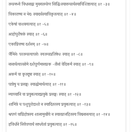
तन्त्रमध्ये विधानाद्वा मुख्यतन्त्रेण सिद्धिःस्यात्तन्त्रार्थस्याविशिष्टत्वात् ॥१ -३॥
विकाराच्च न भेदः स्यादर्थस्याविकृतत्वात् ॥१ -४॥
एकेषां वाशक्यत्वात् ॥१ -५॥
आहोपुरीषकं स्यात् ॥१ -६॥
एकाग्निवच्च दर्शनम् ॥१ -७॥
जैमिनेः परतन्त्रत्वापत्तेः स्वतन्त्रप्रतिषेधः स्यात् ॥१ -८॥
नानार्थत्वात्सोमे दर्शपूर्णमासप्रक -तीनां वेदिकर्म स्यात् ॥१ -९॥
अकर्म वा कृतदूषा स्यात् ॥१ -१०॥
पात्रेषु च प्रसङ्गः स्याद्धोमार्थत्वात् ॥१ -११॥
न्याय्यानि वा प्रयुक्तत्वादप्रयुक्ते प्रसङ्गः स्यात् ॥१ -१२॥
शामित्रे च पशुपुरोडाशो न स्यादितरस्य प्रयुक्तत्वात् ॥१ -१३॥
श्रपणं वाग्निहोत्रस्य शालामुखीये न स्यात्प्राजहितस्य विद्यनानत्वात् ॥१ -१४॥
हविर्धाने निर्वपणार्थं साधयेतां प्रयुक्तत्वात् ॥१ -१५॥