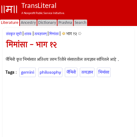
TransLiteral
A Nonprofit Public Service Initiative.
Literature
Ancestry
Dictionary
Prashna
Search
|
|
|
|
भाग १२
संस्कृत सूची
शास्त्रः
तत्वज्ञानम्
मिमांसा
मिमांसा - भाग १२
जैमिनी कृत मिमांसात अतिशय उत्तम रितीने संसारातील तत्वज्ञान सांगितले आहे .
Tags
:
gemini
philosophy
जैमिनी
तत्वज्ञान
मिमांसा