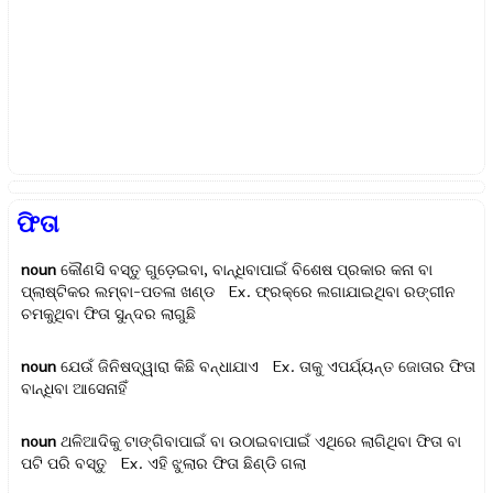
ଫିତା
noun
କୌଣସି ବସ୍ତୁ ଗୁଡ଼େଇବା, ବାନ୍ଧିବାପାଇଁ ବିଶେଷ ପ୍ରକାର କନା ବା
ପ୍ଲାଷ୍ଟିକର ଲମ୍ବା-ପତଳା ଖଣ୍ଡ Ex.
ଫ୍ରକ୍‌‌ରେ ଲଗାଯାଇଥିବା ରଙ୍ଗୀନ
ଚମକୁଥିବା ଫିତା ସୁନ୍ଦର ଲାଗୁଛି
noun
ଯେଉଁ ଜିନିଷଦ୍ୱାରା କିଛି ବନ୍ଧାଯାଏ Ex.
ତାକୁ ଏପର୍ଯ୍ୟନ୍ତ ଜୋତାର ଫିତା
ବାନ୍ଧିବା ଆସେନାହିଁ
noun
ଥଳିଆଦିକୁ ଟାଙ୍ଗିବାପାଇଁ ବା ଉଠାଇବାପାଇଁ ଏଥିରେ ଲାଗିଥିବା ଫିତା ବା
ପଟି ପରି ବସ୍ତୁ Ex.
ଏହି ଝୁଲାର ଫିତା ଛିଣ୍ଡି ଗଲା