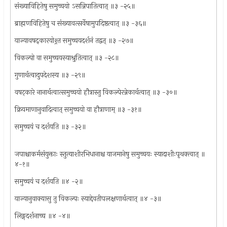
संख्याविहितेषु समुच्चयो ऽसन्निपातित्वात् ॥३ -२५॥
ब्राह्मणविहितेषु च संख्यावत्सर्वेषामुपदिष्ठत्वात् ॥३ -३६॥
याज्यावषद्कारयोश्र्त समुच्चयदर्शनं तद्वत् ॥३ -२७॥
विकल्पो वा समुच्चयस्याश्रुतित्वात् ॥३ -२८॥
गुणार्थत्वादुपदेशस्य ॥३ -२९॥
वषट्कारे नानार्थत्वात्समुच्चयो हौत्रास्तु विकल्पेरन्नेकार्थत्वात् ॥३ -३०॥
क्रियमाणानुवादित्वात् समुच्चयो वा हौत्राणाम् ॥३ -३१॥
समुच्चयं च दर्शयति ॥३ -३२॥
जपाश्चाकर्मसंयुक्ताः स्तुत्याशीरभिधानाश्च याजमानेषु समुच्चयः स्यादाशीःपृथक्त्वात् ॥
४-१॥
समुच्चयं च दर्शयति ॥४ -२॥
याज्यानुवाक्यासु तु विकल्पः स्याद्देवतीपलक्षणार्थत्वात् ॥४ -३॥
लिङ्गदर्शनाच्च ॥४ -४॥