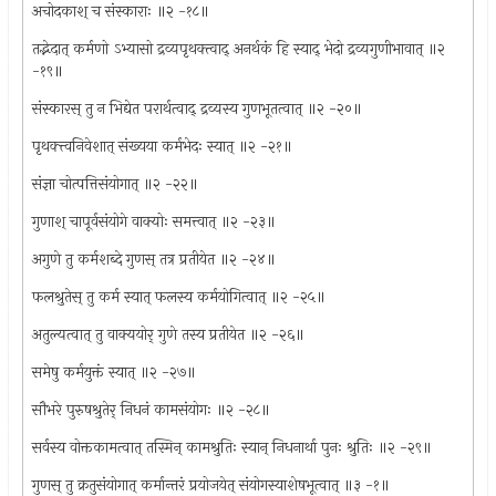
अचोदकाश् च संस्काराः ॥२ -१८॥
तद्भेदात् कर्मणो ऽभ्यासो द्रव्यपृथक्त्वाद् अनर्थकं हि स्याद् भेदो द्रव्यगुणीभावात् ॥२
-१९॥
संस्कारस् तु न भिद्येत परार्थत्वाद् द्रव्यस्य गुणभूतत्वात् ॥२ -२०॥
पृथक्त्त्वनिवेशात् संख्यया कर्मभेदः स्यात् ॥२ -२१॥
संज्ञा चोत्पत्तिसंयोगात् ॥२ -२२॥
गुणाश् चापूर्वसंयोगे वाक्योः समत्त्वात् ॥२ -२३॥
अगुणे तु कर्मशब्दे गुणस् तत्र प्रतीयेत ॥२ -२४॥
फलश्रुतेस् तु कर्म स्यात् फलस्य कर्मयोगित्वात् ॥२ -२५॥
अतुल्यत्वात् तु वाक्ययोर् गुणे तस्य प्रतीयेत ॥२ -२६॥
समेषु कर्मयुक्तं स्यात् ॥२ -२७॥
सौभरे पुरुषश्रुतेर् निधनं कामसंयोगः ॥२ -२८॥
सर्वस्य वोक्तकामत्वात् तस्मिन् कामश्रुतिः स्यान् निधनार्था पुनः श्रुतिः ॥२ -२९॥
गुणस् तु क्रतुसंयोगात् कर्मान्तरं प्रयोजयेत् संयोगस्याशेषभूत्वात् ॥३ -१॥