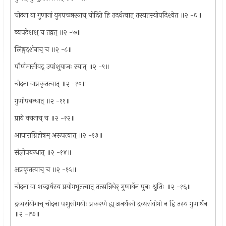
चोदना वा गुणानां युगपच्छास्त्राच् चोदिते हि तदर्थत्वात् तस्यतस्योपदिश्येत ॥२ -६॥
व्यपदेशश् च तद्वत् ॥२ -७॥
लिङ्गदर्शनाच् च ॥२ -८॥
पौर्णमासीवद् उपांशुयाजः स्यात् ॥२ -९॥
चोदना वाप्रकृतत्वात् ॥२ -१०॥
गुणोपबन्धात् ॥२ -११॥
प्राये वचनाच् च ॥२ -१२॥
आघाराग्निहोत्रम् अरूपत्वात् ॥२ -१३॥
संज्ञोपबन्धात् ॥२ -१४॥
अप्रकृतत्वाच् च ॥२ -१५॥
चोदना वा शब्दार्थस्य प्रयोगभूतत्वात् तत्सन्निधेर् गुणार्थेन पुनः श्रुतिः ॥२ -१६॥
द्रव्यसंयोगाच् चोदना पशुसोमयोः प्रकरणे ह्य् अनर्थको द्रव्यसंयोगो न हि तस्य गुणार्थेन
॥२ -१७॥