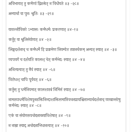
अविभागात् तु कर्मणां द्विरुक्तेर् न विधीयते ॥३ -२८॥
अन्यार्था वा पुनः श्रुतिः ॥३ -२९॥
यावज्जीविको ऽभ्यासः कर्मधर्मः प्रकरणात् ॥४-१॥
कर्तुर् वा श्रुतिसंयोगात् ॥४ -२॥
लिङ्गदर्शनाच् च कर्मधर्मे हि प्रक्रमेण नियम्येत तत्रानर्थकम् अन्यत् स्यात् ॥४ -३॥
व्यपवर्गं च दर्शयति कालश् चेत् कर्मभेदः स्यात् ॥४ -४॥
अनित्यत्वात् तु नैवं स्यात् ॥४ -५॥
विरोधश् चापि पूर्ववत् ॥४ -६॥
कर्तुस् तु धर्मनियमात् कालशास्त्रं निमित्तं स्यात् ॥४ -७॥
नामरूपधर्मविशेषपुनरुक्तिनिन्दाशाक्तिसमाप्तिवचनप्रायश्चित्तान्यार्थदर्शनाच् छाखान्तरेषु
कर्मभेदः स्यात् ॥४ -८॥
एकं वा संयोगरूपचोदनाख्याविशेषात् ॥४ -९॥
न नाम्ना स्याद् अचोदनाभिधानत्वात् ॥४ -१०॥