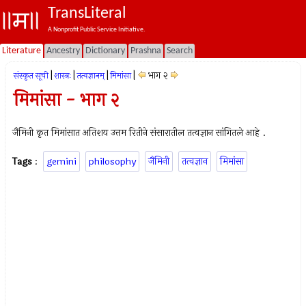
TransLiteral
A Nonprofit Public Service Initiative.
Literature
Ancestry
Dictionary
Prashna
Search
|
|
|
|
भाग २
संस्कृत सूची
शास्त्रः
तत्वज्ञानम्
मिमांसा
मिमांसा - भाग २
जैमिनी कृत मिमांसात अतिशय उत्तम रितीने संसारातील तत्वज्ञान सांगितले आहे .
Tags
:
gemini
philosophy
जैमिनी
तत्वज्ञान
मिमांसा