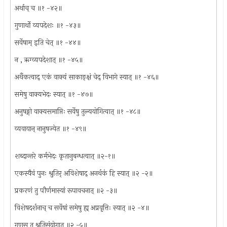
अर्थाच् च ॥१ -४२॥
गुणार्थो व्यपदेशः ॥१ -४३॥
सर्वेषाम् इति चेत् ॥१ -४४॥
न , ऋग्व्यपदेशात् ॥१ -४५॥
अर्थैकत्वाद् एकं वाक्यं साकाङ्क्षं चेद् विभागे स्यात् ॥१ -४६॥
समेषु वाक्यभेदः स्यात् ॥१ -४७॥
अनुषङ्गो वाक्यसमाप्तिः सर्वेषु तुल्ययोगित्वात् ॥१ -४८॥
व्यवायान् नानुषज्येत ॥१ -४९॥
शब्दान्तरे कर्मभेदः कृतानुबन्धत्वात् ॥२-१॥
एकस्यैवं पुनः श्रुतिर् अविशेषाद् अनर्थकं हि स्यात् ॥२ -२॥
प्रकरणं तु पौर्णमास्यां रूपावचनात् ॥२ -३॥
विशेषदर्शनाच् च सर्वेषां समेषु ह्य् अप्रवृत्तिः स्यात् ॥२ -४॥
गुणस् तु श्रुतिसंयोगात् ॥२ -५॥