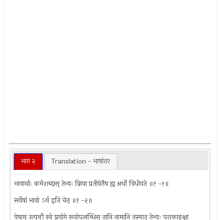
भाग २
Translation - भाषांतर
भावार्थाः कर्मशब्दास् तेभ्यः क्रिया प्रतीयेतैष ह्य् अर्थो विधीयते ॥१ -१॥
सर्वेषां भावो ऽर्थ इति चेत् ॥१ -२॥
येषाम् उत्पत्तौ स्वे प्रयोगे रूपोपलब्धिस् तानि नामानि तस्मात् तेभ्यः पराकाङ्क्षा