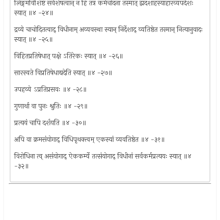
लिङ्गमविशिष्टं सर्वशेषत्वान् न हि तत्र कर्मचोदना तस्मात् द्वादशाहस्याहारव्यपदेशः
स्यात् ॥४ -२४॥
द्रव्ये चाचोदितत्वाद् विधीनाम् अव्यवस्था स्यान् निर्देशाद् व्यतिष्ठेत तस्मान् नित्यानुवादः
स्यात् ॥४ -२५॥
विहितप्रतिषेधात् पक्षे ऽतिरेकः स्यात् ॥४ -२६॥
सारस्वते विप्रतिषेधाद्यदेति स्यात् ॥४ -२७॥
उपहव्ये ऽप्रतिप्रसवः ॥४ -२८॥
गुणार्था वा पुनः श्रुतिः ॥४ -२९॥
प्रत्ययं चापि दर्शयति ॥४ -३०॥
अपि वा क्रमसंयोगाद् विधिपृथक्त्वम् एकस्यां व्यवतिष्ठेत ॥४ -३१॥
विरोधिना त्व् असंयोगाद् ऐककर्म्ये तत्संयोगाद् विधीनां सर्वकर्मप्रत्ययः स्यात् ॥४
-३२॥