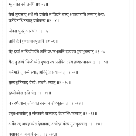
भूतत्वात् स्वे प्रयोगै ॥१ -३॥
येषां तूत्पत्ताव् अर्थे स्वे प्रयोगो न विद्यते तान्य् आख्यातानि तस्मात् तेभ्यः
प्रतीयेताश्रितत्वात् प्रयोगस्य ॥१ -४॥
चोदना पुनर् आरम्भः ॥१ -५॥
तानि द्वैधं गुणप्रधानभूतानि ॥१ -६॥
यैर् द्रव्यं न चिकीर्ष्यते तानि प्रधानभूतानि द्रव्यस्य गुणभूतत्वात् ॥१ -७॥
यैस् तु द्रव्यं चिकीर्ष्यते गुणस् तत्र प्रतीयेत तस्य द्रव्यप्रधानत्वात् ॥१ -८॥
धर्ममात्रे तु कर्म स्याद् अनिर्वृत्तेः प्रयाजवत् ॥१ -९॥
तुल्यश्रुतित्वाद् वेतरैः सधर्मः स्यात् ॥१ -१०॥
द्रव्योपदेश इति चेत् ॥१ -११॥
न तदर्थत्वाल् लोकवत् तस्य च शेषभूतत्वात् ॥१ -१२॥
स्तुतशस्त्रयोस् तु संस्कारो याज्यावद् देवताभिधानत्वात् ॥१ -१३॥
अर्थेन त्व् अपकृष्येत देवतानाम् अचोदनार्थस्य गुणभूतत्वात् ॥१ -१४॥
वशावद् वा गुणार्थं स्यात् ॥१ -१५॥