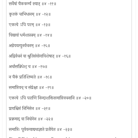
सर्वेषां चैककर्म्यं स्यात् ॥४ -११॥
कृतकं चाभिधानम् ॥४ -१२॥
एकत्वे ऽपि परम् ॥४ -१३॥
विद्यायां धर्मशास्त्रम् ॥४ -१४॥
अग्नेयवत्पुनर्वचनम् ॥४ -१५॥
अद्विर्वचनं वा श्रुतिसंयोगाविशेषात् ॥४ -१६॥
अर्थासन्निधेश् च ॥४ -१७॥
न चैकं प्रतिशिष्यते ॥४ -१८॥
समाप्तिवच् च संप्रेक्षा ॥४ -१९॥
एकत्वे ऽपि पराणि निन्दाशक्तिसमाप्तिवचनानि ॥४ -२०॥
प्रायश्चित्तं निमित्तेन ॥४ -२१॥
प्रक्रमाद् वा नियोगेन ॥४ -२२॥
समाप्तिः पूर्ववत्त्वाद्यथाज्ञाते प्रतीयेत ॥४ -२३॥