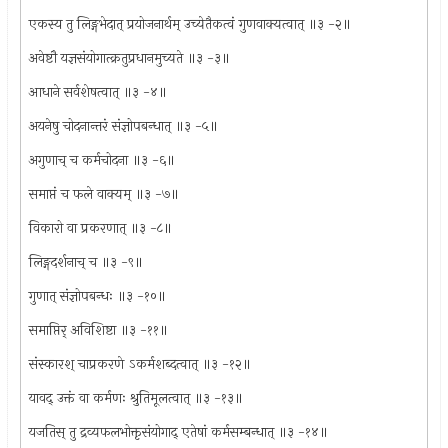
एकस्य तु लिङ्गभेदात् प्रयोजनार्थम् उच्येतैकत्वं गुणवाक्यत्वात् ॥३ -२॥
अवेष्टौ यज्ञसंयोगात्क्रतुप्रधानमुच्यते ॥३ -३॥
आधाने सर्वशेषत्वात् ॥३ -४॥
अयनेषु चोदनान्तरं संज्ञोपबन्धात् ॥३ -५॥
अगुणाच् च कर्मचोदना ॥३ -६॥
समाप्तं च फले वाक्यम् ॥३ -७॥
विकारो वा प्रकरणात् ॥३ -८॥
लिङ्गदर्शनाच् च ॥३ -९॥
गुणात् संज्ञोपबन्धः ॥३ -१०॥
समाप्तिर् अविशिष्टा ॥३ -११॥
संस्कारश् चाप्रकरणे ऽकर्मशब्दत्वात् ॥३ -१२॥
यावद् उक्तं वा कर्मणः श्रुतिमूलत्वात् ॥३ -१३॥
यजतिस् तु द्रव्यफलभोक्तृसंयोगाद् एतेषां कर्मसम्बन्धात् ॥३ -१४॥