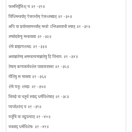
फलनिर्वृत्तिश् च ॥१ -२९॥
विधिमन्त्रयोर् ऐकार्थ्यम् ऐकशब्द्यात् ॥१ -३०॥
अपि वा प्रयोगसामर्थ्यान् मन्त्रो ऽभिधानवाची स्यात् ॥१ -३१॥
तच्चोदकेषु मन्त्राख्या ॥१ -३२॥
शेषे ब्राह्मणशब्दः ॥१ -३३॥
अनाम्नातेष्व् अमन्त्रत्वमाम्नातेषु हि विभागः ॥१ -३४॥
तेषाम् ऋग्यत्रार्थवशेन पादव्यवस्था ॥१ -३५॥
गीतिषु स माख्या ॥१ -३६॥
शेषे यजुः शब्दाः ॥१ -३७॥
निगदो वा चतुर्थं स्याद् धर्मविशेषात् ॥१ -३८॥
व्यपदेशाच् च ॥१ -३९॥
यजूंषि वा तद्रूपत्वात् ॥१ -४०॥
वचनाद् धर्मविशेषः ॥१ -४१॥