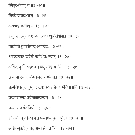
लिङ्गदर्शनाच् च ॥३ -१५॥
विषये प्रायदर्शनात् ॥३ -१६॥
अर्थवादोपपत्तेश् च ॥३ -१७॥
संयुक्तस् त्व् अर्थशब्देन तदर्थः श्रुतिसंयोगात् ॥३ -१८॥
पात्नीवते तु पूर्वत्वाद् अवच्छेदः ॥३ -१९॥
अद्रव्यत्वात् कवेले कर्मशेषः स्यात् ॥३ -२०॥
अग्निस् तु लिङ्गदर्शनात् क्रतुशब्दः प्रतीयेत ॥३ -२१॥
द्रव्यं वा स्याच् चोदनायास् तदर्थत्वात् ॥३ -२२॥
तत्संयोगात् क्रतुस् तदाख्यः स्यात् तेन धर्मविधानानि ॥३ -२३॥
प्रकरणान्तरे प्रयोजनान्यत्वम् ॥३ -२४॥
फलं चाकर्मसंनिधौ ॥३ -२५॥
संनिधौ त्व् अविभागात् फलार्थेन पुनः श्रुतिः ॥३ -२६॥
आग्नेयसूक्तहेतुत्वाद् अभ्यासेन प्रतीयेत ॥३ -२७॥