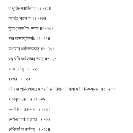
न श्रुतिसमवायित्वात् ॥१ -१६॥
व्यपदेशभेदाच् च ॥१ -१७॥
गुणश् चानर्थकः स्यात् ॥१ -१८॥
तथा याज्यापुरोरुचोः ॥१ -१९॥
वशायाम् अर्थसमवायात् ॥१ -२०॥
यच् चेति वार्थवत्त्वात् स्यात् ॥१ -२१॥
न त्वाम्नातेषु ॥१ -२२॥
दृश्यते ॥१ -२३॥
अपि वा श्रुतिसंयोगात् प्रकरणे स्तौतिशंसती क्रियोत्पात्तिं विदध्याताम् ॥१ -२४॥
शब्दपृथक्त्वाच् च ॥१ -२५॥
अनर्थकं च तद्वचनम् ॥१ -२६॥
अन्यश् चार्थः प्रतीयते ॥१ -२७॥
अभिधानं च कर्मवत् ॥१ -२८॥