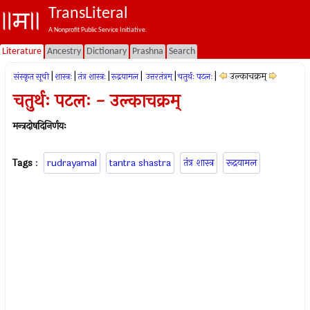
TransLiteral
A Nonprofit Public Service Initiative.
Literature
Ancestry
Dictionary
Prashna
Search
|
|
|
|
|
|
उल्काचक्रम्
संस्कृत सूची
शास्त्रः
तंत्र शास्त्रः
रूद्रयामल
उत्तरतंत्रम्
चतुर्थः पटलः
चतुर्थः पटलः - उल्काचक्रम्
मन्त्रदोषदिनिर्णयः
Tags
:
rudrayamal
tantra shastra
तंत्र शास्त्र
रूद्रयामल