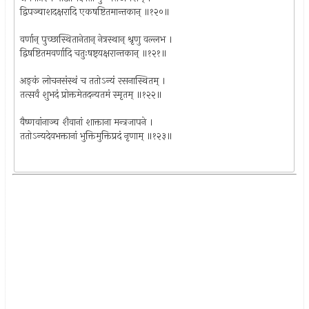
द्विपञ्चाशदक्षरादि एकषष्टितमान्तकान् ॥१२०॥
वर्णान् पुच्छास्थितानेतान् नेत्रस्थान् श्रृणु वल्लभ ।
द्विषष्टितमवर्णादि चतुःषष्ट्‌यक्षरान्तकान् ॥१२१॥
अङ्कं लोचनसंस्थं च ततोऽन्यं रसनास्थितम् ।
तत्सर्वं शुभदं प्रोक्तमेतदन्यतमं स्मृतम् ॥१२२॥
वैष्णवांनाञ्च शैवानां शाक्ताना मन्त्रजापने ।
ततोऽन्यदेवभक्तानां भुक्तिमुक्तिप्रदं नृणाम् ॥१२३॥