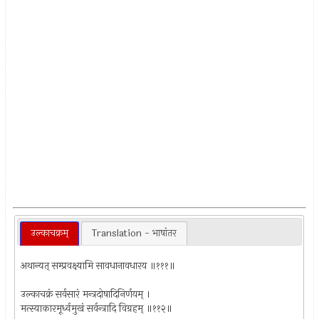
उल्काचक्रम्
Translation - भाषांतर
अथान्यत् सम्प्रवक्ष्यामि सावधानावधारय ॥१११॥
उल्काचक्रं सर्वसारं मन्त्रदोषादिनिर्णयम् ।
मत्स्याकारमूर्ध्वमुखं सर्वन्त्रादि विग्रहम् ॥११२॥