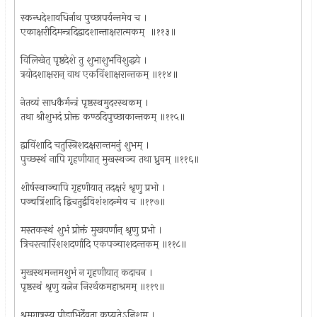
स्कन्धदेशावधिर्नाथ पुच्छापर्यन्तमेव च ।
एकाक्षरीदिमन्त्रदिद्वादशान्ताक्षरात्मकम् ॥११३॥
विलिखेत् पृष्ठदेशे तु शुभाशुभविशुद्धये ।
त्रयोदशाक्षरान् वाथ एकविंशाक्षरान्तकम् ॥११४॥
नेतव्यं साधकैर्मन्त्रं पृष्ठस्थमुदरस्थकम् ।
तथा श्रीशुभदं प्रोक्त कण्ठदिपुच्छाकान्तकम् ॥११५॥
द्वाविंशादि चतुस्त्रिशदक्षरान्तमनुं शुभम् ।
पुच्छस्थं नापि गृहणीयात् मुखस्थञ्च तथा ध्रुवम् ॥११६॥
शीर्षस्थाञ्चापि गृहणीयात् तदक्षरं श्रृणु प्रभो ।
पञ्चत्रिंशादि द्विचतुर्द्वविशंशदन्मेव च ॥११७॥
मस्तकस्थं शुभं प्रोक्तं मुखवर्णान् श्रृणु प्रभो ।
त्रिचरत्वारिंशशदर्णादि एकपञ्चाशदन्तकम् ॥११८॥
मुखस्थमन्तमशुभं न गृहणीयात् कदाचन ।
पृष्ठस्थं श्रृणु यत्नेन निरर्थकमहाश्रमम् ॥११९॥
श्रमगात्रस्य पीडाभिर्देवता कुप्यतेऽनिशम् ।