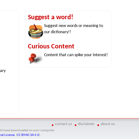
Suggest a word!
Suggest new words or meaning to
our dictionary!!
Curious Content
Content that can spike your interest!
nary
contact us
disclaimer
about us
might have downloaded on your computer.
al License
. (
CC BY-NC-SA 4.0
)