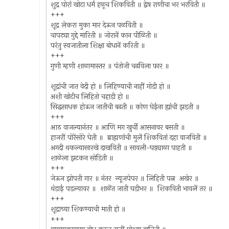
शुद्र पोरां खोटा धर्मं हळूच शिकविती ॥ द्वेष राणीचा भर भरविती ॥
+++
शूद्र लेकरा मुका मार देऊन पळविती ॥
चापट्या गुद्दे मारिती ॥ जोरानें कान पीळिती ॥
परंतु स्वजातीला शिक्षा बोधानें करिती ॥
+++
गुणी म्हणी शाळामास्तर ॥ पंतोजी चढविला फार ॥
शूद्रांची जात वेदी हो ॥ लिहिण्याची नाहीं गोडी हो ॥
अशी खोटीच लिहितो चहाडी हो ॥
सिद्धसाधक होऊन जातीची बढती ॥ कोण घेईना ह्यांची झडती ॥
+++
आठ वाजल्यानंतर ॥ आणि मग खुर्ची आसनावर बसती ॥
हाजरीं पोरेंसोरे घेती ॥ ब्राह्मणांची मुलें शिकवितां दहा वाजविती ॥
अगदी थकल्यासारखे दाखविती ॥ सावली-घड्याळा पाहती ॥
शाळेला झटकन सोडिती ॥
+++
जेऊन झोपती गार ॥ नंतर न्यूजपेपर ॥ लिहिती पत्न अखेर ॥
थंडाई पडल्यावर ॥ शाळेंत जाती घडीभर ॥ शिकविती भावलें तर ॥
+++
शूद्राच्या शिकण्याची माती हो ॥
+++