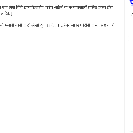
घ
रा एक लेख विविधज्ञानविस्तारांत ‘नवीन शाईर’ या मथळ्याखालीं प्रसिद्ध झाला होता.
ेत आहेत.]
S
सर्व मलायी खाती ॥ इंग्लिशां दूध पाजिती ॥ डोईवर खापर फोडीती ॥ सर्व भ्रष्ट कामें