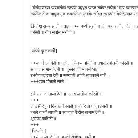
[जोतीरावांच्या कवनांतील स्तबकें उद्‌धृत करुन त्यांवर सटीक भाष्य कराणा
त्यांतील टीका गाळून मूळ कवनांतील स्तबकें खंडित स्वरुपांत येथें देण्यात य
इंग्लिश राज्य झालें ॥ ब्राह्मण मनामध्यें झुरती ॥ दोष पहा राणीला देती ॥ 
करिती ॥ नीच सर्वांस मानीती ॥
[गांवचे कुलकर्णी]
++कज्जे लाविती ॥ पाटीला चित्न नाचविती ॥ तयारी रपोटाची करिती ॥
स्वजातीस मामलेदारी ॥ कुलकर्णी माजले भारी ॥
उभयंता नरोठ्या देती ॥ सरकारी आणि सावकारीं नातें ॥
+++रयत गांजली सारी ॥
सर्व जागा आप्तांला देती ॥ जमाव जातीचा करिती ॥
+++
लोडासी टेकून दिमाखानें बसती ॥ लंगोठ्या पाहून हसती ॥
बगले कानीं लागती ॥ स्वजाती कैंदीस ताजीम देती ॥
शूद्रावर फाडिती ॥
+++
[चिटणीस]
++मेजवान्या देतो ॥ पायर्थीं रांडांच्या पडती ॥