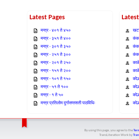
Latest Pages
Lates
मन्त्र - ४०१ ते ४५०
खटा
मन्त्र - ३५१ ते ४००
कंक,
मन्त्र - ३०१ ते ३५०
कंक
मन्त्र - २५१ ते ३००
कंक
मन्त्र - २०१ ते २५०
काळ
मन्त्र - १५१ ते २००
काळ
मन्त्र - १०१ ते १५०
कोल
मन्त्र - ५१ ते १००
कोल
मन्त्र - १ ते ५०
कोल
मन्त्र प्रतिलोम दुर्गासप्तशती पाठविधिः
कोल्
By using this page, you agree to the
Term
TransLiteration Work
by
Tran