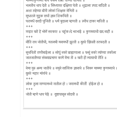
माळ्याकुणब्या बोध करुन रात्नीं पोथ्या वाचिती ॥
भलतीच थाप देती ॥ सिध्यावर दक्षिणा घेती ॥ शूद्राला उघड नाडिती ॥
अशा तर्‍हेच्या ढोंगी लोकां शिक्षक नेमिती ॥
सुधारले मुडूक सर्पा ज्ञान शिकविती ॥
घरामधें दगडी पुजिती ॥ धर्म बुडाला म्हणती ॥ उगीच हाका मारिती ॥
+++
गव्हार खरें हें भोळें सरकार ॥ चहूंक।दे भटभाई ॥ कुणब्याची दाद नाहीं ॥
+++
नीति राव जोतीची, मतलबी मनामधीं झुरती ॥ दुसरे ख्रिस्ती तरफडती ॥
+++
सुचवितों राणीबाईला ॥ सोपूं नको ब्राह्मणाला ॥ फसूं नको त्यांच्या तर्काला
जातजातीच्या संख्याप्रमाण कामें नेंमा ती ॥ खरी ही न्यायाची रीति ॥
+++
नेमा गुरु अन्य जातीचे ॥ नमूने सात्विक ज्ञानाचे ॥ निवळ माळ्या कुणब्याचे 
दुसरे महार मांगांचे ॥
+++
लोक तुला गाण्यामध्ये गातील हो । जगामधीं कीर्ती होईल हो ॥
+++
जोती म्हणे धाव घेई ॥ दुष्टापासून सोडवी ॥