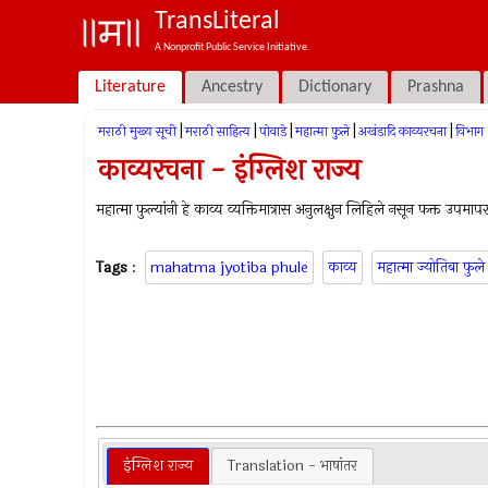
TransLiteral
A Nonprofit Public Service Initiative.
Literature
Ancestry
Dictionary
Prashna
|
|
|
|
|
मराठी मुख्य सूची
मराठी साहित्य
पोवाडे
महात्मा फुले
अखंडादि काव्यरचना
विभाग
काव्यरचना - इंग्लिश राज्य
महात्मा फुल्यांनी हे काव्य व्यक्तिमात्रास अनुलक्षुन लिहिले नसून फक्त उपमा
Tags
:
mahatma jyotiba phule
काव्य
महात्मा ज्योतिबा फुले
इंग्लिश राज्य
Translation - भाषांतर