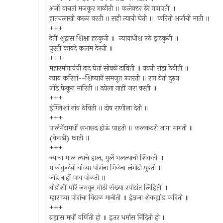
अर्जी वाचतां मजकूर गाळीती ॥ कलेक्टर ढेरे गणपती ॥
हातचलाखी करुन वरती ॥ सही त्याची घेती ॥ करिती अर्जाची माती ॥
+++
देतीं शूद्रास शिक्षा हटकुनी ॥ न्यायाधीश उठे झटकुनी ॥
पुस्ती कायदे कलम देउनी ॥
+++
महारमांगाचंची दाद घेतां सोवळें दाविती ॥ यवनी रांडा ठेवीती ॥
न्याय करितां--शिष्यानें समजूत उजरती ॥ राग येतां दुरुन
जोडे फेकून मारिती ॥ दयेला नाहीं जरा वस्ती ॥
+++
इंग्लिशां नांव ठेविती ॥ दोष राणीला देती ॥
+++
पार्लमेंटामधीं सभासद होऊं पाहती ॥ कलकटरी जागा मागती ॥
(केवढी) छाती ॥
+++
ज्याचा माल त्याचे हाल, मुलें भलत्याची शिकती ॥
माळीकुळंबी यांच्या पोरांना मिळेना लंगोटी पुरती ॥
जोडे नाहीं पाय पोळती ॥
थोडीशीं पोरें जमवून मोठी संख्या रपोटांत लिहिती ॥
म्हाराच्या पोरांचा विटाळ मानीती ॥ इंग्रजा शेकह्यांड करिती ॥
+++
ब्रह्यास मधीं वर्णिती हो ॥ इतर धर्मांस निंदिती हो ॥