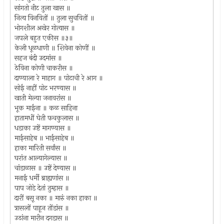
सांगतो नीट तुला खास ॥
नित्य विनवितों ॥ तुला सुचवितों ॥
भोगशील अखेर गोत्यास ॥
जपले बहुत एकीस ॥३॥
केली धूळधाणी ॥ शिवेना कोणीं ॥
सहज बंदी उदमांस ॥
ठेविना कोणी चाकरीस ॥
दाण्याला रे माहाग ॥ पोटाची रे आग ॥
सोई नाहीं पोट भरण्यास ॥
खाती मेल्या जनावरांस ॥
भूक माईना ॥ कळ साहिना
हातामधीं घेती फचकुलास ॥
धडाका उष्टें मागण्यास ॥
माईसाहेब ॥ भाईसाहेब ॥
हाका मारिती सर्वांस ॥
घरांत आल्यागेल्यास ॥
चांडाळास ॥ उष्टें देण्यास ॥
मनाई धर्मी ब्राह्यणांस ॥
पाप जोडे देतां तुम्हास ॥
दारीं बसू नका ॥ मारुं नका हाका ॥
त्रासलों पाहून तोंडांस ॥
उठांना मारीन दगडास ॥