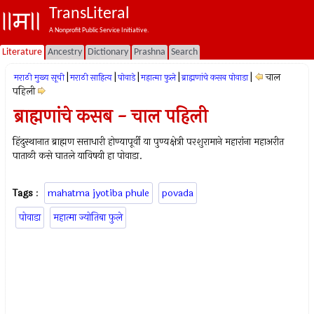
TransLiteral
A Nonprofit Public Service Initiative.
Literature
Ancestry
Dictionary
Prashna
Search
|
|
|
|
|
चाल
मराठी मुख्य सूची
मराठी साहित्य
पोवाडे
महात्मा फुले
ब्राह्मणांचे कसब पोवाडा
पहिली
ब्राह्मणांचे कसब - चाल पहिली
हिंदुस्थानात ब्राह्मण सत्ताधारी होण्यापूर्वी या पुण्यक्षेत्री परशुरामाने महारांना महाअरीत
पाताळी कसे घातले याविषयी हा पोवाडा.
Tags
:
mahatma jyotiba phule
povada
पोवाडा
महात्मा ज्योतिबा फुले