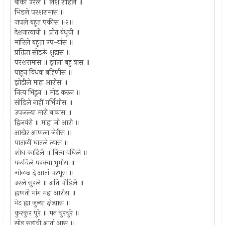
बाकी उरले ॥ लेश राहिले ॥
भिडले परशरामास ॥
जपले बहुत एकीस ॥२॥
देशनात्याची ॥ प्रीत बंधूची ॥
मारिले बहुता उप-यांस ॥
प्रतिज्ञा सोडऊं शुद्रास ॥
परशरामास ॥ झाला बहु त्रास ॥
पाहून विधवा बहिणीस ॥
झोडीले माहा आरीस ॥
नित्य भिडून ॥ मोड करुन ॥
सोडिले नाहीं गर्भिणीस ॥
उपजल्या मारी बाळास ॥
द्विजवंरी ॥ माहा जो आरी ॥
आखेर आणला जेरीस ॥
पाताळीं घातले त्यास ॥
शोध काढिले ॥ नित्य वधिले ॥
पळविले परक्या भूमीस ॥
ओळख दे आतां परभूस ॥
उरले सुरले ॥ अति पीडिले ॥
ह्यणती मांग महा आरीस ॥
भेट ह्या जुन्या क्षेत्र्यास ॥
कुरकुर पुरे ॥ मन चुरचुरे ॥
सोड सुडाची आतां आस ॥