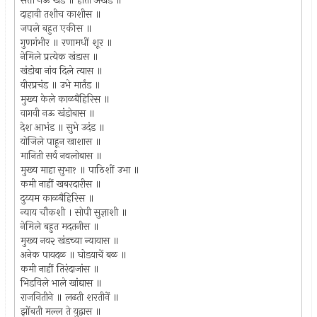
सत्ता नऊ खंड ॥ होती अखंड ॥
दाहावी तशीच काशीस ॥
जपले बहुत एकीस ॥
गुणगंभीर ॥ रणामधीं शूर ॥
नेमिले प्रत्येक खंडास ॥
खंडोबा नांव दिले त्यास ॥
वीरप्रचंड ॥ उभे मार्तंड ॥
मुख्य केले काळबैहिरिस ॥
वागवी नऊ खंडोबास ॥
देश आभंड ॥ सुभे उदंड ॥
योजिले पाहून खाशास ॥
मानिती सर्व नवलोबास ॥
मुख्य माहा सुभा१ ॥ पाठिशीं उभा ॥
कमी नाहीं खबरदारीस ॥
दुय्यम काळबैहिरिस ॥
न्याय चौकशी । सोपी सुज्ञाशी ॥
नेमिले बहुत मदतनीस ॥
मुख्य नव२ खंडच्या न्यायास ॥
अनेक पायदळ ॥ घोडयाचें बळ ॥
कमी नाहीं तिरंदाजांस ॥
भिडविले भाले खांद्यास ॥
राजनितीने ॥ लढती शरतीनें ॥
झोंबती मल्ल ते युद्वास ॥