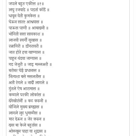
जपले बहुत एकीस ॥१॥
लघु रजवाडे ॥ पडतां कोडें ॥
धावून येती कुमकेस ॥
घेऊन सात१ आश्रयास ॥
पाऊस पाणी ॥ आबादानी ॥
भोगिती सत्ता सावकाश ॥
लाजवी स्वर्गी सुखास ॥
रत्नागिरी ॥ डोंगरावरी ॥
जात होते हवा खाण्यास ॥
पाहून थंडया जाग्यास ॥
गड जेजूरी ॥ जाइ मल्लअरी ॥
बरोबर घेई प्रधानास ॥
नित्यशा बसे मसलतीस ॥
अती रंगले ॥ नादीं लागले ॥
गुंतले ऐष आरामास ॥
कळाले परकी लोकांस ॥
दंगेखोरांनीं ॥ कट करुनी ॥
योजिले मुख्य ब्रम्ह्यास ॥
लागले लुट धुमाळीस ॥
मार देऊन ॥ जेर करुन ॥
दास बा केले बहुतांस ॥
ओळखुन पाहा या शुद्रास ॥