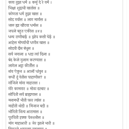
काय तुझा धर्म ॥ कळूं दे रे वर्म ।
भिक्षा शुद्राची खातोस ॥
कोणता धर्म तुझा खास ॥
सोड गर्वास ॥ लाग मार्गास ॥
जाळ ह्या खॊटया धर्मास ॥
जपले बहुत एकीस ॥४॥
धन्य राणीबाई ॥ झोप कसी घेई ॥
आहेस मोर्च्याची धणीन खास ॥
सोडवी दीन बंधूस ॥
सर्व जगाला ॥ धडा त्वां दिला ॥
बंद केले गुलाम करण्यास ॥
लागेल अट्टा कीर्तीस ॥
नांव ऐकून ॥ आलों धांवुन ॥
कधीं तूं येतीस पाहाणीस? ॥
गांजिले मांगा माहारास ।
गोरे कामगार ॥ मोठा दरबार ॥
सोपिती सर्व ब्राह्यणास ॥
मनामधीं भीती फार त्यांस ॥
माहीती थोडी ॥ मिजाज बडी ॥
भोगिती नित्य आरामास ॥
पुरविती हक्क पेनशनीस ॥
मांग माहाआरी ॥ जेर झाले भारी ॥