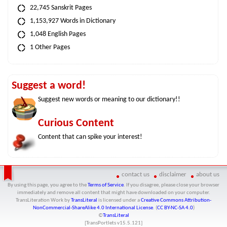
22,745 Sanskrit Pages
1,153,927 Words in Dictionary
1,048 English Pages
1 Other Pages
Suggest a word!
Suggest new words or meaning to our dictionary!!
Curious Content
Content that can spike your interest!
contact us
disclaimer
about us
By using this page, you agree to the
Terms of Service
. If you disagree, please close your browser
immediately and remove all content that might have downloaded on your computer.
TransLiteration Work
by
TransLiteral
is licensed under a
Creative Commons Attribution-
NonCommercial-ShareAlike 4.0 International License
. (
CC BY-NC-SA 4.0
)
©
TransLiteral
[TransPortlets v
15.5.121
]