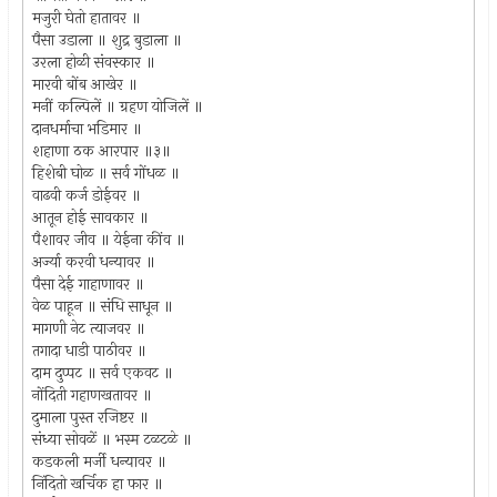
मजुरी घेतो हातावर ॥
पैसा उडाला ॥ शुद्र बुडाला ॥
उरला होळी संवस्कार ॥
मारवी बोंब आखेर ॥
मनीं कल्पिलें ॥ ग्रहण योजिलें ॥
दानधर्माचा भडिमार ॥
शहाणा ठक आरपार ॥३॥
हिशेबी घोळ ॥ सर्व गोंधळ ॥
वाढवी कर्ज डोईवर ॥
आतून होई सावकार ॥
पैशावर जीव ॥ येईना कींव ॥
अर्ज्या करवी धन्यावर ॥
पैसा देई गाहाणावर ॥
वेळ पाहून ॥ संधि साधून ॥
मागणी नेट त्याजवर ॥
तगादा धाडी पाठीवर ॥
दाम दुप्पट ॥ सर्व एकवट ॥
नोंदिती गहाणखतावर ॥
दुमाला पुस्त रजिष्टर ॥
संध्या सोवळें ॥ भस्म टळटळे ॥
कडकली मर्जी धन्यावर ॥
निंदितो खर्चिक हा फार ॥