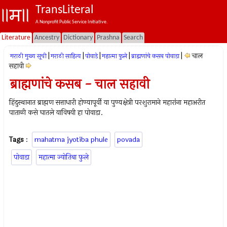
TransLiteral
A Nonprofit Public Service Initiative.
Literature
Ancestry
Dictionary
Prashna
Search
|
|
|
|
|
चाल
मराठी मुख्य सूची
मराठी साहित्य
पोवाडे
महात्मा फुले
ब्राह्मणांचे कसब पोवाडा
सहावी
ब्राह्मणांचे कसब - चाल सहावी
हिंदुस्थानात ब्राह्मण सत्ताधारी होण्यापूर्वी या पुण्यक्षेत्री परशुरामाने महारांना महाअरीत
पाताळी कसे घातले याविषयी हा पोवाडा.
Tags
:
mahatma jyotiba phule
povada
पोवाडा
महात्मा ज्योतिबा फुले