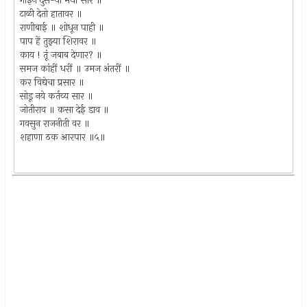
गाईन दुस-या मधीं सार ॥
टाळी देतो हातावर ॥
राणीबाई ॥ शोधून पाही ॥
पाप हें तुझ्या शिरावर ॥
काय ! तूं जबाब देणार? ॥
समज कांहीं धरीं ॥ उमज अंतरीं ॥
कर विद्येचा प्रसार ॥
सोडू नये कर्तव्य सार ॥
जोतीराव ॥ कसा देई डाव ॥
गवसुन राजनीती वर ॥
शहाणा ठक आरपार ॥५॥