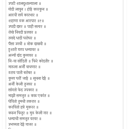
उपटी शालदुशाल्याला ॥
गोडी लावुन । होई कारकुन ॥
आटपी सर्व कारभार ॥
शहाणा ठक आरपार ॥१॥
उघडी दप्तर ॥ पाही सत्वर ॥
रोखे निवडी प्रतवार ॥
तगादे धाडी घरोघर ॥
पैसा उगवी ॥ नोक दाखवी ॥
हुशारी छाप धन्यावर ॥
अर्ज्या दांड कुळावर ॥
नि-या सोडिती ॥ फिरे कोडती१ ॥
माठला अर्जी वाचणार ॥
ठराव पाती बरोबर ॥
कुळा घरीं जाई ॥ सूचना देई ॥
अर्जी केली तुजवर ॥
सांगतो फेड उपकार ॥
माझी समजुत ॥ काढ एकांत ॥
घेवितो तुमची तकरार ॥
करवितो हप्ते मुकरर ॥
करुन फितुर ॥ मुठ केली गार ॥
धन्याची समजूत वरवर ॥
उभय्मता देई गाजर ॥