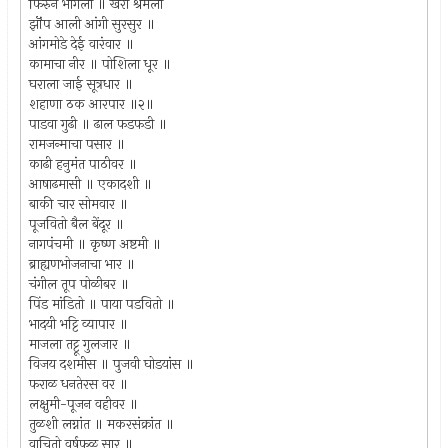
फिरुन भागला ॥ खरा श्रमला
झॊंप आली आंगी सुरसुर ॥
आंगमोडे देई वारंवार ॥
कामाचा नीर ॥ पोशिला धूर ॥
घराला जाई सूत्रधार ॥
शहाणा ठक आरपार ॥२॥
पाडवा गुढी ॥ ढाल फडफडी ॥
रामजन्माचा पसार ॥
काढी हनुमंत पाठीवर ॥
आषाढमासी ॥ एकादशी ॥
बाकी चार सोमवार ॥
पूजवितो बैल बेंदूर ॥
नागपंचमी ॥ कृष्ण अष्टमी ॥
ब्राह्यणभोजनाचा भार ॥
चंगील तूप पोळीबर ॥
पिंड मांडितो ॥ पाया पडवितो ॥
भादयी भट्टि व्यापार ॥
माजला तट्टू गुलजार ॥
विजय दशमीस ॥ पुजवी घोडयांस ॥
फराळ धनतेरस वर ॥
लक्षुमी-पूजन वहीवर ॥
तुळशी लग्नांत ॥ मकरसंक्रांत ॥
वाचितो वर्षफळ सार ॥