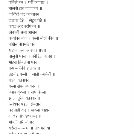
वर्जिले घर ॥ घरीं व्यापार ॥
चालवी हात गाहणावर ॥
जाळितो पोट व्याजावर ॥
हातावर देई ॥ लेहून घेई ॥
वायदा आट स्टांपावर ॥
ठोकली अर्जी आखेर ॥
धन्यांवर जीव ॥ केली मोठी कींव ॥
बक्षिस बीनभाडे घर ॥
शहाणा ठक आरपार ॥४॥
घालुनी फासा ॥ कोंडिला खासा ॥
मोहरा हिमतीचा फार ॥
कपाळ टेंकी हातावर ॥
तडजोड केली ॥ खाती चढावेली ॥
बेदावा वतनावर ॥
केला शेवट उपकार ॥
उपाय खुंटला ॥ ताप पेटला ॥
झाला तुरंगी वतनदार ॥
स्त्रियेवर पडला संवसार ॥
घर नाहीं दार ॥ वाढला आहार ॥
आखेर पोट दळणावर ॥
भोंवती पोरें जोजार ॥
बाईस जाऊं द्या ॥ पोट भरुं द्या ॥