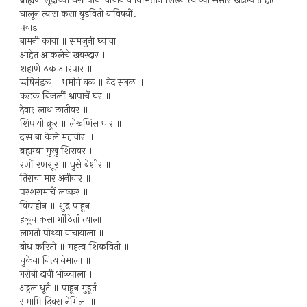
ब्राह्यण शूद्राच्या घरीं पोथी वाचायाचे निमित्तानें शिरुन त्याच्या संसार खटल्यांत हात
घालून त्यास कसा बुडवितो याविषयीं.
पवाडा
बामनी कावा ॥ समजुनी घ्यावा ॥
आहेत आकलेचे खबरदार ॥
शहाणे ठक आरपार ॥
ऋषिमंडळ ॥ धर्मांचे बळ ॥ वेद सबळ ॥
कडक बिजलीं श्रापाचें घर ॥
देवा१ लाथ छातीवर ॥
शिपायी क्रूर ॥ लेखणिस धार ॥
दास बा केले महावीर ॥
ब्रह्यम्या मुखु शिरावर ॥
रणीं रणशूर ॥ घुसे बेशीर ॥
तिराचा मार अनीवार ॥
परशरामाचें लष्कर ॥
विद्याहीन ॥ शुद्र पाहून ॥
हळूच कसा गांठितां त्याला
लागतो पोथ्या वाचायाला ॥
बोध करितो ॥ महत्व शिकवितो ॥
चुकेना नित्य नेमाला ॥
गरीबी दावी भोळ्याला ॥
अट्टल धूर्त ॥ पाहून मुहूर्त
समाप्ति दिवस नेमिला ॥