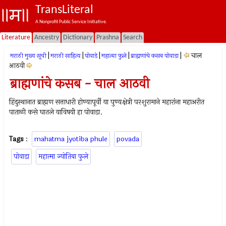
TransLiteral
A Nonprofit Public Service Initiative.
Literature
Ancestry
Dictionary
Prashna
Search
|
|
|
|
|
चाल
मराठी मुख्य सूची
मराठी साहित्य
पोवाडे
महात्मा फुले
ब्राह्मणांचे कसब पोवाडा
आठवी
ब्राह्मणांचे कसब - चाल आठवी
हिंदुस्थानात ब्राह्मण सत्ताधारी होण्यापूर्वी या पुण्यक्षेत्री परशुरामाने महारांना महाअरीत
पाताळी कसे घातले याविषयी हा पोवाडा.
Tags
:
mahatma jyotiba phule
povada
पोवाडा
महात्मा ज्योतिबा फुले