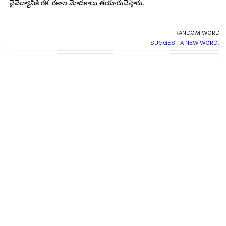
నైవేద్యానికి రక-రకాల మోదకాలు తయారుచేస్తారు.
RANDOM WORD
SUGGEST A NEW WORD!