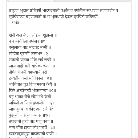
ब्राह्यण शुद्रास प्रतिवर्षी भाद्रपदमासी पक्षांत व वर्षातील साधारण सणावारांत व
सूर्यचंद्राच्या ग्रहणकाळी कशा भुलथापी देऊन बुडवितो याविषयीं.
॥अभंग॥
शेती दास केला सोडीना शुद्राला ॥
कर बसविला वर्षासन ॥१॥
वसुलाचा थाट भाद्रपद मासीं ॥
सोडीना पुत्रासीं जन्मभर ॥२॥
संक्रातीं पाडवा भोके सर्व सणीं ॥
लाज नाहीं मनीं वाटोळयाच्या ॥३॥
तीर्थयात्रेठायीं बगळयाचे परी
द्रव्यहीन करी भाविकास ॥४॥
व्यत्तिपात पुत्र रिकामक्या वेळीं ॥
फिरे आळोमाळी भीकमाग्या ॥५॥
ग्रह आकाशींचे सोंग उभे केलें ॥
लळिती आणिलें द्रव्यलोभे ॥६॥
लाथाबुक्या बाकी१ दान सर्व घेई ॥
बुडवुनी जाई कुणब्यास ॥७॥
तगाद्याची तुम्ही वाट पाहूं नका ॥
मारा बोंबा हाका जोशा नांवें ॥८॥
व्याजबट्टयासुद्वां नाटक्याची बाकी ॥