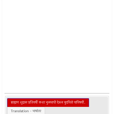
ब्राह्यण शुद्रास प्रतिवर्षी कशा भुलथापी देऊन बुडवितो याविषयीं.
Translation - भाषांतर