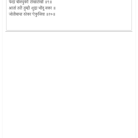
फेडा बीनचुकी रोखारोखी ॥९॥
आतां तरी तुम्ही शुद्रा भोंदु नका ॥
जोतीबाचा ठोका ऐकुनिया ॥१०॥