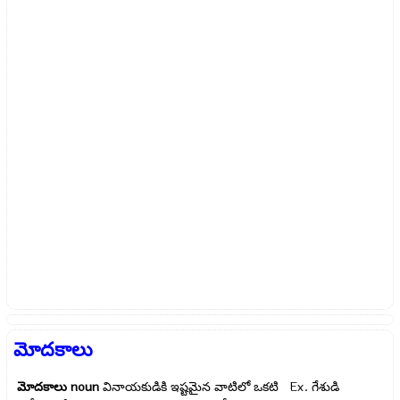
మోదకాలు
మోదకాలు
noun
వినాయకుడికి ఇష్టమైన వాటిలో ఒకటి Ex.
గేశుడి