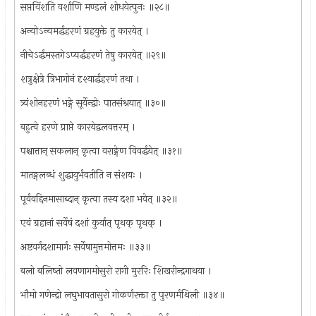
सप्तविंशति वर्शाणि मण्डलं शोधयेत्पुनः ॥२८॥
अन्योऽन्यमर्द्धहरणं ग्रहयुक्ते तु कारयेत् ।
नीचेऽर्द्धमस्तगेऽप्यर्द्धहरणं तेषु कारयेत् ॥२९॥
शत्रुक्षेत्रे त्रिभागोनं दृश्यार्द्धहरणं तथा ।
त्र्यंशोनहरणं भङ्गे सूर्येन्द्वोः पातसंश्रयात् ॥३०॥
बहुत्वे हरणे प्राप्ते कारयेद्वलवत्तरम् ।
पश्चात्तान् सकलान् कृत्वा वराङ्गेण विवर्द्धयेत् ॥३१॥
मातङ्गलब्धं शुद्धायुर्भवतीति न संशयः ।
पूर्ववद्दिनमासाब्दान् कृत्वा तस्य दशा भवेत् ॥३२॥
एवं ग्रहानां सर्वेषं दशां कुर्यात् पृथक् पृथक् ।
अष्टवर्गदशामार्गः सर्वेषामुत्तमोत्तमः ॥३३॥
बलो बलिष्तो लवणागमोसुरो रागी मुररिः शिखरीन्द्रगाथया ।
भौमो गणेन्द्रो लघुभावतासुरो गोकर्णरक्ता तु पुरणर्मथिली ॥३४॥