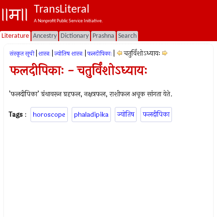
TransLiteral
A Nonprofit Public Service Initiative.
Literature
Ancestry
Dictionary
Prashna
Search
|
|
|
|
चतुर्विंशोऽध्यायः
संस्कृत सूची
शास्त्रः
ज्योतिष शास्त्रः
फलदीपिकाः
फलदीपिकाः - चतुर्विंशोऽध्यायः
’फलदीपिका’ ग्रंथावरून ग्रहफल, नक्षत्रफल, राशीफल अचूक सांगता येते.
Tags
:
horoscope
phaladipika
ज्योतिष
फलदीपिका