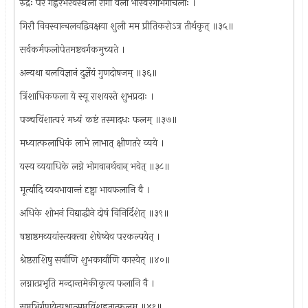
रुद्रः परं गह्वरंभैरवस्थली रागी वली भास्वरगीर्भगाचलाः ।
गिरौ विवस्वान्बलवद्विवक्षया शुली मम प्रीतिकरोऽत्र तीर्थकृत् ॥३५॥
सर्वकर्मफलोपेतमष्टवर्गकमुच्यते ।
अन्यथा बलविज्ञानं दुर्ज्ञेयं गुणदोषजम् ॥३६॥
त्रिंशाधिकफला ये स्यू राशयस्ते शुभप्रदाः ।
पञ्चविंशात्परं मध्यं कष्टं तस्मादधः फलम् ॥३७॥
मध्यात्फलाधिकं लाभे लाभात् क्षीणतरे व्यये ।
यस्य व्ययाधिके लग्ने भोगवानर्थवान् भवेत् ॥३८॥
मूर्त्यादि व्ययभावान्तं दृष्ट्वा भावफलानि वै ।
अधिके शोभनं विद्याद्धीने दोषं विनिर्दिशेत् ॥३९॥
षष्ठाष्ठमव्ययांस्त्यक्त्वा शेषेष्वेव परकल्पयेत् ।
श्रेष्ठराशिषु सर्वाणि शुभकार्याणि कारयेत् ॥४०॥
लग्नात्प्रभृति मन्दान्तमेकीकृत्य फलानि वै ।
सप्तभिर्गुणयेत्पश्चात्सप्तविंशहृतात्फलम् ॥४१॥