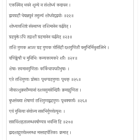
एकस्मिन् भवने शून्ये न संशोध्यं कदाचन ।
द्वावग्रहौ चेद्यन्नयूनं तत्तुल्यं शोधयेद्द्वयोः ॥२२॥
शोध्यावशिष्टं संस्थाप्य राशिमानेन वर्द्धयेत् ।
ग्रहयुक्तेऽपि तद्राशौ ग्रहमानेन वर्द्धयेत् ॥२३॥
राशि गुणक आउर ग्रह गुणक गोसिंहौ दशगुणितौ वसुभिर्मिथुनालिभे ।
वणिङ्मेषौ च मुनिभिः कन्यकामकरे शरैः ॥२४॥
शेषाः स्वमानगुणिताः कर्किचापघटीभुषाः ।
एते राशिगुणाः प्रोक्ताः पृथग्ग्रहगुणाः पृथक् ॥२५॥
जीवारशुक्रसौम्यानां दशवसुमप्तेन्द्रियैः क्रमाद्गुणिता ।
बुधसंख्या शेषाणां राशिगुणाद्ग्रहगुणः पृथक्कार्यः ॥२६॥
एवं गुनित्वा संयोज्य सप्तभिर्गुणयेत्पुनः ।
सप्तविंशहृतालब्धवर्षाण्यत्र भवन्ति हि ॥२७॥
द्वादशाद्गुणयेल्लब्धा मासाहर्घतिकाः क्रमात् ।