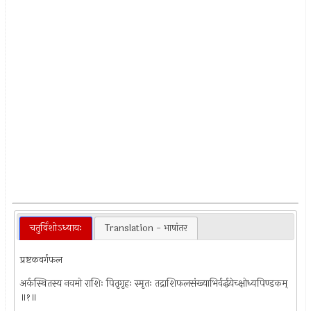
चतुर्विंशोऽध्यायः
Translation - भाषांतर
प्रष्टकवर्गफल
अर्कस्थितस्य नवमो राशिः पितृगृहः स्मृतः तद्राशिफलसंख्याभिर्वर्द्धयेच्क्षोध्यपिण्डकम्
॥१॥