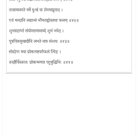
तत्समानगते वर्षे दुःखं वा रोगमाप्नुयात् ।
एवं मन्दानि लग्नान्तं भौमराह्वोस्तथा फलम् ॥४२॥
शुभग्रहाणां संयोगसमानाब्दे शुभं भवेत् ।
पुत्रवित्तसुखादीनि लभते नात्र संशयः ॥४३॥
संग्रहेण मया प्रोक्तमष्टवर्गफलं त्विह ।
तज्ज्ञैर्विस्तरतः प्रोक्तमन्यत्र पटुबुद्धिभिः ॥४४॥