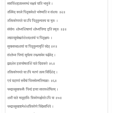
सप्तविंशहृताल्लब्धं नक्षत्रं याति भानुजे ।
तस्मिन् काले पितृक्लेशो भवेष्यति न संशयः ॥२॥
तत्त्रिकोणगते वाऽपि पितृतुल्यस्य वा मृतः ।
संयोगः शोध्यशिषाणां शोध्यपिण्ड इति स्मृतः ॥३॥
लग्नात्सुखेश्वरांशेशदशायां च पितृक्षयः ।
सुखनाथदशायां वा पितृतुल्यमृतिं वदेत् ॥४॥
संशोध्य पिण्डं सूर्यस्य रन्ध्रमानेन वर्द्धयेत् ।
द्वादशेन हताच्छेषराशिं याते दिवाकरे ॥५॥
तत्त्रिकोणगते वाऽपि मरणं तस्य निर्दिशेत् ।
एवं ग्रहाणां सर्वेषां चिन्तयेन्मतिमान्नरः ॥६॥
चन्द्रात्सुखफलैः पिन्डं हत्वा सारावशेषितम् ।
शनौ याते मातृहानिः त्रिकोणर्क्षगतेऽपि वा ॥७॥
चन्द्रात्सुखाष्टमेशंशत्रिकोणे विदेसाधिपे ।