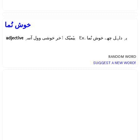
خوش نُما
adjective
ییٚمیُک ٲخر خوشی وول آسہِ Ex.
یہِ دلیٖل چھے خوش نُما
RANDOM WORD
SUGGEST A NEW WORD!