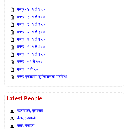
मन्त्र - ४०१ ते ४५०
मन्त्र - ३५१ ते ४००
मन्त्र - ३०१ ते ३५०
मन्त्र - २५१ ते ३००
मन्त्र - २०१ ते २५०
मन्त्र - १५१ ते २००
मन्त्र - १०१ ते १५०
मन्त्र - ५१ ते १००
मन्त्र - १ ते ५०
मन्त्र प्रतिलोम दुर्गासप्तशती पाठविधिः
Latest People
खटावकर, कृष्णराव
कंक, कृष्णाजी
कंक, येसाजी