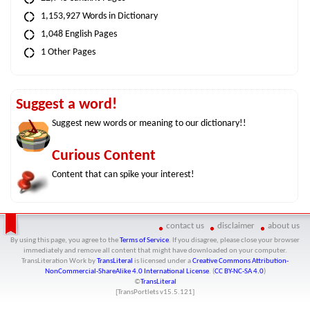
1,153,927 Words in Dictionary
1,048 English Pages
1 Other Pages
Suggest a word!
Suggest new words or meaning to our dictionary!!
Curious Content
Content that can spike your interest!
contact us
disclaimer
about us
By using this page, you agree to the
Terms of Service
. If you disagree, please close your browser
immediately and remove all content that might have downloaded on your computer.
TransLiteration Work
by
TransLiteral
is licensed under a
Creative Commons Attribution-
NonCommercial-ShareAlike 4.0 International License
. (
CC BY-NC-SA 4.0
)
©
TransLiteral
[TransPortlets v
15.5.121
]