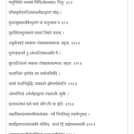
मातुविंयोगं तन्मासे निर्दिश्लेल्लग्नतः पितुः ॥८॥
भौमात्तृत्तीयराशिस्थफलैभ्रातृगणं वदेत् ।
बुधात्सुखफलैर्बन्धुगणं वा मातुलस्य च ॥९॥
गुरुस्थितसुतस्थाने यावतां विद्यते फलम् ।
शत्रुनीचग्रहं स्यक्त्वा शेषास्तस्यात्मजाः स्मृताः ॥१०॥
गुरोरष्टकवर्गे तु शोध्यशिष्टफलानि वै ।
क्रूरराशिफलं त्यक्त्वा शेषास्तस्यात्मजाः स्मृताः ॥११॥
फलाधिकं भृगोर्यत्र तत्र भार्याजनिर्यदि ।
तस्यां वंशाभिवृद्धिः स्यादल्पे क्षीणार्थसंततिः ॥१२॥
शोध्यपिण्डं शनेर्लग्नाद्धत्वा रन्ध्रफलैः सुखैः ।
हृत्वावशेषभं याते मन्दे जीवेऽपि वा मृतिः ॥१३॥
लग्नादिमन्दान्तफलैक्यसंख्या- वर्षे विपत्तिस्तु तथार्कपुत्रात् ।
यावद्विलग्गान्तफलानि तस्मिन्- नाशो हि तद्योगसमानवर्षे ॥१४॥