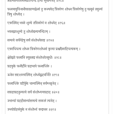
अष्टमस्त्थफलैर्लग्नात्पिण्डं हत्वा सुखैर्भजेत् ॥१५॥
फलमायुविजानीयात्प्राग्वद्वेलां तु कल्पयेत् त्रिकोण शोधन त्रिकोणेषु तु यन्न्यूनं तत्तुल्यं
त्रिषु शोधयेत् ।
एकस्मिन् भवने शून्ये तत्रिकोणं न शोधयेत् ॥१६॥
भवनद्वयशून्ये तु शोधयेदन्यमन्दिरम् ।
समत्वे सर्वगेहेषु सर्वं संशोधयेत्तदा ॥१७॥
एकाधिपत्य शोधन त्रिकोणशोधनां कृत्वा प्रश्चदैकाहिपत्यकम् ।
क्षेत्रेद्वये फलानि स्युस्तदा संशोधयेत्सुधीः ॥१८॥
ग्रहयुक्ते फलैर्हीने ग्रहाभावे फलाधिके ।
ऊनेन सदृशन्त्वस्मिन् शोधयेद्ग्रहवर्जिते ॥१९॥
फलाधिके ग्रहैर्युक्ते चान्यस्मिन् सर्वम्त्सृजेत् ।
सग्रहाग्रहतुल्यत्वे सर्वं संशोध्यमग्रहात् ॥२०॥
उभाभ्यां ग्रहहीनाभ्यांसमत्वे सकलं त्यजेत् ।
उभयोर्ग्रहसंयुक्ते न संशोध्यं कदाचन ॥२१॥