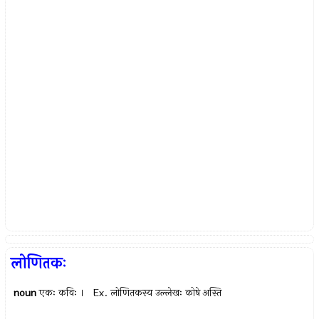
लोणितकः
noun
एकः कविः । Ex.
लोणितकस्य उल्लेखः कोषे अस्ति