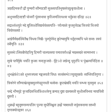
॥१॥
उदयहिमकरौ द्वौ युग्मगौ सौम्यदृष्टौ सुतनयपतिभूषासंपदुत्कृष्टशीला ।
अशुभसहितदृष्टौ चोजगौ पुंस्वभावा कुटिलमतिरवश्या भर्तुरुग्रा दरिद्रा ॥२॥
सद्राश्यंशयुते मदे द्युतियशोविद्यार्थवंस्तत्पति- र्व्यत्यस्ते कुतनुर्जडश्च कितवो निःस्वो
वियोगस्तयो ।
आग्नेयैर्मदनस्थितैश्च विधवा मिश्चैः पुनर्भूर्भवेत् क्रूरेष्वायुषि भर्तृहन्त्र्यपि धने सन्तः स्वयं
स्त्रीमृतिः ॥३॥
सुतस्थेऽलिस्त्रीगोहरिषु हिमगौ चाल्पतनया यमारार्कांशर्क्षे मदनसदने सामयभगा ।
सुखे पापैर्युक्ते भवति कुलट मन्दकुजयो- र्गृहेऽशे लग्नेन्दू भृगुरपि च पुंश्चल्यभिहिता ॥
४॥
शुभक्षेत्रंशेऽस्ते शुभगजघना मङ्गलवती विधाः सत्संबन्धेऽप्युदयुखयोः साध्वियतिगुणा ।
त्रिकोणे सौम्याश्चेत्सुखसुतमंपद्गुणवती बलोनाः क्रूराश्चेद्यदि भवति वन्ध्या मृतसुना ॥५॥
चन्द्रे भौमगृहे कुजादिकथितत्रिंशाशकेषु क्रमात् दुष्टा दास्यसती सुशीलविभवा मायाविनी
दूषणी ।
शुक्रर्क्षे बहुदूषणान्यपतिग पूज्या सुधीविश्चुता ज्ञर्क्षे च्छसवती नपुंसकसमा साध्वी
गुणाढ्योत्सुका ॥६॥