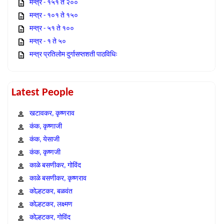
मन्त्र - १५१ ते २००
मन्त्र - १०१ ते १५०
मन्त्र - ५१ ते १००
मन्त्र - १ ते ५०
मन्त्र प्रतिलोम दुर्गासप्तशती पाठविधिः
Latest People
खटावकर, कृष्णराव
कंक, कृष्णाजी
कंक, येसाजी
कंक, कृष्णजी
काळे बसणीकर, गोविंद
काळे बसणीकर, कृष्णराव
कोल्हटकर, बळवंत
कोल्हटकर, लक्ष्मण
कोल्हटकर, गोविंद