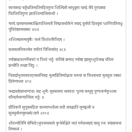
स्वच्छन्दा बर्तृघातिन्यतिमहितगुणा शिल्पिनी साधुवृत्ता चान्द्रे जैवे गुणाढ्या
विरतिरतिगुणा ज्ञातशिल्पातिसाध्वी ।
मान्दे दास्यन्यसक्ताश्चितपतिरसती निष्प्रजार्थार्कभे स्याद् दुर्भार्या हिनवृत्ता धरणिपत्तिवधूः
पुंविचेष्टान्यसक्ता ॥७॥
शशिलग्नसमायुक्तैः फलं त्रिंशांशकैरिदम् ।
बलाबलविकल्पेन तयोरेवं विचिन्तयेत् ॥८॥
ज्योष्ठाभ्रातरमन्बिकां च पितरं भर्तुः कनिष्ठं क्रमात् ज्योष्ठा ह्यासुरशूर्पजाश्च वनिता
घ्नन्तीति तज्ज्ञा विदुः ।
चित्रार्द्राभुजगस्वराट्च्छतभिषङ् मूलाग्नितिष्योद्भवा वन्ध्या वा विधवाथवा मृतसुता त्यक्ता
प्रियेणाधना ॥९॥
चन्द्रास्तोदयभाग्यपाः सह शुभैः सुस्थानगा भास्वराः पूज्या बन्धुषु पुण्यकर्मकुशला
सौन्दर्यभाग्यान्विता भर्तुः ॥
प्रीतिकरी सुपुत्रसहिता कल्याणशीला सती तावद्भाति सुमङ्गली च
सुतसुर्यावच्छुभढ्येऽष्टमे ॥१०॥
शीतज्योतिषि योषितोऽनुपचयस्थाने कुजेनेक्षिते जातं गर्भफलप्रदं खलु रजः स्यादन्यथा
निष्फलं ।