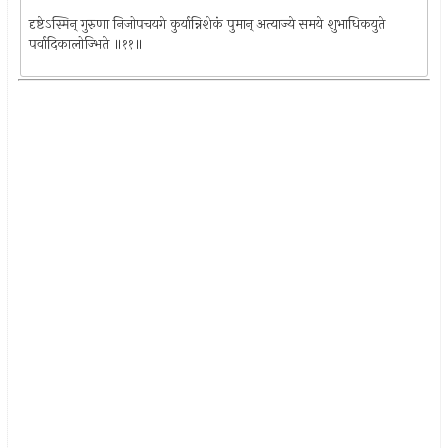
दृष्टेऽस्मिन् गुरुणा निजोपचयगे कुर्यान्निशेकं पुमान् अत्याज्ये समये शुभाधिकयुते
पर्वादिकालोज्भिते ॥११॥