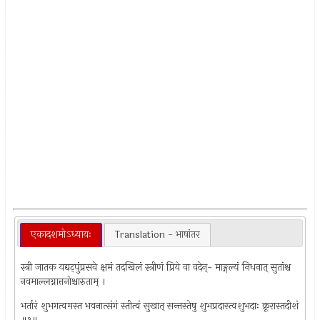
एकादशमोऽध्यायः
Translation - भाषांतर
स्त्री जातक यद्यट्पुंप्रसवे क्षमं तदखिलं स्त्रीणं प्रिये वा वदेन्- माङ्गल्यं निधनात् सुतांश्च
नवमाल्लग्नात्तनोश्चारुताम् ।
भर्तारं शुभगत्वमस्त भवनात्संगं स्तीत्वं सुखात् सन्तस्तेषु शुभप्रदास्त्वशुभदाः क्रूरास्तदीशं