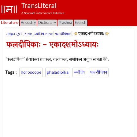
TransLiteral
A Nonprofit Public Service Initiative.
Literature
Ancestry
Dictionary
Prashna
Search
|
|
|
|
एकादशमोऽध्यायः
संस्कृत सूची
शास्त्रः
ज्योतिष शास्त्रः
फलदीपिकाः
फलदीपिकाः - एकादशमोऽध्यायः
’फलदीपिका’ ग्रंथावरून ग्रहफल, नक्षत्रफल, राशीफल अचूक सांगता येते.
Tags
:
horoscope
phaladipika
ज्योतिष
फलदीपिका