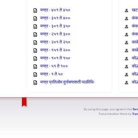
मन्त्र - ४०१ ते ४५०
खटा
मन्त्र - ३५१ ते ४००
कंक,
मन्त्र - ३०१ ते ३५०
कंक
मन्त्र - २५१ ते ३००
कंक
मन्त्र - २०१ ते २५०
काळ
मन्त्र - १५१ ते २००
काळ
मन्त्र - १०१ ते १५०
कोल
मन्त्र - ५१ ते १००
कोल
मन्त्र - १ ते ५०
कोल
मन्त्र प्रतिलोम दुर्गासप्तशती पाठविधिः
कोल्
By using this page, you agree to the
Term
TransLiteration Work
by
Tran