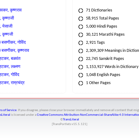
वकर, कृष्णराव
71 Dictionaries
 कृष्णाजी
58,915 Total Pages
, येसाजी
5,000 Hindi Pages
, कृष्णजी
30,121 Marathi Pages
े बसणीकर, गोविंद
2,921 Tags
े बसणीकर, कृष्णराव
2,309,309 Meanings in Dictio
्हटकर, बळवंत
22,745 Sanskrit Pages
्हटकर, लक्ष्मण
1,153,927 Words in Dictionary
्हटकर, गोविंद
1,048 English Pages
हटकर, राम्रचंद्र
1 Other Pages
s of Service
. If you disagree, please close your browser immediately and remove all content that 
sLiteral
is licensed under a
Creative Commons Attribution-NonCommercial-ShareAlike 4.0 Internation
©
TransLiteral
[TransPortlets v
15.5.121
]