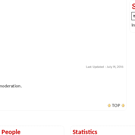
I
Last Updated :
July 14, 2016
 moderation.
TOP
t People
Statistics