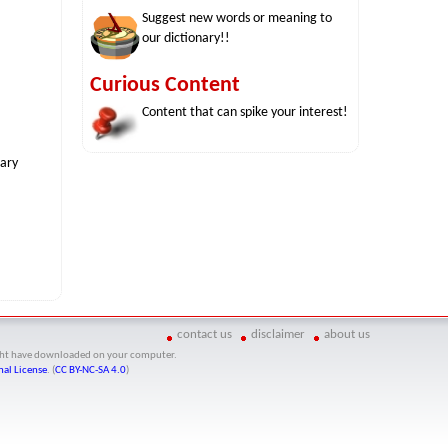
Suggest new words or meaning to
our dictionary!!
Curious Content
Content that can spike your interest!
nary
contact us
disclaimer
about us
might have downloaded on your computer.
al License
. (
CC BY-NC-SA 4.0
)