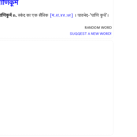
ाणिकूर्म
ाणिकूर्म
n.
स्कंद का एक सैनिक
[म.श.४४.७१]
। पाठभेद-‘पाणि कूर्च’।
RANDOM WORD
SUGGEST A NEW WORD!