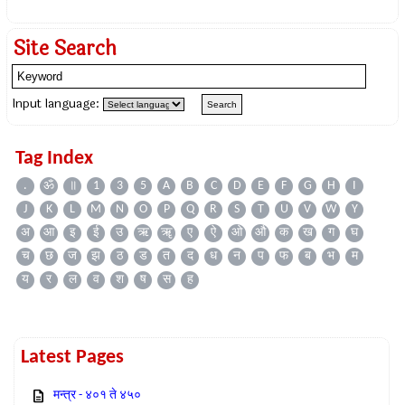
Site Search
Input language:
Tag Index
.
ॐ
॥
1
3
5
A
B
C
D
E
F
G
H
I
J
K
L
M
N
O
P
Q
R
S
T
U
V
W
Y
अ
आ
इ
ई
उ
ऋ
ॠ
ए
ऐ
ओ
औ
क
ख
ग
घ
च
छ
ज
झ
ठ
ड
त
द
ध
न
प
फ
ब
भ
म
य
र
ल
व
श
ष
स
ह
Latest Pages
मन्त्र - ४०१ ते ४५०