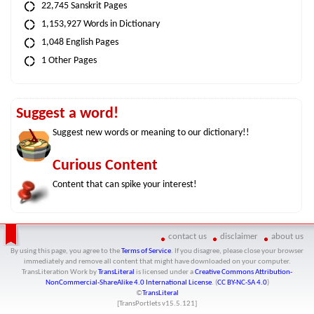
22,745 Sanskrit Pages
1,153,927 Words in Dictionary
1,048 English Pages
1 Other Pages
Suggest a word!
Suggest new words or meaning to our dictionary!!
Curious Content
Content that can spike your interest!
contact us
disclaimer
about us
By using this page, you agree to the
Terms of Service
. If you disagree, please close your browser
immediately and remove all content that might have downloaded on your computer.
TransLiteration Work
by
TransLiteral
is licensed under a
Creative Commons Attribution-
NonCommercial-ShareAlike 4.0 International License
. (
CC BY-NC-SA 4.0
)
©
TransLiteral
[TransPortlets v
15.5.121
]