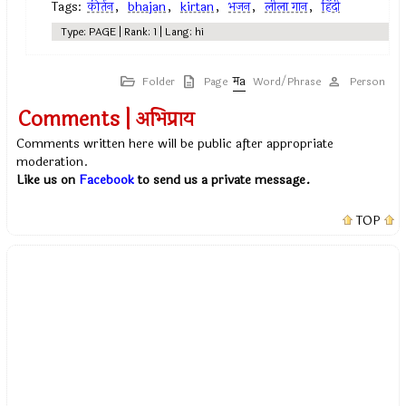
Tags:
कीर्तन
,
bhajan
,
kirtan
,
भजन
,
लीला गान
,
हिंदी
Type: PAGE | Rank: 1 | Lang: hi
Folder
Page
Word/Phrase
Person
Comments | अभिप्राय
Comments written here will be public after appropriate
moderation.
Like us on
Facebook
to send us a private message.
TOP