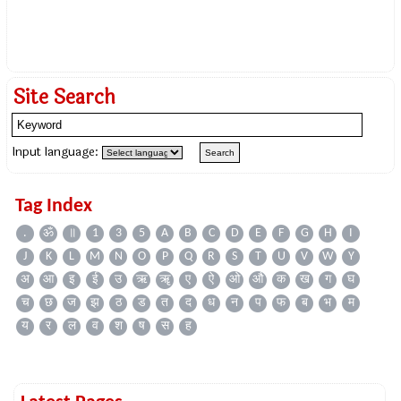
Site Search
Input language:
Tag Index
.
ॐ
॥
1
3
5
A
B
C
D
E
F
G
H
I
J
K
L
M
N
O
P
Q
R
S
T
U
V
W
Y
अ
आ
इ
ई
उ
ऋ
ॠ
ए
ऐ
ओ
औ
क
ख
ग
घ
च
छ
ज
झ
ठ
ड
त
द
ध
न
प
फ
ब
भ
म
य
र
ल
व
श
ष
स
ह