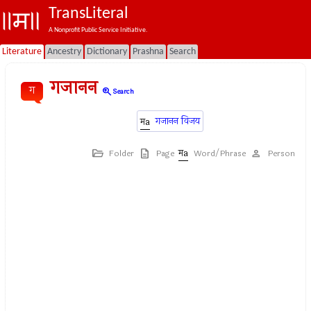
TransLiteral
A Nonprofit Public Service Initiative.
Literature
Ancestry
Dictionary
Prashna
Search
गजानन
ग
zoom_in
Search
गजानन विजय
Folder
Page
Word/Phrase
Person