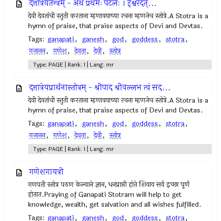
दत्तात्रेयतन्त्रम् - अथ प्रथमः पटलः । ईश्वरदत्...
देवी देवतांची स्तुती करताना म्हणावयाच्या रचना म्हणजेच स्तोत्रे.A Stotra is a
hymn of praise, that praise aspects of Devi and Devtas.
Tags:
ganapati
,
ganesh
,
god
,
goddess
,
stotra
,
गजानन
,
गणेश
,
देवता
,
देवी
,
स्तोत्र
Type: PAGE | Rank: 1 | Lang: mr
दत्तात्रेयप्रार्थनास्तोत्रम् - श्रीपाद श्रीवल्लभ त्वं सद...
देवी देवतांची स्तुती करताना म्हणावयाच्या रचना म्हणजेच स्तोत्रे.A Stotra is a
hymn of praise, that praise aspects of Devi and Devtas.
Tags:
ganapati
,
ganesh
,
god
,
goddess
,
stotra
,
गजानन
,
गणेश
,
देवता
,
देवी
,
स्तोत्र
Type: PAGE | Rank: 1 | Lang: mr
गणेशगायत्री
गणपती स्तोत्र पठण केल्याने ज्ञान, धनप्राप्ती होते शिवाय सर्व इच्छा पूर्ण
होतात.Praying of Ganapati Stotram will help to get
knowledge, wealth, get salvation and all wishes fulfilled.
Tags:
ganapati
,
ganesh
,
god
,
goddess
,
stotra
,