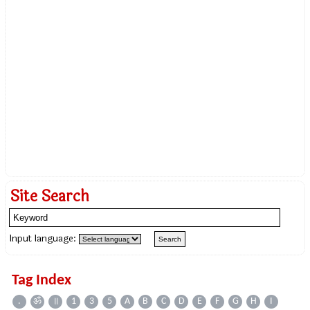
Site Search
Input language:
Tag Index
.
ॐ
॥
1
3
5
A
B
C
D
E
F
G
H
I