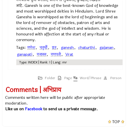
आहे. Ganesh is one of the best-known God of knowledge
and most worshipped deities in Hinduism. Lord Shree
Ganesha is worshipped as the lord of beginnings and as
the lord of remover of obstacles, patron of arts and
sciences, and the god of intellect and wisdom. He is
honoured with affection at the start of any ritual or
ceremony.
Tags:
गणेश
,
चतुर्थी
,
व्रत
,
ganesh
,
chaturthi
,
gajanan
,
ganapati
,
गजानन
,
गणपती
,
Vrat
Type: INDEX | Rank: 1 | Lang: mr
Folder
Page
Word/Phrase
Person
Comments | अभिप्राय
Comments written here will be public after appropriate
moderation.
Like us on
Facebook
to send us a private message.
TOP