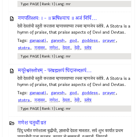
Type: PAGE | Rank: 1 | Lang: mr
गणपतिस्तवः । - ॥ ऋषिरुवाच ॥ अजं निर्वि...
देवी देवतांची स्तुती करताना म्हणावयाच्या रचना म्हणजेच स्तोत्रे. A Stotra is a
hymn of praise, that praise aspects of Devi and Devtas.
Tags:
ganapati
,
ganesh
,
god
,
goddess
,
prayer
,
stotra
,
गजानन
,
गणेश
,
देवता
,
देवी
,
स्तोत्र
Type: PAGE | Rank: 1 | Lang: mr
मयूरेश्वरस्तोत्रम् - परब्रह्मरूपं चिदानन्दरूपं...
देवी देवतांची स्तुती करताना म्हणावयाच्या रचना म्हणजेच स्तोत्रे. A Stotra is a
hymn of praise, that praise aspects of Devi and Devtas.
Tags:
ganapati
,
ganesh
,
god
,
goddess
,
prayer
,
stotra
,
गजानन
,
गणेश
,
देवता
,
देवी
,
स्तोत्र
Type: PAGE | Rank: 1 | Lang: mr
गणेश चतुर्थी व्रत
हिंदू धर्मात गणेशाला बुद्धीची, ज्ञानाची देवता मानतात. सर्व शुभ कार्यात प्रथम
गणपतीची पूजा करतात, कारण तो सुखकर्ता, दुःखहर्ता, विघ्नहर्ता