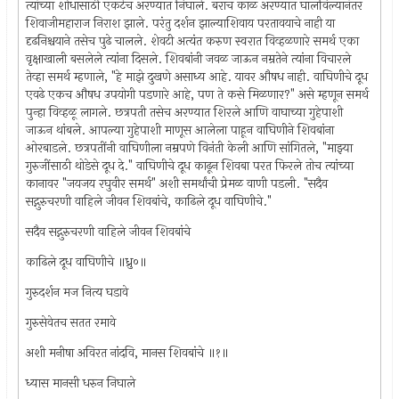
त्यांच्या शोधासाठी एकटेच अरण्यात निघाले. बराच काळ अरण्यात घालविल्यानंतर
शिवाजीमहाराज निराश झाले. परंतु दर्शन झाल्याशिवाय परतावयाचे नाही या
दृढनिश्चयाने तसेच पुढे चालले. शेवटी अत्यंत करुण स्वरात विव्हळणारे समर्थ एका
वृक्षाखाली बसलेले त्यांना दिसले. शिवबांनी जवळ जाऊन नम्रतेने त्यांना विचारले
तेव्हा समर्थ म्हणाले, "हे माझे दुखणे असाध्य आहे. यावर औषध नाही. वाघिणीचे दूध
एवढे एकच औषध उपयोगी पडणारे आहे, पण ते कसे मिळणार?" असे म्हणून समर्थ
पुन्हा विव्हळू लागले. छत्रपती तसेच अरण्यात शिरले आणि वाघाच्या गुहेपाशी
जाऊन थांबले. आपल्या गुहेपाशी माणूस आलेला पाहून वाघिणीने शिवबांना
ओरबाडले. छत्रपतींनी वाघिणीला नम्रपणे विनंती केली आणि सांगितले, "माझ्या
गुरुजींसाठी थोडेसे दूध दे." वाघिणीचे दूध काढून शिवबा परत फिरले तोच त्यांच्या
कानावर "जयजय रघुवीर समर्थ" अशी समर्थांची प्रेमळ वाणी पडली. "सदैव
सद्गुरुचरणी वाहिले जीवन शिवबांचे, काढिले दूध वाघिणीचे."
सदैव सद्गुरुचरणी वाहिले जीवन शिवबांचे
काढिले दूध वाघिणीचे ॥ध्रु०॥
गुरुदर्शन मज नित्य घडावे
गुरुसेवेतच सतत रमावे
अशी मनीषा अविरत नांदवि, मानस शिवबांचे ॥१॥
ध्यास मानसी धरुन निघाले