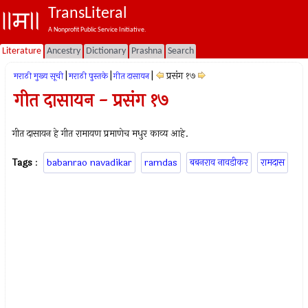
TransLiteral
A Nonprofit Public Service Initiative.
Literature
Ancestry
Dictionary
Prashna
Search
|
|
|
प्रसंग १७
मराठी मुख्य सूची
मराठी पुस्तके
गीत दासायन
गीत दासायन - प्रसंग १७
गीत दासायन हे गीत रामायण प्रमाणेच मधुर काव्य आहे.
Tags
:
babanrao navadikar
ramdas
बबनराव नावडीकर
रामदास