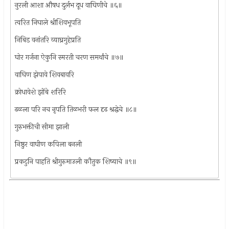
नुरली आशा औषध दुर्लभ दूध वाघिणीचे ॥६॥
त्वरित निघाले श्रीशिवभूपति
निबिड वनांतरि व्याघ्रगुहेप्रति
घोर गर्जना ऐकुनि स्मरती चरण समर्थांचे ॥७॥
वाघिण झेपावे शिवबावरि
क्रोधावेशे झोंबे शरिरि
ढळला परि नच नृपति तिळभरी फल दृढ श्रद्धेचे ॥८॥
गुरुभक्तीची सीमा झाली
निष्ठुर वाघीण कपिला बनली
प्रकटुनि पाहति श्रीगुरुमाउली कौतुक शिष्याचे ॥९॥