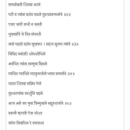
समर्थाश्रमी शिवबा आले
परी न त्यांना दर्शन घडले गुरुपदकमलांचे ॥२॥
एका जागी कधी न वसती
भुवनत्रयि जे नित संचरती
कसे घडावे दर्शन सुखकर । सहज सुलभ त्यांचे ॥३॥
निबिड वनांतरि शोधशोधिले
अवचित त्यांना सन्मुख दिसले
व्यथित व्याधिने व्याकुळलेले ध्यान समर्थांचे ॥४॥
धावत शिवबा सन्निध गेले
गुरुचरणांना स्पर्शुनि वदले
आज असे का मुख विन्मुखले सद्गुरुराजांचे ॥५॥
स्वामी म्हणती ऐक नरेशा
कोण निवारिल रे यमपाशा