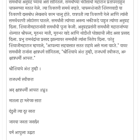
समर्थांचा अनुग्रह घ्यावा असे सांगितले. समर्थांच्या भेटीसाथी महाराज प्रतापगडाहून
चाफळच्या मठात गेले. त्या ठिकाणी समर्थ नव्हते. चाफळशेजारी शिंगणवाडी या
ठिकाणी दासबोध लेखनाचे काम चालू होते. छत्रपती त्या ठिकाणी गेले आणि त्यांनी
समर्थचरणी लोटांगण घातले. समर्थांनी त्यांच्या अनन्य भक्तीकडे पाहून त्यांणा अनुग्रह
दिला. शिवाजीमहाराजांनी समर्थांची पूजा केली. अनुग्रहप्रसंगी समर्थांनी महाराजांच्या
शेल्यात श्रीफल, मूठभर माती, मूठभर खडे आणि थोडीशी घोड्याची लीड असा प्रसाद
दिला. प्रभू रामचंद्रांचा प्रसाद झाल्यावर समर्थांनी त्यांना निरोप दिला. परंतु
शिवाजीमहाराज म्हणाले, "आपल्या सहवासात सतत राहावे असे मला वाटते." यावर
समर्थांनी राजांना क्षात्रधर्म सांगितला, "श्रीशिवाचे अंश तुम्ही, राजधर्मा स्वीकरा, अन्‍
क्षात्रधर्मी आचरा."
श्रीशिवाचे अंश तुम्ही ।
राजधर्मा स्वीकरा
अन् क्षात्रधर्मी आचरा ॥ध्रु॥
मातला हा म्लेच्छ सारा
दंडुनी त्या दूर सारा
जागवा जनता जनार्दन
वर्म आपुला उद्धरा