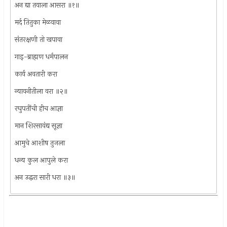
अन द्या तयाला आसरा ॥१॥
मर्द तितुका मेळवावा
संतरक्षणी तो खपावा
गाइ-ब्राह्मण धर्मपालन
कार्य अवतारी करा
न्यायनीतीला वरा ॥२॥
रघुपतींची हीच आज्ञा
मान शिरसावंद्य सूज्ञा
आमुचे आशीष तुजला
धन्य कुल आपुले करा
अन उद्धरा सारी धरा ॥३॥