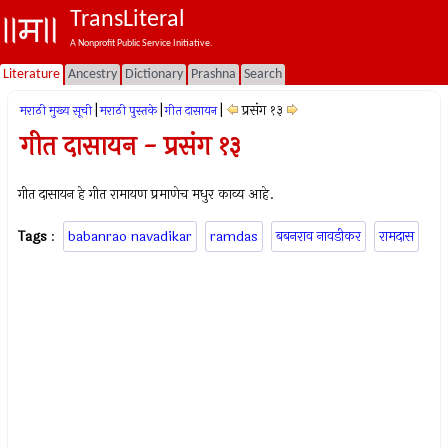
TransLiteral
A Nonprofit Public Service Initiative.
Literature
Ancestry
Dictionary
Prashna
Search
|
|
|
प्रसंग १३
मराठी मुख्य सूची
मराठी पुस्तके
गीत दासायन
गीत दासायन - प्रसंग १३
गीत दासायन हे गीत रामायण प्रमाणेच मधुर काव्य आहे.
Tags
:
babanrao navadikar
ramdas
बबनराव नावडीकर
रामदास