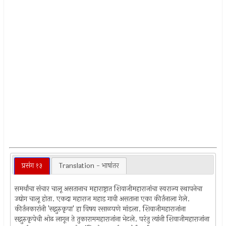
प्रसंग १३
Translation - भाषांतर
समर्थांचा संचार चालू असतानाच महाराष्ट्रात शिवाजीमहाराजांचा स्वराज्य स्थापनेचा
उद्योग चालू होता. एकदा महाराज महाड गावी असताना एका कीर्तनाला गेले.
कीर्तनकारांनी 'सद्गुरुकृपा' हा विषय रसाळपणे मांडला. शिवाजीमहाराजांना
सद्गुरुकृपेची ओढ लागून ते तुकाराममहाराजांना भेटले. परंतु त्यांनी शिवाजीमहाराजांना