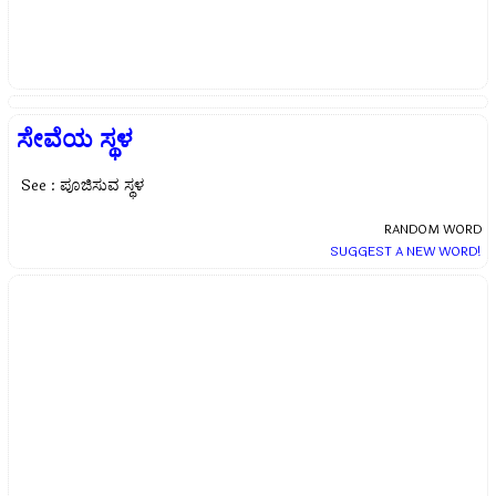
ಸೇವೆಯ ಸ್ಥಳ
See : ಪೂಜಿಸುವ ಸ್ಥಳ
RANDOM WORD
SUGGEST A NEW WORD!