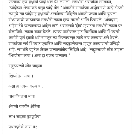
रस्त्यावर एक वृक्षाची फांदी आड येउ लागली. समर्थांनी अंबाजीला सांगितले,
"फांदीच्या शेंड्याकडे बसून फांदी तोड." अंबाजीने समर्थांच्या आज्ञेप्रमाणे फांदी तोडली.
त्यामुळे त्या फांदीसह वृक्षातळी असलेल्या विहिरीत अंबाजी पडला आणि बुडाला.
संध्याकाळी काठावरून समर्थांनी त्याला हाक मारली आणि विचारले, "अंबादासा,
आहेस तेथे कल्याणरूप आहेस ना?" अंबादासाने 'होय' म्हणताच समर्थांनी त्याला वर
बोलाविले. त्याला जवळ घेतले. त्याच्य पाठीवरून हात फिरविला आणि शिष्याची
कसोटी पूर्ण झाली असे समजून त्या दिवसापासून त्याचे नाव कल्याण असे ठेवले.
समर्थांच्या सर्व शिष्यात एकनिष्ठ आणि सदगुरुसेवारत म्हणून कल्याणाची प्रसिद्धी
आहे. समर्थांचे बहुतेक लेखन कल्याणांनीच लिहिले आहे. "सद्गुरुचरणी लीन जाहला
शिष्योत्तम जाण । असा हा एकच कल्याण."
सद्गुरुचरणी लीन जाहला
शिष्योत्तम जाण ।
असा हा एकच कल्याण.
पाराजीपंतांचा भाचा
अंबाजी करवीर क्षेत्रिचा
लाभ जाहला गुरुकृपेचा
प्रथमदर्शनी जाण ॥१॥