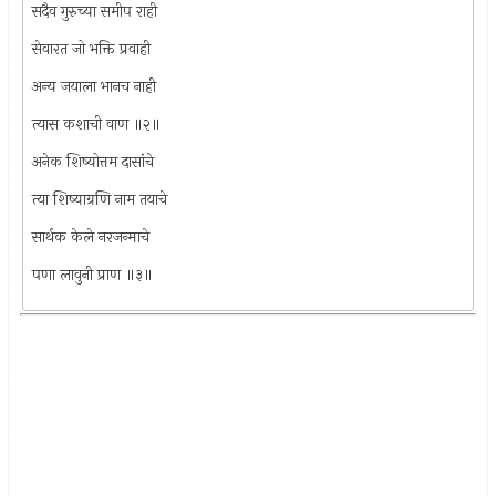
सदैव गुरुच्या समीप राही
सेवारत जो भक्ति प्रवाही
अन्य जयाला भानच नाही
त्यास कशाची वाण ॥२॥
अनेक शिष्योत्तम दासांचे
त्या शिष्याग्रणि नाम तयाचे
सार्थक केले नरजन्माचे
पणा लावुनी प्राण ॥३॥