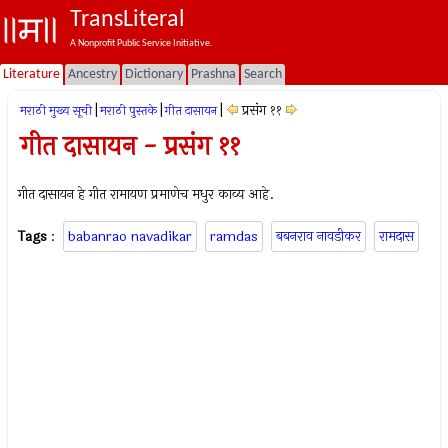
TransLiteral
A Nonprofit Public Service Initiative.
Literature
Ancestry
Dictionary
Prashna
Search
|
|
|
प्रसंग ११
मराठी मुख्य सूची
मराठी पुस्तके
गीत दासायन
गीत दासायन - प्रसंग ११
गीत दासायन हे गीत रामायण प्रमाणेच मधुर काव्य आहे.
Tags
:
babanrao navadikar
ramdas
बबनराव नावडीकर
रामदास