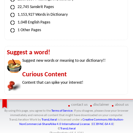
22,745 Sanskrit Pages
1,153,927 Words in Dictionary
1,048 English Pages
1 Other Pages
Suggest a word!
Suggest new words or meaning to our dictionary!!
Curious Content
Content that can spike your interest!
contact us
disclaimer
about us
By using this page, you agree to the
Terms of Service
. If you disagree, please close your browser
immediately and remove all content that might have downloaded on your computer.
TransLiteration Work
by
TransLiteral
is licensed under a
Creative Commons Attribution-
NonCommercial-ShareAlike 4.0 International License
. (
CC BY-NC-SA 4.0
)
©
TransLiteral