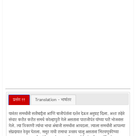
प्रसंग ११
Translation - भाषांतर
यानंतर समर्थांनी सतीबाईंना आणि बाजीपंतांना दर्शन देऊन अनुग्रह दिला. अशा तर्‍हेने
संचार करीत करीत समर्थ कोल्हापुरी गेले असताना पाराजीपंत यांच्या घरी भोजनास
गेले. त्या ठिकाणी त्यांचा भाचा अंबाजी समर्थांना आवडला. त्याला समर्थांनी आपल्या
संप्रदायात ठेवून घेतला. मसूर गावी रामाचा उत्सव चालू असताना मिरवणूकीच्या