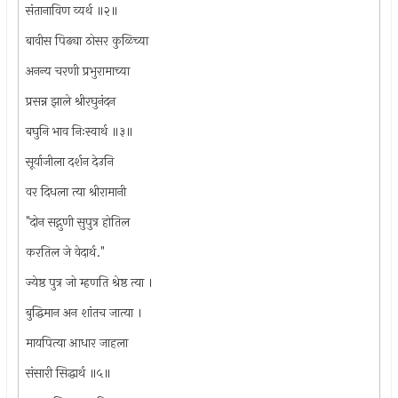
संतानाविण व्यर्थ ॥२॥
बावीस पिढ्या ठोसर कुळिच्या
अनन्य चरणी प्रभुरामाच्या
प्रसन्न झाले श्रीरघुनंदन
बघुनि भाव निःस्वार्थ ॥३॥
सूर्याजीला दर्शन देउनि
वर दिधला त्या श्रीरामानी
"दोन सद्गुणी सुपुत्र होतिल
करतिल जे वेदार्थ."
ज्येष्ठ पुत्र जो म्हणति श्रेष्ठ त्या ।
बुद्धिमान अन शांतच जात्या ।
मायपित्या आधार जाहला
संसारी सिद्धार्थ ॥५॥