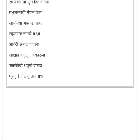
रामनवमिचा शुभ दिन आला ।
प्रभुजन्माची मंगल वेळा
साधुनिया अवतार जाहला
सद्गुरुराज समर्थ ॥६॥
आनंदी आनंद जाहला
साक्षात वायूसुत अवतरला
जनसेवेची अपूर्ण वांच्छा
पुरवुनि होइ कृतार्थ ॥७॥