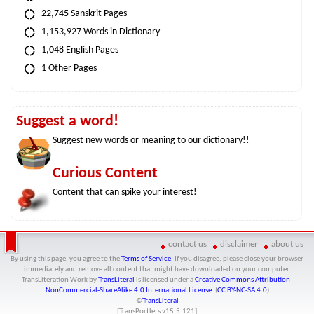
22,745 Sanskrit Pages
1,153,927 Words in Dictionary
1,048 English Pages
1 Other Pages
Suggest a word!
Suggest new words or meaning to our dictionary!!
Curious Content
Content that can spike your interest!
contact us
disclaimer
about us
By using this page, you agree to the
Terms of Service
. If you disagree, please close your browser
immediately and remove all content that might have downloaded on your computer.
TransLiteration Work
by
TransLiteral
is licensed under a
Creative Commons Attribution-
NonCommercial-ShareAlike 4.0 International License
. (
CC BY-NC-SA 4.0
)
©
TransLiteral
[TransPortlets v
15.5.121
]