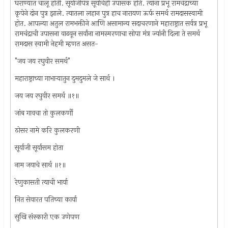
घराण्यात चालू होती. सूर्याजीपंत्र सूर्याचेही उपासक होते. त्यांना प्रभू रामचंद्राच्या
कृपेने दोन पुत्र झाले. त्यातला लहान पुत्र हाच नारायण ऊर्फ समर्थ रामदासस्वामी
होत. आपल्या अतुल रामभक्तीने आणि असामान्य सदाचरणाने महाराष्ट्रात सर्वत्र प्रभू
रामचंद्राची उपासना वाढवून सर्वांना नामस्मरणाचा सोपा मंत्र ज्यांनी दिला ते समर्थ
रामदास स्वामी नेहमी म्हणत असत-
"जय जय रघुवीर समर्थ"
महाराष्ट्राच्या गाभार्‍यातुन दुमदुमले जे सार्थ ।
जय जय रघुवीर समर्थ ॥१॥
जांब गावचा तो कुलकर्णी
ठोसर नामे करि कुलकरणी
सूर्याजी सूर्यासम होता
नाम जयाचे सार्थ ॥१॥
रेणुकासती त्याची भार्या
नित सेवारत पतिच्या कार्या
सुखि संस्कारी एक उणेपण