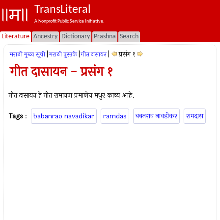
TransLiteral
A Nonprofit Public Service Initiative.
Literature
Ancestry
Dictionary
Prashna
Search
|
|
|
प्रसंग १
मराठी मुख्य सूची
मराठी पुस्तके
गीत दासायन
गीत दासायन - प्रसंग १
गीत दासायन हे गीत रामायण प्रमाणेच मधुर काव्य आहे.
Tags
:
babanrao navadikar
ramdas
बबनराव नावडीकर
रामदास