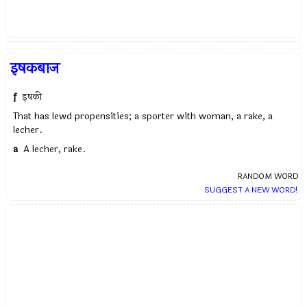
इषकबाज
f
इषकी
That has lewd propensities; a sporter with woman, a rake, a
lecher.
a
A lecher, rake.
RANDOM WORD
SUGGEST A NEW WORD!