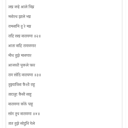
लग्न नव्हे आले विघ्न
मनोरथ झाले भग्न
रामनामि तू रे मग्न
राहि सदा नारायणा ॥२॥
आता नाहि रागावणार
मीच तुझे मानणार
आजवरी चुकले फार
राग सोडि नारायणा ॥३॥
तुझ्याविना कैशी राहू
ताटातूट कैसी साहू
नारायणा कोठे पाहू
सांग तूच नारायणा ॥४॥
तात तुझे सोडुनि गेले