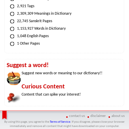
2,921 Tags
2,309,309 Meanings in Dictionary
22,745 Sanskrit Pages
1,153,927 Words in Dictionary
1,048 English Pages
1 Other Pages
Suggest a word!
Suggest new words or meaning to our dictionary!!
Curious Content
Content that can spike your interest!
contact us
disclaimer
about us
By using this page, you agree to the
Terms of Service
. If you disagree, please close your browser
immediately and remove all content that might have downloaded on your computer.