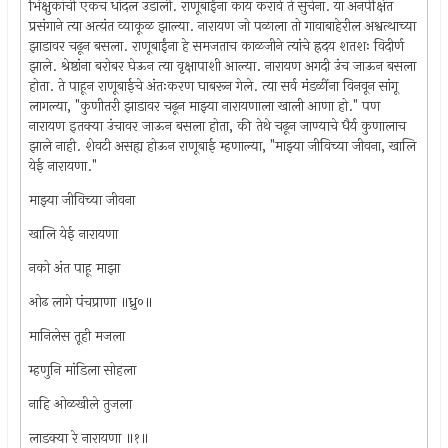
भिक्षुकांची एकच धांदल उडाली. राणूबाईंना काय करावे ते सुचेना. या अनपेक्षित
प्रसंगाने त्या अत्यंत व्याकूळ झाल्या. नारायण जो पळाला तो गावाबाहेरील अश्वत्थाच्या
झाडावर चढून बसला. राणूबाईंना हे समजताच काळजीने त्यांचे ह्रदय शतशः विदीर्ण
झाले. श्रेष्ठांना बरोबर घेऊन त्या वृक्षापाशी आल्या. नारायण अगदी उंच जाऊन बसला
होता. ते पाहून राणूबाईचे अंतःकरण घाबरून गेले. त्या सर्व मंडळींना विनवून सांगू
लागल्या, "कुणीतरी झाडावर चढून माझ्या नारायणाला खाली आणा हो." पण
नारायण इतक्या उंचावर जाऊन बसला होता, की तेथे चढून जाण्याचे धैर्य कुणालाच
झाले नाही. शेवटी असह्य होऊन राणूबाई म्हणाल्या, "माझ्या जीविच्या जीवना, खालि
येई नारायणा."
माझ्या जीविच्या जीवना
खालि येई नारायणा
नको अंत पाहू माझा
ओढ लागे पंचप्राणा ॥ध्रु०॥
मानिलेस तूही मजला
म्हणुनि मांडिला सोहला
नाहि ओळखीले तुजला
लाडक्या रे नारायणा ॥१॥