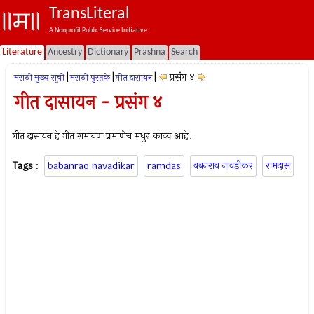
TransLiteral
A Nonprofit Public Service Initiative.
Literature
Ancestry
Dictionary
Prashna
Search
|
|
|
प्रसंग ४
मराठी मुख्य सूची
मराठी पुस्तके
गीत दासायन
गीत दासायन - प्रसंग ४
गीत दासायन हे गीत रामायण प्रमाणेच मधुर काव्य आहे.
Tags
:
babanrao navadikar
ramdas
बबनराव नावडीकर
रामदास