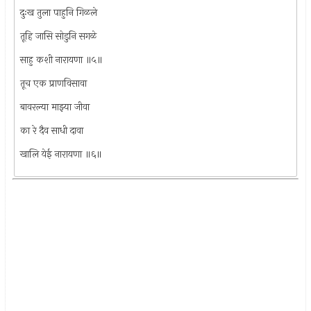
दुःख तुला पाहुनि गिळले
तूहि जासि सोडुनि सगळे
साहु कशी नारायणा ॥५॥
तूच एक प्राणविसावा
बावरल्या माझ्या जीवा
का रे दैव साधी दावा
खालि येई नारायणा ॥६॥