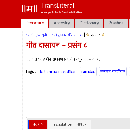
TransLiteral
A Nonprofit Public Service Initiative.
Literature
Ancestry
Dictionary
Prashna
|
|
|
प्रसंग ८
मराठी मुख्य सूची
मराठी पुस्तके
गीत दासायन
गीत दासायन - प्रसंग ८
गीत दासायन हे गीत रामायण प्रमाणेच मधुर काव्य आहे.
Tags
:
babanrao navadikar
ramdas
बबनराव नावडीकर
प्रसंग ८
Translation - भाषांतर