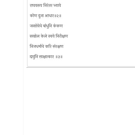
राघवरूप निरंतर ध्यावे
कोण दुजा आधार॥२॥
जनसेवेचे बांधुनि कंकण
सखोल केले स्वये निरीक्षण
निजधर्माचे करि संरक्षण
दावुनि साक्षात्कार ॥३॥