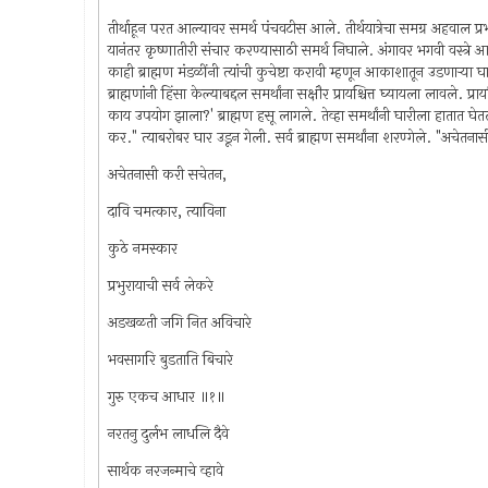
तीर्थाहून परत आल्यावर समर्थ पंचवटीस आले. तीर्थयात्रेचा समग्र अहवाल प्रभू राम
यानंतर कृष्णातीरी संचार करण्यासाठी समर्थ निघाले. अंगावर भगवी वस्त्रे आ
काही ब्राह्मण मंडळींनी त्यांची कुचेष्टा करावी म्हणून आकाशातून उडणार्‍या
ब्राह्मणांनी हिंसा केल्याबद्दल समर्थांना सक्षौर प्रायश्चित्त घ्यायला लावले. प्राय
काय उपयोग झाला?' ब्राह्मण हसू लागले. तेव्हा समर्थांनी घारीला हातात घेत
कर." त्याबरोबर घार उडून गेली. सर्व ब्राह्मण समर्थांना शरण्गेले. "अचेतन
अचेतनासी करी सचेतन,
दावि चमत्कार, त्याविना
कुठे नमस्कार
प्रभुरायाची सर्व लेकरे
अडखळती जगि नित अविचारे
भवसागरि बुडताति बिचारे
गुरु एकच आधार ॥१॥
नरतनु दुर्लभ लाधलि दैवे
सार्थक नरजन्माचे व्हावे